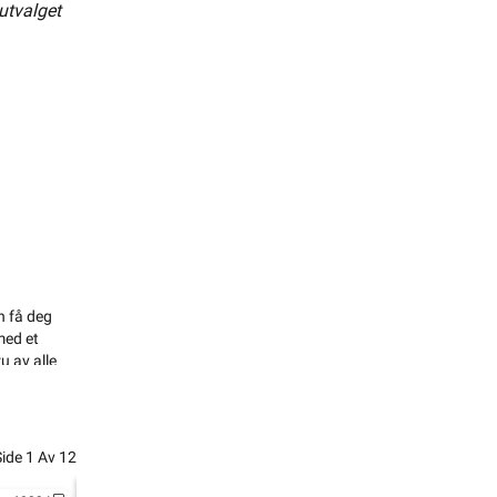
 utvalget
eøyet, men
60235
emme, men
n få deg
med et
u av alle
ner
skilde 
Side
1
Av
12