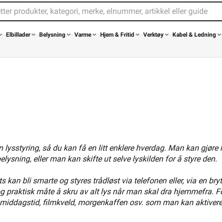
du er på ferie i en ukes tid ser gjerne boligen din ubebodd ut. Sett noen ly
199,90
749,-
en er hjemme. Du kan tidsstyre funksjonen, eller bare styre det manuelt 
mmer også med infrarødbelysning. Lyset kan ikke fanges opp av mennesk
220+ på lager
320+ på lager
agte områder og forbedret nattsynet til kamera betydelig.
Elbillader
Belysning
Varme
Hjem & Fritid
Verktøy
Kabel & Ledning
på Hue*
-20% på Hue*
60779
Spar energi og penger
kan spares fra redusert lysbruk. Men for de som ikke har LED-lyskilder hj
delige summer å spare ved å oppgradere til smarte LED pærer og lamper.
 lysstyring, så du kan få en litt enklere hverdag. Man kan gjøre 
ysning, eller man kan skifte ut selve lyskilden for å styre den.
 kan bli smarte og styres trådløst via telefonen eller, via en bryt
ips Hue W Lyskilde 4.2W GU10 
Philips Hue WA Being Taklamp
g praktisk måte å skru av alt lys når man skal dra hjemmefra. F
r middagstid, filmkveld, morgenkaffen osv. som man kan aktivere 
359,90
2 419,-