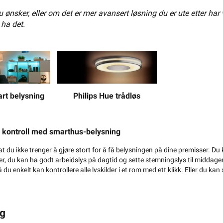
ønsker, eller om det er mer avansert løsning du er ute etter har 
360+ på lager
150± på lager
 ha det.
på Hue*
-20% på Hue*
60791
Philips Hue trådløs
rt belysning
belysning
l kontroll med smarthus-belysning
t du ikke trenger å gjøre stort for å få belysningen på dine premisser. Du
, du kan ha godt arbeidslys på dagtid og sette stemningslys til middage
du enkelt kan kontrollere alle lyskilder i et rom med ett klikk. Eller du kan 
ips Hue WCA Lyskilde 4.2W GU10 
Philips Hue WA Being Taklam
en? Du er ikke alene. Sett lysene dine til å hjelpe med oppvekkingen. Da 
979,-
2 419,-
ingen. Til de av oss med ungdom i huset er dette en innertier.
ng