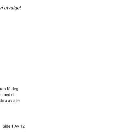
vi utvalget
60604
 kan få deg
n med et
skru av alle
pe Sort
våkner
Side
1
Av
12