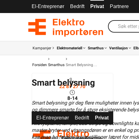
El-Entreprenør
Bedrift
Privat
Partnere
Kampanjer
Elektromateriell
Smarthus
Ventilasjon
Elb
Forsiden
Smarthus
Smart Belysning
Smart belysning
22 81 27 70
8-14
Smart belysning gir deg flere muligheter innen lys
og dimmere smarte for å styre eksisterende belysni
El-Entreprenør
Bedrift
Privat
Partnere
Alle lyspærer, lamper, LED-strips og downlights kan
master bryter ved utgangsdøren er en enkel og pr
kan man ha ferdige lysinnstillinger lagret for mi
Kampanjer
Elektromateriell
Smarthus