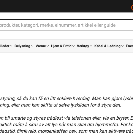
illader
Belysning
Varme
Hjem & Fritid
Verktøy
Kabel & Ledning
Ener
styring, så du kan få en litt enklere hverdag. Man kan gjøre lysbr
ng, eller man kan skifte ut selve lyskilden for å styre den.
 bli smarte og styres trådløst via telefonen eller, via en bryter. 
aktisk måte å skru av alt lys når man skal dra hjemmefra. For k
ddagstid, filmkveld, morgenkaffen osv. som man kan aktivere tråd