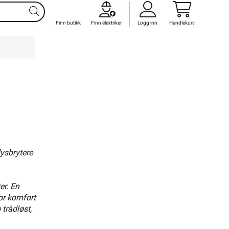
s til å
via
eøyet, men
Finn butikk
Finn elektriker
Logg inn
Handlekurv
60603
emme, men
lysbrytere
er. En
e Hvit
or komfort
trådløst,