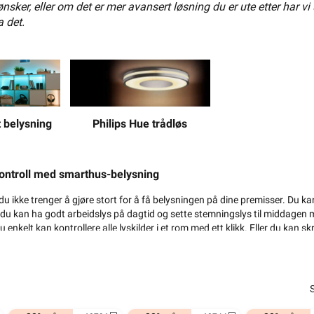
sker, eller om det er mer avansert løsning du er ute etter har vi
mmer også med infrarødbelysning. Lyset kan ikke fanges opp av mennesk
a det.
agte områder og forbedret nattsynet til kamera betydelig.
Spar energi og penger
-20% på Hue*
3802967
kan spares fra redusert lysbruk. Men for de som ikke har LED-lyskilder hj
delige summer å spare ved å oppgradere til smarte LED pærer og lamper.
Philips Hue trådløs
 belysning
belysning
kontroll med smarthus-belysning
du ikke trenger å gjøre stort for å få belysningen på dine premisser. Du ka
du kan ha godt arbeidslys på dagtid og sette stemningslys til middagen 
enkelt kan kontrollere alle lyskilder i et rom med ett klikk. Eller du kan skr
? Du er ikke alene. Sett lysene dine til å hjelpe med oppvekkingen. Da våk
gen. Til de av oss med ungdom i huset er dette en innertier.
on Zigbee LED Pære 5,2W 
Philips Hue W E27 Filament Ly
W GU10
A60 7W