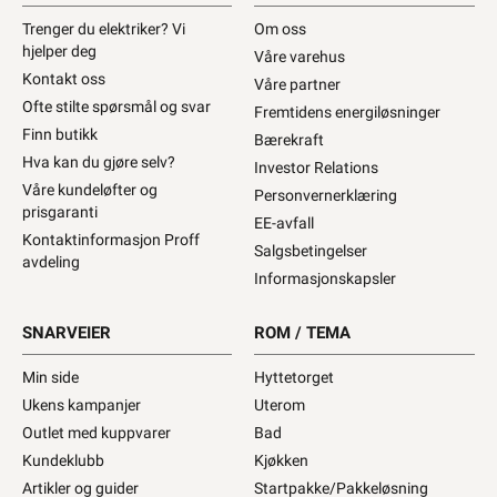
Trenger du elektriker? Vi
Om oss
hjelper deg
Våre varehus
Kontakt oss
Våre partner
Ofte stilte spørsmål og svar
Fremtidens energiløsninger
Finn butikk
Bærekraft
Hva kan du gjøre selv?
Investor Relations
Våre kundeløfter og
Personvernerklæring
prisgaranti
EE-avfall
Kontaktinformasjon Proff
Salgsbetingelser
avdeling
Informasjonskapsler
SNARVEIER
ROM / TEMA
Min side
Hyttetorget
Ukens kampanjer
Uterom
Outlet med kuppvarer
Bad
Kundeklubb
Kjøkken
Artikler og guider
Startpakke/Pakkeløsning