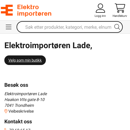
Logg inn
Handlekurv
Elektroimportøren Lade,
Trondheim
Velg som min butikk
Besøk oss
Elektroimportøren Lade
Haakon VIIs gate 8-10
7041
Trondheim
Veibeskrivelse
Kontakt oss