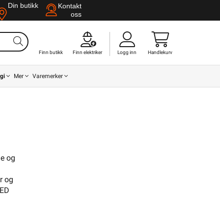
Din butikk
Kontakt
oss
Finn butikk
Finn elektriker
Logg inn
Handlekurv
gi
Mer
Varemerker
le og
er og
Din butikk
Kontakt
LED
oss