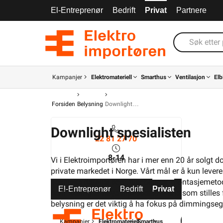
El-Entreprenør
Bedrift
Privat
Partnere
Kampanjer
Elektromateriell
Smarthus
Ventilasjon
Elb
Forsiden
Belysning
Downlight
Downlight spesialisten
22 81 27 70
8-14
Vi i Elektroimportøren har i mer enn 20 år solgt d
private markedet i Norge. Vårt mål er å kun lever
Tekniske detaljer som tilkoblinger, montasjemetoder
El-Entreprenør
Bedrift
Privat
Partnere
sertifisering er nøye tilpasset kravene som stille
belysning er det viktig å ha fokus på dimmingsegen
Kampanjer
Elektromateriell
Smarthus