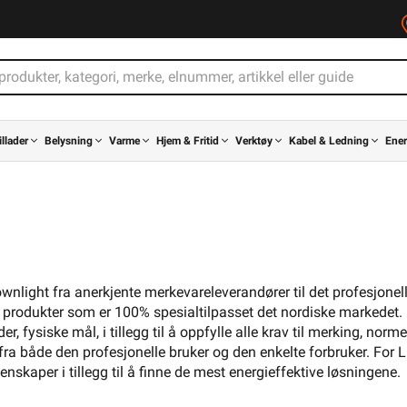
illader
Belysning
Varme
Hjem & Fritid
Verktøy
Kabel & Ledning
Ener
ownlight fra anerkjente merkevareleverandører til det profesjonel
e produkter som er 100% spesialtilpasset det nordiske markedet.
, fysiske mål, i tillegg til å oppfylle alle krav til merking, norm
s fra både den profesjonelle bruker og den enkelte forbruker. For 
skaper i tillegg til å finne de mest energieffektive løsningene.