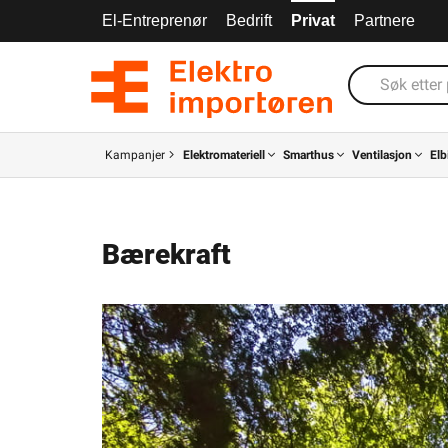
El-Entreprenør
Bedrift
Privat
Partnere
Kampanjer
Elektromateriell
Smarthus
Ventilasjon
Elb
Bærekraft