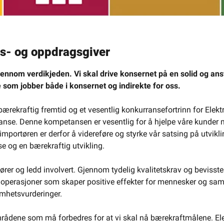
ds- og oppdragsgiver
nom verdikjeden. Vi skal drive konsernet på en solid og ans
de som jobber både i konsernet og indirekte for oss.
 bærekraftig fremtid og et vesentlig konkurransefortrinn for Ele
anse. Denne kompetansen er vesentlig for å hjelpe våre kunder m
roimportøren er derfor å videreføre og styrke vår satsing på utv
se og en bærekraftig utvikling.
ører og ledd involvert. Gjennom tydelig kvalitetskrav og bevisst
ke operasjoner som skaper positive effekter for mennesker og sam
mhetsvurderinger.
le områdene som må forbedres for at vi skal nå bærekraftmålene. E