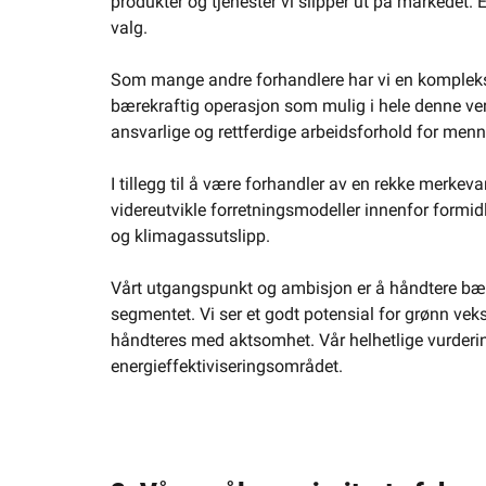
produkter og tjenester vi slipper ut på markedet. 
valg.
Som mange andre forhandlere har vi en kompleks v
bærekraftig operasjon som mulig i hele denne verd
ansvarlige og rettferdige arbeidsforhold for men
I tillegg til å være forhandler av en rekke merkev
videreutvikle forretningsmodeller innenfor formid
og klimagassutslipp.
Vårt utgangspunkt og ambisjon er å håndtere bær
segmentet. Vi ser et godt potensial for grønn vek
håndteres med aktsomhet. Vår helhetlige vurdering
energieffektiviseringsområdet.