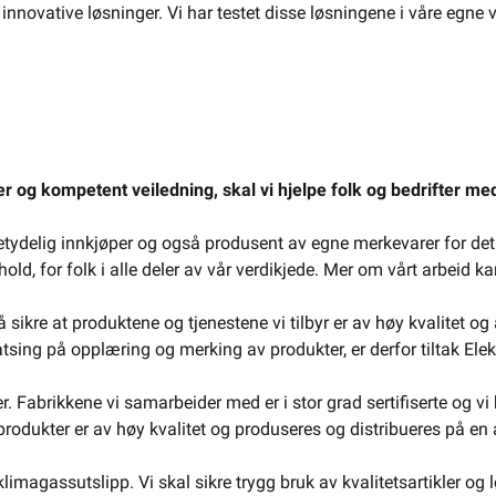
 innovative løsninger. Vi har testet disse løsningene i våre egne
r og kompetent veiledning, skal vi hjelpe folk og bedrifter med
 betydelig innkjøper og også produsent av egne merkevarer for det
ld, for folk i alle deler av vår verdikjede. Mer om vårt arbeid ka
 å sikre at produktene og tjenestene vi tilbyr er av høy kvalitet 
satsing på opplæring og merking av produkter, er derfor tiltak Ele
 Fabrikkene vi samarbeider med er i stor grad sertifiserte og vi 
 produkter er av høy kvalitet og produseres og distribueres på en
imagassutslipp. Vi skal sikre trygg bruk av kvalitetsartikler og lø