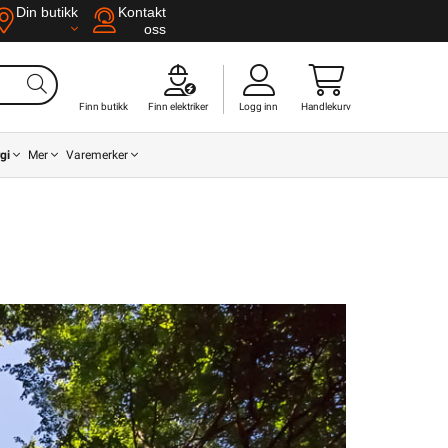
Din butikk
Kontakt
oss
Finn butikk
Finn elektriker
Logg inn
Handlekurv
gi
Mer
Varemerker