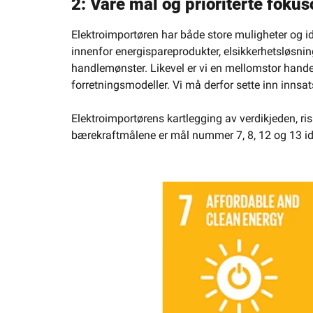
2: Våre mål og prioriterte foku
Elektroimportøren har både store muligheter og id
innenfor energispareprodukter, elsikkerhetsløsning
handlemønster. Likevel er vi en mellomstor hande
forretningsmodeller. Vi må derfor sette inn innsa
Elektroimportørens kartlegging av verdikjeden, ris
bærekraftmålene er mål nummer 7, 8, 12 og 13 ide