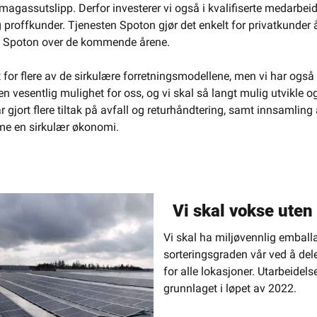
magassutslipp. Derfor investerer vi også i kvalifiserte medarbeid
proffkunder. Tjenesten Spoton gjør det enkelt for privatkunder å 
ikle Spoton over de kommende årene.
t for flere av de sirkulære forretningsmodellene, men vi har ogs
 en vesentlig mulighet for oss, og vi skal så langt mulig utvikle
 gjort flere tiltak på avfall og returhåndtering, samt innsamlin
emme en sirkulær økonomi.
Vi skal vokse uten
Vi skal ha miljøvennlig emballa
sorteringsgraden vår ved å dele
for alle lokasjoner. Utarbeidels
grunnlaget i løpet av 2022.