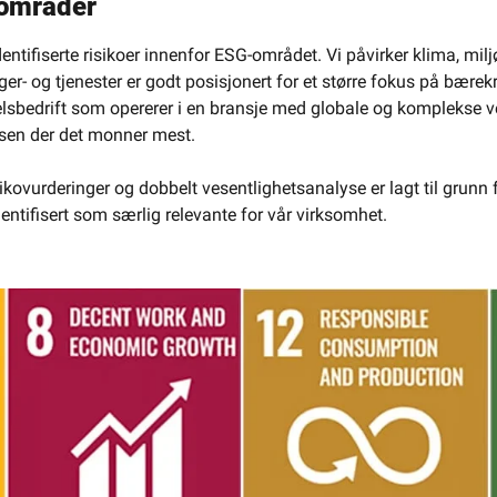
sområder
entifiserte risikoer innenfor ESG-området. Vi påvirker klima, mil
er- og tjenester er godt posisjonert for et større fokus på bærekr
lsbedrift som opererer i en bransje med globale og komplekse ve
tsen der det monner mest.
ikovurderinger og dobbelt vesentlighetsanalyse er lagt til grunn f
ntifisert som særlig relevante for vår virksomhet.