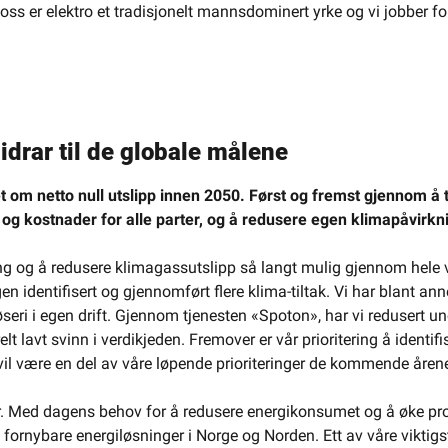
 oss er elektro et tradisjonelt mannsdominert yrke og vi jobber for å
idrar til de globale målene
et om netto null utslipp innen 2050. Først og fremst gjennom å 
 og kostnader for alle parter, og å redusere egen klimapåvirkn
ng og å redusere klimagassutslipp så langt mulig gjennom hele v
en identifisert og gjennomført flere klima-tiltak. Vi har blant anne
seri i egen drift. Gjennom tjenesten «Spoton», har vi redusert unø
elt lavt svinn i verdikjeden. Fremover er vår prioritering å identif
 vil være en del av våre løpende prioriteringer de kommende åren
r. Med dagens behov for å redusere energikonsumet og å øke prod
og fornybare energiløsninger i Norge og Norden. Ett av våre viktigs