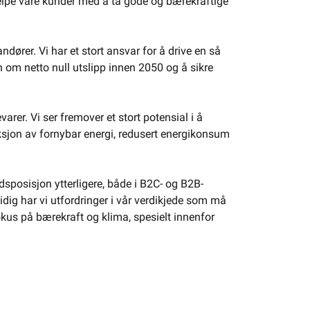
 hjelpe våre kunder med å ta gode og bærekraftige
rer. Vi har et stort ansvar for å drive en så
 om netto null utslipp innen 2050 og å sikre
rer. Vi ser fremover et stort potensial i å
uksjon av fornybar energi, redusert energikonsum
posisjon ytterligere, både i B2C- og B2B-
dig har vi utfordringer i vår verdikjede som må
okus på bærekraft og klima, spesielt innenfor