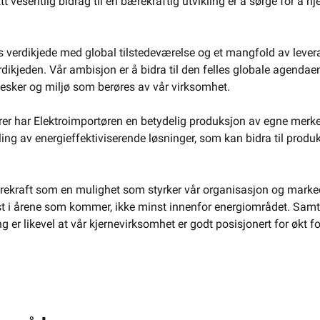
Ett vesentlig bidrag til en bærekraftig utvikling er å sørge for å
erdikjede med global tilstedeværelse og et mangfold av leverandø
ikjeden. Vår ambisjon er å bidra til den felles globale agendaen
nesker og miljø som berøres av vår virksomhet.
arer har Elektroimportøren en betydelig produksjon av egne merkeva
ling av energieffektiviserende løsninger, som kan bidra til prod
ekraft som en mulighet som styrker vår organisasjon og markeds
st i årene som kommer, ikke minst innenfor energiområdet. Samti
 er likevel at vår kjernevirksomhet er godt posisjonert for økt f