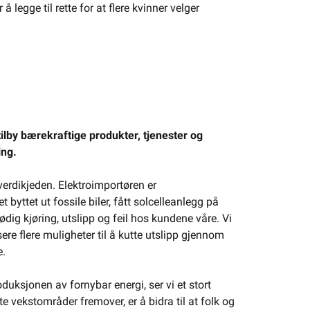
 legge til rette for at flere kvinner velger
tilby bærekraftige produkter, tjenester og
ing.
erdikjeden. Elektroimportøren er
t byttet ut fossile biler, fått solcelleanlegg på
dig kjøring, utslipp og feil hos kundene våre. Vi
isere flere muligheter til å kutte utslipp gjennom
e.
uksjonen av fornybar energi, ser vi et stort
te vekstområder fremover, er å bidra til at folk og