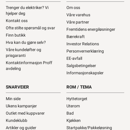
Trenger du elektriker? Vi
Om oss
hjelper deg
Våre varehus
Kontakt oss
Våre partner
Ofte stilte spørsmål og svar
Fremtidens energiløsninger
Finn butikk
Bærekraft
Hva kan du gjøre selv?
Investor Relations
Våre kundeløfter og
Personvernerklæring
prisgaranti
EE-avfall
Kontaktinformasjon Proff
Salgsbetingelser
avdeling
Informasjonskapsler
SNARVEIER
ROM / TEMA
Min side
Hyttetorget
Ukens kampanjer
Uterom
Outlet med kuppvarer
Bad
Kundeklubb
Kjøkken
Artikler og guider
Startpakke/Pakkeløsning