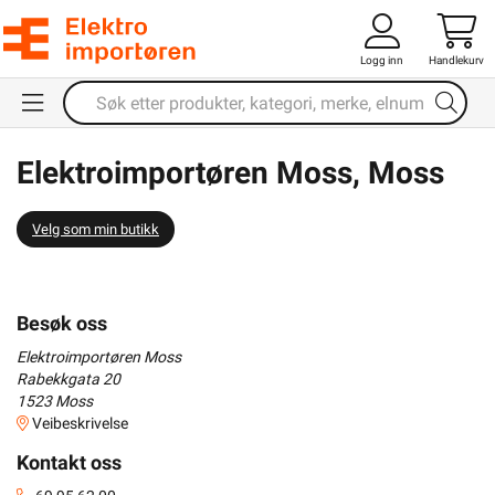
Logg inn
Handlekurv
Elektroimportøren Moss, Moss
Velg som min butikk
Besøk oss
Elektroimportøren Moss
Rabekkgata 20
1523
Moss
Veibeskrivelse
Kontakt oss