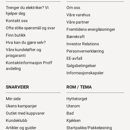
Trenger du elektriker? Vi
Om oss
hjelper deg
Våre varehus
Kontakt oss
Våre partner
Ofte stilte spørsmål og svar
Fremtidens energiløsninger
Finn butikk
Bærekraft
Hva kan du gjøre selv?
Investor Relations
Våre kundeløfter og
Personvernerklæring
prisgaranti
EE-avfall
Kontaktinformasjon Proff
Salgsbetingelser
avdeling
Informasjonskapsler
SNARVEIER
ROM / TEMA
Min side
Hyttetorget
Ukens kampanjer
Uterom
Outlet med kuppvarer
Bad
Kundeklubb
Kjøkken
Artikler og guider
Startpakke/Pakkeløsning