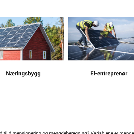
eprodukter og løsninger for private hjem, landbruk og næring. Det
Næringsbygg
El-entreprenør
n med våre installasjonspartnere har vi som ambisjon om å bidra
det grønne skiftet - velg solenergi!
rhold til dimensjonering og mengdeberegning? Variablene er mang