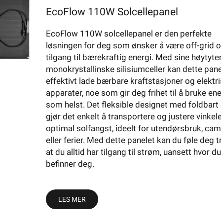
EcoFlow 110W Solcellepanel
EcoFlow 110W solcellepanel er den perfekte
gg, er et system som bruker solcellepaneler for å konvertere solly
løsningen for deg som ønsker å være off-grid 
lere komponenter, inkludert solcellepaneler, en inverter, et batteri
tilgang til bærekraftig energi. Med sine høytyt
en nettverkskontroll, og kabling for å koble sammen disse
monokrystallinske silisiumceller kan dette pane
mmer fra sollys. Solenergi kan brukes på flere måter, inkludert 
effektivt lade bærbare kraftstasjoner og elektr
 vann og rom ved hjelp av solvarmeanlegg, og til å dyrke planter 
r ansvarlige for å konvertere sollys til elektrisitet. De er vanligvi
apparater, noe som gir deg frihet til å bruke ene
 sollys.
som helst. Det fleksible designet med foldbart 
solenergi, de er laget av silisium-baserede materialer som konver
risitet som genereres av solcellepanelene fra DC til AC, som er d
gjør det enkelt å transportere og justere vinkel
lenergi til å varme opp vann eller luft, og kan brukes til å varme 
optimal solfangst, ideelt for utendørsbruk, ca
 som genereres av solcellepanelene, slik at den kan brukes når det
eller ferier. Med dette panelet kan du føle deg 
energikildene som finnes, og det er et av de viktigste alternative
 perioder med dårlig vær.
at du alltid har tilgang til strøm, uansett hvor du
imagasser, og det kan bidra til å redusere avhengigheten av fossil
EcoFlow 110W
befinner deg.
nen av solcelleanlegget, inkludert å overvåke produksjonen av st
risitet i områder som er langt fra strømnettet, eller i områder som
Solcellepanel
tet, fra små anlegg for private boliger til store anlegg for landbr
LES MER