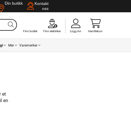
Din butikk
Kontakt
oss
Finn butikk
Finn elektriker
Logg inn
Handlekurv
gi
Mer
Varemerker
 et
l en
Din butikk
Kontakt
oss