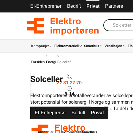
El-Entreprenør
Bedrift
Privat
Partnere
Kampanjer
Elektromateriell
Smarthus
Ventilasjon
Elb
Forsiden
Energi
Solceller
Solceller
22 81 27 70
8-14
Elektroimportøren er totalleverandør av solcellepr
stort potensial for solenergi i Norge og sammen 
mer bærekraftig fremtid med solenergi. Ta del i de
El-Entreprenør
Bedrift
Privat
Partnere
Kampanjer
Elektromateriell
Smarthus