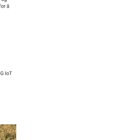
for å
4G IoT
nge og
g for å
te