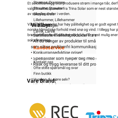
Strømsø, Drammen
Et solcelleanlegg skal produsere strøm i mange tiår, derf
Straume, Straume
valgt kvalitetspaneler fra Trina Solar som er nest størs
av solcellepaneler i verden.
Skøyen, Oslo
Lillehammer, Lillehammer
Vi tilbyr:
Våre Trina-paneler har høy pålitelighet og er godt egnet 
Midtun, Bergen
norske klimatiske forhold med snø og vind. I tillegg har
Larvik, Larvik
bransjeledende effektivitet slik at du får mest mulig energ
• Sertifiserte kvalitetsprodukter fra seriøse ak
solcelleanlegg.
• Alt du trenger av produkter til små og store 
som sikrer problemfri kommunikasjon for dat
Kundeservice
• Konkurransedyktige priser!
Trenger du elektriker? Vi hjelper deg
• Spesialister som hjelper deg med dine sol-pro
Kontakt oss
• Rask og trygg leveranse til ditt prosjekt fra 
Ofte stilte spørsmål og svar
Finn butikk
Hva kan du gjøre selv?
Våre Brand:
Våre kundeløfter og prisgaranti
Trina Solar solcellepaneler
Kontaktinformasjon Proff avdeling
Et solcelleanlegg skal produsere strøm i mange tiår, de
valgt kvalitetspaneler fra Trina Solar som er nest stø
Rom / Tema
av solcellepaneler i verden.
Hyttetorget