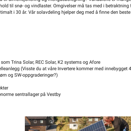
rhold til snø- og vindlaster. Omgivelser må tas med i betraktning 
timalt i 30 år. Vår solavdeling hjelper deg med å finne den beste
Næringsbygg
El-entreprenør
rer som Trina Solar, REC Solar, K2 systems og Afore
lcelleanlegg (Visste du at våre Invertere kommer med innebygget 
trøm og SW-oppgraderinger?)
ekter
t enorme sentrallager på Vestby
forhold til dimensjonering og mengdeberegning? Variablene er ma
forhold til snø- og vindlaster. Omgivelser må tas med i betraktnin
optimalt i 30 år. Vår solavdeling hjelper deg med å finne den bes