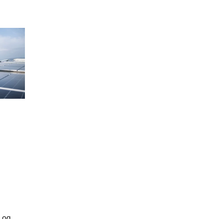
Finn butikk
Finn elektriker
Logg inn
Handlekurv
 er et
 til en
e og