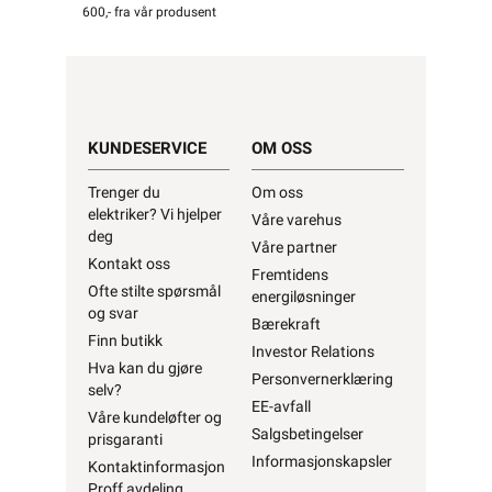
600,- fra vår produsent
KUNDESERVICE
OM OSS
Trenger du
Om oss
elektriker? Vi hjelper
Våre varehus
deg
Våre partner
Kontakt oss
Fremtidens
Ofte stilte spørsmål
energiløsninger
og svar
Bærekraft
Finn butikk
Investor Relations
Hva kan du gjøre
Personvernerklæring
selv?
EE-avfall
Våre kundeløfter og
Salgsbetingelser
prisgaranti
Informasjonskapsler
Kontaktinformasjon
Proff avdeling