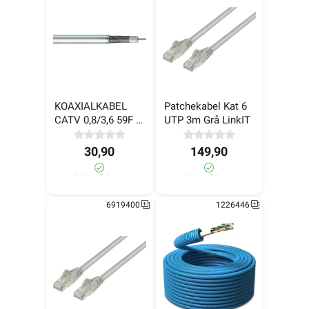
KOAXIALKABEL 
Patchekabel Kat 6 
CATV 0,8/3,6 59F 
UTP 3m Grå LinkIT
tri 77% PVC
30,90
149,90
590+ på lager
290+ på lager
6919400
1226446