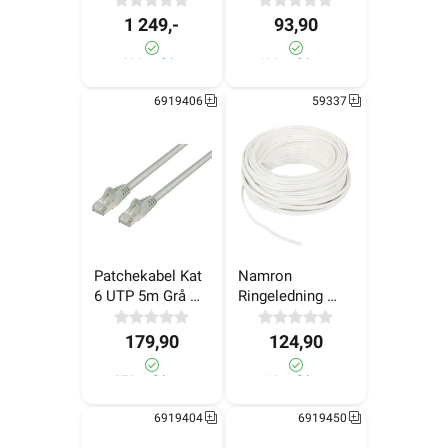
1 249,-
93,90
>1 000+ på lager
400+ på lager
6919406
59337
Patchekabel Kat 
Namron 
6 UTP 5m Grå 
Ringeledning 
LinkIT
EKU 2x0,7 Bunt 
10 m
179,90
124,90
270+ på lager
160+ på lager
6919404
6919450