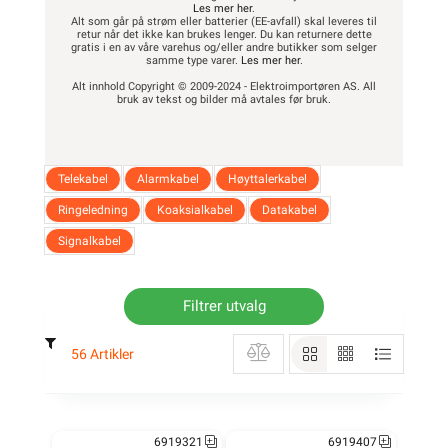
Les mer her
.
Alt som går på strøm eller batterier (EE-avfall) skal leveres til
retur når det ikke kan brukes lenger. Du kan returnere dette
gratis i en av våre varehus og/eller andre butikker som selger
samme type varer.
Les mer her
.
Alt innhold Copyright © 2009-2024 - Elektroimportøren AS. All
bruk av tekst og bilder må avtales før bruk.
Telekabel
Alarmkabel
Høyttalerkabel
Ringeledning
Koaksialkabel
Datakabel
Signalkabel
Filtrer utvalg
56 Artikler
6919321
6919407