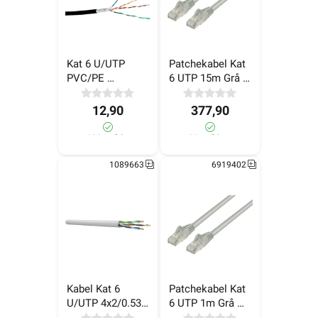
Kat 6 U/UTP 
Patchekabel Kat 
PVC/PE 
6 UTP 15m Grå 
Utendørskabel 
LinkIT
Sort 305m LinkIT
12,90
377,90
>1 000+ på lager
180+ på lager
1089663
6919402
Kabel Kat 6 
Patchekabel Kat 
U/UTP 4x2/0.53 
6 UTP 1m Grå 
Hvit Eske 100m
LinkIT