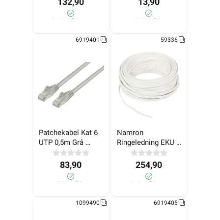
132,90
13,90
310+ på lager
>1 000+ på lager
6919401
59336
Patchekabel Kat 6 
Namron 
UTP 0,5m Grå 
Ringeledning EKU 
LinkIT
2x0,7 Bunt 25 m
83,90
254,90
>1 000+ på lager
210+ på lager
1099490
6919405