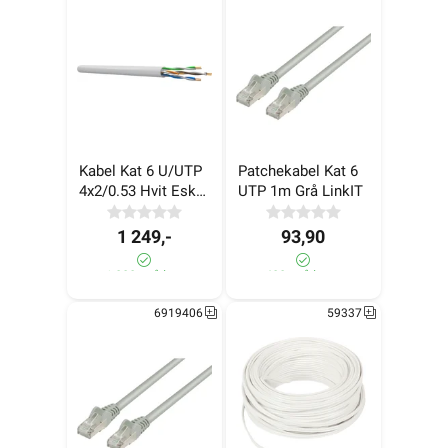
Kabel Kat 6 U/UTP 
Patchekabel Kat 6 
4x2/0.53 Hvit Eske 
UTP 1m Grå LinkIT
100m
1 249,-
93,90
>1 000+ på lager
400+ på lager
6919406
59337