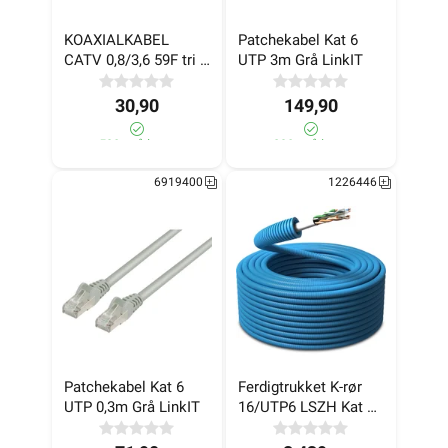
KOAXIALKABEL 
Patchekabel Kat 6 
CATV 0,8/3,6 59F tri 
UTP 3m Grå LinkIT
77% PVC
30,90
149,90
590+ på lager
290+ på lager
6919400
1226446
Patchekabel Kat 6 
Ferdigtrukket K-rør 
UTP 0,3m Grå LinkIT
16/UTP6 LSZH Kat 6 
100m