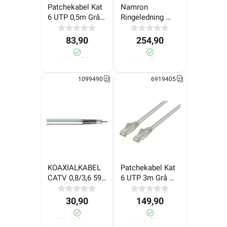
Patchekabel Kat 
Namron 
6 UTP 0,5m Grå 
Ringeledning 
LinkIT
EKU 2x0,7 Bunt 
25 m
83,90
254,90
>1 000+ på lager
210+ på lager
1099490
6919405
KOAXIALKABEL 
Patchekabel Kat 
CATV 0,8/3,6 59F 
6 UTP 3m Grå 
tri 77% PVC
LinkIT
30,90
149,90
590+ på lager
290+ på lager