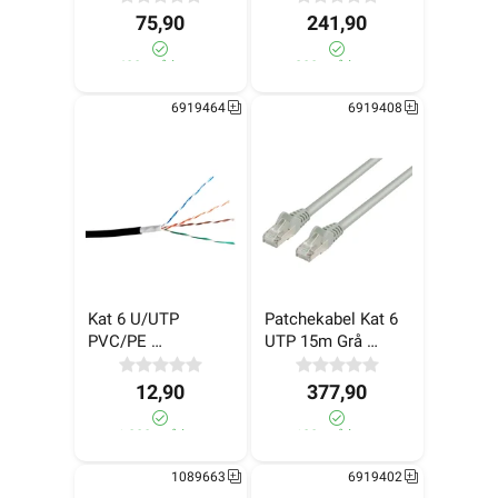
75,90
241,90
400+ på lager
200+ på lager
6919464
6919408
Kat 6 U/UTP 
Patchekabel Kat 6 
PVC/PE 
UTP 15m Grå 
Utendørskabel Sort 
LinkIT
305m LinkIT
12,90
377,90
>1 000+ på lager
180+ på lager
1089663
6919402