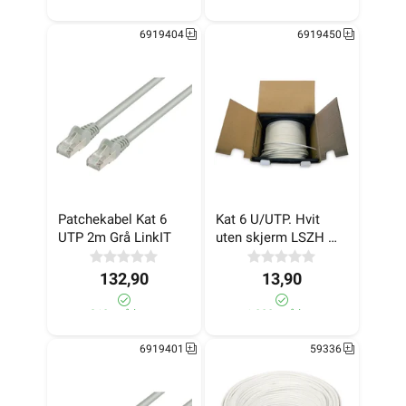
6919404
6919450
Patchekabel Kat 6 
Kat 6 U/UTP. Hvit 
UTP 2m Grå LinkIT
uten skjerm LSZH 
Eske 305m LinkIT
132,90
13,90
310+ på lager
>1 000+ på lager
6919401
59336