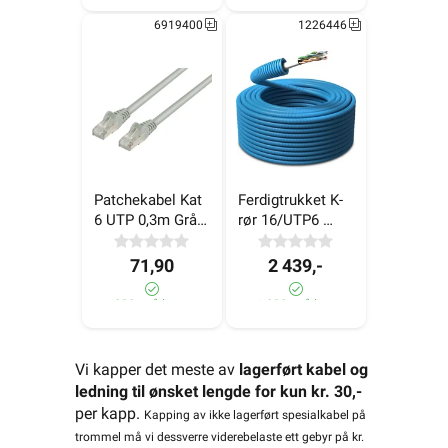
6919400
1226446
Patchekabel Kat 
Ferdigtrukket K-
6 UTP 0,3m Grå 
rør 16/UTP6 
LinkIT
LSZH Kat 6 100m
71,90
2 439,-
880+ på lager
>1 000+ på lager
Vi kapper det meste av
lagerført kabel og
ledning til ønsket lengde for kun kr. 30,-
per kapp.
Kapping av ikke lagerført spesialkabel på
trommel må vi dessverre viderebelaste ett gebyr på kr.