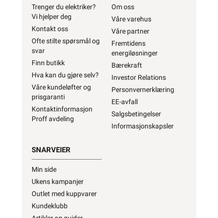
Trenger du elektriker?
Om oss
Vi hjelper deg
Våre varehus
Kontakt oss
Våre partner
Ofte stilte spørsmål og
Fremtidens
svar
energiløsninger
Finn butikk
Bærekraft
Hva kan du gjøre selv?
Investor Relations
Våre kundeløfter og
Personvernerklæring
prisgaranti
EE-avfall
Kontaktinformasjon
Salgsbetingelser
Proff avdeling
Informasjonskapsler
SNARVEIER
Min side
Ukens kampanjer
Outlet med kuppvarer
Kundeklubb
Artikler og guider