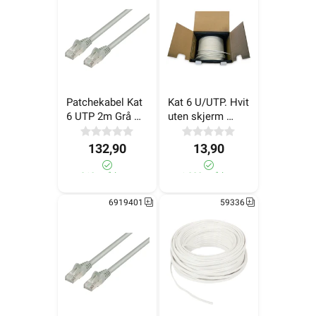
Patchekabel Kat 
Kat 6 U/UTP. Hvit 
6 UTP 2m Grå 
uten skjerm 
LinkIT
LSZH Eske 305m 
LinkIT
132,90
13,90
310+ på lager
>1 000+ på lager
6919401
59336