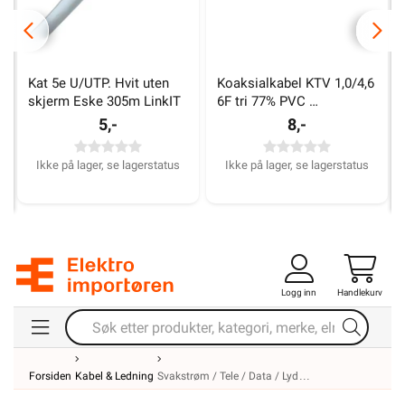
Kat 5e U/UTP. Hvit uten 
Koaksialkabel KTV 1,0/4,6 
skjerm Eske 305m LinkIT
6F tri 77% PVC 
Trippelskjerm 75Ohm
5,-
8,-
Ikke på lager, se lagerstatus
Ikke på lager, se lagerstatus
Logg inn
Handlekurv
Forsiden
Kabel & Ledning
Svakstrøm / Tele / Data / Lyd