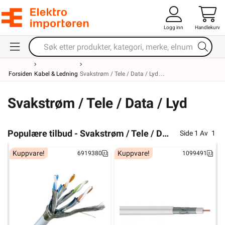
Logg inn
Handlekurv
Forsiden
Kabel & Ledning
Svakstrøm / Tele / Data / Lyd
Svakstrøm / Tele / Data / Lyd
Populære tilbud - Svakstrøm / Tele / Data / Lyd
Side
1
Av
1
Kuppvare!
Kuppvare!
6919380
1099491