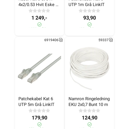
4x2/0.53 Hvit Eske 
UTP 1m Grå LinkIT
100m
1 249,-
93,90
>1 000+ på lager
400+ på lager
6919406
59337
Patchekabel Kat 6 
Namron Ringeledning 
UTP 5m Grå LinkIT
EKU 2x0,7 Bunt 10 m
179,90
124,90
270+ på lager
160+ på lager