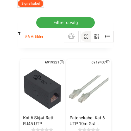
Signalkabel
Filtrer utvalg
56 Artikler
6919321
6919407
Kat 6 Skjøt Rett 
Patchekabel Kat 6 
RJ45 UTP
UTP 10m Grå 
LinkIT