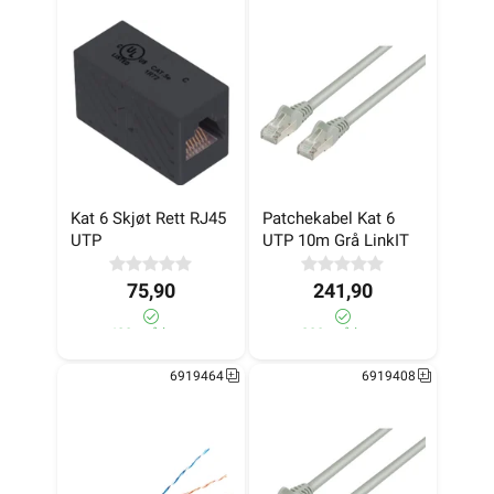
Kat 6 Skjøt Rett RJ45 
Patchekabel Kat 6 
UTP
UTP 10m Grå LinkIT
75,90
241,90
400+ på lager
200+ på lager
6919464
6919408