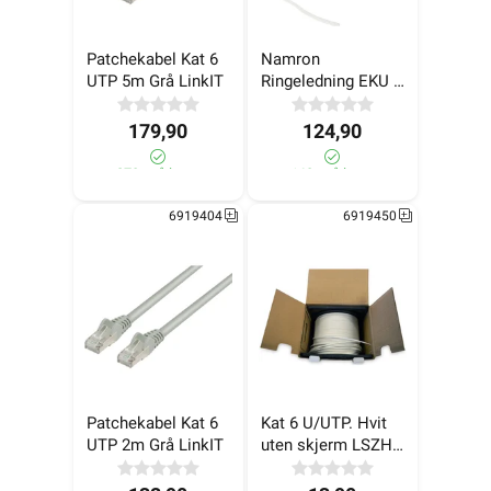
Patchekabel Kat 6 
Namron 
UTP 5m Grå LinkIT
Ringeledning EKU 
2x0,7 Bunt 10 m
179,90
124,90
270+ på lager
160+ på lager
6919404
6919450
Patchekabel Kat 6 
Kat 6 U/UTP. Hvit 
UTP 2m Grå LinkIT
uten skjerm LSZH 
Eske 305m LinkIT