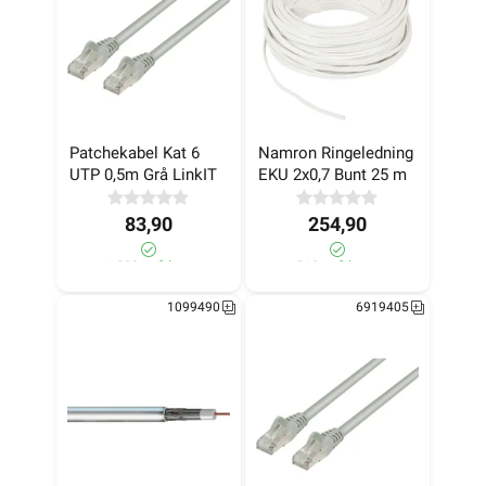
Patchekabel Kat 6 
Namron Ringeledning 
UTP 0,5m Grå LinkIT
EKU 2x0,7 Bunt 25 m
83,90
254,90
>1 000+ på lager
210+ på lager
1099490
6919405