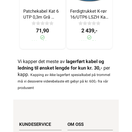
Patchekabel Kat 6 
Ferdigtrukket K-rør 
UTP 0,3m Grå 
16/UTP6 LSZH Kat 
LinkIT
6 100m
71,90
2 439,-
880+ på lager
>1 000+ på lager
Vi kapper det meste av
lagerført kabel og
ledning til ønsket lengde for kun kr. 30,-
per
kapp.
Kapping av ikke lagerført spesialkabel på trommel
må vi dessverre viderebelaste ett gebyr på kr. 600,- fra vår
produsent
KUNDESERVICE
OM OSS