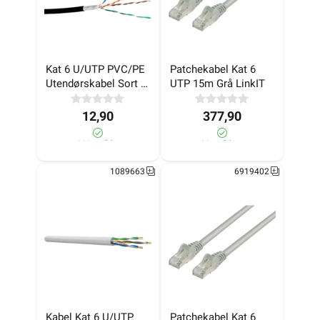
Kat 6 U/UTP PVC/PE 
Patchekabel Kat 6 
Utendørskabel Sort 
UTP 15m Grå LinkIT
305m LinkIT
12,90
377,90
>1 000+ på lager
180+ på lager
1089663
6919402
Kabel Kat 6 U/UTP 
Patchekabel Kat 6 