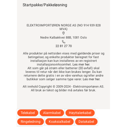
Startpakke/Pakkeløsning
ELEKTROIMPORTØREN NORGE AS (NO 914 939 828
MVA)
Nedre Kalbakkvei 88B, 1081 Oslo
22 81 27 70
Alle produkter på nettsiden vises med gjeldende priser og
betingelser, og enkelte produkter beregnet for fast
installasjon kan kun installeres av en registrert
installasjonsvirksomhet.
Les mer her
.
Alt som går på strøm eller batterier (EE-avfall) skal
leveres til retur når det ikke kan brukes lenger. Du kan
returnere dette gratis i en av våre varehus og/eller andre
butikker som selger samme type varer.
Les mer her
.
Alt innhold Copyright © 2009-2024 - Elektroimportøren AS.
All bruk av tekst og bilder må avtales før bruk.
Telekabel
Alarmkabel
Høyttalerkabel
Ringeledning
Koaksialkabel
Datakabel