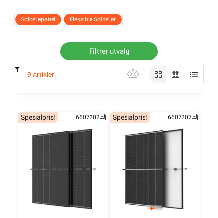
solcelleprodukter og løsninger for private hjem,
landbruk og næring. Det er et stort potensial for
Solcellepanel
Fleksible Solceller
solenergi i Norge og sammen med våre
installasjonspartnere har vi som ambisjon om å bidra
til en mer bærekraftig fremtid med solenergi. Ta del i
Filtrer utvalg
det grønne skiftet - velg solenergi!
9 Artikler
REC Solar
Vi hjelper deg med ditt prosjekt
Spesialpris!
Spesialpris!
6607202
6607207