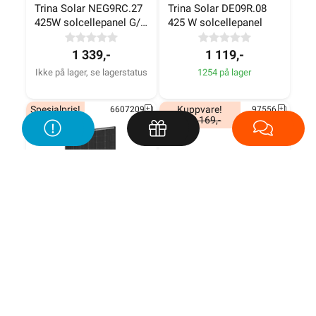
Trina Solar NEG9RC.27 
Trina Solar DE09R.08 
425W solcellepanel G/G 
425 W solcellepanel
Private hus og hytter
Clear black
Trina Solar
1 339,-
1 119,-
Ikke på lager, se lagerstatus
1254 på lager
Spesialpris!
Kuppvare!
6607209
97556
kr. 2 169,-
Næringsbygg
Trina Solar NEG18R.28 
EcoFlow 110W 
Afore
495W N-type i-TOPCon 
Solcellepanel
G/G
1 599,-
1 498,-