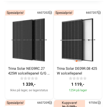
Vi hjelper deg med ditt prosjekt
Spesialpris!
Spesialpris!
6607202
6607207
Trina Solar NEG9RC.27 
Trina Solar DE09R.08 425 
Private hus og hytter
425W solcellepanel G/G 
W solcellepanel
Clear black
1 339,-
1 119,-
Ikke på lager, se lagerstatus
1254 på lager
Spesialpris!
Kuppvare!
6607209
97556
kr. 2 169,-