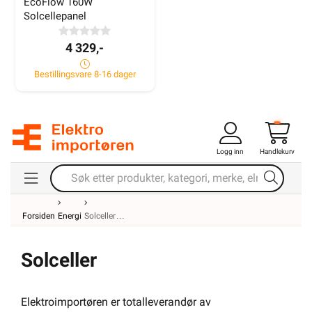
EcoFlow 160W 
Solcellepanel
4 329,-
Bestillingsvare 8-16 dager
Logg inn
Handlekurv
Bilde: Trondheim Elektro
Forsiden
Energi
Solceller
Våre Brand:
Solceller
Elektroimportøren er totalleverandør av