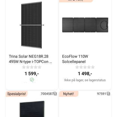
Næringsbygg
Trina Solar NEG18R.28 
EcoFlow 110W 
495W N-type i-TOPCon 
Solcellepanel
G/G
1 599,-
1 498,-
Ikke på lager, se lagerstatus
690+ på lager
Spesialpris!
Nyhet!
7004587
97591
El-entreprenør