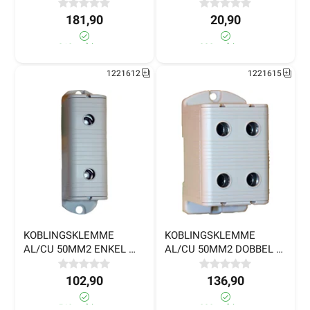
181,90
20,90
310+ på lager
990+ på lager
1221612
1221615
Wago koblingsklemme 
Wago koblingsklemme 
221-412 2-leder 
221-613 3-leder 
Transparent
Transparent 5stk
639,-
108,90
>1 000+ på lager
880+ på lager
KOBLINGSKLEMME 
KOBLINGSKLEMME 
AL/CU 50MM2 ENKEL 
AL/CU 50MM2 DOBBEL 
1221910
1221963
GRÅ CV013215
GRÅ
102,90
136,90
560+ på lager
290+ på lager