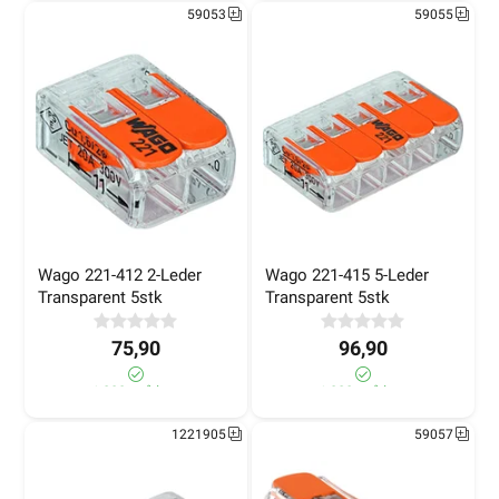
59053
59055
LES MER
Logg inn
Handlekurv
Wago 221-412 2-Leder 
Wago 221-415 5-Leder 
Transparent 5stk
Transparent 5stk
Forsiden
Elektromateriell
Koblingsmateriell
Koblingsklemme
75,90
96,90
Koblingsklemme
>1 000+ på lager
>1 000+ på lager
1221905
59057