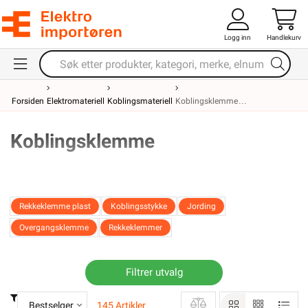
Logg inn
Handlekurv
Forsiden
Elektromateriell
Koblingsmateriell
Koblingsklemme
Koblingsklemme
Rekkeklemme plast
Koblingsstykke
Jording
Overgangsklemme
Rekkeklemmer
Filtrer utvalg
Bestselger
145 Artikler