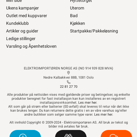
Min side
Hyttetorget
102,90
136,90
Ukens kampanjer
Uterom
Outlet med kuppvarer
Bad
560+ på lager
290+ på lager
Kundeklubb
Kjøkken
Artikler og guider
Startpakke/Pakkeløsning
2870305
1221911
Ledige stillinger
Varsling og Åpenhetsloven
ELEKTROIMPORTØREN NORGE AS (NO 914 939 828 MVA)
Nedre Kalbakkvei 88B, 1081 Oslo
22 81 27 70
Alle produkter på nettsiden vises med gjeldende priser og betingelser, og enkelte
Primax S4 Cu klemme 
Wago koblingsklemme 
produkter beregnet for fast installasjon kan kun installeres av en registrert
installasjonsvirksomhet.
Les mer her
.
2,5-16mm²
221-2411 2-leder 
Alt som går på strøm eller batterier (EE-avfall) skal leveres til retur når det ikke
skjøteklemme
kan brukes lenger. Du kan returnere dette gratis i en av våre varehus og/eller
andre butikker som selger samme type varer.
Les mer her
.
143,90
809,-
Alt innhold Copyright © 2009-2024 - Elektroimportøren AS. All bruk av tekst og
bilder må avtales før bruk.
220+ på lager
>1 000+ på lager