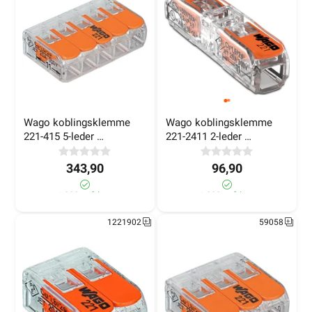
Rekkeklemme plast
Koblingsstykke
Jording
Overgangsklemme
Rekkeklemmer
Filtrer utvalg
145 Artikler
Wago koblingsklemme 
Wago koblingsklemme 
221-415 5-leder 
221-2411 2-leder 
Transparent
skjøteklemme 5stk
343,90
96,90
59054
1221903
>1 000+ på lager
>1 000+ på lager
1221902
59058
Jordskinne 1 meter, 130 hull