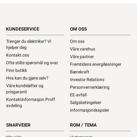
Primax S3 Cu klemme 
Namron Vrihylse 3-
4-25mm²
10mm² 5-Stk
KUNDESERVICE
OM OSS
181,90
20,90
Trenger du elektriker? Vi
Om oss
310+ på lager
990+ på lager
hjelper deg
Våre varehus
Kontakt oss
Våre partner
1221612
1221615
Ofte stilte spørsmål og svar
Fremtidens energiløsninger
Finn butikk
Bærekraft
Hva kan du gjøre selv?
Investor Relations
Våre kundeløfter og
Personvernerklæring
prisgaranti
EE-avfall
Kontaktinformasjon Proff
Salgsbetingelser
avdeling
Informasjonskapsler
KOBLINGSKLEMME 
KOBLINGSKLEMME 
SNARVEIER
ROM / TEMA
AL/CU 50MM2 ENKEL 
AL/CU 50MM2 DOBBEL 
GRÅ CV013215
GRÅ