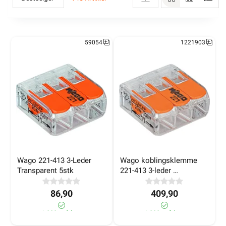
59054
1221903
Jordskinne 1 meter, 130 hull
Wago 221-413 3-Leder 
Wago koblingsklemme 
Transparent 5stk
221-413 3-leder 
Transparent
JORDSKINNE 150 HULLS
86,90
409,90
Jordskinne for bruk i fordelinger for tilkobling av
>1 000+ på lager
>1 000+ på lager
utjevningsforbindelser. 1 meter lang skinne med 130 hull.