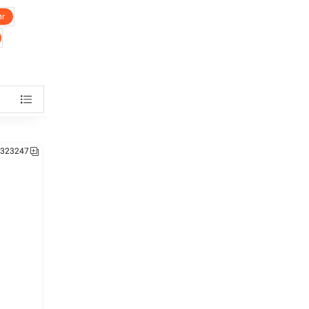
ør
r 
323249
323247