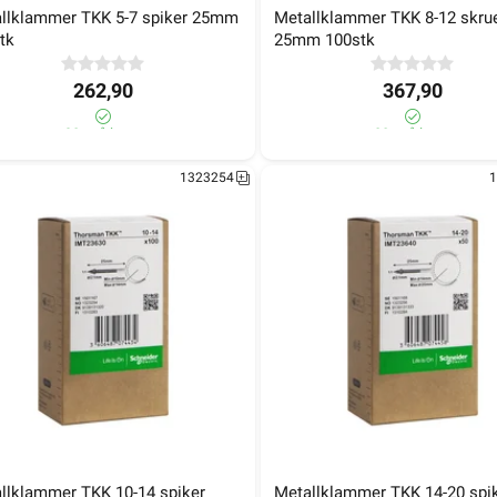
llklammer TKK 5-7 spiker 25mm 
Metallklammer TKK 8-12 skrue
tk
25mm 100stk
409,90
325,90
60± på lager
70+ på lager
262,90
367,90
1323257
1
90+ på lager
80+ på lager
1323254
1
llklammer TKK 14-20 skrue 
Metallklammer TKK 8-12 spike
m 50stk
40mm 100stk
llklammer TKK 10-14 spiker 
Metallklammer TKK 14-20 spik