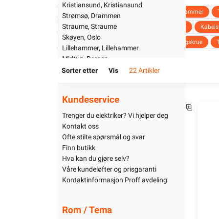
Kristiansund, Kristiansund
Uterom
Ledningslist
Letti klammer
Castor Klammer
Metallklammer TKK 6x9 spiker 
Meta
Strømsø, Drammen
Bad
18mm 100stk
25m
Straume, Straume
TK-klamme
Plugg
Skruer / Gipsanker
Kabels
Kjøkken
Skøyen, Oslo
Startpakke/Pakkeløsning
Armaturskinne
Kabelbane tett
Betongskrue
314,90
Lillehammer, Lillehammer
Midtun, Bergen
150+ på lager
Larvik, Larvik
Sorter etter
Vis
22 Artikler
1323246
Kundeservice
1323258
Trenger du elektriker? Vi hjelper deg
Kontakt oss
Ofte stilte spørsmål og svar
Finn butikk
Hva kan du gjøre selv?
Våre kundeløfter og prisgaranti
Kontaktinformasjon Proff avdeling
Rom / Tema