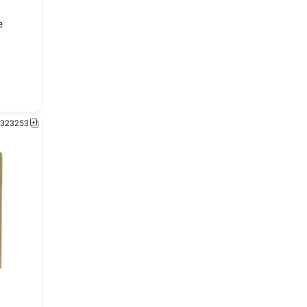
 
323256
323253
er 