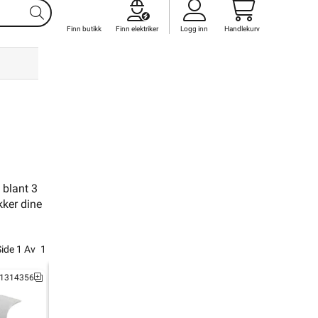
Finn butikk
Finn elektriker
Logg inn
Handlekurv
 
UE
ager
 blant 3
kker dine
rør
eorganer
Side
1
Av
1
 Veggboks
1314356
tekontakt