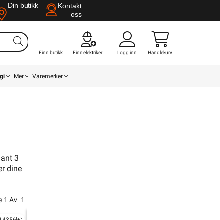
Din butikk
Kontakt
oss
Finn butikk
Finn elektriker
Logg inn
Handlekurv
gi
Mer
Varemerker
lant 3
r dine
Din butikk
Kontakt
oss
de
1
Av
1
14356