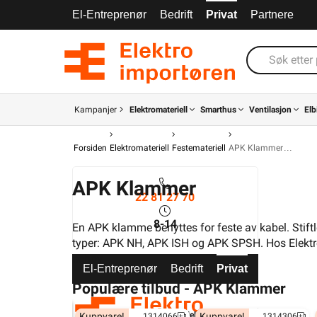
El-Entreprenør
Bedrift
Privat
Partnere
Kampanjer
Elektromateriell
Smarthus
Ventilasjon
Elb
Forsiden
Elektromateriell
Festemateriell
APK Klammer
APK Klammer
22 81 27 70
8-14
En APK klamme benyttes for feste av kabel. Sti
typer: APK NH, APK ISH og APK SPSH. Hos Elektro
behov.
El-Entreprenør
Bedrift
Privat
Partnere
Populære tilbud - APK Klammer
Kampanjer
Elektromateriell
Smarthus
Kuppvare!
Kuppvare!
1314066
1314306