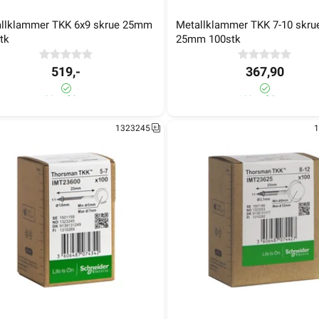
tk
25mm 100stk
llklammer TKK 6x9 skrue 25mm 
Metallklammer TKK 7-10 skrue
tk
25mm 100stk
262,90
367,90
90+ på lager
80+ på lager
519,-
367,90
1323254
1
120+ på lager
100+ på lager
1323245
1
llklammer TKK 10-14 spiker 
Metallklammer TKK 14-20 spik
m 100stk
25mm 50stk