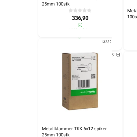
25mm 100stk
100s
Metallklammer TKK 7-10 spiker 
Meta
18mm 100stk
100s
336,90
>1 000+ på lager
273,90
1323261
130+ på lager
1323251
Metallklammer TKK 6x12 spiker 
Meta
25mm 100stk
25m