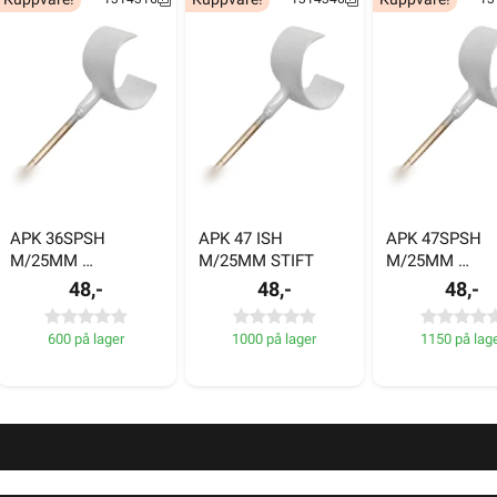
APK 36SPSH 
APK 47 ISH 
APK 47SPSH 
M/25MM 
M/25MM STIFT
M/25MM 
tiftlengden for en APK klamme kommer fra 18mm til 25mm. Velg
SPIKERSKRUE
SPIKERSKRUE
48,-
48,-
48,-
roimportøren finner du et stort utvalg av APK-klammer som de
600 på lager
1000 på lager
1150 på lag
Kuppvare!
Kuppvare!
Kuppvare!
1314316
1314346