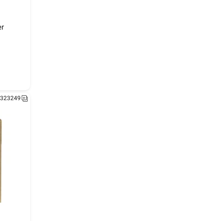
 
r 
323253
323249
 