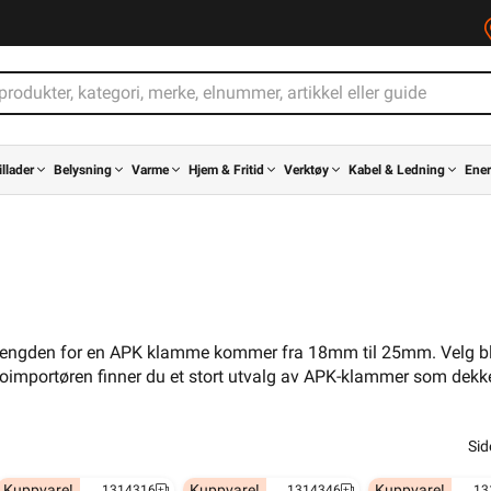
illader
Belysning
Varme
Hjem & Fritid
Verktøy
Kabel & Ledning
Ener
ftlengden for en APK klamme kommer fra 18mm til 25mm. Velg b
importøren finner du et stort utvalg av APK-klammer som dekke
Si
Kuppvare!
Kuppvare!
Kuppvare!
1314316
1314346
13