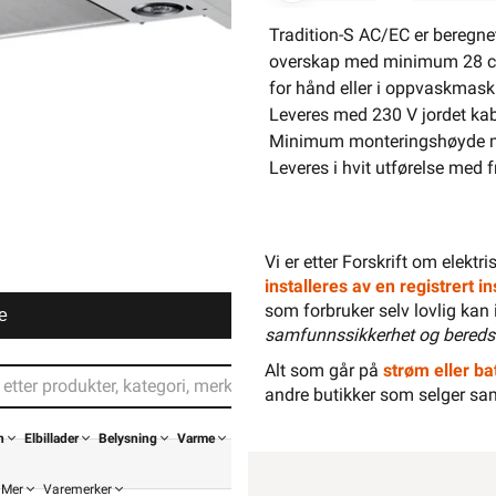
Hurtigkass
Tradition-S AC/EC er beregnet 
overskap med minimum 28 cm s
for hånd eller i oppvaskmaski
Leveres med 230 V jordet kabe
Minimum monteringshøyde me
Leveres i hvit utførelse med 
Vi er etter Forskrift om elektr
installeres av en registrert 
som forbruker selv lovlig kan 
e
samfunnssikkerhet og bereds
Alt som går på
strøm eller bat
andre butikker som selger sa
n
Elbillader
Belysning
Varme
Mer
Varemerker