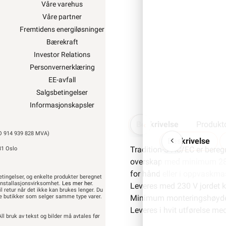
Våre varehus
Ukens kampanj
Våre partner
Outlet med kuppv
Fremtidens energiløsninger
Kundeklubb
Bærekraft
Artikler og guid
Investor Relations
Ledige stillinge
Personvernerklæring
Varsling og Åpenhet
EE-avfall
Salgsbetingelser
Informasjonskapsler
Beskrivelse
Produktd
914 939 828 MVA)
Beskrivelse
Tradition-S AC/EC er beregn
81 Oslo
overskap med minimum 28 cm
for hånd eller i oppvaskmas
etingelser, og enkelte produkter beregnet
t installasjonsvirksomhet.
Les mer her
.
Leveres med 230 V jordet k
il retur når det ikke kan brukes lenger. Du
dre butikker som selger samme type varer.
Minimum monteringshøyde 
Leveres i hvit utførelse me
ll bruk av tekst og bilder må avtales før