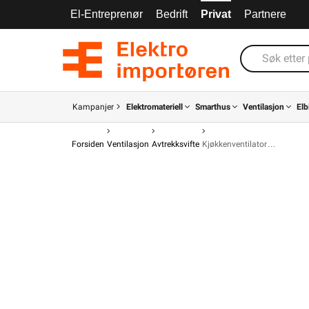
El-Entreprenør
Bedrift
Privat
Partnere
Kampanjer
Elektromateriell
Smarthus
Ventilasjon
Elb
Forsiden
Ventilasjon
Avtrekksvifte
Kjøkkenventilator