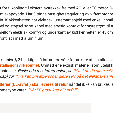
e
El-Entreprenør
Bedrift
Privat
Partnere
for tilkobling til ekstern avtrekksvifte med AC- eller EC-motor. 
kapdybde. Har 3-trinns hastighetsregulering av viftemotor og L
Kampanjer
Elektromateriell
n. Kjøkkenhetten har elektrisk justerbart spjeld med enkel innsti
l og støpsel samt kabel med spesialkontakt for styrestrøm til a
Smarthus
Ventilasjon
Elbillader
llom elektrisk komfyr og underkant av kjøkkenhetten er 45 c
frontlist i matt aluminium
Belysning
Varme
Hjem & Fritid
Verktøy
Kabel & Ledning
Energi
isk utstyr § 21 pliktig til å informere våre forbrukere at installas
Mer
Varemerker
installasjonsvirksomhet
. Unntatt er elektrisk materiell som utelukk
Din butikk
Kontakt
installere.
Ønsker du mer informasjon, se
”Hva kan du gjøre selv
oss
kap) for
“Hva kan privatpersoner gjøre selv på det elektriske anl
terier (EE-avfall) skal leveres til retur
når det ikke kan brukes le
mme type varer.
“Når EE-produkter blir avfall”
Finn butikk
Finn elektriker
Logg inn
Handlekurv