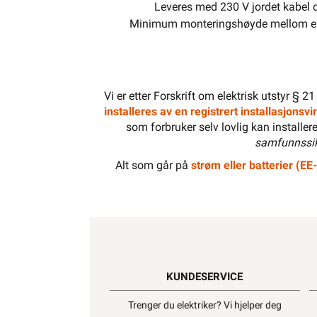
Leveres med 230 V jordet kabel o
Minimum monteringshøyde mellom ele
Vi er etter Forskrift om elektrisk utstyr § 2
installeres av en registrert installasjonsv
som forbruker selv lovlig kan installer
samfunnssik
Alt som går på
strøm eller batterier (EE-
KUNDESERVICE
Trenger du elektriker? Vi hjelper deg