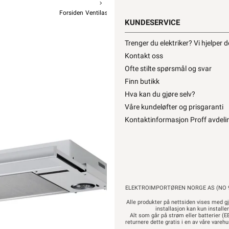
Forsiden
Ventilasjon
Avtrekksvifte
Kjøkkenventilator
KUNDESERVICE
Flexit
Trenger du elektriker? Vi hjelper 
Flexit kjøkk
Kontakt oss
Ofte stilte spørsmål og svar
Finn butikk
Hva kan du gjøre selv?
Våre kundeløfter og prisgaranti
Nyhet!
Kontaktinformasjon Proff avdeli
10 299
8 239,20 eks. mva
Pris per 1 Stykk
ELEKTROIMPORTØREN NORGE AS (NO 9
Hurtigk
Alle produkter på nettsiden vises med gj
installasjon kan kun installe
Alt som går på strøm eller batterier (EE
returnere dette gratis i en av våre vare