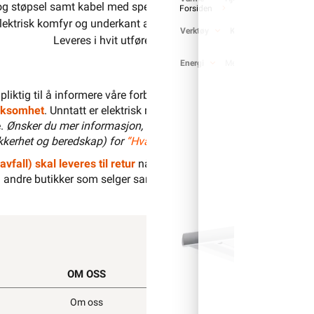
g støpsel samt kabel med spesialkontakt for styrestrøm til avtre
Forsiden
Ventilasjon
Avtr
ktrisk komfyr og underkant av kjøkkenhetten er 45 cm. Ved g
Verktøy
Kabel & Ledning
Leveres i hvit utførelse med frontlist i matt aluminiu
Energi
Mer
Varemerker
1 pliktig til å informere våre forbrukere at installasjonsmateriell 
irksomhet
. Unntatt er elektrisk materiell som utelukkende er ment f
e.
Ønsker du mer informasjon, se
”Hva kan du gjøre selv?”
, hvor 
kerhet og beredskap) for
“Hva kan privatpersoner gjøre selv på 
avfall) skal leveres til retur
når det ikke kan brukes lenger. Du ka
andre butikker som selger samme type varer.
“Når EE-produkter 
OM OSS
SNARVEIER
Om oss
Min side