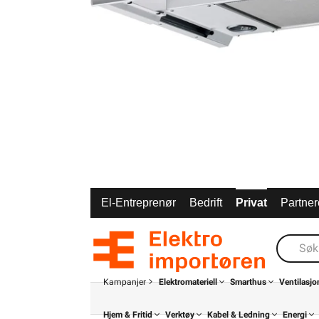
El-Entreprenør
Bedrift
Privat
Partner
Kampanjer
Elektromateriell
Smarthus
Ventilasjo
Hjem & Fritid
Verktøy
Kabel & Ledning
Energi