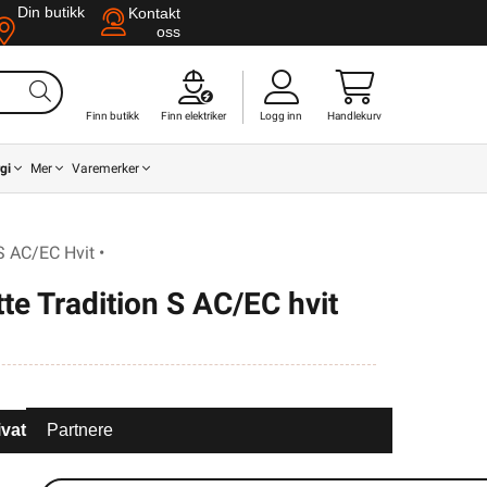
Din butikk
Kontakt
oss
Finn butikk
Finn elektriker
Logg inn
Handlekurv
gi
Mer
Varemerker
S AC/EC Hvit •
tte Tradition S AC/EC hvit
ivat
Partnere