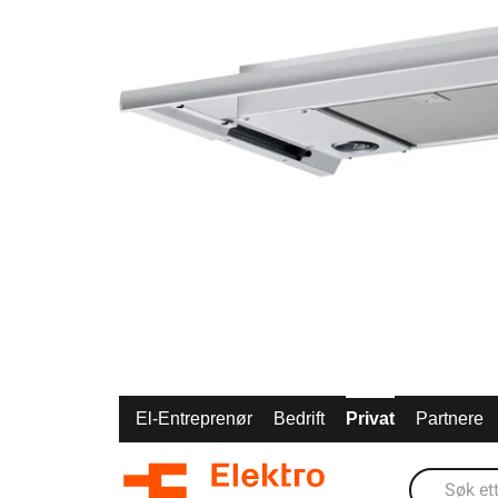
El-Entreprenør
Bedrift
Privat
Partnere