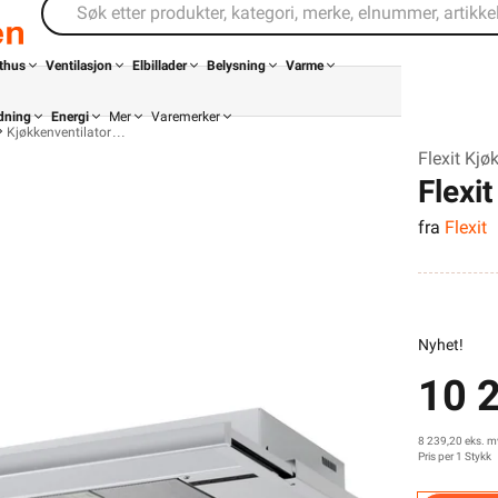
thus
Ventilasjon
Elbillader
Belysning
Varme
dning
Energi
Mer
Varemerker
Kjøkkenventilator
Flexit Kjø
Flexi
fra
Flexit
Nyhet!
10 2
Din butikk
Kontakt
oss
8 239,20 eks. m
Pris per 1 Stykk