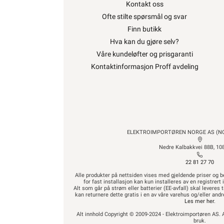
Kontakt oss
Ofte stilte spørsmål og svar
Finn butikk
Hva kan du gjøre selv?
Våre kundeløfter og prisgaranti
Kontaktinformasjon Proff avdeling
ELEKTROIMPORTØREN NORGE AS (NO 
Nedre Kalbakkvei 88B, 10
22 81 27 70
Alle produkter på nettsiden vises med gjeldende priser og b
for fast installasjon kan kun installeres av en registrer
Alt som går på strøm eller batterier (EE-avfall) skal leveres t
kan returnere dette gratis i en av våre varehus og/eller an
Les mer her
.
Alt innhold Copyright © 2009-2024 - Elektroimportøren AS. A
bruk.