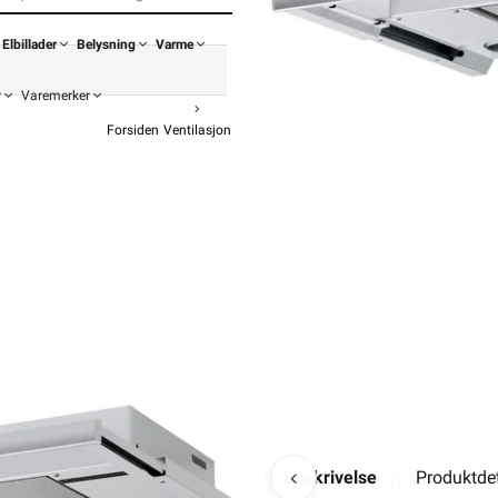
Elbillader
Belysning
Varme
r
Varemerker
Forsiden
Ventilasjon
Avtrekksvifte
Kjøkkenventilator
Flexit Kj
Flexit kjøkken
f
Nyhet!
10 299,
8 239,20 eks. mva.
Pris per 1 Stykk
Beskrivelse
Produktdet