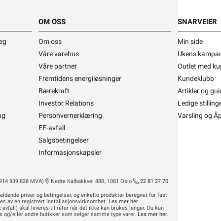
OM OSS
SNARVEIER
 Kjøkkenhette Tradition S AC/EC Hvit •
deg
Om oss
Min side
enhette Tradition S AC/EC hvit
Våre varehus
Ukens kampan
fra
Flexit
Se/Still ett spørsmål (
)
Våre partner
Outlet med ku
Fremtidens energiløsninger
Kundeklubb
Bærekraft
Artikler og gui
Investor Relations
Ledige stilling
Bestillingsvare 8-16 dager
ng
Personvernerklæring
Varsling og Å
,-
EE-avfall
Min butikk ikke valgt, velg
Min butikk
Salgsbetingelser
Hent-i-Butikk
Sjekk
lagerstatus
.
Informasjonskapsler
Finnes ikke på lager i butikkene, se
lagerstatus
14 939 828 MVA)
asse
Nedre Kalbakkvei 88B, 1081 Oslo
22 81 27 70
eldende priser og betingelser, og enkelte produkter beregnet for fast
res av en registrert installasjonsvirksomhet.
Les mer her
.
-avfall) skal leveres til retur når det ikke kan brukes lenger. Du kan
hus og/eller andre butikker som selger samme type varer.
Les mer her
.