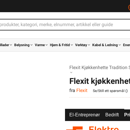
illader
Belysning
Varme
Hjem & Fritid
Verktøy
Kabel & Ledning
Ener
Flexit Kjøkkenhette Tradition 
Flexit kjøkkenhe
fra
Flexit
Se/Still ett spørsmål (
)
El-Entreprenør
Bedrift
Pr