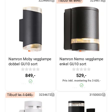
Tilbud!
kr. 899,-
3234665
3234673
Namron Moby vegglampe 
Namron Nemo vegglampe 
dobbel GU10 sort
enkel GU10 sort
849,-
529,-
Pris inkl. montering fra 3 620,-
800+ på lager
870+ på lager
Tilbud!
kr. 1 049,-
3234672
3150003