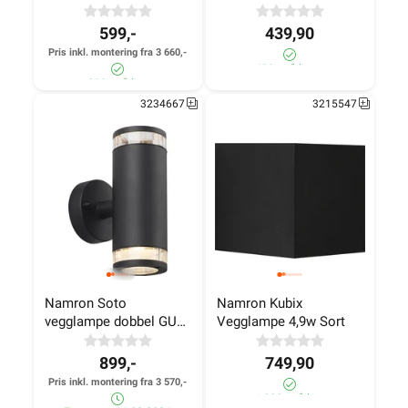
Grå
599,-
439,90
Pris inkl. montering fra 3 660,-
430+ på lager
1 000+ på lager
3234667
3215547
Namron Soto 
Namron Kubix 
vegglampe dobbel GU10 
Vegglampe 4,9w Sort
sort
899,-
749,90
Pris inkl. montering fra 3 570,-
>1 000+ på lager