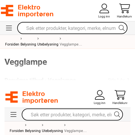
Logg inn
Handlekurv
Forsiden
Belysning
Utebelysning
Vegglampe
Vegglampe
Populære tilbud - Vegglampe
Side
1
Av
3
Tilbud!
kr. 1 049,-
Tilbud!
kr. 749,90
3234671
3215548
Logg inn
Handlekurv
Forsiden
Belysning
Utebelysning
Vegglampe