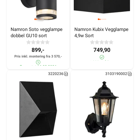
Namron Soto vegglampe 
Namron Kubix Vegglampe 
dobbel GU10 sort
4,9w Sort
899,-
749,90
Pris inkl. montering fra 3 570,-
>1 000+ på lager
Forventet 16.08.2026
3220236
3103190002