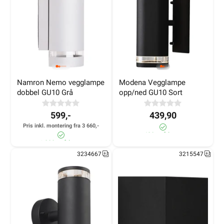
Namron Nemo vegglampe 
Modena Vegglampe 
dobbel GU10 Grå
opp/ned GU10 Sort
599,-
439,90
Pris inkl. montering fra 3 660,-
430+ på lager
1 000+ på lager
3234667
3215547