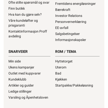
Ofte stilte spørsmål og svar
Fremtidens energiløsninger
Finn butikk
Bærekraft
Hva kan du gjøre selv?
Investor Relations
Våre kundeløfter og
Personvernerklæring
prisgaranti
EE-avfall
Kontaktinformasjon Proff
Salgsbetingelser
avdeling
Informasjonskapsler
SNARVEIER
ROM / TEMA
Min side
Hyttetorget
Ukens kampanjer
Uterom
Outlet med kuppvarer
Bad
Kundeklubb
Kjøkken
Artikler og guider
Startpakke/Pakkeløsning
Ledige stillinger
Varsling og Åpenhetsloven