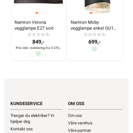
Namron Verona 
Namron Moby 
vegglampe E27 sort
vegglampe enkel GU10 
sort
849,-
699,-
Pris inkl. montering fra 3 275,-
460+ på lager
590+ på lager
KUNDESERVICE
OM OSS
Trenger du elektriker? Vi
Om oss
hjelper deg
Våre varehus
Kontakt oss
Våre partner