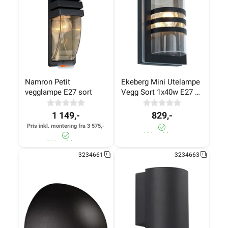
Namron Petit 
Ekeberg Mini Utelampe 
vegglampe E27 sort
Vegg Sort 1x40w E27 
IP44
1 149,-
829,-
Pris inkl. montering fra 3 575,-
330+ på lager
540+ på lager
3234661
3234663