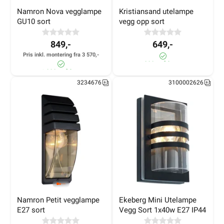
Namron Nova vegglampe 
Kristiansand utelampe 
GU10 sort
vegg opp sort
849,-
649,-
Pris inkl. montering fra 3 570,-
280+ på lager
>1 000+ på lager
3234676
3100002626
Namron Petit vegglampe 
Ekeberg Mini Utelampe 
E27 sort
Vegg Sort 1x40w E27 IP44