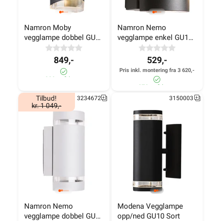
Namron Moby 
Namron Nemo 
vegglampe dobbel GU10 
vegglampe enkel GU10 
sort
sort
849,-
529,-
Pris inkl. montering fra 3 620,-
800+ på lager
870+ på lager
Tilbud!
3234672
3150003
kr. 1 049,-
Namron Nemo 
Modena Vegglampe 
vegglampe dobbel GU10 
opp/ned GU10 Sort