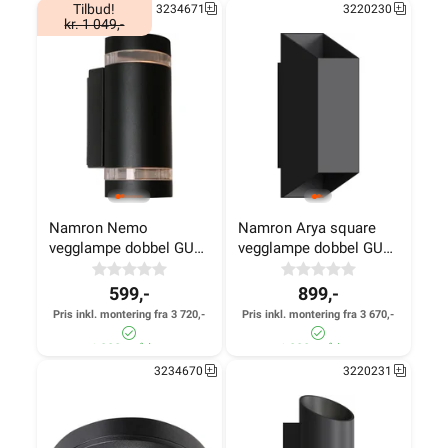
Tilbud!
3234671
3220230
kr. 1 049,-
830+ på lager
>1 000+ på lager
Namron Nemo 
Namron Arya square 
vegglampe dobbel GU10 
vegglampe dobbel GU10 
sort
sort
599,-
899,-
Pris inkl. montering fra 3 720,-
Pris inkl. montering fra 3 670,-
>1 000+ på lager
>1 000+ på lager
3234670
3220231