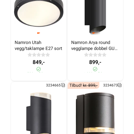
Namron Utah 
Namron Arya round 
vegg/taklampe E27 sort
vegglampe dobbel GU10 
sort
849,-
899,-
790+ på lager
>1 000+ på lager
Tilbud!
kr. 899,-
3234665
3234673