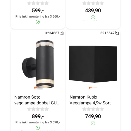
Grå
599,-
439,90
Pris inkl. montering fra 3 660,-
430+ på lager
1 000+ på lager
3234667
3215547
Namron Soto 
Namron Kubix 
vegglampe dobbel GU10 
Vegglampe 4,9w Sort
sort
899,-
749,90
Pris inkl. montering fra 3 570,-
>1 000+ på lager