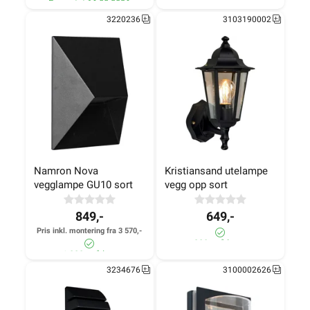
Forventet 16.08.2026
3220236
3103190002
Namron Nova 
Kristiansand utelampe 
vegglampe GU10 sort
vegg opp sort
849,-
649,-
Pris inkl. montering fra 3 570,-
280+ på lager
>1 000+ på lager
3234676
3100002626