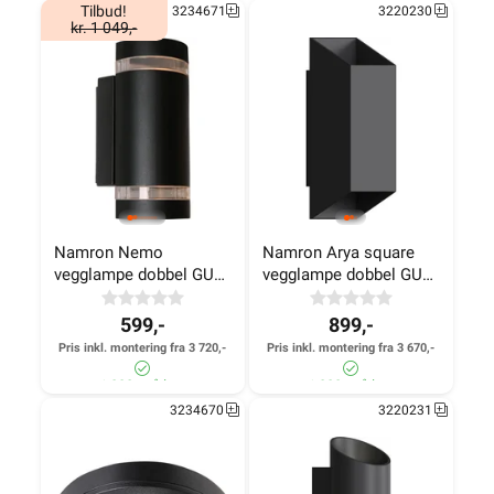
Tilbud!
3234671
3220230
kr. 1 049,-
830+ på lager
>1 000+ på lager
Namron Nemo 
Namron Arya square 
vegglampe dobbel GU10 
vegglampe dobbel GU10 
sort
sort
599,-
899,-
Pris inkl. montering fra 3 720,-
Pris inkl. montering fra 3 670,-
>1 000+ på lager
>1 000+ på lager
3234670
3220231