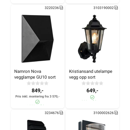
Forventet 16.08.2026
3220236
3103190002
Namron Nova 
Kristiansand utelampe 
vegglampe GU10 sort
vegg opp sort
849,-
649,-
Pris inkl. montering fra 3 570,-
280+ på lager
>1 000+ på lager
3234676
3100002626