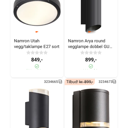
Namron Utah 
Namron Arya round 
vegg/taklampe E27 sort
vegglampe dobbel GU10 
sort
849,-
899,-
790+ på lager
>1 000+ på lager
Tilbud!
kr. 899,-
3234665
3234673