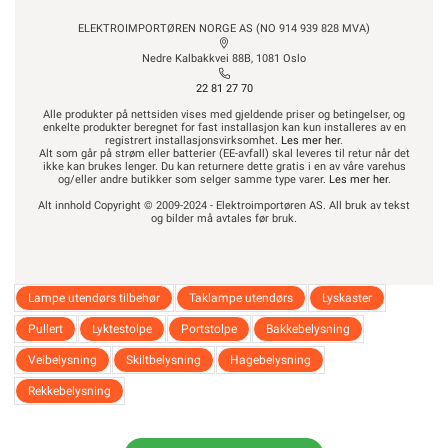
ELEKTROIMPORTØREN NORGE AS (NO 914 939 828 MVA)
Nedre Kalbakkvei 88B, 1081 Oslo
22 81 27 70
Alle produkter på nettsiden vises med gjeldende priser og betingelser, og
enkelte produkter beregnet for fast installasjon kan kun installeres av en
registrert installasjonsvirksomhet.
Les mer her
.
Alt som går på strøm eller batterier (EE-avfall) skal leveres til retur når det
ikke kan brukes lenger. Du kan returnere dette gratis i en av våre varehus
og/eller andre butikker som selger samme type varer.
Les mer her
.
Alt innhold Copyright © 2009-2024 - Elektroimportøren AS. All bruk av tekst
og bilder må avtales før bruk.
Lampe utendørs tilbehør
Taklampe utendørs
Lyskaster
Pullert
Lyktestolpe
Portstolpe
Bakkebelysning
Veibelysning
Skiltbelysning
Hagebelysning
Rekkebelysning