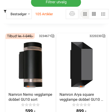
Filtrer utvalg
Bestselger
105 Artikler
Tilbud!
kr. 1 049,-
3234671
3220230
Namron Nemo vegglampe 
Namron Arya square 
dobbel GU10 sort
vegglampe dobbel GU10 
sort
599,-
899,-