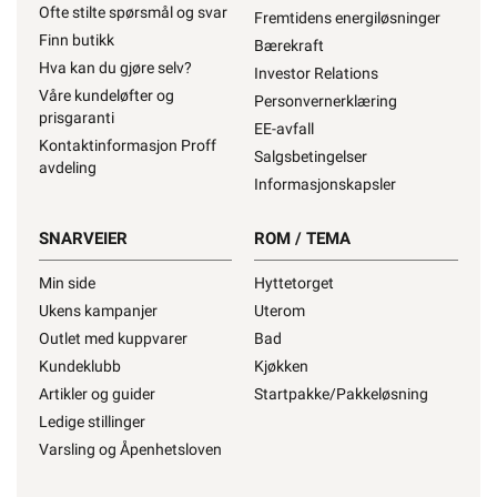
Ofte stilte spørsmål og svar
Fremtidens energiløsninger
Finn butikk
Bærekraft
Hva kan du gjøre selv?
Investor Relations
Våre kundeløfter og
Personvernerklæring
prisgaranti
EE-avfall
Kontaktinformasjon Proff
Salgsbetingelser
avdeling
Informasjonskapsler
SNARVEIER
ROM / TEMA
Min side
Hyttetorget
Ukens kampanjer
Uterom
Outlet med kuppvarer
Bad
Kundeklubb
Kjøkken
Artikler og guider
Startpakke/Pakkeløsning
Ledige stillinger
Varsling og Åpenhetsloven