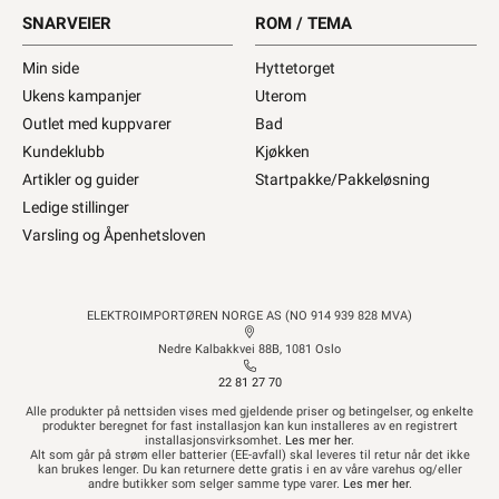
SNARVEIER
ROM / TEMA
Min side
Hyttetorget
Ukens kampanjer
Uterom
Outlet med kuppvarer
Bad
Kundeklubb
Kjøkken
Artikler og guider
Startpakke/Pakkeløsning
Ledige stillinger
Varsling og Åpenhetsloven
ELEKTROIMPORTØREN NORGE AS (NO 914 939 828 MVA)
Nedre Kalbakkvei 88B, 1081 Oslo
22 81 27 70
Alle produkter på nettsiden vises med gjeldende priser og betingelser, og enkelte
produkter beregnet for fast installasjon kan kun installeres av en registrert
installasjonsvirksomhet.
Les mer her
.
Alt som går på strøm eller batterier (EE-avfall) skal leveres til retur når det ikke
kan brukes lenger. Du kan returnere dette gratis i en av våre varehus og/eller
andre butikker som selger samme type varer.
Les mer her
.