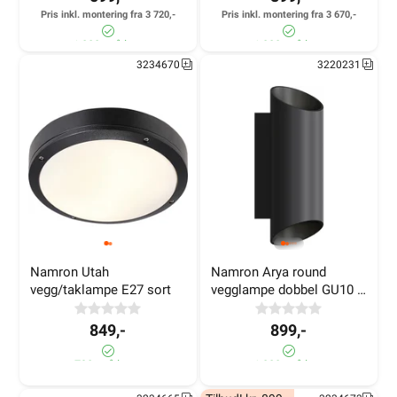
Pris inkl. montering fra 3 720,-
Pris inkl. montering fra 3 670,-
>1 000+ på lager
>1 000+ på lager
3234670
3220231
Namron Utah 
Namron Arya round 
vegg/taklampe E27 sort
vegglampe dobbel GU10 
sort
849,-
899,-
790+ på lager
>1 000+ på lager