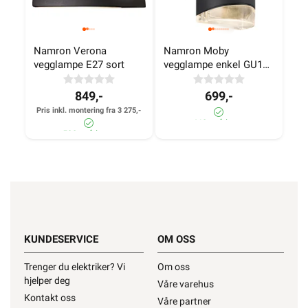
Namron Verona 
Namron Moby 
vegglampe E27 sort
vegglampe enkel GU10 
sort
849,-
699,-
Pris inkl. montering fra 3 275,-
460+ på lager
590+ på lager
KUNDESERVICE
OM OSS
Trenger du elektriker? Vi
Om oss
hjelper deg
Våre varehus
Kontakt oss
Våre partner