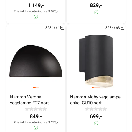
1 149,-
829,-
Pris inkl. montering fra 3 575,-
330+ på lager
540+ på lager
3234661
3234663
Namron Verona 
Namron Moby vegglampe 
vegglampe E27 sort
enkel GU10 sort
849,-
699,-
Pris inkl. montering fra 3 275,-
460+ på lager