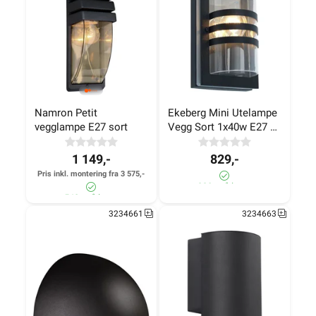
Namron Petit 
Ekeberg Mini Utelampe 
vegglampe E27 sort
Vegg Sort 1x40w E27 
IP44
1 149,-
829,-
Pris inkl. montering fra 3 575,-
330+ på lager
540+ på lager
3234661
3234663