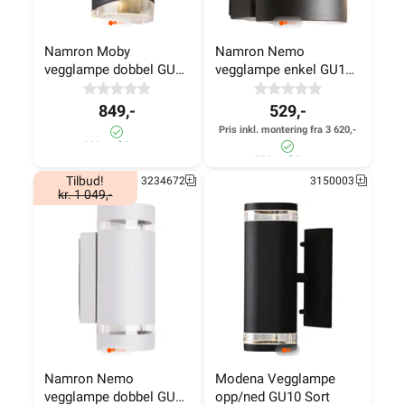
Namron Moby 
Namron Nemo 
vegglampe dobbel GU10 
vegglampe enkel GU10 
sort
sort
849,-
529,-
Pris inkl. montering fra 3 620,-
800+ på lager
870+ på lager
Tilbud!
3234672
3150003
kr. 1 049,-
Namron Nemo 
Modena Vegglampe 
vegglampe dobbel GU10 
opp/ned GU10 Sort