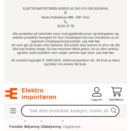
ELEKTROIMPORTØREN NORGE AS (NO 914 939 828 MVA)
Nedre Kalbakkvei 88B, 1081 Oslo
22 81 27 70
Alle produkter på nettsiden vises med gjeldende priser og betingelser, og
enkelte produkter beregnet for fast installasjon kan kun installeres av en
registrert installasjonsvirksomhet.
Les mer her
.
Alt som går på strøm eller batterier (EE-avfall) skal leveres til retur når det
ikke kan brukes lenger. Du kan returnere dette gratis i en av våre varehus
og/eller andre butikker som selger samme type varer.
Les mer her
.
Alt innhold Copyright © 2009-2024 - Elektroimportøren AS. All bruk av tekst
og bilder må avtales før bruk.
Logg inn
Handlekurv
Forsiden
Belysning
Utebelysning
Vegglampe