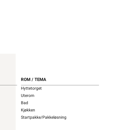
ROM / TEMA
Hyttetorget
ROM / TEMA
Uterom
Bad
Hyttetorget
Kjøkken
Uterom
Startpakke/Pakkeløsning
Bad
Kjøkken