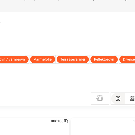
ovn / varmeovn
Varmefolie
Terrassevarmer
Reflektorovn
Divers
ovn / varmeovn
Varmefolie
Terrassevarmer
Reflektorovn
Divers
1006108
1