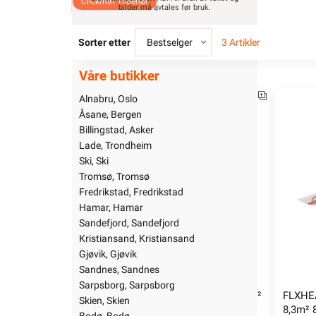
Clickmat Tilbehør
bilder må avtales før bruk.
Sorter etter
Bestselger
3 Artikler
Våre butikker
1006100
Alnabru, Oslo
Åsane, Bergen
Billingstad, Asker
Lade, Trondheim
Ski, Ski
Tromsø, Tromsø
Fredrikstad, Fredrikstad
Hamar, Hamar
Sandefjord, Sandefjord
Kristiansand, Kristiansand
Gjøvik, Gjøvik
Sandnes, Sandnes
Sarpsborg, Sarpsborg
FLXHEAT varmekabelmatte 100W/m² 
FLXHEA
Skien, Skien
1,1m² 110W
8,3m²