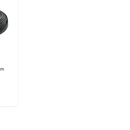
013934
4m
4m