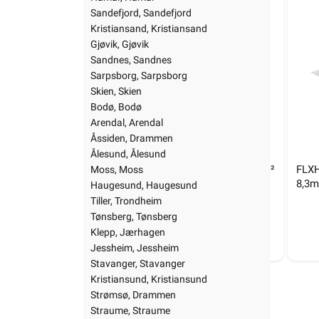
1006100
Fredrikstad, Fredrikstad
Sandefjord, Sandefjord
Hamar, Hamar
Kristiansand, Kristiansand
Sandefjord, Sandefjord
Gjøvik, Gjøvik
Kristiansand, Kristiansand
Sandnes, Sandnes
Gjøvik, Gjøvik
Sarpsborg, Sarpsborg
Sandnes, Sandnes
Skien, Skien
Sarpsborg, Sarpsborg
Bodø, Bodø
Skien, Skien
Arendal, Arendal
Bodø, Bodø
Åssiden, Drammen
Arendal, Arendal
Ålesund, Ålesund
Åssiden, Drammen
FLXHEAT varmekabelmatte 100W/m² 
FLXH
Moss, Moss
1,1m² 110W
8,3m
Ålesund, Ålesund
Haugesund, Haugesund
Moss, Moss
Tiller, Trondheim
FLXHEAT varmekabelmatte 100W/m² 
FLXH
1 619,-
Haugesund, Haugesund
Tønsberg, Tønsberg
1,1m² 110W
8,3m
Tiller, Trondheim
Klepp, Jærhagen
20+ på lager
Tønsberg, Tønsberg
Jessheim, Jessheim
1 619,-
Klepp, Jærhagen
Stavanger, Stavanger
20+ på lager
Jessheim, Jessheim
Kristiansund, Kristiansund
Stavanger, Stavanger
Strømsø, Drammen
Kristiansund, Kristiansund
Straume, Straume