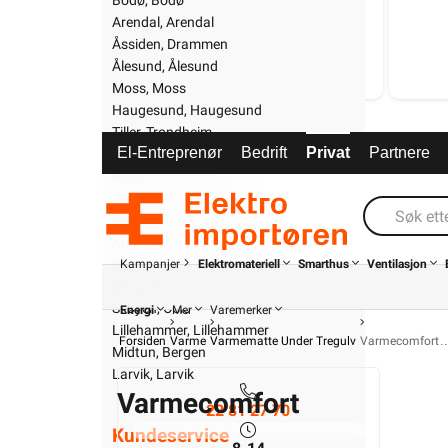
Bodø, Bodø
Arendal, Arendal
1 619,-
Åssiden, Drammen
Ålesund, Ålesund
20+ på lager
Moss, Moss
Haugesund, Haugesund
Tiller, Trondheim
El-Entreprenør
Bedrift
Privat
Partnere
Tønsberg, Tønsberg
Klepp, Jærhagen
Jessheim, Jessheim
Stavanger, Stavanger
Kristiansund, Kristiansund
Strømsø, Drammen
Kampanjer
Elektromateriell
Smarthus
Ventilasjon
Straume, Straume
Skøyen, Oslo
Energi
Mer
Varemerker
Lillehammer, Lillehammer
Forsiden
Varme
Varmematte Under Tregulv
Varmecomfort
Midtun, Bergen
Larvik, Larvik
Varmecomfort
22 81 27 70
Kundeservice