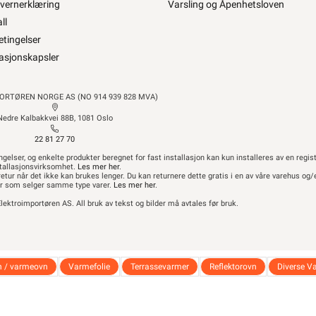
vernerklæring
Varsling og Åpenhetsloven
aft
Artikler og guider
ll
r Relations
Ledige stillinger
etingelser
vernerklæring
Varsling og Åpenhetsloven
asjonskapsler
ll
etingelser
asjonskapsler
ORTØREN NORGE AS (NO 914 939 828 MVA)
Nedre Kalbakkvei 88B, 1081 Oslo
22 81 27 70
gelser, og enkelte produkter beregnet for fast installasjon kan kun installeres av en regist
tallasjonsvirksomhet.
Les mer her
.
 retur når det ikke kan brukes lenger. Du kan returnere dette gratis i en av våre varehus og/
er som selger samme type varer.
Les mer her
.
lektroimportøren AS. All bruk av tekst og bilder må avtales før bruk.
n / varmeovn
Varmefolie
Terrassevarmer
Reflektorovn
Diverse V