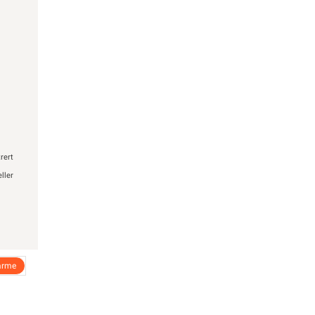
Startpakke/Pakkeløsning
rert
eller
arme