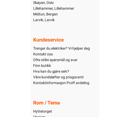
Strømsø, Drammen
Skøyen, Oslo
Straume, Straume
Lillehammer, Lillehammer
Skøyen, Oslo
Midtun, Bergen
Lillehammer, Lillehammer
Larvik, Larvik
Midtun, Bergen
Larvik, Larvik
Kundeservice
Kundeservice
Trenger du elektriker? Vi hjelper deg
Kontakt oss
Trenger du elektriker? Vi hjelper deg
Ofte stilte spørsmål og svar
Kontakt oss
Finn butikk
Ofte stilte spørsmål og svar
Hva kan du gjøre selv?
Finn butikk
Våre kundeløfter og prisgaranti
Hva kan du gjøre selv?
Kontaktinformasjon Proff avdeling
Våre kundeløfter og prisgaranti
Kontaktinformasjon Proff avdeling
Rom / Tema
Rom / Tema
Hyttetorget
Hyttetorget