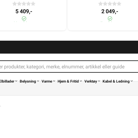
5 409,-
2 049,-
20+ på lager
7± på lager
Elbillader
Belysning
Varme
Hjem & Fritid
Verktøy
Kabel & Ledning