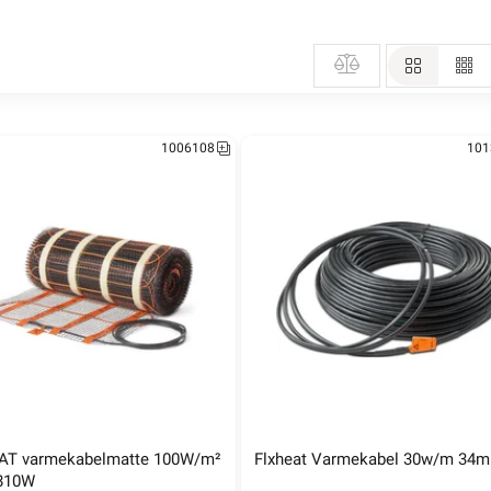
1006108
101
T varmekabelmatte 100W/m² 
Flxheat Varmekabel 30w/m 34m
 810W