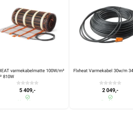
1006108
1
EAT varmekabelmatte 100W/m² 
Flxheat Varmekabel 30w/m 3
² 810W
EAT varmekabelmatte 100W/m² 
Flxheat Varmekabel 30w/m 3
5 409,-
2 049,-
² 810W
20+ på lager
7± på lager
5 409,-
2 049,-
20+ på lager
7± på lager