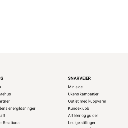
SS
SNARVEIER
s
Min side
SS
SNARVEIER
arehus
Ukens kampanjer
artner
Outlet med kuppvarer
s
Min side
dens energiløsninger
Kundeklubb
arehus
Ukens kampanjer
aft
Artikler og guider
artner
Outlet med kuppvarer
r Relations
Ledige stillinger
dens energiløsninger
Kundeklubb