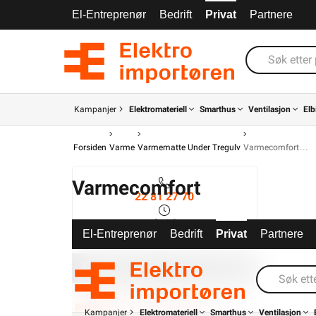
El-Entreprenør
Bedrift
Privat
Partnere
Kampanjer
Elektromateriell
Smarthus
Ventilasjon
Elb
Forsiden
Varme
Varmematte Under Tregulv
Varmecomfort
Varmecomfort
22 81 27 70
8-14
El-Entreprenør
Bedrift
Privat
Partnere
El-Entreprenør
Bedrift
Privat
Partnere
Kampanjer
Elektromateriell
Smarthus
Ventilasjon
Kampanjer
Elektromateriell
Smarthus