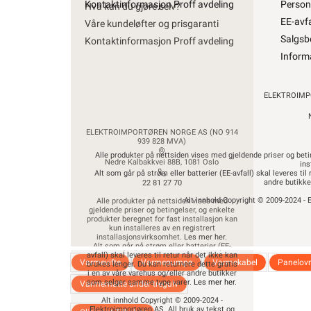
Kontaktinformasjon Proff avdeling
Person
Hva kan du gjøre selv?
Bærekr
EE-avfa
Våre kundeløfter og prisgaranti
Investo
Salgsb
Kontaktinformasjon Proff avdeling
Person
Inform
EE-avfa
Salgsb
Inform
ELEKTROIMP
ELEKTROIMPORTØREN NORGE AS (NO 914
939 828 MVA)
Alle produkter på nettsiden vises med gjeldende priser og betin
Nedre Kalbakkvei 88B, 1081 Oslo
ins
Alt som går på strøm eller batterier (EE-avfall) skal leveres til
andre butikk
22 81 27 70
Alt innhold Copyright © 2009-2024 - E
Alle produkter på nettsiden vises med
gjeldende priser og betingelser, og enkelte
produkter beregnet for fast installasjon kan
kun installeres av en registrert
installasjonsvirksomhet.
Les mer her
.
Alt som går på strøm eller batterier (EE-
avfall) skal leveres til retur når det ikke kan
Varmevifte
Varmepumpe
Varmekabel
Panelov
brukes lenger. Du kan returnere dette gratis
i en av våre varehus og/eller andre butikker
som selger samme type varer.
Les mer her
.
Varmematte under tregulv
Alt innhold Copyright © 2009-2024 -
Elektroimportøren AS. All bruk av tekst og