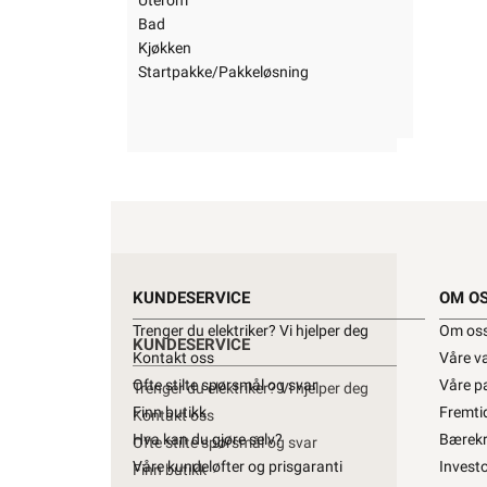
Uterom
Uterom
Bad
Bad
Kjøkken
Kjøkken
Startpakke/Pakkeløsning
Startpakke/Pakkeløsning
KUNDESERVICE
OM O
Trenger du elektriker? Vi hjelper deg
Om os
KUNDESERVICE
OM O
Kontakt oss
Våre v
Ofte stilte spørsmål og svar
Våre p
Trenger du elektriker? Vi hjelper deg
Om os
Finn butikk
Fremti
Kontakt oss
Våre v
Hva kan du gjøre selv?
Bærekr
Ofte stilte spørsmål og svar
Våre p
Våre kundeløfter og prisgaranti
Investo
Finn butikk
Fremti