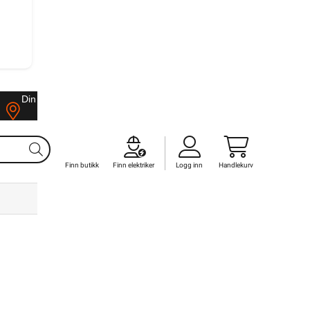
Din butikk
Kontakt
oss
Finn butikk
Finn elektriker
Logg inn
Handlekurv