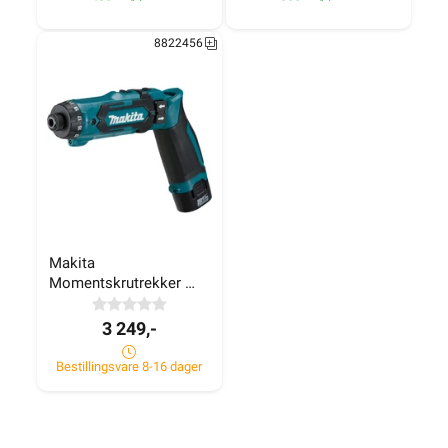
420+ på lager
300+ på lager
8822456
Makita 
Momentskrutrekker 
7,2V DF012DSJ
3 249,-
Bestillingsvare 8-16 dager