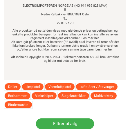
SNARVEIER
ROM / TEMA
ELEKTROIMPORTØREN NORGE AS (NO 914 939 828 MVA)
Min side
Hyttetorget
Nedre Kalbakkvei 88B, 1081 Oslo
Ukens kampanjer
Uterom
22 81 27 70
Outlet med kuppvarer
Bad
Kundeklubb
Kjøkken
Alle produkter på nettsiden vises med gjeldende priser og betingelser, og
enkelte produkter beregnet for fast installasjon kan kun installeres av en
Artikler og guider
Startpakke/Pakkeløsning
registrert installasjonsvirksomhet.
Les mer her
.
Alt som går på strøm eller batterier (EE-avfall) skal leveres til retur når det
Ledige stillinger
ikke kan brukes lenger. Du kan returnere dette gratis i en av våre varehus
og/eller andre butikker som selger samme type varer.
Les mer her
.
Varsling og
Alt innhold Copyright © 2009-2024 - Elektroimportøren AS. All bruk av tekst
Åpenhetsloven
og bilder må avtales før bruk.
ELEKTROIMPORTØREN NORGE AS (NO 914 939 828 MVA)
Driller
Limpistol
Varmluftpistol
Luftblåser / Støvsuger
Nedre Kalbakkvei 88B, 1081 Oslo
Borhammer
Vinkelsliper
Slagskrutrekker
Multiverktøy
22 81 27 70
Alle produkter på nettsiden vises med gjeldende priser og betingelser,
Bindemaskin
og enkelte produkter beregnet for fast installasjon kan kun
installeres av en registrert installasjonsvirksomhet.
Les mer her
.
Alt som går på strøm eller batterier (EE-avfall) skal leveres til retur
når det ikke kan brukes lenger. Du kan returnere dette gratis i en av
Filtrer utvalg
våre varehus og/eller andre butikker som selger samme type varer.
Les mer her
.