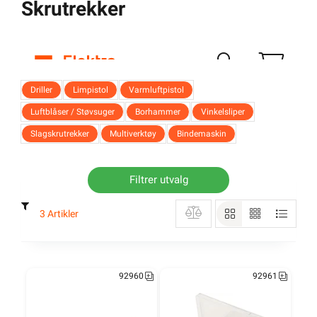
Skrutrekker
Logg inn
Handlekurv
Driller
Limpistol
Varmluftpistol
Luftblåser / Støvsuger
Borhammer
Vinkelsliper
Slagskrutrekker
Multiverktøy
Bindemaskin
Forsiden
Verktøy
Elektroverktøy
Skrutrekker
Filtrer utvalg
Skrutrekker
3 Artikler
Driller
Limpistol
Varmluftpistol
92960
92961
Luftblåser / Støvsuger
Borhammer
Vinkelsliper