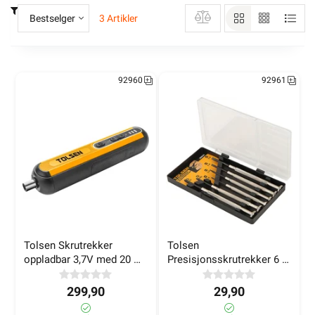
Alt innhold Copyright © 2009-2024 - Elektroimportøren AS. All bruk av
Bestselger
3 Artikler
tekst og bilder må avtales før bruk.
92960
92961
Tolsen Skrutrekker 
Tolsen 
oppladbar 3,7V med 20 
Presisjonsskrutrekker 6 
bits i veske
deler
299,90
29,90