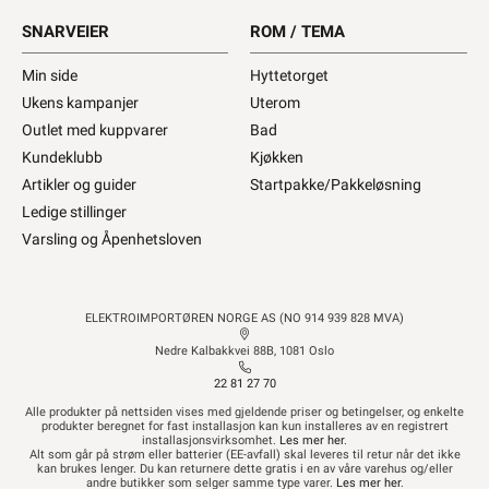
SNARVEIER
ROM / TEMA
Min side
Hyttetorget
Ukens kampanjer
Uterom
Outlet med kuppvarer
Bad
Kundeklubb
Kjøkken
Artikler og guider
Startpakke/Pakkeløsning
Ledige stillinger
Varsling og Åpenhetsloven
ELEKTROIMPORTØREN NORGE AS (NO 914 939 828 MVA)
Nedre Kalbakkvei 88B, 1081 Oslo
22 81 27 70
Alle produkter på nettsiden vises med gjeldende priser og betingelser, og enkelte
produkter beregnet for fast installasjon kan kun installeres av en registrert
installasjonsvirksomhet.
Les mer her
.
Alt som går på strøm eller batterier (EE-avfall) skal leveres til retur når det ikke
kan brukes lenger. Du kan returnere dette gratis i en av våre varehus og/eller
andre butikker som selger samme type varer.
Les mer her
.