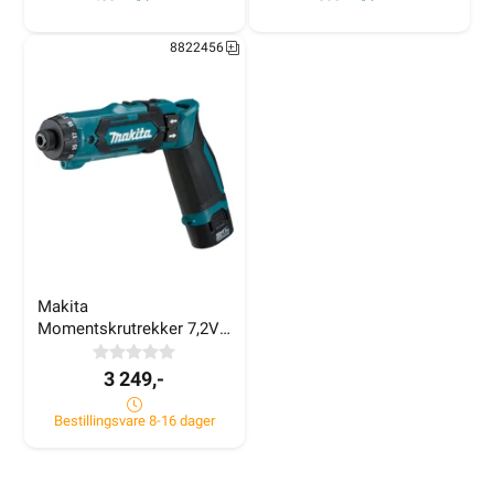
420+ på lager
300+ på lager
8822456
Makita 
Momentskrutrekker 7,2V 
DF012DSJ
3 249,-
Bestillingsvare 8-16 dager