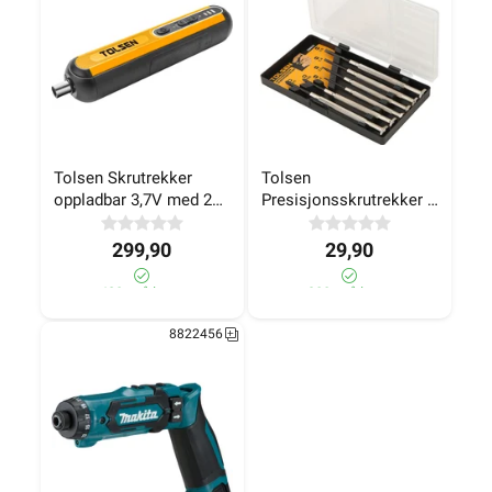
Slagskrutrekker
Multiverktøy
Bindemaskin
Filtrer utvalg
3 Artikler
Tolsen Skrutrekker 
Tolsen 
oppladbar 3,7V med 20 
Presisjonsskrutrekker 6 
bits i veske
deler
92960
92961
299,90
29,90
420+ på lager
300+ på lager
8822456
Tolsen Skrutrekker 
Tolsen 
oppladbar 3,7V med 
Presisjonsskrutrekker
20 bits i veske
 6 deler