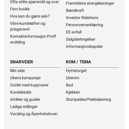
Ofte stilte spørsmål og svar
Fremtidens energiløsninger
Finn butikk
Bærekraft
Hva kan du gjøre selv?
Investor Relations
Våre kundeløfter og
Personvernerklæring
prisgaranti
EE-avfall
Kontaktinformasjon Proff
KUNDESERVICE
OM OSS
Salgsbetingelser
avdeling
Informasjonskapsler
Trenger du elektriker? Vi
Om oss
hjelper deg
Våre varehus
Kontakt oss
SNARVEIER
ROM / TEMA
Våre partner
Ofte stilte spørsmål og
Fremtidens energiløsninger
Min side
Hyttetorget
svar
Bærekraft
Ukens kampanjer
Uterom
Finn butikk
Investor Relations
Outlet med kuppvarer
Bad
Hva kan du gjøre selv?
Personvernerklæring
Kundeklubb
Kjøkken
Våre kundeløfter og
EE-avfall
Artikler og guider
Startpakke/Pakkeløsning
prisgaranti
Salgsbetingelser
Ledige stillinger
Kontaktinformasjon
Informasjonskapsler
Varsling og Åpenhetsloven
Proff avdeling