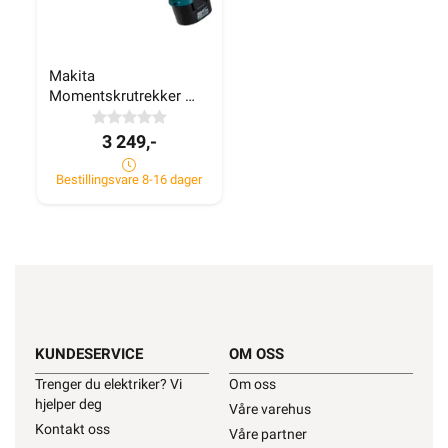
299,90
29,90
420+ på lager
300+ på lager
Makita 
Momentskrutrekker 
8822456
7,2V DF012DSJ
3 249,-
Bestillingsvare 8-16 dager
Makita 
Momentskrutrekker 
7,2V DF012DSJ
KUNDESERVICE
OM OSS
3 249,-
Trenger du elektriker? Vi
Om oss
hjelper deg
Våre varehus
Bestillingsvare 8-16 dager
Kontakt oss
Våre partner