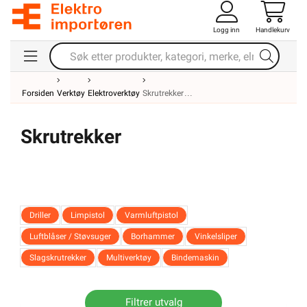
Logg inn
Handlekurv
Forsiden
Verktøy
Elektroverktøy
Skrutrekker
Skrutrekker
Driller
Limpistol
Varmluftpistol
Luftblåser / Støvsuger
Borhammer
Vinkelsliper
Slagskrutrekker
Multiverktøy
Bindemaskin
Filtrer utvalg