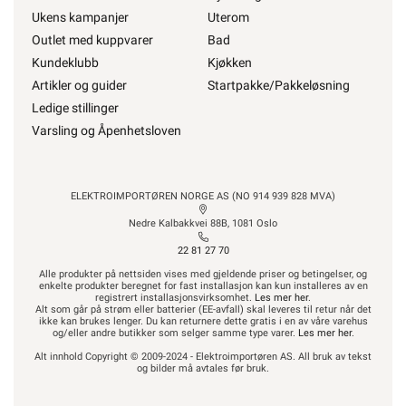
Ukens kampanjer
Uterom
Outlet med kuppvarer
Bad
Kundeklubb
Kjøkken
Artikler og guider
Startpakke/Pakkeløsning
Ledige stillinger
Varsling og Åpenhetsloven
ELEKTROIMPORTØREN NORGE AS (NO 914 939 828 MVA)
Nedre Kalbakkvei 88B, 1081 Oslo
22 81 27 70
Alle produkter på nettsiden vises med gjeldende priser og betingelser, og
enkelte produkter beregnet for fast installasjon kan kun installeres av en
registrert installasjonsvirksomhet.
Les mer her
.
Alt som går på strøm eller batterier (EE-avfall) skal leveres til retur når det
ikke kan brukes lenger. Du kan returnere dette gratis i en av våre varehus
og/eller andre butikker som selger samme type varer.
Les mer her
.
Alt innhold Copyright © 2009-2024 - Elektroimportøren AS. All bruk av tekst
og bilder må avtales før bruk.