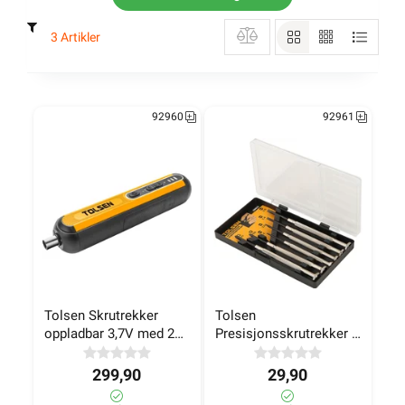
3 Artikler
92960
92961
Tolsen Skrutrekker 
Tolsen 
oppladbar 3,7V med 20 
Presisjonsskrutrekker 6 
bits i veske
deler
299,90
29,90