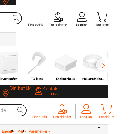
oss
Finn butikk
Finn elektriker
Logg inn
Handlekurv
Bryter Innfelt
TC-klips
Koblingsboks
PR Rørtråd Eske/Bunt 300/500V
Downlights LED
Din butikk
Kontakt
oss
Bryter Innfelt
TC-klips
Koblingsboks
PR Rørtråd Eske/Bunt 300/500V
Downlights LED
Finn butikk
Finn elektriker
Logg inn
Handlekurv
Din butikk
Kontakt
oss
Finn butikk
Finn elektriker
Logg inn
Handlekurv
Energi
Mer
Varemerker