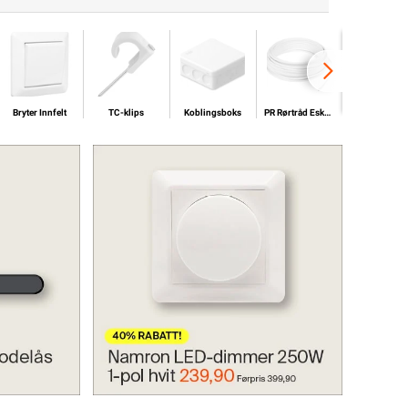
Bryter Innfelt
TC-klips
Koblingsboks
PR Rørtråd Eske/Bunt 300/500V
Downlights 
Bryter Innfelt
TC-klips
Koblingsboks
PR Rørtråd Eske/Bunt 300/500V
Downlights 
LED Dimmer 250W 1-pol hvit