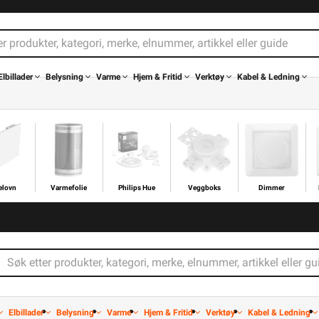
Elbillader
Belysning
Varme
Hjem & Fritid
Verktøy
Kabel & Ledning
elovn
Varmefolie
Philips Hue
Veggboks
Dimmer
elovn
Varmefolie
Philips Hue
Veggboks
Dimmer
Hjem &
Kabel &
elysning
Varme
Verktøy
Energi
Mer
Varemerker
Fritid
Ledning
Elbillader
Belysning
Varme
Hjem & Fritid
Verktøy
Kabel & Ledning