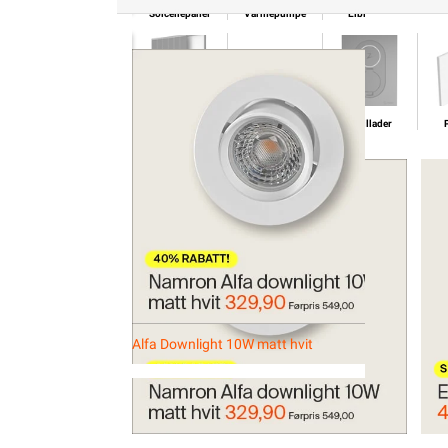
Solcellepanel
Varmepumpe
Elbillader
Solcellepanel
Varmepumpe
Elbillader
Alfa Downlight 10W matt hvit
Eas