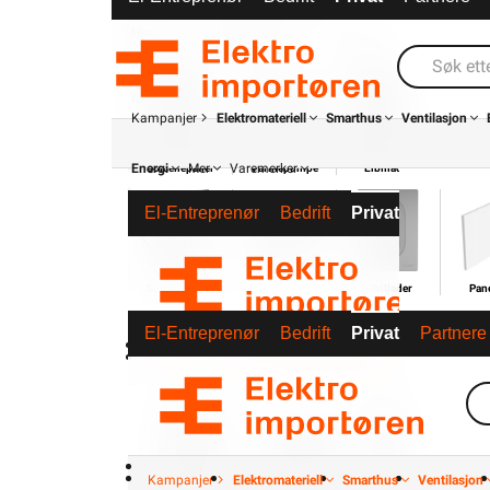
Hjem &
Kabel &
Verktøy
Energi
Fritid
Ledning
Mer
Varemerker
Kampanjer
Elektromateriell
Smarthus
Ventilasjon
Energi
Mer
Varemerker
Solcellepanel
Varmepumpe
Elbillader
Pan
El-Entreprenør
Bedrift
Privat
Partnere
Solcellepanel
Varmepumpe
Elbillader
Pan
El-Entreprenør
Bedrift
Privat
Partnere
Kampanjer
Elektromateriell
Smarthus
Ventilasjon
Elbillader
B
Kampanjer
Elektromateriell
Smarthus
Ventilasjon