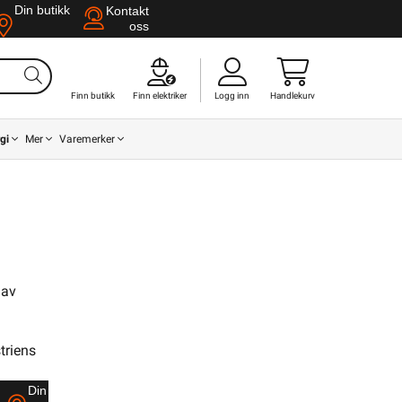
Din butikk
Kontakt
oss
Finn butikk
Finn elektriker
Logg inn
Handlekurv
gi
Mer
Varemerker
 av
Din butikk
Kontakt
oss
triens
Finn butikk
Finn elektriker
Logg inn
Handlekurv
Din butikk
Kontakt