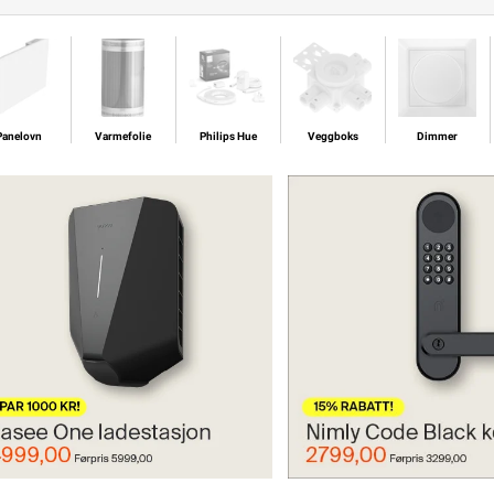
Panelovn
Varmefolie
Philips Hue
Veggboks
Dimmer
Panelovn
Varmefolie
Philips Hue
Veggboks
Dimmer
ee One
Nimly Code Black