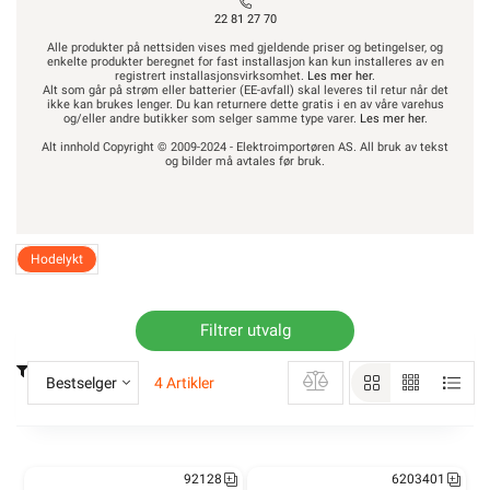
22 81 27 70
Alle produkter på nettsiden vises med gjeldende priser og betingelser, og
enkelte produkter beregnet for fast installasjon kan kun installeres av en
registrert installasjonsvirksomhet.
Les mer her
.
Alt som går på strøm eller batterier (EE-avfall) skal leveres til retur når det
ikke kan brukes lenger. Du kan returnere dette gratis i en av våre varehus
og/eller andre butikker som selger samme type varer.
Les mer her
.
Alt innhold Copyright © 2009-2024 - Elektroimportøren AS. All bruk av tekst
og bilder må avtales før bruk.
Hodelykt
Filtrer utvalg
Bestselger
4 Artikler
92128
6203401