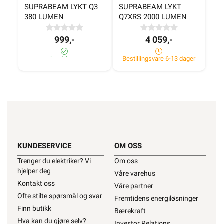
SUPRABEAM LYKT Q3 
SUPRABEAM LYKT 
380 LUMEN
Q7XRS 2000 LUMEN
999,-
4 059,-
Bestillingsvare 6-13 dager
6± på lager
KUNDESERVICE
OM OSS
Trenger du elektriker? Vi
Om oss
hjelper deg
Våre varehus
Kontakt oss
Våre partner
Ofte stilte spørsmål og svar
Fremtidens energiløsninger
Finn butikk
Bærekraft
Hva kan du gjøre selv?
Investor Relations