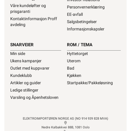
Våre kundeløfter og
Personvernerklæring
prisgaranti
EE-avfall
Kontaktinformasjon Proff
Salgsbetingelser
avdeling
Informasjonskapsler
SNARVEIER
ROM / TEMA
Min side
Hyttetorget
Ukens kampanjer
Uterom
Outlet med kuppvarer
Bad
Kundeklubb
Kjøkken
Artikler og guider
Startpakke/Pakkeløsning
Ledige stillinger
Varsling og Åpenhetsloven
ELEKTROIMPORTØREN NORGE AS (NO 914 939 828 MVA)
Nedre Kalbakkvei 88B, 1081 Oslo