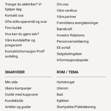
Trenger du elektriker? Vi
Om oss
hjelper deg
Våre varehus
Kontakt oss
Våre partner
Ofte stilte spørsmål og svar
Fremtidens energiløsninger
Finn butikk
Bærekraft
Hva kan du gjøre selv?
Investor Relations
Våre kundeløfter og
Personvernerklæring
prisgaranti
EE-avfall
Kontaktinformasjon Proff
Salgsbetingelser
avdeling
Informasjonskapsler
SNARVEIER
ROM / TEMA
Min side
Hyttetorget
Ukens kampanjer
Uterom
Outlet med kuppvarer
Bad
Kundeklubb
Kjøkken
Artikler og guider
Startpakke/Pakkeløsning