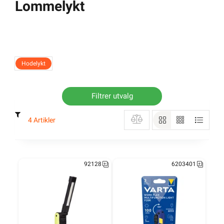
Lommelykt
Hodelykt
Filtrer utvalg
4 Artikler
92128
6203401