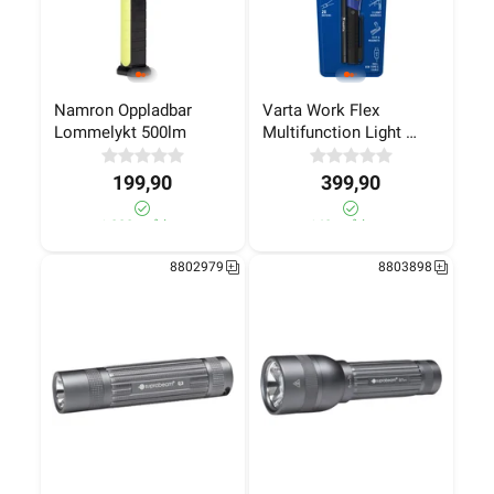
Namron Oppladbar 
Varta Work Flex 
Lommelykt 500lm
Multifunction Light 
F20R Oppladbar
199,90
399,90
>1 000+ på lager
140+ på lager
8802979
8803898