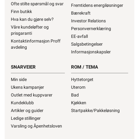
Ofte stilte spørsmål og svar
Fremtidens energiløsninger
Finn butikk
Bærekraft
Hva kan du gjøre selv?
Investor Relations
Våre kundeløfter og
Personvernerklæring
prisgaranti
EE-avfall
Kontaktinformasjon Proff
Salgsbetingelser
avdeling
Informasjonskapsler
SNARVEIER
ROM / TEMA
Min side
Hyttetorget
Ukens kampanjer
Uterom
Outlet med kuppvarer
Bad
Kundeklubb
Kjøkken
Artikler og guider
Startpakke/Pakkeløsning
Ledige stillinger
Varsling og Åpenhetsloven