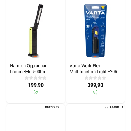
Namron Oppladbar 
Varta Work Flex 
Lommelykt 500lm
Multifunction Light F20R 
Oppladbar
199,90
399,90
>1 000+ på lager
140+ på lager
8802979
8803898