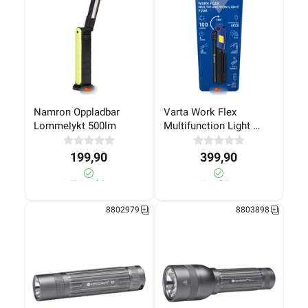
Namron Oppladbar 
Varta Work Flex 
Lommelykt 500lm
Multifunction Light 
F20R Oppladbar
199,90
399,90
>1 000+ på lager
140+ på lager
8802979
8803898