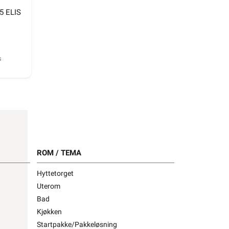
5 ELIS
s
1252673
ROM / TEMA
Hyttetorget
Uterom
Bad
Kjøkken
M25 ELIS
Startpakke/Pakkeløsning