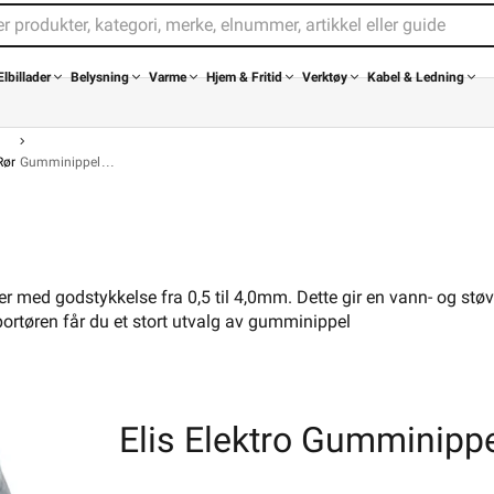
Membrannippel GET 3-5 M12 ELIS
Gummigjennomføring, beregnet for hull uten 
med godstykkelse 0,5 til 4,0 mm . Gir en stø
Elbillader
Belysning
Varme
Hjem & Fritid
Verktøy
Kabel & Ledning
vanntett gjennomføring for kabler og rør. Mo
raskt og enkelt uten verktøy. Materiale: Gu
er vær- og kjemikalieresistent). Type: 3-5 M1
Rør
Gumminippel
LES MER
r med godstykkelse fra 0,5 til 4,0mm. Dette gir en vann- og støv
portøren får du et stort utvalg av gumminippel
Elis Elektro Gumminipp
Hjem &
Kabel &