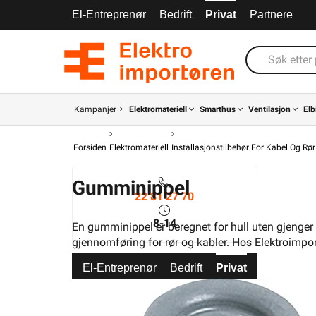
El-Entreprenør
Bedrift
Privat
Partnere
Kampanjer
Elektromateriell
Smarthus
Ventilasjon
Elb
Forsiden
Elektromateriell
Installasjonstilbehør For Kabel Og Rør
Gumminippel
22 81 27 70
8-14
En gumminippel er beregnet for hull uten gjenger 
gjennomføring for rør og kabler. Hos Elektroimpor
El-Entreprenør
Bedrift
Privat
Partnere
Kampanjer
Elektromateriell
Smarthus