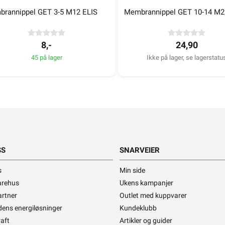
rannippel GET 3-5 M12 ELIS
Membrannippel GET 10-14 M2
76,90
15,90
8,-
24,90
750+ på lager
>1 000+ på lager
45 på lager
Ikke på lager, se lagerstatu
pvare!
Begrenset antall!
1252670
SS
SNARVEIER
s
Min side
arehus
Ukens kampanjer
artner
Outlet med kuppvarer
dens energiløsninger
Kundeklubb
mbrannippel GET 3-5 M12 ELIS
Membrannippel GET 10-14 
aft
Artikler og guider