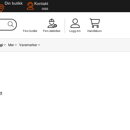
Din butikk
Kontakt
oss
Finn butikk
Finn elektriker
Logg inn
Handlekurv
gi
Mer
Varemerker
tt
Din butikk
Kontakt
oss
l