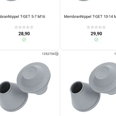
jøte og Endehylse
Kantbeskytter
Fuktsperre
Flatstift / Hylse
Spir
ranNippel T-GET 5-7 M16
MembranNippel T-GET 10-14 
28,90
29,90
>1 000+ på lager
>1 000+ på lager
1252750
1252754
1