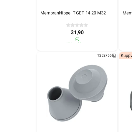
Kjøkken
MembranNippel T-GET 7-10 M20
Me
Startpakke/Pakkeløsning
MembranNippel T-GET 14-20 M32
Memb
28,90
31,90
>1 000+ på lager
970+ på lager
1252753
Kuppv
1252755
MembranNippel T-GET 14-20 M32
Me