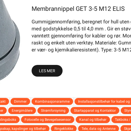
elysning
Varme
Verktøy
Energi
Mer
Varemerker
Membrannippel GET 3-5 M12 ELIS
Fritid
Ledning
Og Rør
Gumminippel
Gummigjennomføring, beregnet for hull uten 
med godstykkelse 0,5 til 4,0 mm . Gir en stø
vanntett gjennomføring for kabler og rør. Mo
raskt og enkelt uten verktøy. Materiale: Gu
er vær- og kjemikalieresistent). Type: 3-5 M1
ger med godstykkelse fra 0,5 til 4,0mm. Dette gir en vann- og st
importøren får du et stort utvalg av gumminippel
LES MER
Elis Elektro Gumminip
takt
Dimmer
Kombinasjonsramme
Installasjonstilbehør for kabel og 
er
Energimålere
Strømforsyning
Startapparat og Kontaktor
Styr
lingsboks
Fotocelle og Bevegelsesensor
Kanal og tilbehør
Takboks /
Membrannippel GET 3-5 M12 ELIS
gsskap, kapslinger og tilbehør
Ringeklokke
Tele, data og Antenne
Skjø