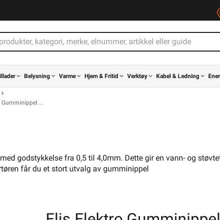
illader
Belysning
Varme
Hjem & Fritid
Verktøy
Kabel & Ledning
Ener
Gumminippel
med godstykkelse fra 0,5 til 4,0mm. Dette gir en vann- og støvte
tøren får du et stort utvalg av gumminippel
Elis Elektro Gumminippe