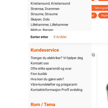
Sandefjord, Sandefjord
Uterom
Kristiansund, Kristiansund
Kristiansand, Kristiansand
Isolasjonsstrømpe
Elektrotape
Spray / Tetningssto
Bad
Strømsø, Drammen
Gjøvik, Gjøvik
Kjøkken
Straume, Straume
Kabelvernrør
Kontramutter
Pakknippel
Skjøt
Sandnes, Sandnes
Startpakke/Pakkeløsning
Skøyen, Oslo
Branntetting
Kontaktfett
Sarpsborg, Sarpsborg
Lillehammer, Lillehammer
Skien, Skien
Midtun, Bergen
Bodø, Bodø
Larvik, Larvik
Sorter etter
9 Artikler
Arendal, Arendal
Åssiden, Drammen
Kundeservice
Ålesund, Ålesund
1252751
Moss, Moss
Trenger du elektriker? Vi hjelper deg
Haugesund, Haugesund
Kontakt oss
Tiller, Trondheim
Ofte stilte spørsmål og svar
Tønsberg, Tønsberg
Rør og Tilbehør
Festemateriell
Bryter
Stik
Finn butikk
Klepp, Jærhagen
Sikkerhet / Komfyrvakt
Pluggbare installasjonssys
Hva kan du gjøre selv?
Jessheim, Jessheim
Våre kundeløfter og prisgaranti
Termostat / Effektregulator
Koblingsmateriell
Stavanger, Stavanger
Kontaktinformasjon Proff avdeling
Kristiansund, Kristiansund
Støpsel
Brukssentral
Sikringsmateriell
Sik
Strømsø, Drammen
Straume, Straume
Isolasjonsstrømpe
Elektrotape
Spray / Tetnings
Rom / Tema