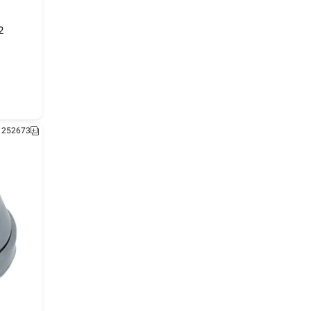
4 M25
2
1252749
1252673
M12