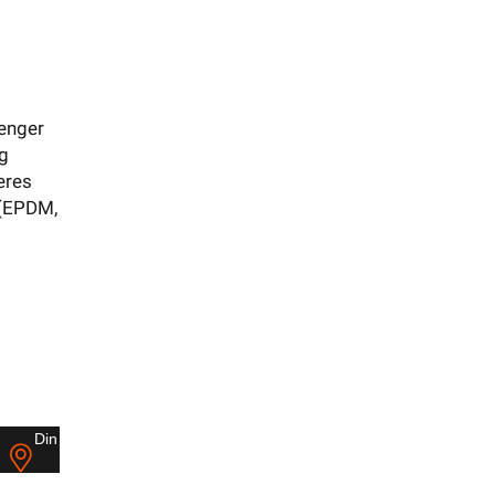
Finn butikk
Finn elektriker
Logg inn
Handlekurv
jenger
og
eres
i(EPDM,
tett
el
Din butikk
Kontakt
oss