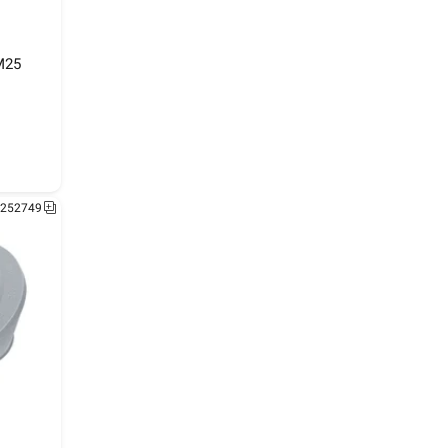
alslange
M25
1252752
252749