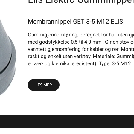
Membrannippel GET 3-5 M12 ELIS
Gummigjennomføring, beregnet for hull uten g
Rør
Gumminippel
med godstykkelse 0,5 til 4,0 mm . Gir en støv 
vanntett gjennomføring for kabler og rør. Mont
raskt og enkelt uten verktøy. Materiale: Gumm
er vær- og kjemikalieresistent). Type: 3-5 M12.
r med godstykkelse fra 0,5 til 4,0mm. Dette gir en vann- og støv
portøren får du et stort utvalg av gumminippel
LES MER
Elis Elektro Gumminipp