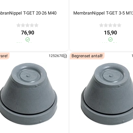
mbranNippel T-GET 5-7 M16
MembranNippel T-GET 10-1
ranNippel T-GET 20-26 M40
MembranNippel T-GET 3-5 M1
28,90
29,90
76,90
15,90
>1 000+ på lager
>1 000+ på lager
750+ på lager
>1 000+ på lager
1252754
are!
Begrenset antall!
1252670
mbranNippel T-GET 20-26 M40
MembranNippel T-GET 3-5 