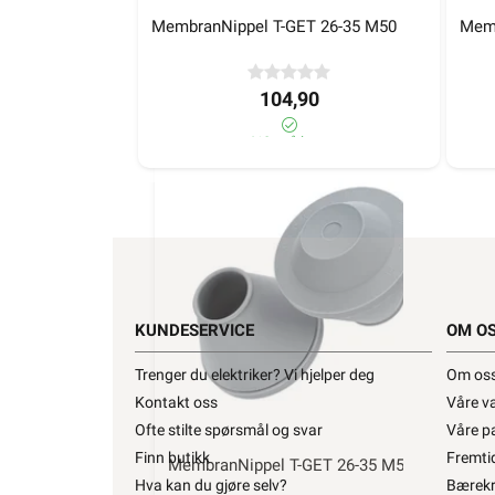
MembranNippel T-GET 26-35 M50
Memb
31,90
104,90
970+ på lager
410+ på lager
Kup
1252755
KUNDESERVICE
OM O
Trenger du elektriker? Vi hjelper deg
Om os
Kontakt oss
Våre v
Ofte stilte spørsmål og svar
Våre p
Finn butikk
Fremti
MembranNippel T-GET 26-35 M50
Me
Hva kan du gjøre selv?
Bærekr