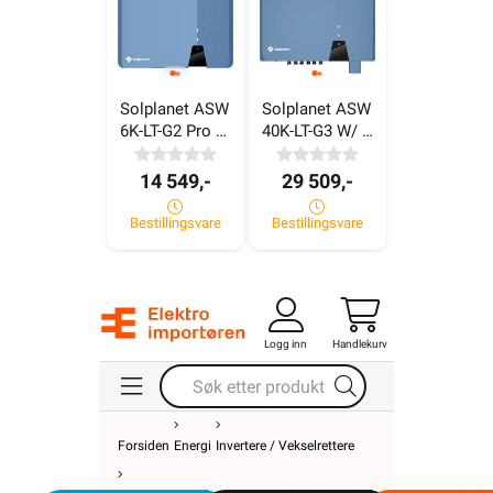
Solplanet ASW 
Solplanet ASW 
6K-LT-G2 Pro 
40K-LT-G3 W/ 
w/ AFCI- 400V
AFCI- 400V
14 549,-
29 509,-
Bestillingsvare
Bestillingsvare
Logg inn
Handlekurv
Forsiden
Energi
Invertere / Vekselrettere
On-Grid