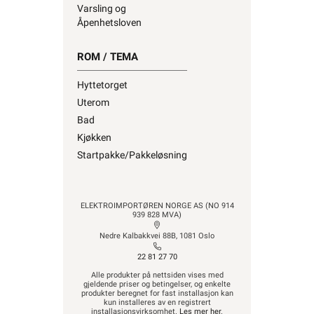
ROM / TEMA
Hyttetorget
Uterom
Bad
Kjøkken
Startpakke/Pakkeløsning
ELEKTROIMPORTØREN NORGE AS (NO 914
939 828 MVA)
Nedre Kalbakkvei 88B, 1081 Oslo
22 81 27 70
Alle produkter på nettsiden vises med
gjeldende priser og betingelser, og enkelte
produkter beregnet for fast installasjon kan
kun installeres av en registrert
installasjonsvirksomhet.
Les mer her
.
Alt som går på strøm eller batterier (EE-
avfall) skal leveres til retur når det ikke kan
brukes lenger. Du kan returnere dette gratis i
en av våre varehus og/eller andre butikker