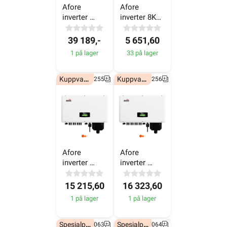
25KW - 230V
- 400V
39 189,-
5 651,60
1 på lager
33 på lager
Kuppvare!
Kuppvare!
6607255
6607256
Afore 
Afore 
inverter 
inverter 
50KW - 400V
60KW - 400V
15 215,60
16 323,60
1 på lager
1 på lager
Spesialpris!
Spesialpris!
7050063
7050064