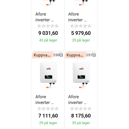
inverter 
inverter 
25KW - 400V
10KW - 400V
9 031,60
5 979,60
43 på lager
29 på lager
Kuppvare!
Kuppvare!
6607250
6607251
Afore 
Afore 
inverter 
inverter 
15KW - 400V
20KW - 400V
7 111,60
8 175,60
29 på lager
35 på lager
Kuppvare!
Kuppvare!
6607253
6607254