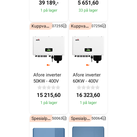
Kuppvare!
Kuppvare!
6607255
6607256
Afore inverter 
Afore inverter 
50KW - 400V
60KW - 400V
15 215,60
16 323,60
1 på lager
1 på lager
Spesialpris!
Spesialpris!
7050063
7050064