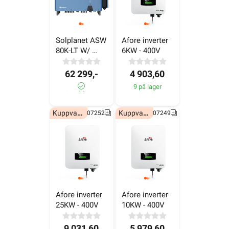
Solplanet ASW 
Afore inverter 
80K-LT W/ 
6KW - 400V
AFCI 3P- 400V
62 299,-
4 903,60
9 på lager
1± på lager
Kuppvare!
Kuppvare!
6607252
6607249
Afore inverter 
Afore inverter 
25KW - 400V
10KW - 400V
9 031,60
5 979,60
43 på lager
29 på lager