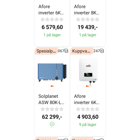
- 230V
- 230V
6 579,60
19 439,-
1 på lager
1 på lager
Spesialpris!
Kuppvare!
7050067
6607247
Solplanet 
Afore 
ASW 80K-LT 
inverter 6KW 
W/ AFCI 3P- 
- 400V
400V
62 299,-
4 903,60
9 på lager
1± på lager
Kuppvare!
Kuppvare!
6607252
6607249