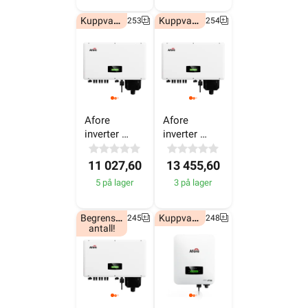
Afore 
Afore 
inverter 
inverter 
30KW - 400V
40KW - 400V
11 027,60
13 455,60
5 på lager
3 på lager
Begrenset
Kuppvare!
6607245
6607248
antall!
Afore 
Afore 
inverter 
inverter 8KW 