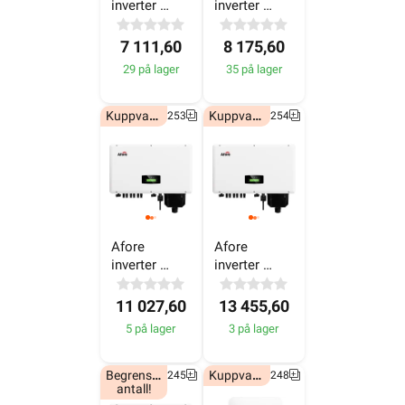
29 på lager
35 på lager
Kuppvare!
Kuppvare!
6607253
6607254
Afore 
Afore 
inverter 
inverter 
30KW - 400V
40KW - 400V
11 027,60
13 455,60
5 på lager
3 på lager
Begrenset
Kuppvare!
6607245
6607248
antall!