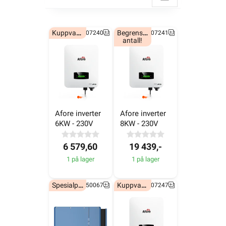
Kuppvare!
Begrenset
6607240
6607241
antall!
Afore inverter 
Afore inverter 
6KW - 230V
8KW - 230V
6 579,60
19 439,-
1 på lager
1 på lager
Spesialpris!
Kuppvare!
7050067
6607247