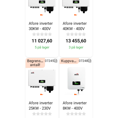
Afore inverter 
Afore inverter 
30KW - 400V
40KW - 400V
11 027,60
13 455,60
5 på lager
3 på lager
Begrenset
Kuppvare!
6607245
6607248
antall!
Afore inverter 
Afore inverter 
25KW - 230V
8KW - 400V
39 189,-
5 651,60
1 på lager
33 på lager