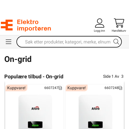
Logg inn
Handlekurv
Forsiden
Energi
Invertere / Vekselrettere
On-Grid
On-grid
Populære tilbud - On-grid
Side
1
Av
3
Kuppvare!
Kuppvare!
6607247
6607248