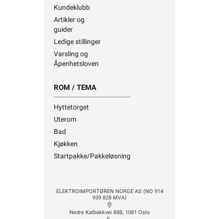
guider
Ledige stillinger
Varsling og
Åpenhetsloven
ROM / TEMA
Hyttetorget
Uterom
Bad
Kjøkken
Startpakke/Pakkeløsning
ELEKTROIMPORTØREN NORGE AS (NO 914
939 828 MVA)
Nedre Kalbakkvei 88B, 1081 Oslo
22 81 27 70
Alle produkter på nettsiden vises med