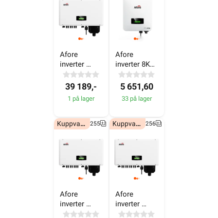
Afore 
Afore 
inverter 
inverter 8KW 
25KW - 230V
- 400V
39 189,-
5 651,60
1 på lager
33 på lager
Kuppvare!
Kuppvare!
6607255
6607256
Afore 
Afore 
inverter 
inverter 
50KW - 400V
60KW - 400V
15 215,60
16 323,60
1 på lager
1 på lager