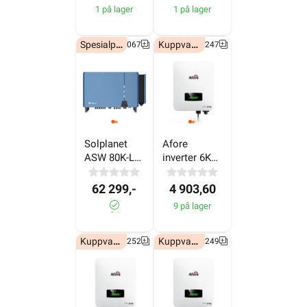
Spesialpris!
Kuppvare!
7050067
6607247
Solplanet 
Afore 
ASW 80K-LT 
inverter 6KW 
W/ AFCI 3P- 
- 400V
400V
62 299,-
4 903,60
9 på lager
1± på lager
Kuppvare!
Kuppvare!
6607252
6607249
Afore 
Afore 