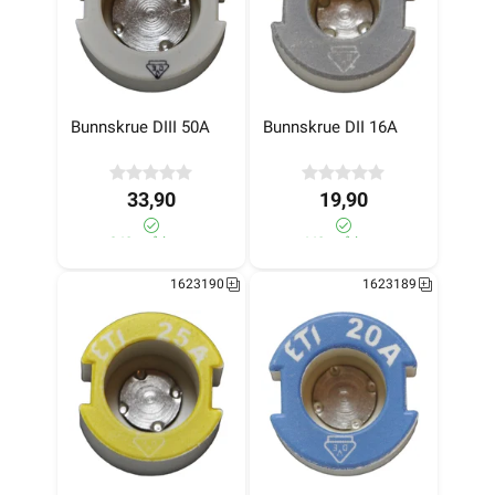
Bunnskrue DIII 50A
Bunnskrue DII 16A
33,90
19,90
340+ på lager
440+ på lager
1623190
1623189