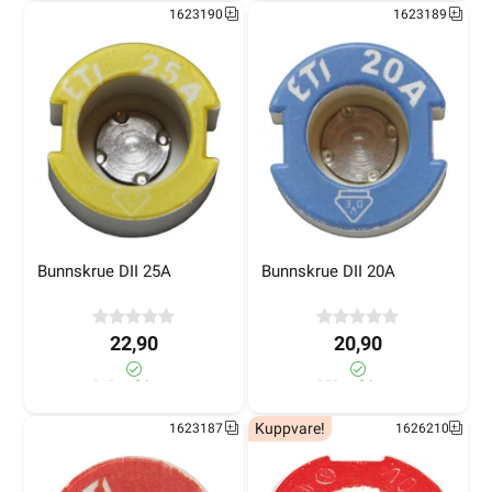
1623190
1623189
Bunnskrue DII 25A
Bunnskrue DII 20A
22,90
20,90
310+ på lager
250+ på lager
Kuppvare!
1623187
1626210