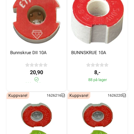
Bunnskrue DII 10A
BUNNSKRUE 10A
20,90
8,-
88 på lager
280+ på lager
Kuppvare!
Kuppvare!
1626216
1626220