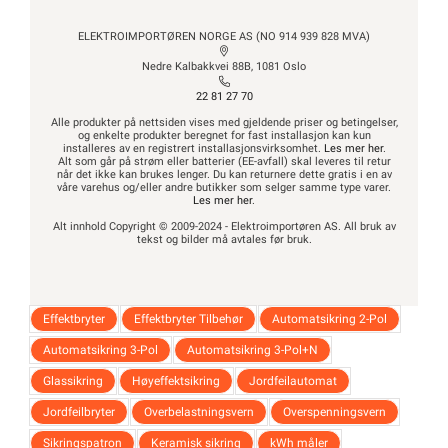
ELEKTROIMPORTØREN NORGE AS (NO 914 939 828 MVA)
Nedre Kalbakkvei 88B, 1081 Oslo
22 81 27 70
Alle produkter på nettsiden vises med gjeldende priser og betingelser,
og enkelte produkter beregnet for fast installasjon kan kun
installeres av en registrert installasjonsvirksomhet.
Les mer her
.
Alt som går på strøm eller batterier (EE-avfall) skal leveres til retur
når det ikke kan brukes lenger. Du kan returnere dette gratis i en av
våre varehus og/eller andre butikker som selger samme type varer.
Les mer her
.
Alt innhold Copyright © 2009-2024 - Elektroimportøren AS. All bruk av
tekst og bilder må avtales før bruk.
Effektbryter
Effektbryter Tilbehør
Automatsikring 2-Pol
Automatsikring 3-Pol
Automatsikring 3-Pol+N
Glassikring
Høyeffektsikring
Jordfeilautomat
Jordfeilbryter
Overbelastningsvern
Overspenningsvern
Sikringspatron
Keramisk sikring
kWh måler