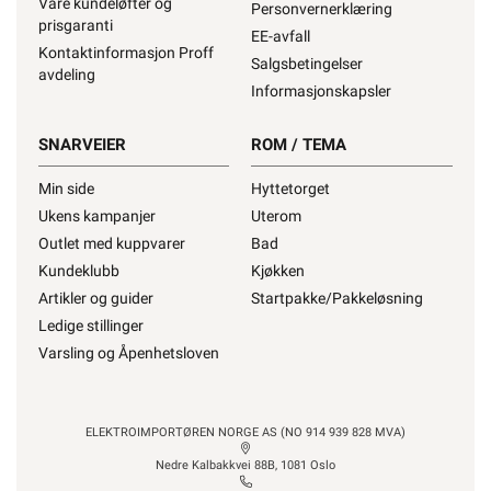
Våre kundeløfter og
Personvernerklæring
prisgaranti
EE-avfall
Kontaktinformasjon Proff
Salgsbetingelser
avdeling
Informasjonskapsler
SNARVEIER
ROM / TEMA
Min side
Hyttetorget
Ukens kampanjer
Uterom
Outlet med kuppvarer
Bad
Kundeklubb
Kjøkken
Artikler og guider
Startpakke/Pakkeløsning
Ledige stillinger
Varsling og Åpenhetsloven
ELEKTROIMPORTØREN NORGE AS (NO 914 939 828 MVA)
Nedre Kalbakkvei 88B, 1081 Oslo