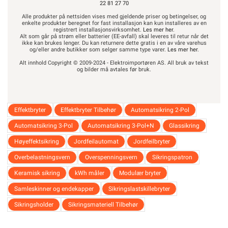
22 81 27 70
Alle produkter på nettsiden vises med gjeldende priser og betingelser, og
enkelte produkter beregnet for fast installasjon kan kun installeres av en
registrert installasjonsvirksomhet.
Les mer her
.
Alt som går på strøm eller batterier (EE-avfall) skal leveres til retur når det
ikke kan brukes lenger. Du kan returnere dette gratis i en av våre varehus
og/eller andre butikker som selger samme type varer.
Les mer her
.
Alt innhold Copyright © 2009-2024 - Elektroimportøren AS. All bruk av tekst
og bilder må avtales før bruk.
Effektbryter
Effektbryter Tilbehør
Automatsikring 2-Pol
Automatsikring 3-Pol
Automatsikring 3-Pol+N
Glassikring
Høyeffektsikring
Jordfeilautomat
Jordfeilbryter
Overbelastningsvern
Overspenningsvern
Sikringspatron
Keramisk sikring
kWh måler
Modulær bryter
Samleskinner og endekapper
Sikringslastskillebryter
Sikringsholder
Sikringsmateriell Tilbehør