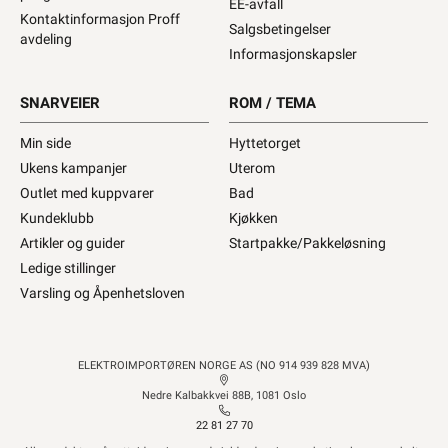
EE-avfall
Kontaktinformasjon Proff
Salgsbetingelser
avdeling
Informasjonskapsler
SNARVEIER
ROM / TEMA
Min side
Hyttetorget
Ukens kampanjer
Uterom
Outlet med kuppvarer
Bad
Kundeklubb
Kjøkken
Artikler og guider
Startpakke/Pakkeløsning
Ledige stillinger
Varsling og Åpenhetsloven
ELEKTROIMPORTØREN NORGE AS (NO 914 939 828 MVA)
Nedre Kalbakkvei 88B, 1081 Oslo
22 81 27 70