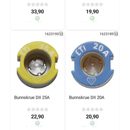
33,90
19,90
340+ på lager
440+ på lager
1623190
1623189
Bunnskrue DII 25A
Bunnskrue DII 20A
22,90
20,90
310+ på lager
250+ på lager