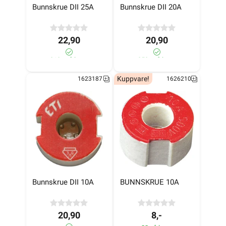
Bunnskrue DII 25A
Bunnskrue DII 20A
22,90
20,90
310+ på lager
250+ på lager
Kuppvare!
1623187
1626210
Bunnskrue DII 10A
BUNNSKRUE 10A
20,90
8,-