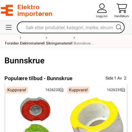
Logg inn
Handlekurv
Forsiden
Elektromateriell
Sikringsmateriell
Bunnskrue
Bunnskrue
Populære tilbud - Bunnskrue
Side
1
Av
2
Kuppvare!
Kuppvare!
1626220
1626235