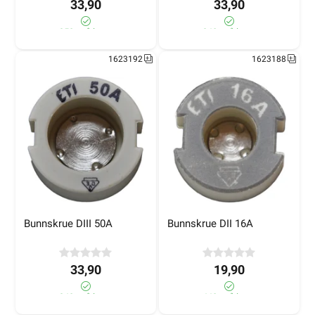
33,90
33,90
350+ på lager
340+ på lager
1623192
1623188
Bunnskrue DIII 50A
Bunnskrue DII 16A
33,90
19,90
340+ på lager
440+ på lager