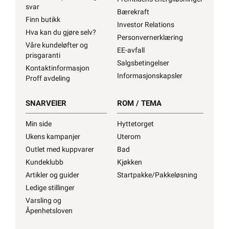
svar
Bærekraft
Finn butikk
Investor Relations
Hva kan du gjøre selv?
Personvernerklæring
Våre kundeløfter og
EE-avfall
prisgaranti
Salgsbetingelser
Kontaktinformasjon
Informasjonskapsler
Proff avdeling
SNARVEIER
ROM / TEMA
Min side
Hyttetorget
Ukens kampanjer
Uterom
Outlet med kuppvarer
Bad
Kundeklubb
Kjøkken
Artikler og guider
Startpakke/Pakkeløsning
Ledige stillinger
Varsling og
Åpenhetsloven