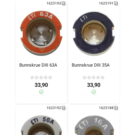
1623193
1623191
Bunnskrue DIII 63A
Bunnskrue DIII 35A
33,90
33,90
350+ på lager
340+ på lager
1623192
1623188