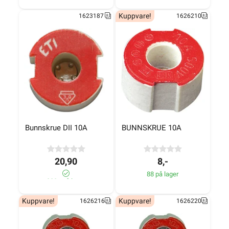
Kuppvare!
1623187
1626210
Bunnskrue DII 10A
BUNNSKRUE 10A
20,90
8,-
88 på lager
280+ på lager
Kuppvare!
Kuppvare!
1626216
1626220