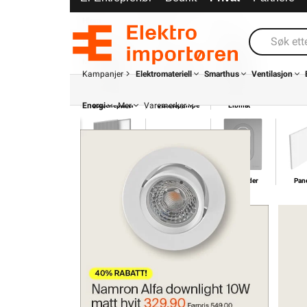
Hjem &
Kabel &
Verktøy
Energi
Fritid
Ledning
Mer
Varemerker
Kampanjer
Elektromateriell
Smarthus
Ventilasjon
Energi
Mer
Varemerker
Solcellepanel
Varmepumpe
Elbillader
Pan
Solcellepanel
Varmepumpe
Elbillader
Pan