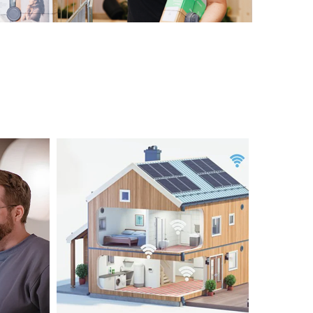
m!
Få inntil 10 000,- i støtte