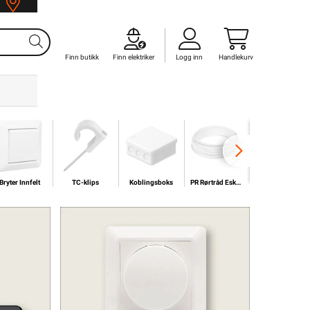
oss
Finn butikk
Finn elektriker
Logg inn
Handlekurv
Bryter Innfelt
TC-klips
Koblingsboks
PR Rørtråd Eske/Bunt 300/500V
Downlights LED
Bryter Innfelt
TC-klips
Koblingsboks
PR Rørtråd Eske/Bunt 300/500V
Downlights LED