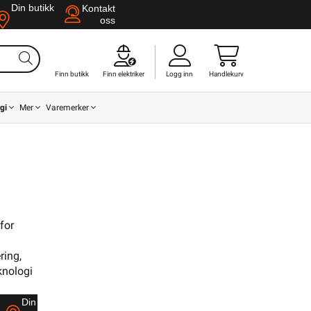
Din butikk
Kontakt
oss
Finn butikk
Finn elektriker
Logg inn
Handlekurv
gi
Mer
Varemerker
for
Din butikk
Kontakt
oss
ring,
knologi
Finn butikk
Finn elektriker
Logg inn
Handlekurv
Din butikk
Kontakt