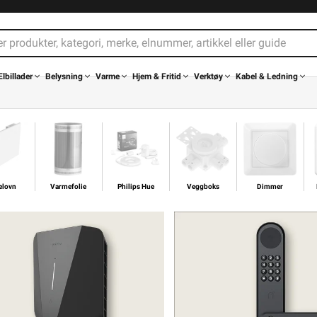
Elbillader
Belysning
Varme
Hjem & Fritid
Verktøy
Kabel & Ledning
elovn
Varmefolie
Philips Hue
Veggboks
Dimmer
elovn
Varmefolie
Philips Hue
Veggboks
Dimmer