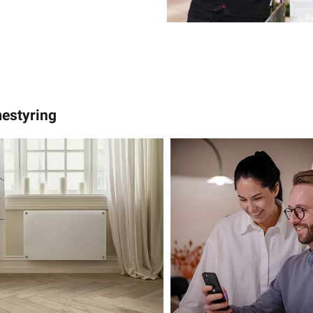
estyring
estyring
lovn med WiFi
Slik sparer de mye strø