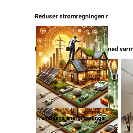
Reduser strømregningen med varm
Reduser strømregningen med varm
Fremtidens energiløsninger
Pane