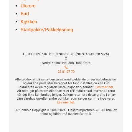
Uterom
Bad
Kjøkken
Startpakke/Pakkeløsning
ELEKTROIMPORTØREN NORGE AS (NO 914 939 828 MVA)
Nedre Kalbakkvei 88B, 1081 Oslo
22 81 27 70
Alle produkter på nettsiden vises med gjeldende priser og betingelser,
og enkelte produkter beregnet for fast installasjon kan kun
installeres av en registrert installasjonsvirksomhet.
Les mer her
.
Alt som går på strøm eller batterier (EE-avfall) skal leveres til retur
når det ikke kan brukes lenger. Du kan returnere dette gratis i en av
våre varehus og/eller andre butikker som selger samme type varer.
Les mer her
.
Alt innhold Copyright © 2009-2024 - Elektroimportøren AS. All bruk av
tekst og bilder må avtales før bruk.