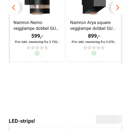
Namron Nemo 
Namron Arya square 
N
vegglampe dobbel GU10 
vegglampe dobbel GU10 
v
sort
sort
599,-
899,-
Pris inkl. montering fra 3 720,-
Pris inkl. montering fra 3 670,-
>1 000+ på lager
>1 000+ på lager
Side
1
Av
13
LED-strips!