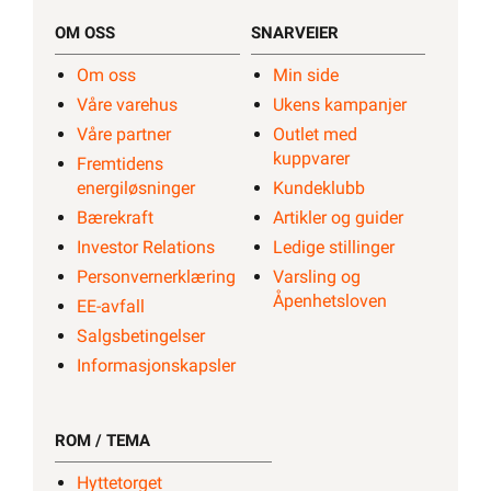
OM OSS
SNARVEIER
Om oss
Min side
Våre varehus
Ukens kampanjer
Våre partner
Outlet med
kuppvarer
Fremtidens
energiløsninger
Kundeklubb
Bærekraft
Artikler og guider
Investor Relations
Ledige stillinger
Personvernerklæring
Varsling og
Åpenhetsloven
EE-avfall
Salgsbetingelser
Informasjonskapsler
ROM / TEMA
Hyttetorget