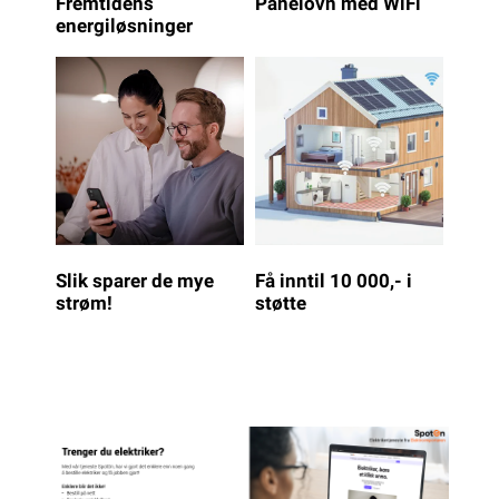
Fremtidens
Panelovn med WiFi
energiløsninger
Slik sparer de mye
Få inntil 10 000,- i
strøm!
støtte