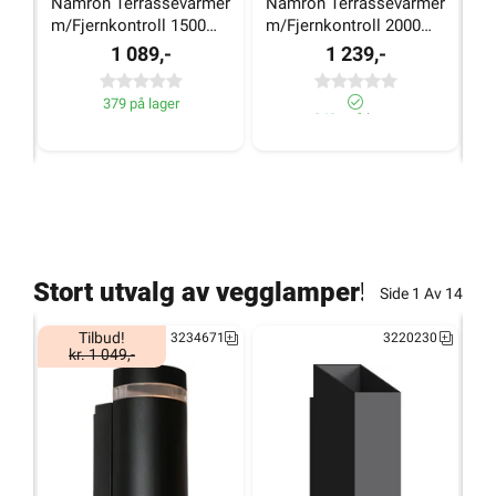
Namron Terrassevarmer 
Namron Terrassevarmer 
N
m/Fjernkontroll 1500W 
m/Fjernkontroll 2000W 
Te
Sort
Sort
1
1 089,-
1 239,-
379 på lager
340+ på lager
Stort utvalg av vegglamper!
Side
1
Av
14
Tilbud!
3234671
3220230
kr. 1 049,-