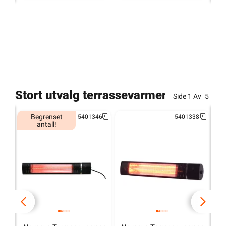
Stort utvalg terrassevarmere
Side
1
Av
5
Begrenset
5401346
5401338
antall!