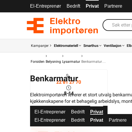
El-Entreprenør
Bedrift
Privat
Partnere
Kampanjer
Elektromateriell
Smarthus
Ventilasjon
Elb
Forsiden
Belysning
Lysarmatur
Benkarmatur
Benkarmatur
22 81 27 70
8-14
Elektroimportøren leverer et stort utvalg benkarm
kjøkkenskapene for et behagelig arbeidslys, monte
ekstra
El-Entreprenør
Bedrift
Privat
Partnere
El-Entreprenør
Bedrift
Privat
Partnere
Kampanjer
Elektromateriell
Smarthus