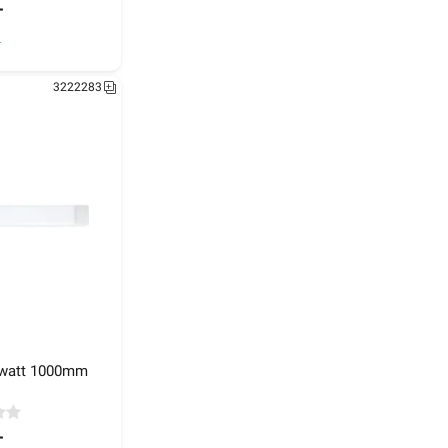
-
lager
3222283
 260mm
 watt 1000mm
-