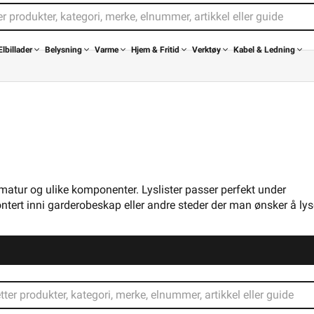
Elbillader
Belysning
Varme
Hjem & Fritid
Verktøy
Kabel & Ledning
rmatur og ulike komponenter. Lyslister passer perfekt under
tert inni garderobeskap eller andre steder der man ønsker å lyse
rmatur og ulike komponenter. Lyslister passer perfekt under
tert inni garderobeskap eller andre steder der man ønsker å lyse