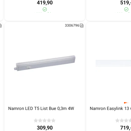
419,90
519,
>1 000+ på lager
1 000+ på 
3306796
mron Easylink skjøtekabel 1 
Namron Easylink 3,5 watt
ter
109,90
269,90
340+ på lager
540+ på lager
Namron LED T5 List Bue 0,3m 4W
Namron Easylink 13
309,90
719,