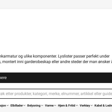
3306797
enkarmatur og ulike komponenter. Lyslister passer perfekt under
 montert inni garderobeskap eller andre steder der man ønsker å 
nere
mron LED T5 List Bue 0,6m 9W
Namron LED T5 List Bue 0
419,90
519,-
asjon
Elbillader
Belysning
Varme
Hjem & Fritid
Verktøy
Kabel & Led
>1 000+ på lager
1 000+ på lager