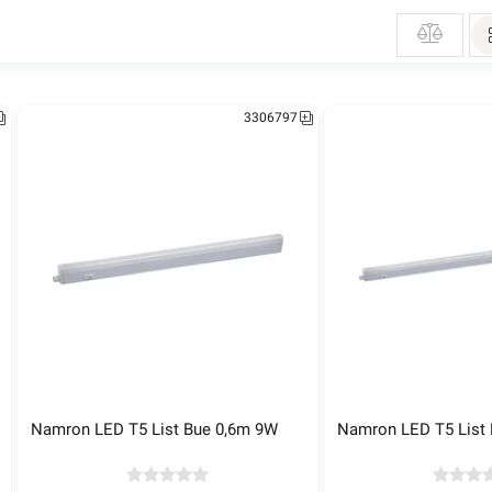
3306797
mron Skjøteledning for Bue List 
Namron Easylink dimmer
5cm
49,90
259,90
800+ på lager
280+ på lager
Namron LED T5 List Bue 0,6m 9W
Namron LED T5 List
3222288