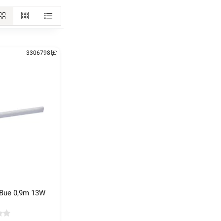
3306798
 Bue 0,9m 13W
3222281