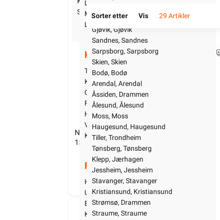
Kjøkken
Lillehammer, Lillehammer
Sandefjord, Sandefjord
Startpakke/Pakkeløsning
Midtun, Bergen
Sorter etter
Vis
29 Artikler
Kristiansand, Kristiansand
Larvik, Larvik
Gjøvik, Gjøvik
Sandnes, Sandnes
Sarpsborg, Sarpsborg
3306799
Kundeservice
Skien, Skien
Trenger du elektriker? Vi hjelper deg
Bodø, Bodø
Kontakt oss
Arendal, Arendal
Ofte stilte spørsmål og svar
Åssiden, Drammen
Finn butikk
Ålesund, Ålesund
Hva kan du gjøre selv?
Moss, Moss
Våre kundeløfter og prisgaranti
Haugesund, Haugesund
Namron Skjøteledning for Bue List 
Na
Kontaktinformasjon Proff avdeling
Tiller, Trondheim
150cm
1
Tønsberg, Tønsberg
Klepp, Jærhagen
109,90
Rom / Tema
Jessheim, Jessheim
Stavanger, Stavanger
Hyttetorget
570+ på lager
Kristiansund, Kristiansund
Namron LED T5 List Bue 1,2m 18W
Uterom
Strømsø, Drammen
Bad
3222285
Straume, Straume
Kjøkken