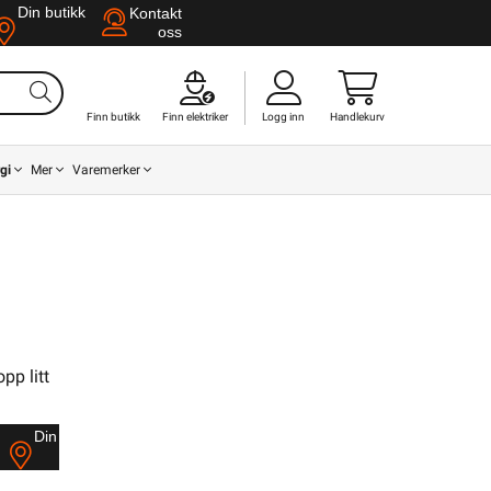
Din butikk
Kontakt
oss
Finn butikk
Finn elektriker
Logg inn
Handlekurv
gi
Mer
Varemerker
pp litt
Din butikk
Kontakt
oss
Din butikk
Kontakt
oss