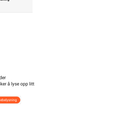
3222282
der
 500mm
er å lyse opp litt
ebelysning
3222286