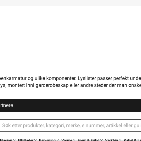
3306796
 benkarmatur og ulike komponenter. Lyslister passer perfekt unde
ys, montert inni garderobeskap eller andre steder der man ønsker
mron LED T5 List Bue 0,3m 4W
Namron Easylink 13 watt 
rtnere
309,90
719,-
430+ på lager
580+ på lager
tilasjon
Elbillader
Belysning
Varme
Hjem & Fritid
Verktøy
Kabel & L