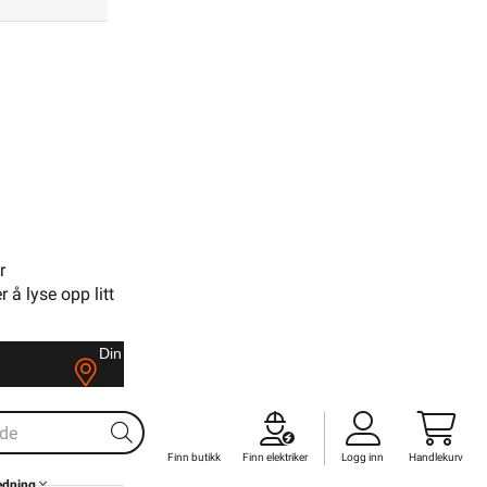
3222283
r
 å lyse opp litt
1000mm
Din butikk
Kontakt
oss
Finn butikk
Finn elektriker
Logg inn
Handlekurv
edning