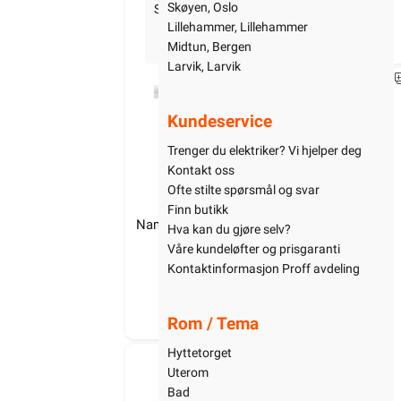
619,-
Skøyen, Oslo
Startpakke/Pakkeløsning
Lillehammer, Lillehammer
940+ på lager
Midtun, Bergen
Larvik, Larvik
3306790
Kundeservice
Trenger du elektriker? Vi hjelper deg
Kontakt oss
Ofte stilte spørsmål og svar
Finn butikk
Namron Easylink tilkobling 1 meter
Na
Hva kan du gjøre selv?
me
Våre kundeløfter og prisgaranti
Kontaktinformasjon Proff avdeling
99,90
320+ på lager
Rom / Tema
Namron LED Benkbelysning 15W 2 
Uttak
Hyttetorget
3222284
Uterom
699,-
Bad