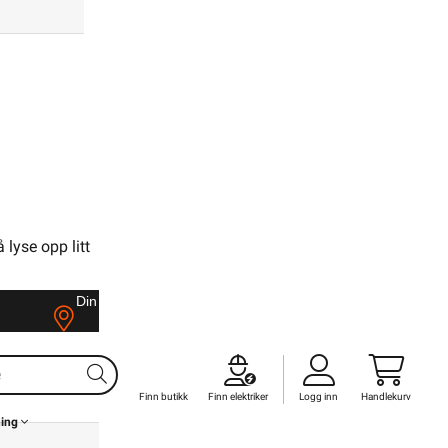
3306798
lyse opp litt
Din butikk
Kontakt
oss
,9m 13W
Finn butikk
Finn elektriker
Logg inn
Handlekurv
ning