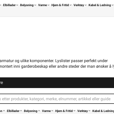
Hjem &
Kabel &
elysning
Varme
Verktøy
Energi
Mer
Varemerker
Elbillader
Belysning
Varme
Hjem & Fritid
Verktøy
Kabel & Ledning
Fritid
Ledning
karmatur og ulike komponenter. Lyslister passer perfekt under
ontert inni garderobeskap eller andre steder der man ønsker å ly
karmatur og ulike komponenter. Lyslister passer perfekt under
ontert inni garderobeskap eller andre steder der man ønsker å ly
Lysarmatur
Spotlight
LED-strip
Arbeidslampe
Trappebelysn
re
alogenstav
Lysrør
Tenner for lysrør
on
Elbillader
Belysning
Varme
Hjem & Fritid
Verktøy
Kabel & Lednin