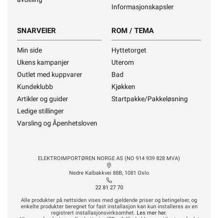
Informasjonskapsler
SNARVEIER
ROM / TEMA
Min side
Hyttetorget
Ukens kampanjer
Uterom
Outlet med kuppvarer
Bad
Kundeklubb
Kjøkken
Artikler og guider
Startpakke/Pakkeløsning
Ledige stillinger
Varsling og Åpenhetsloven
ELEKTROIMPORTØREN NORGE AS (NO 914 939 828 MVA)
Nedre Kalbakkvei 88B, 1081 Oslo
22 81 27 70
Alle produkter på nettsiden vises med gjeldende priser og betingelser, og
enkelte produkter beregnet for fast installasjon kan kun installeres av en
registrert installasjonsvirksomhet.
Les mer her
.