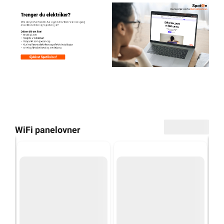
Side
1
Av
7
WiFi panelovner
Tilbud!
Tilbud!
5419641
5419635
kr. 1 699,-
kr. 1 499,-