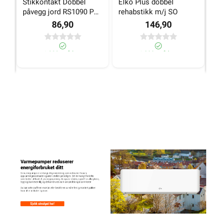
Stikkontakt Dobbel 
Elko Plus dobbel 
N
påvegg jord RS1090 PT 
rehabstikk m/j SO
st
Sort Elko
jo
86,90
146,90
>1 000+ på lager
>1 000+ på lager