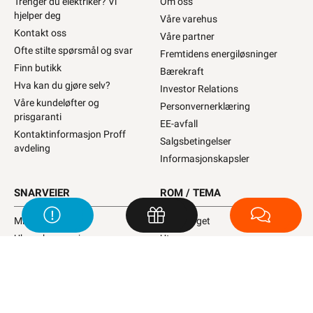
Trenger du elektriker? Vi
Om oss
hjelper deg
Våre varehus
Kontakt oss
Våre partner
Ofte stilte spørsmål og svar
Fremtidens energiløsninger
Finn butikk
Bærekraft
Hva kan du gjøre selv?
Investor Relations
Våre kundeløfter og
Personvernerklæring
prisgaranti
EE-avfall
Kontaktinformasjon Proff
Salgsbetingelser
avdeling
Informasjonskapsler
SNARVEIER
ROM / TEMA
Min side
Hyttetorget
Ukens kampanjer
Uterom
Outlet med kuppvarer
Bad
Kundeklubb
Kjøkken
Artikler og guider
Startpakke/Pakkeløsning
Ledige stillinger