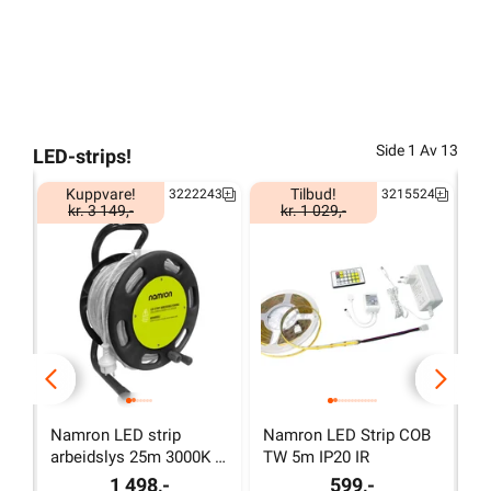
Side
1
Av
13
LED-strips!
Kuppvare!
Tilbud!
3222243
3215524
kr. 3 149,-
kr. 1 029,-
Namron LED strip 
Namron LED Strip COB 
N
arbeidslys 25m 3000K 
TW 5m IP20 IR
5
IP44 230V
1 498,-
599,-