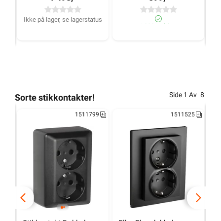
Ikke på lager, se lagerstatus
>1 000+ på lager
Side
1
Av
8
Sorte stikkontakter!
1511799
1511525