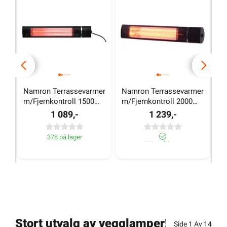
Namron Terrassevarmer 
Namron Terrassevarmer 
N
m/Fjernkontroll 1500W 
m/Fjernkontroll 2000W 
Te
Sort
Sort
1
1 089,-
1 239,-
378 på lager
330+ på lager
Stort utvalg av vegglamper!
Side
1
Av
14