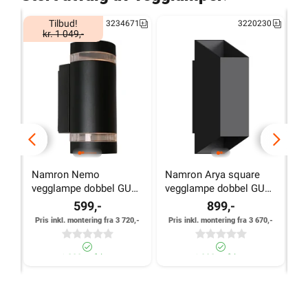
Tilbud!
3234671
3220230
kr. 1 049,-
Namron Nemo 
Namron Arya square 
N
vegglampe dobbel GU10 
vegglampe dobbel GU10 
v
sort
sort
599,-
899,-
Pris inkl. montering fra 3 720,-
Pris inkl. montering fra 3 670,-
>1 000+ på lager
>1 000+ på lager