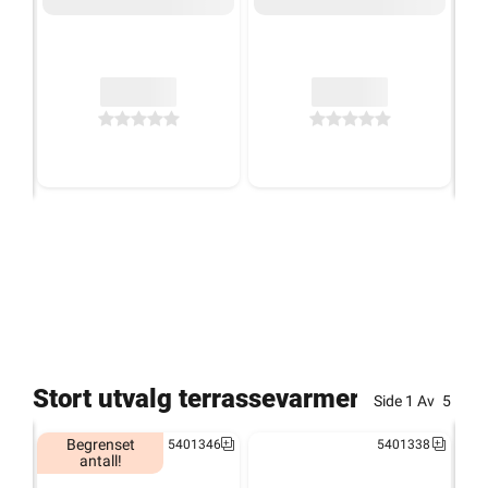
Stort utvalg terrassevarmere
Side
1
Av
5
Begrenset
5401346
5401338
antall!