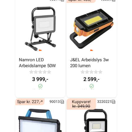
Namron LED 
J&EL Arbeidslys 3w 
Arbeidslampe 50W
200 lumen
3 999,-
2 599,-
47 på lager
289 på lager
Spar kr. 227,-*
Kuppvare!
90013
3220221
kr. 349,90