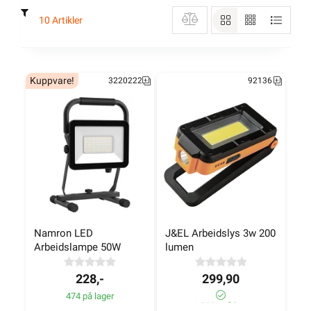
10 Artikler
Kuppvare!
3220222
92136
Namron LED 
J&EL Arbeidslys 3w 200 
Arbeidslampe 50W
lumen
228,-
299,90
474 på lager
>1 000+ på lager