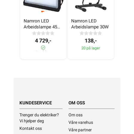
Namron LED 
Namron LED 
Arbeidslampe 45W 
Arbeidslampe 30W
4 pk
4 729,-
138,-
20 på lager
156 på lager
KUNDESERVICE
OM OSS
Trenger du elektriker?
Om oss
Vi hjelper deg
Våre varehus
Kontakt oss
Våre partner