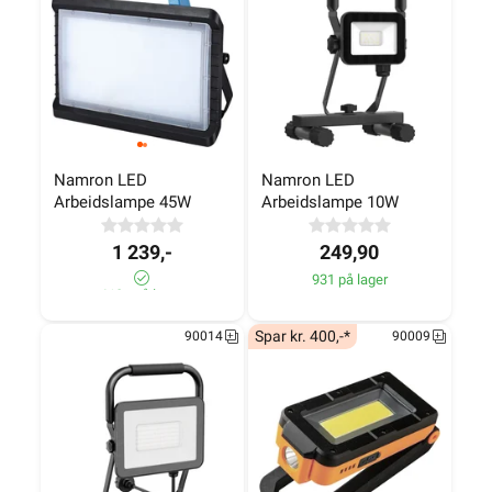
Namron LED 
Namron LED 
Arbeidslampe 45W
Arbeidslampe 10W
1 239,-
249,90
931 på lager
610+ på lager
Spar kr. 400,-*
90014
90009