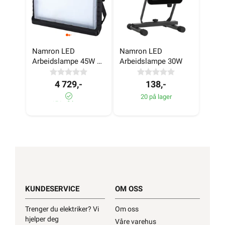
Namron LED 
Namron LED 
Arbeidslampe 45W 4 
Arbeidslampe 30W
pk
4 729,-
138,-
20 på lager
156 på lager
KUNDESERVICE
OM OSS
Trenger du elektriker? Vi
Om oss
hjelper deg
Våre varehus