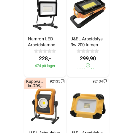
Namron LED 
J&EL Arbeidslys 
Namron LED 
J&EL Arbeidslys 
Namron 
Arbeidslampe 
3w 200 lumen
Arbeidslampe 
20w 1600 lumen
Arbeidsl
50W
50W
30W
228,-
298,-
13
228,-
299,90
474 på lager
474 på lager
153 på lager
20 på
>1 000+ på lager
Kuppvare!
92135
92134
kr. 799,-