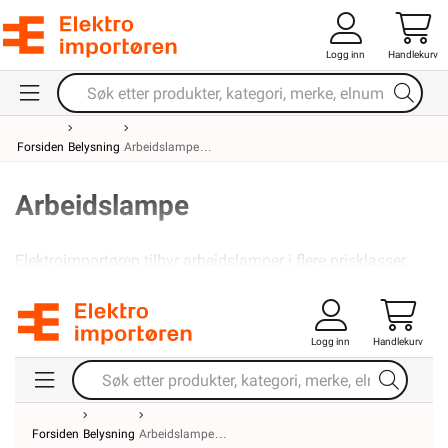
Logg inn
Handlekurv
Forsiden
Belysning
Arbeidslampe
Arbeidslampe
Elektroimportøren tilbyr arbeidslamper i flere prisklasser.
Godt arbeidslys er viktig når du jobber og holder på med
alle prosjektene dine. Hos oss finner du robuste og stødige
arbeidslamper med og uten stativ.
Logg inn
Handlekurv
Populære tilbud - Arbeidslampe
Side
1
Av
1
Kuppvare!
Kuppvare!
kr. 799,-
3220222
92135
Forsiden
Belysning
Arbeidslampe