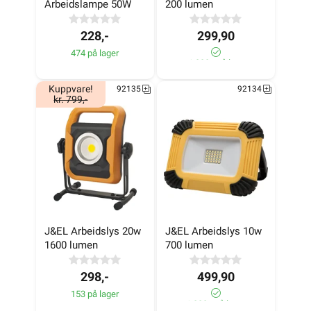
Arbeidslampe 50W
200 lumen
474 på lager
153 på lager
228,-
299,90
474 på lager
>1 000+ på lager
Kuppvare!
92135
92134
kr. 799,-
J&EL Arbeidslys 20w 
J&EL Arbeidslys 10w 
1600 lumen
700 lumen
298,-
499,90
153 på lager
1 000+ på lager