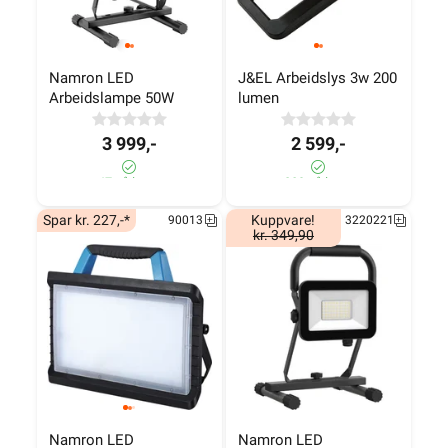
Namron LED 
J&EL Arbeidslys 3w 200 
Arbeidslampe 50W
lumen
3 999,-
2 599,-
47 på lager
289 på lager
Spar kr. 227,-*
Kuppvare!
90013
3220221
kr. 349,90
Namron LED 
Namron LED 