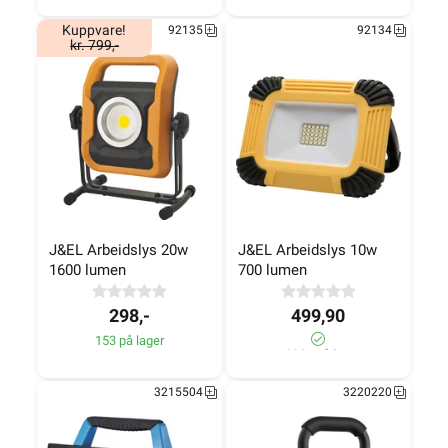
Kuppvare!
92135
92134
kr. 799,-
J&EL Arbeidslys 20w 
J&EL Arbeidslys 10w 
1600 lumen
700 lumen
298,-
499,90
153 på lager
1 000+ på lager
3215504
3220220