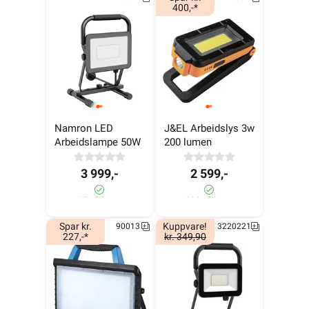
400,-*
Namron LED 
J&EL Arbeidslys 3w 
Arbeidslampe 50W
200 lumen
3 999,-
2 599,-
47 på lager
289 på lager
Spar kr.
Kuppvare!
90013
3220221
227,-*
kr. 349,90