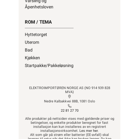
Varsling og
Åpenhetsloven
ROM / TEMA
Hyttetorget
Uterom
Bad
Kjøkken
Startpakke/Pakkeløsning
ELEKTROIMPORTØREN NORGE AS (NO 914 939 828
MVA)
Nedre Kalbakkvei 88B, 1081 Oslo
22 81 27 70
Alle produkter på nettsiden vises med gjeldende priser og
betingelser, og enkelte produkter beregnet for fast
installasjon kan kun installeres av en registrert
installasjonsvirksomhet.
Les mer her
.
Alt som går på strøm eller batterier (EE-avfall) skal
leveres til retur når det ikke kan brukes lenger. Du kan