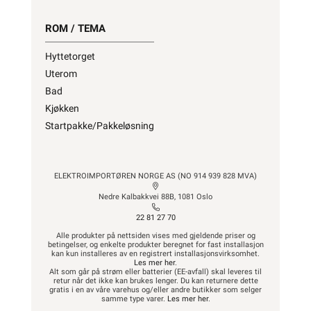
ROM / TEMA
Hyttetorget
Uterom
Bad
Kjøkken
Startpakke/Pakkeløsning
ELEKTROIMPORTØREN NORGE AS (NO 914 939 828 MVA)
Nedre Kalbakkvei 88B, 1081 Oslo
22 81 27 70
Alle produkter på nettsiden vises med gjeldende priser og
betingelser, og enkelte produkter beregnet for fast installasjon
kan kun installeres av en registrert installasjonsvirksomhet.
Les mer her
.
Alt som går på strøm eller batterier (EE-avfall) skal leveres til
retur når det ikke kan brukes lenger. Du kan returnere dette
gratis i en av våre varehus og/eller andre butikker som selger
samme type varer.
Les mer her
.