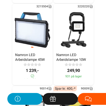
3215504
3220220
Namron LED 
Namron LED 
Arbeidslampe 45W
Arbeidslampe 10W
1 239,-
249,90
931 på lager
610+ på lager
Spar kr. 400,-*
90014
90009