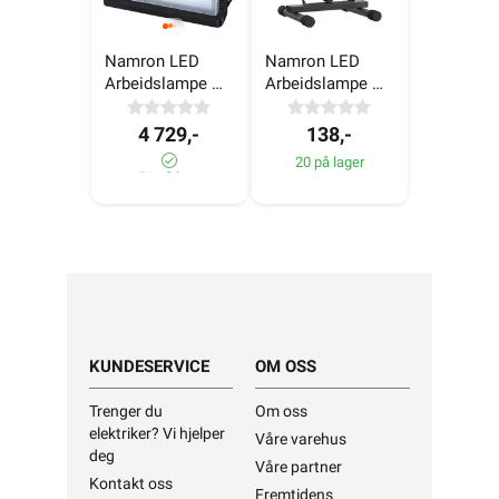
Namron LED 
Namron LED 
Arbeidslampe 
Arbeidslampe 
45W 4 pk
30W
4 729,-
138,-
20 på lager
156 på lager
KUNDESERVICE
OM OSS
Trenger du
Om oss
elektriker? Vi hjelper
Våre varehus
deg
Våre partner
Kontakt oss
Fremtidens