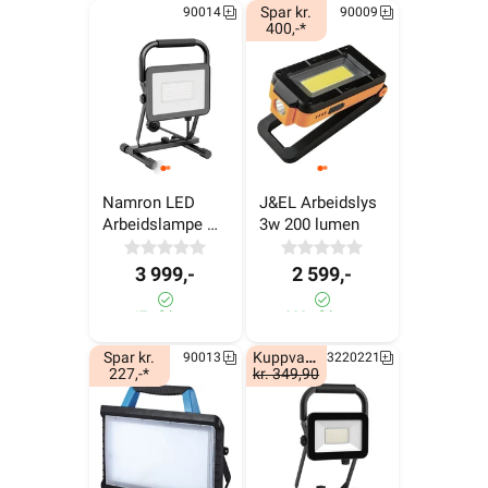
Spar kr.
90014
90009
400,-*
Namron LED 
J&EL Arbeidslys 
Arbeidslampe 
3w 200 lumen
50W
3 999,-
2 599,-
47 på lager
289 på lager
Spar kr.
Kuppvare!
90013
3220221
227,-*
kr. 349,90