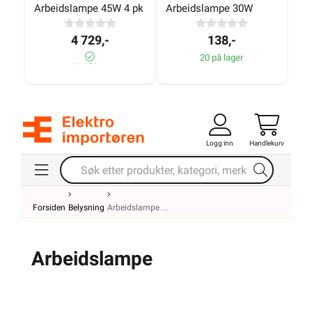
Arbeidslampe 45W 4 pk
Arbeidslampe 30W
4 729,-
138,-
20 på lager
156 på lager
Logg inn
Handlekurv
Forsiden
Belysning
Arbeidslampe
Arbeidslampe
Elektroimportøren tilbyr arbeidslamper i flere