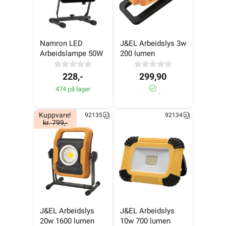
Namron LED 
J&EL Arbeidslys 3w 
Arbeidslampe 50W
200 lumen
228,-
299,90
474 på lager
>1 000+ på lager
Kuppvare!
92135
92134
kr. 799,-
J&EL Arbeidslys 
J&EL Arbeidslys 
20w 1600 lumen
10w 700 lumen