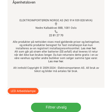
Åpenhetsloven
ELEKTROIMPORTØREN NORGE AS (NO 914 939 828 MVA)
Nedre Kalbakkvei 88B, 1081 Oslo
22 81 27 70
Alle produkter på nettsiden vises med gjeldende priser og betingelser,
og enkelte produkter beregnet for fast installasjon kan kun
installeres av en registrert installasjonsvirksomhet.
Les mer her
.
Alt som går på strøm eller batterier (EE-avfall) skal leveres til retur
når det ikke kan brukes lenger. Du kan returnere dette gratis i en av
våre varehus og/eller andre butikker som selger samme type varer.
Les mer her
.
Alt innhold Copyright © 2009-2024 - Elektroimportøren AS. All bruk av
tekst og bilder må avtales før bruk.
LED Arbeidslampe
Filtrer utvalg