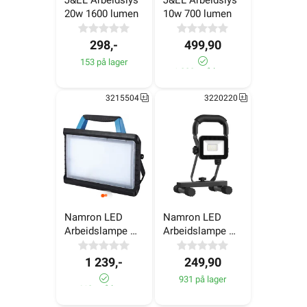
J&EL Arbeidslys 
J&EL Arbeidslys 
20w 1600 lumen
10w 700 lumen
298,-
499,90
153 på lager
1 000+ på lager
3215504
3220220
Namron LED 
Namron LED 
Arbeidslampe 
Arbeidslampe 
45W
10W
1 239,-
249,90
931 på lager
610+ på lager