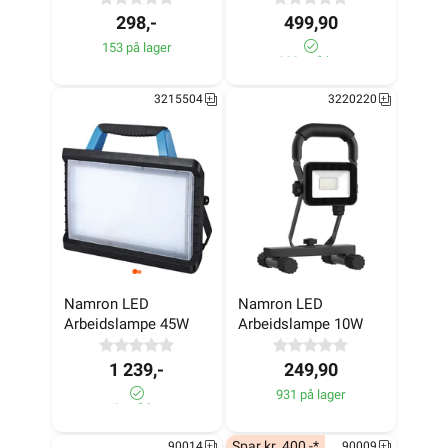
298,-
499,90
153 på lager
1 000+ på lager
3215504
3220220
Namron LED 
Namron LED 
Arbeidslampe 45W
Arbeidslampe 10W
1 239,-
249,90
931 på lager
610+ på lager
Spar kr. 400,-*
90014
90009