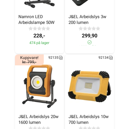
Namron LED 
J&EL Arbeidslys 3w 
Arbeidslampe 50W
200 lumen
228,-
299,90
474 på lager
>1 000+ på lager
Kuppvare!
92135
92134
kr. 799,-
J&EL Arbeidslys 20w 
J&EL Arbeidslys 10w 
1600 lumen
700 lumen