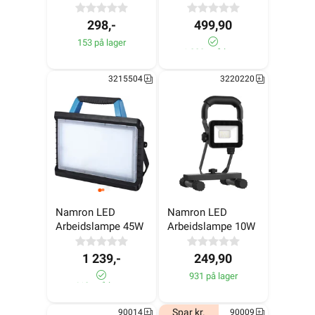
298,-
499,90
153 på lager
1 000+ på lager
3215504
3220220
Namron LED 
Namron LED 
Arbeidslampe 45W
Arbeidslampe 10W
1 239,-
249,90
931 på lager
610+ på lager
Spar kr.
90014
90009