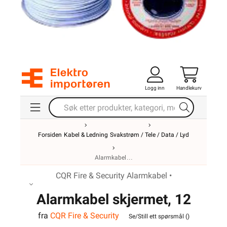
Logg inn
Handlekurv
Forsiden
Kabel & Ledning
Svakstrøm / Tele / Data / Lyd
Alarmkabel
CQR Fire & Security Alarmkabel •
Alarmkabel skjermet, 12
fra
CQR Fire & Security
leder
Se/Still ett spørsmål (
)