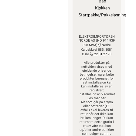
Bad
Kjøkken
Startpakke/Pakkeløsning
ELEKTROIMPORTØREN
NORGE AS (NO 914 939
828 MVA)
Nedre
Kalbakkvei 88B, 1081
Oslo
22 81 27 70
Alle produkter på
nettsiden vises med
gjeldende priser og
betingelser, og enkelte
produkter beregnet for
fast installasjon kan
kun installeres av en
registrert
installasjonsvirksomhet.
Les mer her
.
Alt som går på strøm
eller batterier (EE-
avfall) skal leveres til
retur når det ikke kan
brukes lenger. Du kan
returnere dette gratis i
en av våre varehus
og/eller andre butikker
som selger samme