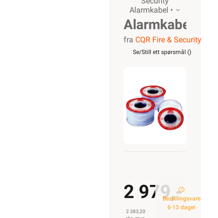
Security
Alarmkabel •
Alarmkabel
fra
CQR Fire & Security
skjermet,
Se/Still ett spørsmål (
)
12 leder
2 979,-
Bestillingsvare
6-13 dager
2 383,20