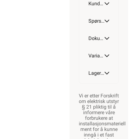
Kundeomtale
skjermet
12 leder
Spørsmål og svar
Dokumentasjon
Varianter av artikkel
Lagerstatus
Vi er etter Forskrift
om elektrisk utstyr
§ 21 pliktig til å
informere våre
forbrukere at
installasjonsmateriell
ment for å kunne
inngå i et fast