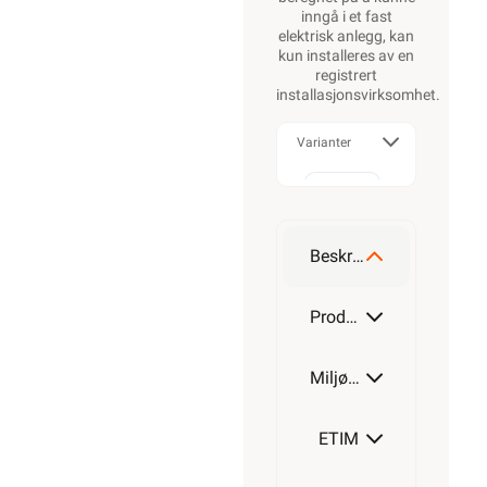
inngå i et fast
elektrisk anlegg, kan
kun installeres av en
registrert
installasjonsvirksomhet
.
Varianter
Alarmkabel
skjermet 4
leder
Beskrivelse
Alarmkabel
skjermet 6
Produktdetaljer
leder
Miljøparametere
Alarmkabel
skjermet 8
leder
ETIM
Alarmkabel