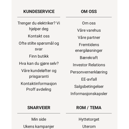
KUNDESERVICE
OM OSS
Trenger du elektriker? Vi
Om oss
hjelper deg
Våre varehus
Kontakt oss
Våre partner
Ofte stilte spørsmål og
Fremtidens
svar
energiløsninger
Finn butikk
Bærekraft
Hva kan du gjøre selv?
Investor Relations
Våre kundeløfter og
Personvernerklæring
prisgaranti
EE-avfall
Kontaktinformasjon
Salgsbetingelser
Proff avdeling
Informasjonskapsler
SNARVEIER
ROM / TEMA
Min side
Hyttetorget
Ukens kampanjer
Uterom