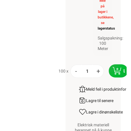
ikke
på
lager i
butikkene,
se
lagerstatus
Salgspakning:
100
Meter
-
+
LE
100 x
Meld feil i produktinfor
Lagre til senere
Lagre i din
ønskeliste
Elektrisk materiell
beregnet på å kunne