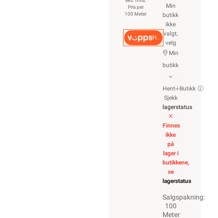
eks. mva.
Min
Pris per
100 Meter
butikk
ikke
valgt,
Hurtigkasse
velg
Min
butikk
Hent-i-Butikk
Sjekk
lagerstatus
Finnes
ikke
på
lager i
butikkene,
se
lagerstatus
Salgspakning:
100
Meter