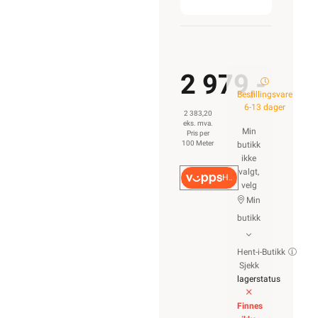
2 979,-
Bestillingsvare
6-13 dager
2 383,20
eks. mva.
Min
Pris per
100 Meter
butikk
ikke
valgt,
Hurtigkasse
velg
Min
butikk
Hent-i-Butikk
Sjekk
lagerstatus
Finnes