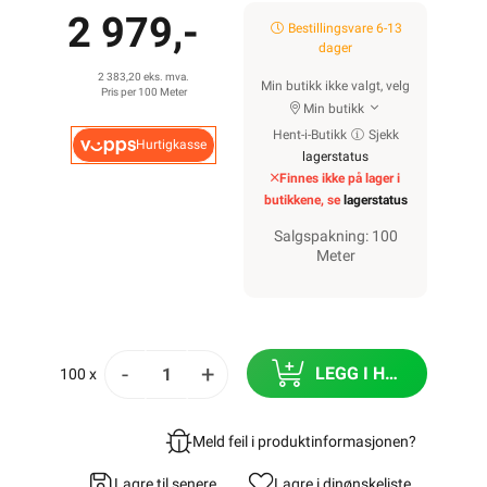
2 979,-
Bestillingsvare 6-13
dager
2 383,20 eks. mva.
Min butikk ikke valgt, velg
Pris per 100 Meter
Min butikk
Hent-i-Butikk
Sjekk
Hurtigkasse
lagerstatus
Finnes ikke på lager i
butikkene, se
lagerstatus
Salgspakning: 100
Meter
-
+
LEGG I HANDLEKURV
100 x
Meld feil i produktinformasjonen?
Lagre til senere
Lagre i din
ønskeliste