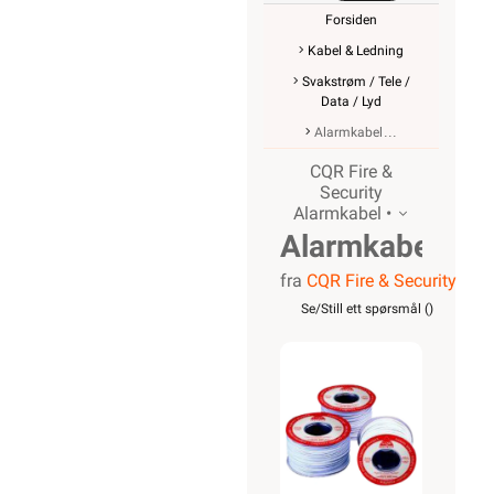
Forsiden
Kabel & Ledning
Svakstrøm / Tele /
Data / Lyd
Alarmkabel
CQR Fire &
Security
Alarmkabel •
Alarmkabel
fra
CQR Fire & Security
skjermet,
Se/Still ett spørsmål (
)
12 leder