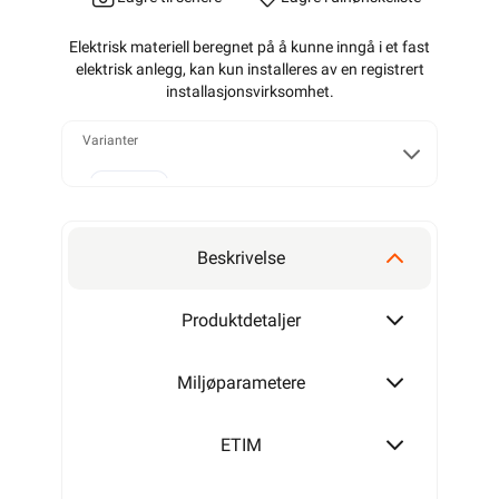
Elektrisk materiell beregnet på å kunne inngå i et fast
elektrisk anlegg, kan kun installeres av en registrert
installasjonsvirksomhet
.
Varianter
Alarmkabel skjermet 4 leder
Beskrivelse
Alarmkabel skjermet 6 leder
Produktdetaljer
Miljøparametere
Alarmkabel skjermet 8 leder
ETIM