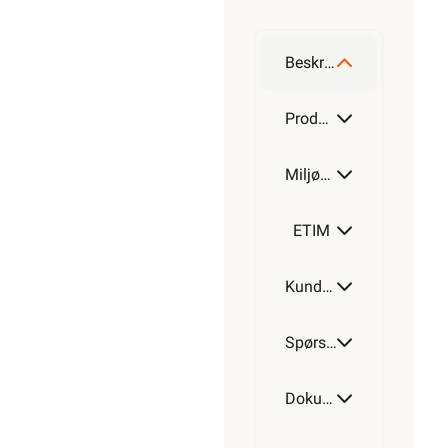
Alarmkabel
skjermet 4
leder
Beskrivelse
Alarmkabel
skjermet 6
Produktdetaljer
leder
Miljøparametere
Alarmkabel
skjermet 8
leder
ETIM
Alarmkabel
Kundeomtale
skjermet
12 leder
Spørsmål og svar
Dokumentasjon