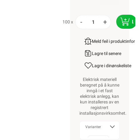
-
+
LE
100 x
Meld feil i produktinfor
Lagre til senere
Lagre i din
ønskeliste
Elektrisk materiell
beregnet på å kunne
inngå i et fast
elektrisk anlegg, kan
kun installeres av en
registrert
installasjonsvirksomhet
.
Varianter