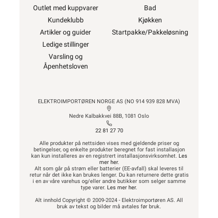
Outlet med kuppvarer
Bad
Kundeklubb
Kjøkken
Artikler og guider
Startpakke/Pakkeløsning
Ledige stillinger
Varsling og
Åpenhetsloven
ELEKTROIMPORTØREN NORGE AS (NO 914 939 828 MVA)
Nedre Kalbakkvei 88B, 1081 Oslo
22 81 27 70
Alle produkter på nettsiden vises med gjeldende priser og
betingelser, og enkelte produkter beregnet for fast installasjon
kan kun installeres av en registrert installasjonsvirksomhet.
Les
mer her
.
Alt som går på strøm eller batterier (EE-avfall) skal leveres til
retur når det ikke kan brukes lenger. Du kan returnere dette gratis
i en av våre varehus og/eller andre butikker som selger samme
type varer.
Les mer her
.
Alt innhold Copyright © 2009-2024 - Elektroimportøren AS. All
bruk av tekst og bilder må avtales før bruk.