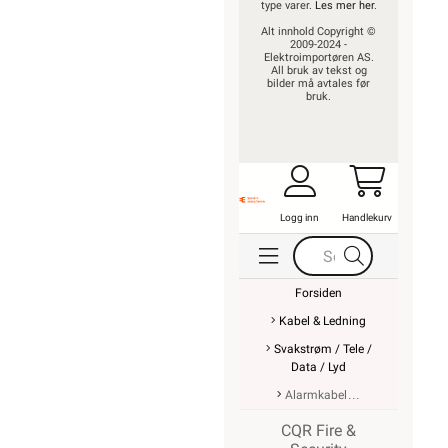
type varer.
Les mer her
.
Alt innhold Copyright ©
2009-2024 -
Elektroimportøren AS.
All bruk av tekst og
bilder må avtales før
bruk.
Logg inn
Handlekurv
Forsiden
Kabel & Ledning
Svakstrøm / Tele /
Data / Lyd
Alarmkabel
CQR Fire &