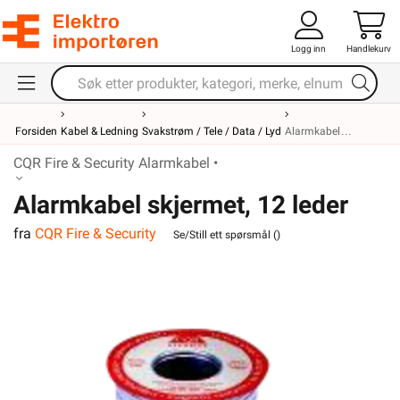
Logg inn
Handlekurv
Forsiden
Kabel & Ledning
Svakstrøm / Tele / Data / Lyd
Alarmkabel
CQR Fire & Security Alarmkabel •
Alarmkabel skjermet, 12 leder
fra
CQR Fire & Security
Se/Still ett spørsmål (
)