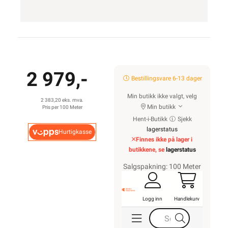
2 979,-
Bestillingsvare 6-13 dager
Min butikk ikke valgt, velg
2 383,20 eks. mva.
Min butikk
Pris per 100 Meter
Hent-i-Butikk
Sjekk
lagerstatus
Hurtigkasse
Finnes ikke på lager i
butikkene, se
lagerstatus
Salgspakning: 100 Meter
Logg inn
Handlekurv