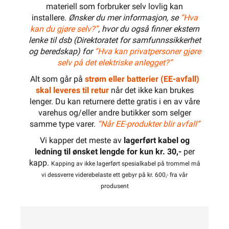
materiell som forbruker selv lovlig kan
installere.
Ønsker du mer informasjon, se
”Hva
kan du gjøre selv?”
, hvor du også finner ekstern
lenke til dsb (Direktoratet for samfunnssikkerhet
og beredskap) for
“Hva kan privatpersoner gjøre
selv på det elektriske anlegget?”
Alt som går på
strøm eller batterier (EE-avfall)
skal leveres til retur
når det ikke kan brukes
lenger. Du kan returnere dette gratis i en av våre
varehus og/eller andre butikker som selger
samme type varer.
“Når EE-produkter blir avfall”
Vi kapper det meste av
lagerført kabel og
ledning til ønsket lengde for kun kr. 30,-
per
kapp.
Kapping av ikke lagerført spesialkabel på trommel må
vi dessverre viderebelaste ett gebyr på kr. 600,- fra vår
produsent