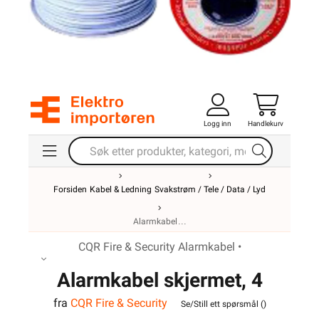
Logg inn
Handlekurv
Forsiden
Kabel & Ledning
Svakstrøm / Tele / Data / Lyd
Alarmkabel
CQR Fire & Security Alarmkabel •
Alarmkabel skjermet, 4
fra
CQR Fire & Security
leder
Se/Still ett spørsmål (
)