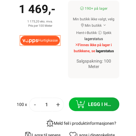
1 469,-
190+ på lager
Min butikk ikke valgt, velg
1 175,20 eks. mva.
Min butikk
Pris per 100 Meter
Hent-i-Butikk
Sjekk
lagerstatus
Hurtigkasse
Finnes ikke på lager i
butikkene, se
lagerstatus
Salgspakning: 100
Meter
-
+
LEGG I HANDLEKURV
100 x
Meld feil i produktinformasjonen?
Lagre til senere
Lagre i din
ønskeliste