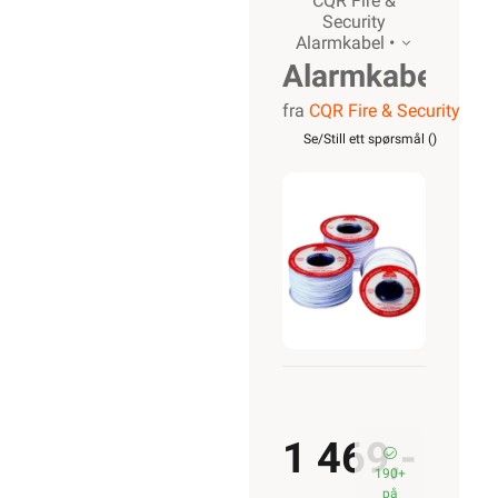
CQR Fire &
Security
Alarmkabel •
Alarmkabel
fra
CQR Fire & Security
skjermet,
Se/Still ett spørsmål (
)
4 leder
1 469,-
190+
på