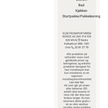
Bad
Kjøkken
Startpakke/Pakkeløsning
ELEKTROIMPORTØREN
NORGE AS (NO 914 939
828 MVA)
Nedre
Kalbakkvei 88B, 1081
Oslo
22 81 27 70
Alle produkter på
nettsiden vises med
gjeldende priser og
betingelser, og enkelte
produkter beregnet for
fast installasjon kan
kun installeres av en
registrert
installasjonsvirksomhet.
Les mer her
.
Alt som går på strøm
eller batterier (EE-
avfall) skal leveres til
retur når det ikke kan
brukes lenger. Du kan
returnere dette gratis i
en av våre varehus
og/eller andre butikker