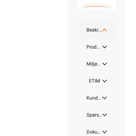
Alarmkabel
skjermet 4
leder
Beskrivelse
Alarmkabel
skjermet 6
Produktdetaljer
leder
Miljøparametere
Alarmkabel
skjermet 8
leder
ETIM
Alarmkabel
Kundeomtale
skjermet
12 leder
Spørsmål og svar
Dokumentasjon