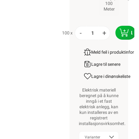
100
Meter
-
+
LE
100 x
Meld feil i produktinfor
Lagre til senere
Lagre i din
ønskeliste
Elektrisk materiell
beregnet på å kunne
inngå i et fast
elektrisk anlegg, kan
kun installeres av en
registrert
installasjonsvirksomhet
.
Varianter