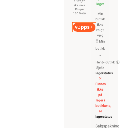
1 175,20
lager
eks. mva.
Pris per
100 Meter
Min
butikk
ikke
Hurtigkasse
valgt,
velg
Min
butikk
Hent-i-Butikk
Sjekk
lagerstatus
Finnes
ikke
på
lager i
butikkene,
se
lagerstatus
Salgspakning: