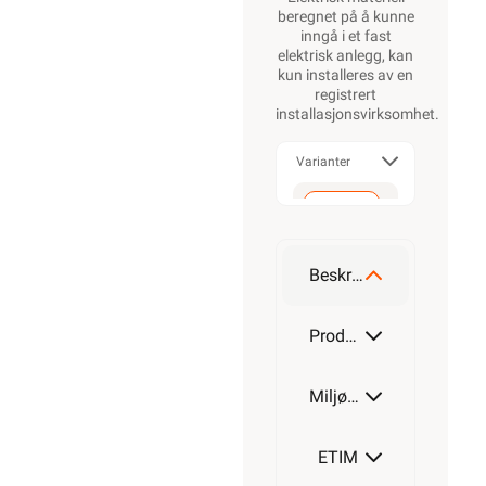
beregnet på å kunne
inngå i et fast
elektrisk anlegg, kan
kun installeres av en
registrert
installasjonsvirksomhet
.
Varianter
Alarmkabel
skjermet 4
leder
Beskrivelse
Alarmkabel
skjermet 6
Produktdetaljer
leder
Miljøparametere
Alarmkabel
skjermet 8
leder
ETIM