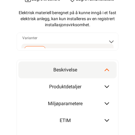
Elektrisk materiell beregnet på å kunne inngå i et fast
elektrisk anlegg, kan kun installeres av en registrert
installasjonsvirksomhet
.
Varianter
Alarmkabel skjermet 4 leder
Beskrivelse
Alarmkabel skjermet 6 leder
Produktdetaljer
Miljøparametere
Alarmkabel skjermet 8 leder
ETIM