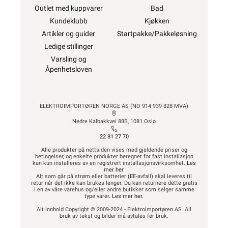
Outlet med kuppvarer
Bad
Kundeklubb
Kjøkken
Artikler og guider
Startpakke/Pakkeløsning
Ledige stillinger
Varsling og
Åpenhetsloven
ELEKTROIMPORTØREN NORGE AS (NO 914 939 828 MVA)
Nedre Kalbakkvei 88B, 1081 Oslo
22 81 27 70
Alle produkter på nettsiden vises med gjeldende priser og
betingelser, og enkelte produkter beregnet for fast installasjon
kan kun installeres av en registrert installasjonsvirksomhet.
Les
mer her
.
Alt som går på strøm eller batterier (EE-avfall) skal leveres til
retur når det ikke kan brukes lenger. Du kan returnere dette gratis
i en av våre varehus og/eller andre butikker som selger samme
type varer.
Les mer her
.
Alt innhold Copyright © 2009-2024 - Elektroimportøren AS. All
bruk av tekst og bilder må avtales før bruk.