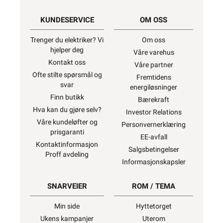
KUNDESERVICE
OM OSS
Trenger du elektriker? Vi
Om oss
hjelper deg
Våre varehus
Kontakt oss
Våre partner
Ofte stilte spørsmål og
Fremtidens
svar
energiløsninger
Finn butikk
Bærekraft
Hva kan du gjøre selv?
Investor Relations
Våre kundeløfter og
Personvernerklæring
prisgaranti
EE-avfall
Kontaktinformasjon
Salgsbetingelser
Proff avdeling
Informasjonskapsler
SNARVEIER
ROM / TEMA
Min side
Hyttetorget
Ukens kampanjer
Uterom