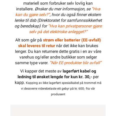
materiell som forbruker selv lovlig kan
installere.
Ønsker du mer informasjon, se
”Hva
kan du gjøre selv?”
, hvor du også finner ekstern
lenke til dsb (Direktoratet for samfunnssikkerhet
og beredskap) for
“Hva kan privatpersoner gjøre
selv på det elektriske anlegget?”
Alt som går på
strøm eller batterier (EE-avfall)
skal leveres til retur
når det ikke kan brukes
lenger. Du kan returnere dette gratis i en av våre
varehus og/eller andre butikker som selger
samme type varer.
“Når EE-produkter blir avfall”
Vi kapper det meste av
lagerført kabel og
ledning til ønsket lengde for kun kr. 30,-
per
kapp.
Kapping av ikke lagerført spesialkabel på trommel må
vi dessverre viderebelaste ett gebyr på kr. 600,- fra vår
produsent