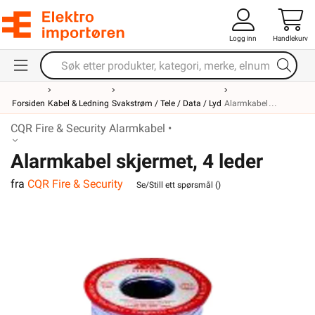
Logg inn
Handlekurv
Forsiden
Kabel & Ledning
Svakstrøm / Tele / Data / Lyd
Alarmkabel
CQR Fire & Security Alarmkabel •
Alarmkabel skjermet, 4 leder
fra
CQR Fire & Security
Se/Still ett spørsmål (
)