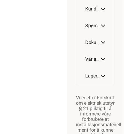
Alarmkabel
Kundeomtale
skjermet
12 leder
Spørsmål og svar
Dokumentasjon
Varianter av artikkel
Lagerstatus
Vi er etter Forskrift
om elektrisk utstyr
§ 21 pliktig til å
informere våre
forbrukere at
installasjonsmateriell
ment for å kunne