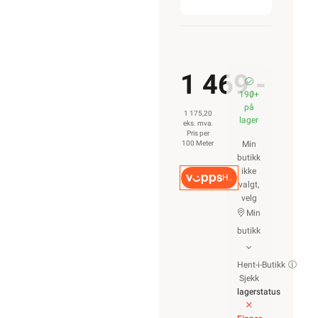
1 469,-
190+
på
1 175,20
lager
eks. mva.
Pris per
100 Meter
Min
butikk
ikke
Hurtigkasse
valgt,
velg
Min
butikk
Hent-i-Butikk
Sjekk
lagerstatus