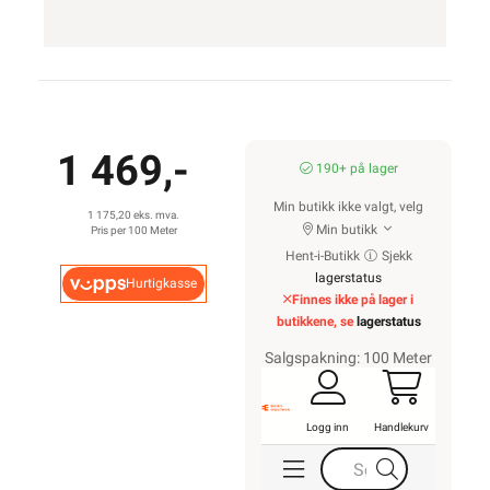
1 469,-
190+ på lager
Min butikk ikke valgt, velg
1 175,20 eks. mva.
Min butikk
Pris per 100 Meter
Hent-i-Butikk
Sjekk
lagerstatus
Hurtigkasse
Finnes ikke på lager i
butikkene, se
lagerstatus
Salgspakning: 100 Meter
Logg inn
Handlekurv