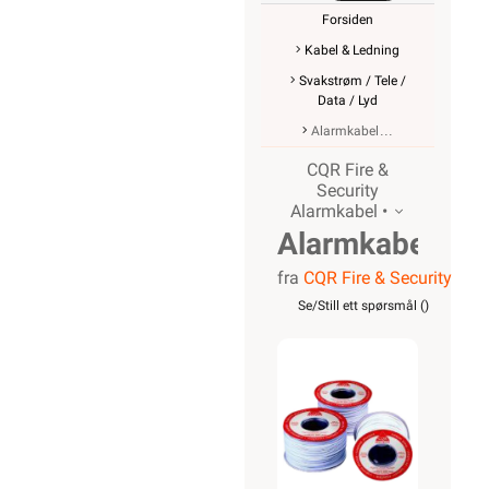
Forsiden
Kabel & Ledning
Svakstrøm / Tele /
Data / Lyd
Alarmkabel
CQR Fire &
Security
Alarmkabel •
Alarmkabel
fra
CQR Fire & Security
skjermet,
Se/Still ett spørsmål (
)
4 leder