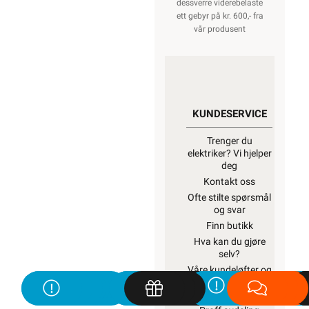
dessverre viderebelaste
ett gebyr på kr. 600,- fra
vår produsent
KUNDESERVICE
Trenger du
elektriker? Vi hjelper
deg
Kontakt oss
Ofte stilte spørsmål
og svar
Finn butikk
Hva kan du gjøre
selv?
Våre kundeløfter og
prisgaranti
Kontaktinformasjon