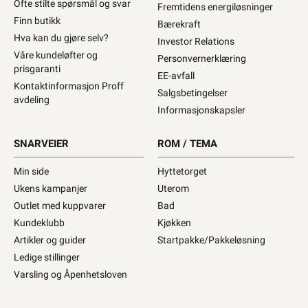
Ofte stilte spørsmål og svar
Fremtidens energiløsninger
Finn butikk
Bærekraft
Hva kan du gjøre selv?
Investor Relations
Våre kundeløfter og
Personvernerklæring
prisgaranti
EE-avfall
Kontaktinformasjon Proff
Salgsbetingelser
avdeling
Informasjonskapsler
SNARVEIER
ROM / TEMA
Min side
Hyttetorget
Ukens kampanjer
Uterom
Outlet med kuppvarer
Bad
Kundeklubb
Kjøkken
Artikler og guider
Startpakke/Pakkeløsning
Ledige stillinger
Varsling og Åpenhetsloven