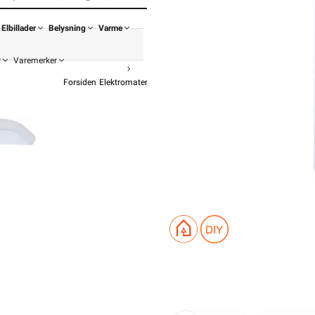
Elbillader
Belysning
Varme
r
Varemerker
Forsiden
Elektromateriell
Festemateriell
Letti Klammer
LETTI MAGAS
f
404,90
323,9
Pris p
Hurtigkass