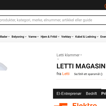
illader
Belysning
Varme
Hjem & Fritid
Verktøy
Kabel & Ledning
Ener
Letti klammer •
LETTI MAGASI
fra
Letti
PR3X1,5
Se/Still ett spørsmål (
)
El-Entreprenør
Bedrift
Pr