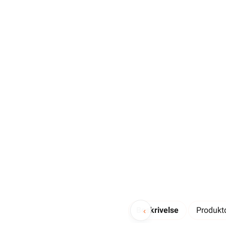
lagerstatus
Salgspakning: 100 Stykk
100 
I magasinpakning
For feste av PR 3x1,5/
For alle romgrupper
Les mer...
parametere
ETIM
Kundeomtale
Spørsmål og svar
Beskrivelse
Produktd