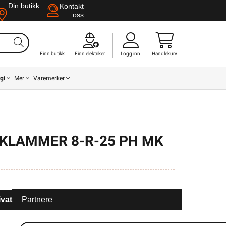
Din butikk
Kontakt
oss
Finn butikk
Finn elektriker
Logg inn
Handlekurv
gi
Mer
Varemerker
NKLAMMER 8-R-25 PH MK
ivat
Partnere