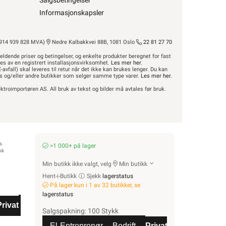
Salgsbetingelser
 elektriske anlegget?”
MAGASINKLAMMER
Informasjonskapsler
10-R-16
eturnere dette gratis i en av våre varehus og/eller
r avfall”
14 939 828 MVA)
Nedre Kalbakkvei 88B, 1081 Oslo
22 81 27 70
eldende priser og betingelser, og enkelte produkter beregnet for fast
res av en registrert installasjonsvirksomhet.
Les mer her
.
-avfall) skal leveres til retur når det ikke kan brukes lenger. Du kan
hus og/eller andre butikker som selger samme type varer.
Les mer her
.
Din butikk
Kontakt
ktroimportøren AS. All bruk av tekst og bilder må avtales før bruk.
oss
ROM / TEMA
Hyttetorget
Finn butikk
Finn elektriker
Logg inn
Handlekurv
Uterom
a.
r
Bad
>1 000+ på lager
kk
Energi
Mer
Varemerker
Kjøkken
Min butikk ikke valgt, velg
Min butikk
Startpakke/Pakkeløsning
Hent-i-Butikk
Sjekk
lagerstatus
På lager kun i 1 av 32 butikker, se
lagerstatus
ven
Privat
Partnere
Salgspakning: 100 Stykk
 8-R-25 PH MK PR3X1,5
El-Entreprenør
Bedrift
Privat
Partnere