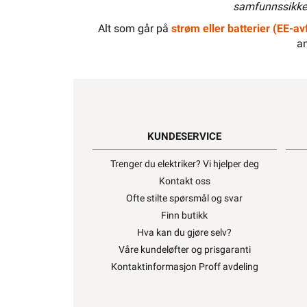
samfunnssikker
Alt som går på
strøm eller batterier (EE-avf
an
El-Entreprenør
Bedrift
Privat
Partnere
KUNDESERVICE
Trenger du elektriker? Vi hjelper deg
Kontakt oss
Ofte stilte spørsmål og svar
Kampanjer
Elektromateriell
Smarthus
Ventilasjon
Finn butikk
Hva kan du gjøre selv?
Forsiden
Elektromateriell
Festemateriell
Letti Klammer
Våre kundeløfter og prisgaranti
Kontaktinformasjon Proff avdeling