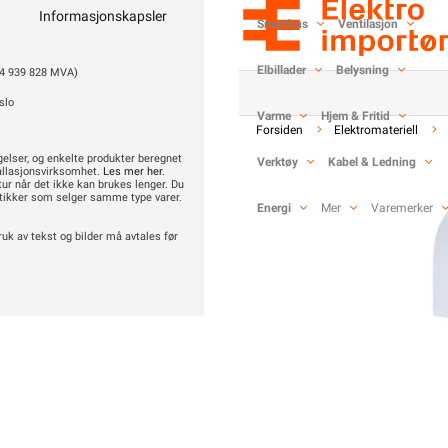
Informasjonskapsler
Smarthus
Ventilasjon
fra
Letti
Se/Still ett spørsmål
Elbillader
Belysning
 939 828 MVA)
slo
Varme
Hjem & Fritid
Forsiden
Elektromateriell
404,90
gelser, og enkelte produkter beregnet
Verktøy
Kabel & Ledning
stallasjonsvirksomhet.
Les mer her
.
etur når det ikke kan brukes lenger. Du
323,92 eks. mva.
Pris per 100 Styk
butikker som selger samme type varer.
Energi
Mer
Varemerker
Hurtigkasse
ruk av tekst og bilder må avtales før
>1 000
Min butikk ikke valgt, velg
Min b
Hent-i-Butikk
Sjekk
lagerstatus
På lager kun i 1 av 32 butikker,