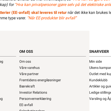
MAGASINKLAMMER
Dokumentasjon
Tilbehør
Alternative artikler
Vari
kap) for
“Hva kan privatpersoner gjøre selv på det elektriske anl
8-O-25
terier (EE-avfall) skal leveres til retur
når det ikke kan brukes le
5mm2. Med 25mm stift.
mme type varer.
“Når EE-produkter blir avfall”
MAGASINKLAMMER
9-O-16
MAGASINKLAMMER
OM OSS
SNARVEIER
9-O-25
deg
Om oss
Min side
Våre varehus
Ukens kampan
MAGASINKLAMMER
Våre partner
Outlet med ku
8-R-16 PH
Fremtidens energiløsninger
Kundeklubb
Bærekraft
Artikler og gui
e miljøer, til feste av de fleste kabel typer.
MAGASINKLAMMER
Investor Relations
Ledige stilling
t for å kunne inngå i et fast elektrisk anlegg
kan kun
8-R-25
ng
Personvernerklæring
Varsling og Å
bruk i faste teleinstallasjoner, og elektrisk materiell
EE-avfall
også finner ekstern lenke til dsb (Direktoratet for