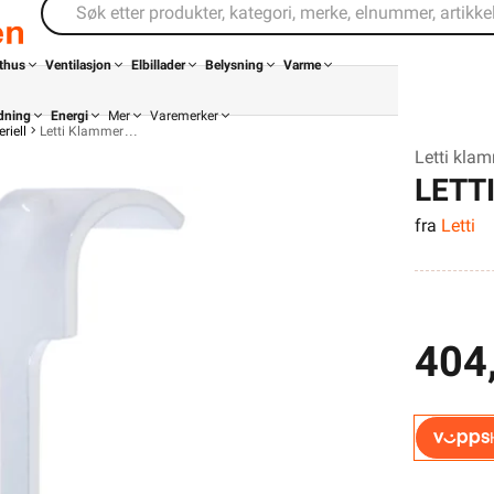
thus
Ventilasjon
Elbillader
Belysning
Varme
dning
Energi
Mer
Varemerker
riell
Letti Klammer
Letti kla
LETT
fra
Letti
PR3X
404
Din butikk
Kontakt
oss