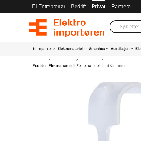
El-Entreprenør
Bedrift
Privat
Partnere
Kampanjer
Elektromateriell
Smarthus
Ventilasjon
Elb
Forsiden
Elektromateriell
Festemateriell
Letti Klammer