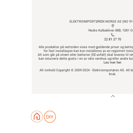
ELEKTROIMPORTØREN NORGE AS (NO 914
Nedre Kalbakkvei 88B, 1081 O
22 81 27 70
Alle produkter på nettsiden vises med gjeldende priser og betin
for fast installasjon kan kun installeres av en registrert in
Alt som går på strøm eller batterier (EE-avfall) skal leveres til r
kan returnere dette gratis i en av våre varehus og/eller andre 
Les mer her
.
Alt innhold Copyright © 2009-2024 - Elektroimportøren AS. All b
bruk.