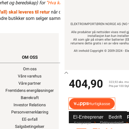
het og beredskap) for
“Hva kan privatpersoner gjøre selv på det
all) skal leveres til retur
når det ikke kan brukes lenger. Du kan r
dre butikker som selger samme type varer.
“Når EE-produkter bli
ELEKTROIMPORTØREN NORGE AS (NO 9
Alle produkter på nettsiden vises med gj
installasjon kan kun installe
Alt som går på strøm eller batterier (EE
returnere dette gratis i en av våre vare
Alt innhold Copyright © 2009-2024 - Ele
OM OSS
SNARVEIER
Om oss
Min side
Våre varehus
Ukens kampanjer
404,90
323,92 eks. mv
Våre partner
Outlet med kuppvare
Pris per 100 Sty
Elbillader
Belysning
Varme
Hjem & Fritid
Verktøy
Kabel & Ledning
Fremtidens energiløsninger
Kundeklubb
Bærekraft
Artikler og guider
Hurtigkasse
Investor Relations
Ledige stillinger
Personvernerklæring
Varsling og Åpenhetslo
Letti klammer •
El-Entreprenør
Bedrift
EE-avfall
Kampanjer
Elektromateriell
Salgsbetingelser
LETTI MAGASINKLAMMER