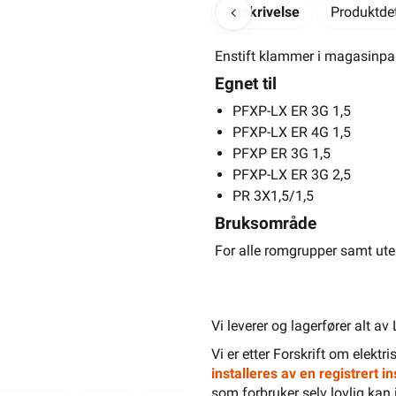
Beskrivelse
Produktdet
Enstift klammer i magasinpak
Egnet til
PFXP-LX ER 3G 1,5
PFXP-LX ER 4G 1,5
-
+
100 x
PFXP ER 3G 1,5
PFXP-LX ER 3G 2,5
PR 3X1,5/1,5
Bruksområde
For alle romgrupper samt ute
I magasinpakning
For feste av PR 3x1,5/1
For alle romgrupper
Vi leverer og lagerfører alt av
Les mer...
Vi er etter Forskrift om elektr
installeres av en registrert 
som forbruker selv lovlig kan 