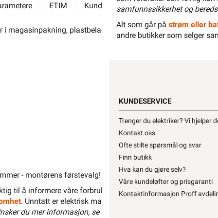
arametere
ETIM
Kundeomtale
Spørsmål og svar
samfunnssikkerhet og bereds
Alt som går på
strøm eller bat
r i magasinpakning, plastbelagt hvit, for feste av PR 3x1,5/1,
andre butikker som selger sa
KUNDESERVICE
Trenger du elektriker? Vi hjelper 
Kontakt oss
Ofte stilte spørsmål og svar
Finn butikk
Hva kan du gjøre selv?
lammer - montørens førstevalg! Letti klammer kan benyttes i de flest
Våre kundeløfter og prisgaranti
liktig til å informere våre forbrukere at installasjonsmateriell men
Kontaktinformasjon Proff avdeli
ksomhet
. Unntatt er elektrisk materiell som utelukkende er ment for 
nsker du mer informasjon, se
”Hva kan du gjøre selv?”
, hvor du 