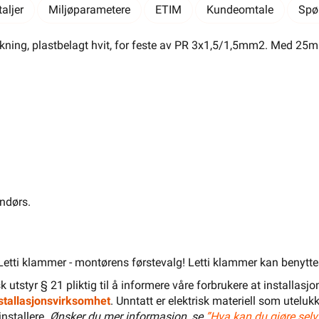
Salgspakning: 100 Stykk
aljer
Miljøparametere
ETIM
Kundeomtale
Spø
ning, plastbelagt hvit, for feste av PR 3x1,5/1,5mm2. Med 25mm
LEGG I HANDLEKURV
Meld feil i produktinformasjonen?
Lagre til senere
Lagre i din
ønskeliste
ndørs.
Varianter
,5mm2
MAGASINKLAMMER
 Letti klammer - montørens førstevalg! Letti klammer kan benyttes i 
8-O-16
isk utstyr § 21 pliktig til å informere våre forbrukere at installas
installasjonsvirksomhet
. Unntatt er elektrisk materiell som utelukk
installere.
Ønsker du mer informasjon, se
”Hva kan du gjøre selv