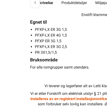
Beskrivelse
Produktdetaljer
Miljøp
Enstift klamme
Egnet til
PFXP-LX ER 3G 1,5
PFXP-LX ER 4G 1,5
PFXP ER 3G 1,5
PFXP-LX ER 3G 2,5
PR 3X1,5/1,5
Bruksområde
For alle romgrupper samt utendørs.
Vi leverer og lagerfører alt av Letti k
Vi er etter Forskrift om elektrisk utstyr § 21 p
installeres av en registrert installasjonsvir
som forbruker selv lovlig kan installere.
Ø