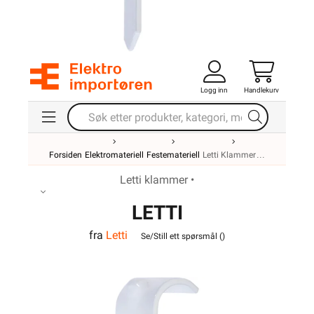
Logg inn
Handlekurv
Forsiden
Elektromateriell
Festemateriell
Letti Klammer
Letti klammer •
LETTI
fra
Letti
MAGASINKLAMMER 8-R-
Se/Still ett spørsmål (
)
25 PH MK PR3X1,5