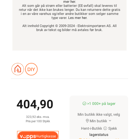
mer her
.
Alt som går på strøm eller batterier (EE-avfall) skal leveres til
retur når det ikke kan brukes lenger. Du kan returnere dette gratis
i en av våre varehus og/eller andre butikker som selger samme
type varer.
Les mer her
.
Alt innhold Copyright © 2009-2024 - Elektroimportøren AS. All
bruk av tekst og bilder må avtales før bruk.
404,90
>1 000+ på lager
Min butikk ikke valgt, velg
323,92 eks. mva.
Min butikk
Pris per 100 Stykk
Hent-i-Butikk
Sjekk
lagerstatus
Hurtigkasse