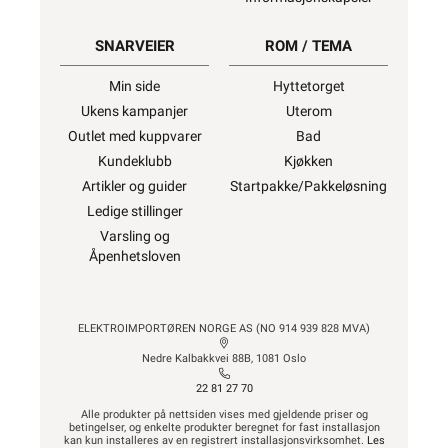
SNARVEIER
ROM / TEMA
Min side
Hyttetorget
Ukens kampanjer
Uterom
Outlet med kuppvarer
Bad
Kundeklubb
Kjøkken
Artikler og guider
Startpakke/Pakkeløsning
Ledige stillinger
Varsling og
Åpenhetsloven
ELEKTROIMPORTØREN NORGE AS (NO 914 939 828 MVA)
Nedre Kalbakkvei 88B, 1081 Oslo
22 81 27 70
Alle produkter på nettsiden vises med gjeldende priser og
betingelser, og enkelte produkter beregnet for fast installasjon
kan kun installeres av en registrert installasjonsvirksomhet.
Les