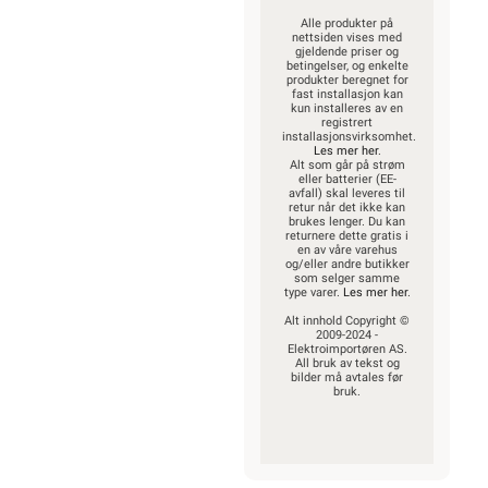
Alle produkter på
nettsiden vises med
gjeldende priser og
betingelser, og enkelte
produkter beregnet for
fast installasjon kan
kun installeres av en
registrert
installasjonsvirksomhet.
Les mer her
.
Alt som går på strøm
eller batterier (EE-
avfall) skal leveres til
retur når det ikke kan
brukes lenger. Du kan
returnere dette gratis i
en av våre varehus
og/eller andre butikker
som selger samme
type varer.
Les mer her
.
Alt innhold Copyright ©
2009-2024 -
Elektroimportøren AS.
All bruk av tekst og
bilder må avtales før
bruk.