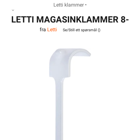
Letti klammer •
LETTI MAGASINKLAMMER 8-
fra
Letti
R-25 PH MK PR3X1,5
Se/Still ett spørsmål (
)