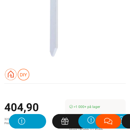
404,90
>1 000+ på lager
Min butikk ikke valgt, velg
323,92 eks. mva.
Min butikk
Pris per 100 Stykk