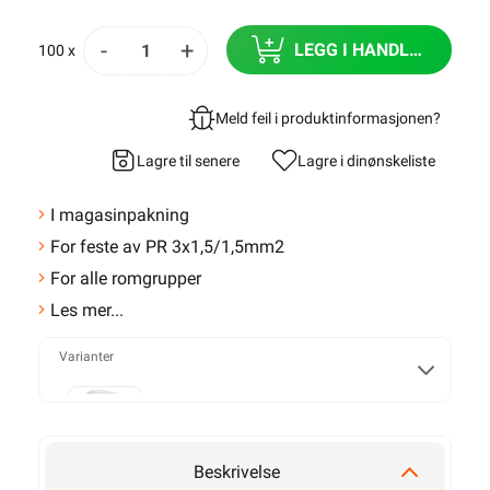
-
+
LEGG I HANDLEKURV
100 x
Meld feil i produktinformasjonen?
Lagre til senere
Lagre i din
ønskeliste
I magasinpakning
For feste av PR 3x1,5/1,5mm2
For alle romgrupper
Les mer...
Varianter
MAGASINKLAMMER 8-O-16
Beskrivelse