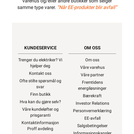
varehus og/eller andre butikker som selger
samme type varer.
“Når EE-produkter blir avfall”
KUNDESERVICE
OM OSS
Trenger du elektriker? Vi
Om oss
hjelper deg
Våre varehus
Kontakt oss
Våre partner
Ofte stilte spørsmål og
Fremtidens
svar
energiløsninger
Finn butikk
Bærekraft
Hva kan du gjøre selv?
Investor Relations
Våre kundeløfter og
Personvernerklæring
prisgaranti
EE-avfall
Kontaktinformasjon
Salgsbetingelser
Proff avdeling
Informasjonskapsler