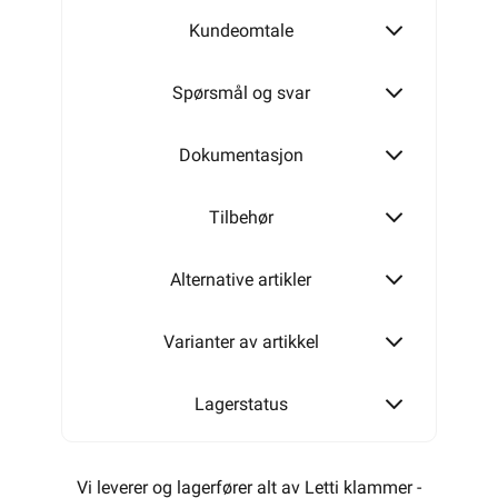
Kundeomtale
MAGASINKLAMMER 9-O-25
Spørsmål og svar
MAGASINKLAMMER 8-R-16
PH
Dokumentasjon
Tilbehør
MAGASINKLAMMER 8-R-25
Alternative artikler
MAGASINKLAMMER 10-R-16
Varianter av artikkel
Lagerstatus
Vi leverer og lagerfører alt av Letti klammer -