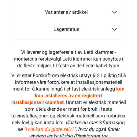
MAGASINKLAMMER 10-R-16
Varianter av artikkel
Lagerstatus
Vi leverer og lagerfører alt av Letti klammer -
montørens førstevalg! Letti klammer kan benyttes i
de fleste miljøer, til feste av de fleste kabel typer.
Vi er etter Forskrift om elektrisk utstyr § 21 pliktig til å
informere våre forbrukere at installasjonsmateriell
ment for å kunne inngå i et fast elektrisk anlegg
kan
kun installeres av en registrert
installasjonsvirksomhet
. Unntatt er elektrisk materiell
som utelukkende er ment for bruk i faste
teleinstallasjoner, og elektrisk materiell som forbruker
selv lovlig kan installere.
Ønsker du mer informasjon,
se
”Hva kan du gjøre selv?”
, hvor du også finner
ekstern lenke til dsb (Direktoratet for