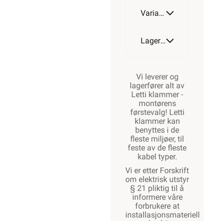
MAGASINK
Varianter av artikkel
10-R-16
Lagerstatus
Vi leverer og
lagerfører alt av
Letti klammer -
montørens
førstevalg! Letti
klammer kan
benyttes i de
fleste miljøer, til
feste av de fleste
kabel typer.
Vi er etter Forskrift
om elektrisk utstyr
§ 21 pliktig til å
informere våre
forbrukere at
installasjonsmateriell