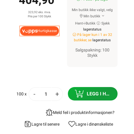
404,90
Min butikk ikke valgt, velg
323,92 eks. mva.
Min butikk
Pris per 100 Stykk
Hent-i-Butikk
Sjekk
lagerstatus
Hurtigkasse
På lager kun i 1 av 32
butikker, se
lagerstatus
Salgspakning: 100
Stykk
-
+
LEGG I HANDLEKURV
100 x
Meld feil i produktinformasjonen?
Lagre til senere
Lagre i din
ønskeliste