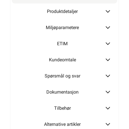
MAGASINKLAMMER 8-O-25
Produktdetaljer
Miljøparametere
MAGASINKLAMMER 9-O-16
ETIM
Kundeomtale
MAGASINKLAMMER 9-O-25
Spørsmål og svar
MAGASINKLAMMER 8-R-16 PH
Dokumentasjon
Tilbehør
MAGASINKLAMMER 8-R-25
Alternative artikler