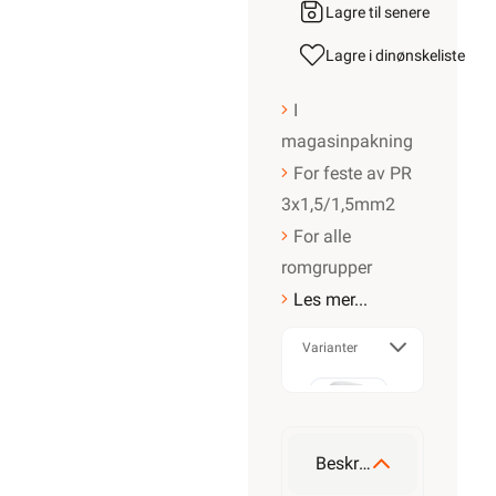
Lagre til senere
Lagre i din
ønskeliste
I
magasinpakning
For feste av PR
3x1,5/1,5mm2
For alle
romgrupper
Les mer...
Varianter
MAGASINK
8-O-16
Beskrivelse