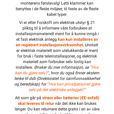
montørens førstevalg! Letti klammer kan
benyttes i de fleste miljøer, til feste av de fleste
kabel typer.
Vi er etter Forskrift om elektrisk utstyr § 21
pliktig til å informere våre forbrukere at
installasjonsmateriell ment for å kunne inngå i
et fast elektrisk anlegg
kan kun installeres av
en registrert installasjonsvirksomhet
. Unntatt
er elektrisk materiell som utelukkende er ment
for bruk i faste teleinstallasjoner, og elektrisk
materiell som forbruker selv lovlig kan
installere.
Ønsker du mer informasjon, se
”Hva
kan du gjøre selv?”
, hvor du også finner ekstern
lenke til dsb (Direktoratet for samfunnssikkerhet
og beredskap) for
“Hva kan privatpersoner gjøre
selv på det elektriske anlegget?”
Alt som går på
strøm eller batterier (EE-avfall)
skal leveres til retur
når det ikke kan brukes
lenger. Du kan returnere dette gratis i en av våre