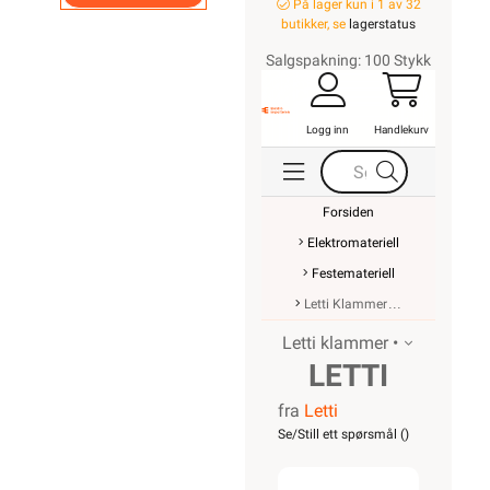
På lager kun i 1 av 32
butikker, se
lagerstatus
Salgspakning: 100 Stykk
Logg inn
Handlekurv
Forsiden
Elektromateriell
Festemateriell
Letti Klammer
Letti klammer •
LETTI
fra
Letti
MAGASINKLA
Se/Still ett spørsmål (
)
8-R-25