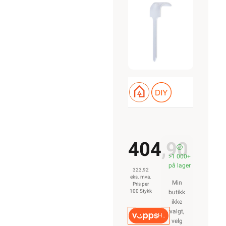
PH MK
PR3X1,5
404,90
>1 000+
på lager
323,92
eks. mva.
Min
Pris per
100 Stykk
butikk
ikke
valgt,
Hurtigkasse
velg