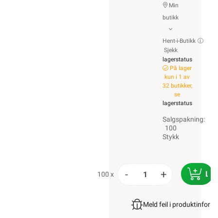
Min
butikk
Hent-i-Butikk
Sjekk
lagerstatus
På lager
kun i 1 av
32 butikker,
se
lagerstatus
Salgspakning:
100
Stykk
-
+
LE
100 x
Meld feil i produktinfor