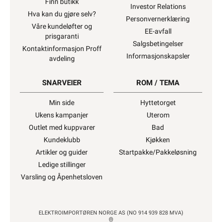
Finn butikk
Investor Relations
Hva kan du gjøre selv?
Personvernerklæring
Våre kundeløfter og
EE-avfall
prisgaranti
Salgsbetingelser
Kontaktinformasjon Proff
Informasjonskapsler
avdeling
SNARVEIER
ROM / TEMA
Min side
Hyttetorget
Ukens kampanjer
Uterom
Outlet med kuppvarer
Bad
Kundeklubb
Kjøkken
Artikler og guider
Startpakke/Pakkeløsning
Ledige stillinger
Varsling og Åpenhetsloven
ELEKTROIMPORTØREN NORGE AS (NO 914 939 828 MVA)