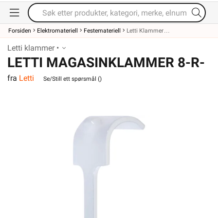
Forsiden
Elektromateriell
Festemateriell
Letti Klammer
Letti klammer •
LETTI MAGASINKLAMMER 8-R-
fra
Letti
25 PH MK PR3X1,5
Se/Still ett spørsmål (
)