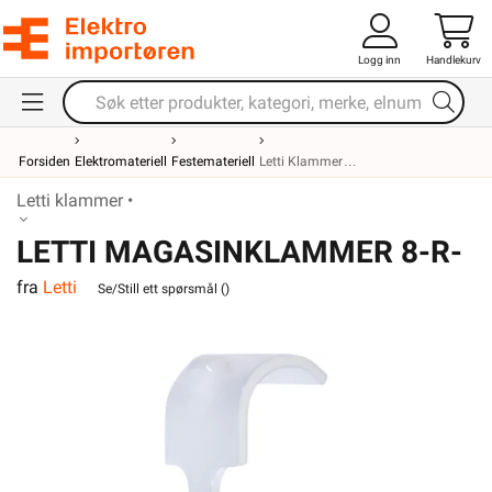
Logg inn
Handlekurv
Forsiden
Elektromateriell
Festemateriell
Letti Klammer
Letti klammer •
LETTI MAGASINKLAMMER 8-R-
fra
Letti
25 PH MK PR3X1,5
Se/Still ett spørsmål (
)