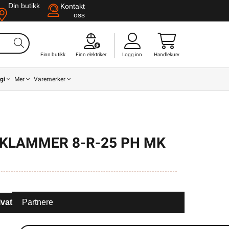
Din butikk
Kontakt
oss
Finn butikk
Finn elektriker
Logg inn
Handlekurv
gi
Mer
Varemerker
NKLAMMER 8-R-25 PH MK
ivat
Partnere