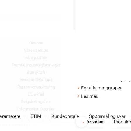
lagerstatus
Salgspakning: 100 Stykk
OM OSS
SNARVEIER
Om oss
Min side
100 
Våre varehus
Ukens kampanj
Våre partner
Outlet med kuppv
Fremtidens energiløsninger
Kundeklubb
I magasinpakning
Bærekraft
Artikler og guid
For feste av PR 3x1,5/
Investor Relations
Ledige stillinge
Personvernerklæring
Varsling og Åpenhet
For alle romgrupper
EE-avfall
Les mer...
Salgsbetingelser
Informasjonskapsler
parametere
ETIM
Kundeomtale
Spørsmål og svar
Beskrivelse
Produktd
914 939 828 MVA)