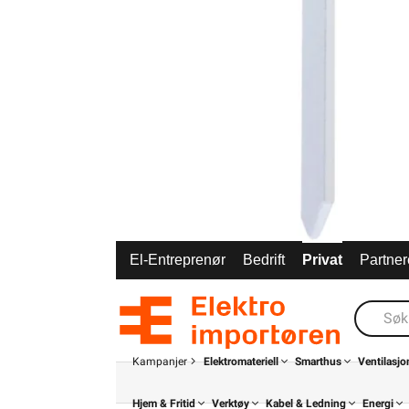
El-Entreprenør
Bedrift
Privat
Partner
Kampanjer
Elektromateriell
Smarthus
Ventilasjo
Hjem & Fritid
Verktøy
Kabel & Ledning
Energi