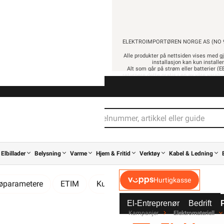
-
+
100 x
ELEKTROIMPORTØREN NORGE AS (NO 9
Alle produkter på nettsiden vises med gj
installasjon kan kun installe
Alt som går på strøm eller batterier (EE
returnere dette gratis i en av våre vare
Alt innhold Copyright © 2009-2024 - Ele
I magasinpakning
For feste av PR 3x1,
For alle romgrupper
404,90
323,92 eks. mv
Pris per 100 Sty
Les mer...
Elbillader
Belysning
Varme
Hjem & Fritid
Verktøy
Kabel & Ledning
Hurtigkasse
jøparametere
ETIM
Kundeomtale
Spørsmål og svar
Letti klammer •
El-Entreprenør
Bedrift
mer i magasinpakning, plastbelagt hvit, for feste av PR 3x1,5
Kampanjer
Elektromateriell
LETTI MAGASINKLAMMER