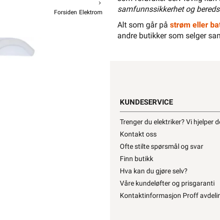
samfunnssikkerhet og bereds
Forsiden
Elektromateriell
Festemateriell
Letti Klammer
Alt som går på
strøm eller bat
andre butikker som selger sa
LETTI MAG
KUNDESERVICE
404,90
3
P
Trenger du elektriker? Vi hjelper 
Kontakt oss
Ofte stilte spørsmål og svar
Hurtigk
Finn butikk
Hva kan du gjøre selv?
Våre kundeløfter og prisgaranti
Kontaktinformasjon Proff avdeli