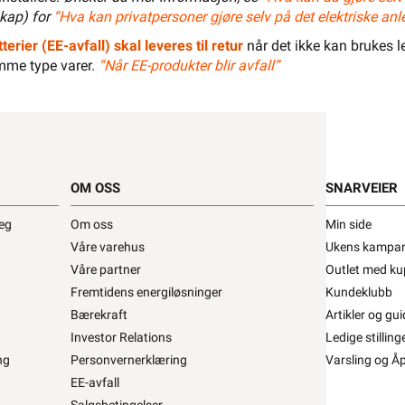
kap) for
“Hva kan privatpersoner gjøre selv på det elektriske anl
Letti klammer •
terier (EE-avfall) skal leveres til retur
når det ikke kan brukes le
mme type varer.
“Når EE-produkter blir avfall”
ASINKLAMMER 8-R-25 PH MK
fra
Letti
PR3X1,5
Se/Still ett spørsmål (
)
OM OSS
SNARVEIER
23,92 eks. mva.
>1 000+ på lager
ris per 100 Stykk
deg
Om oss
Min side
Min butikk ikke valgt, velg
Min butikk
Våre varehus
Ukens kampan
Hent-i-Butikk
Sjekk
lagerstatus
Våre partner
Outlet med ku
asse
På lager kun i 1 av 32 butikker, se
Fremtidens energiløsninger
Kundeklubb
lagerstatus
Bærekraft
Artikler og gui
Salgspakning: 100 Stykk
Investor Relations
Ledige stilling
ng
Personvernerklæring
Varsling og Å
EE-avfall