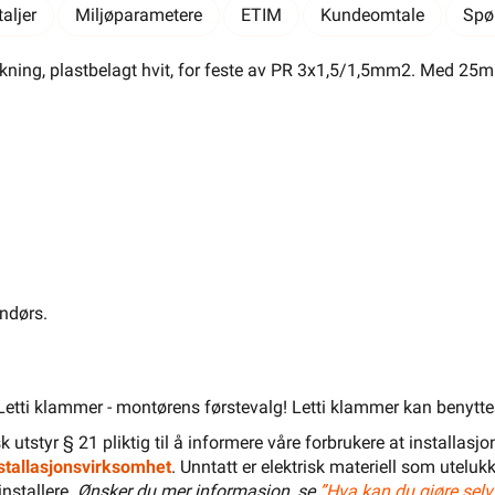
Salgspakning: 100 Stykk
aljer
Miljøparametere
ETIM
Kundeomtale
Spø
El-Entreprenør
Bedrift
Privat
Partnere
ning, plastbelagt hvit, for feste av PR 3x1,5/1,5mm2. Med 25mm
Kampanjer
Elektromateriell
Smarthus
Ventilasjon
Elbillader
Belysning
Varme
Hjem & Fritid
Verktøy
Kabel & Ledning
Energi
Mer
Varemerker
Din butikk
Kontakt
ndørs.
oss
 Letti klammer - montørens førstevalg! Letti klammer kan benyttes i 
Finn butikk
Finn elektriker
Logg inn
Handlekurv
isk utstyr § 21 pliktig til å informere våre forbrukere at installas
installasjonsvirksomhet
. Unntatt er elektrisk materiell som utelukk
installere.
Ønsker du mer informasjon, se
”Hva kan du gjøre selv