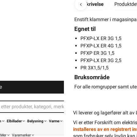
Beskrivelse
Produktdet
Enstift klammer i magasinpak
Egnet til
PFXP-LX ER 3G 1,5
PFXP-LX ER 4G 1,5
PFXP ER 3G 1,5
PFXP-LX ER 3G 2,5
PR 3X1,5/1,5
Bruksområde
For alle romgrupper samt ute
e
Vi leverer og lagerfører alt av
n
Elbillader
Belysning
Varme
Vi er etter Forskrift om elektr
installeres av en registrert 
Mer
Varemerker
som forbruker selv lovlig kan 