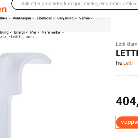
thus
Ventilasjon
Elbillader
Belysning
Varme
dning
Energi
Mer
Varemerker
riell
Letti Klammer
Letti kla
LETT
fra
Letti
PR3X
404
Din butikk
Kontakt
oss