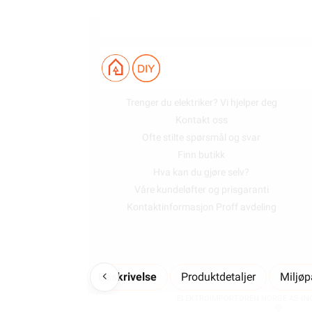
KUNDESERVICE
Trenger du elektriker? Vi hjelper deg
Kontakt oss
Ofte stilte spørsmål og svar
Finn butikk
Hva kan du gjøre selv?
Våre kundeløfter og prisgaranti
Kontaktinformasjon Proff avdeling
Beskrivelse
Produktdetaljer
Miljø
ELEKTROIMPORTØREN NORGE AS (NO 