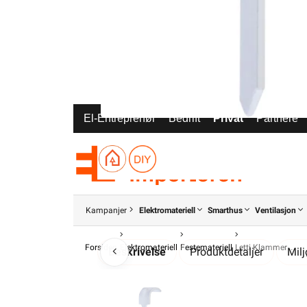
El-Entreprenør
Bedrift
Privat
Partnere
Kampanjer
Elektromateriell
Smarthus
Ventilasjon
Forsiden
Elektromateriell
Festemateriell
Letti Klammer
Beskrivelse
Produktdetaljer
Mil
Enstift klam