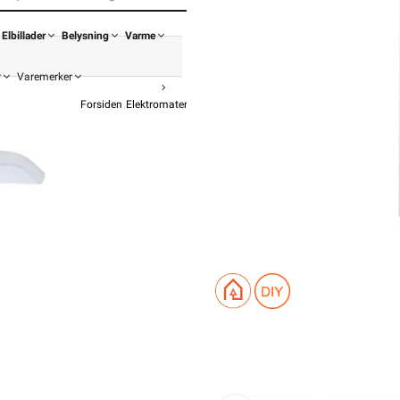
Elbillader
Belysning
Varme
r
Varemerker
Forsiden
Elektromateriell
Festemateriell
Letti Klammer
LETTI MAGAS
f
404,90
323,9
Pris p
Hurtigkass