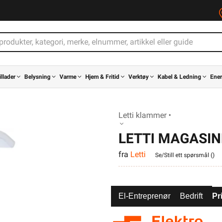
illader
Belysning
Varme
Hjem & Fritid
Verktøy
Kabel & Ledning
Ener
Letti klammer •
LETTI MAGASI
fra
Letti
PR3X1,5
Se/Still ett spørsmål (
)
El-Entreprenør
Bedrift
Pr