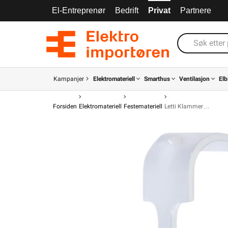
El-Entreprenør
Bedrift
Privat
Partnere
Kampanjer
Elektromateriell
Smarthus
Ventilasjon
Elb
Forsiden
Elektromateriell
Festemateriell
Letti Klammer