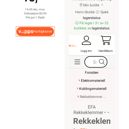
Min butikk
14,40 eks. mva.
Hent-i-Butikk
Sjekk
Ordinærpris 80,90
Pris per 1 Stykk
lagerstatus
På lager i 31 av 32
butikker, se
lagerstatus
Hurtigkasse
Logg inn
Handlekurv
Forsiden
Elektromateriell
Koblingsmateriell
Rekkeklemmer
EFA
Rekkeklemmer •
Rekkeklemme