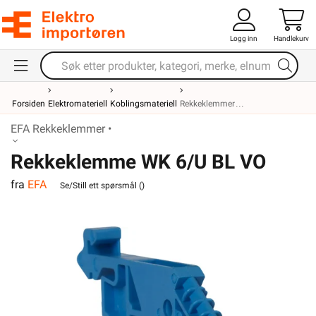
Logg inn
Handlekurv
Forsiden
Elektromateriell
Koblingsmateriell
Rekkeklemmer
EFA Rekkeklemmer •
Rekkeklemme WK 6/U BL VO
fra
EFA
Se/Still ett spørsmål (
)