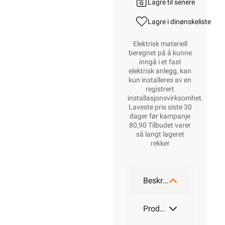
Lagre til senere
Lagre i din
ønskeliste
Elektrisk materiell
beregnet på å kunne
inngå i et fast
elektrisk anlegg, kan
kun installeres av en
registrert
installasjonsvirksomhet
.
Laveste pris siste 30
dager før kampanje
80,90 Tilbudet varer
så langt lageret
rekker
Beskrivelse
Produktdetaljer