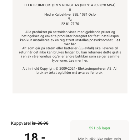
ELEKTROIMPORTØREN NORGE AS (NO 914 939 828 MVA)
Nedre Kalbakkvei 88B, 1081 Oslo
22 81 27 70
Alle produkter på nettsiden vises med gjeldende priser og
betingelser, og enkelte produkter beregnet for fast installasjon
kan kun installeres av en registrert installasjonsvirksomhet.
Les
mer her
.
Alt som går på strøm eller batterier (EE-avfall) skal leveres til
retur når det ikke kan brukes lenger. Du kan returnere dette gratis
i en av våre varehus og/eller andre butikker som selger samme
type varer.
Les mer her
.
Alt innhold Copyright © 2009-2024 - Elektroimportøren AS. All
bruk av tekst og bilder må avtales før bruk.
Kuppvare!
kr. 80,90
591 på lager
18,-
Min butikk ikke valgt, velg