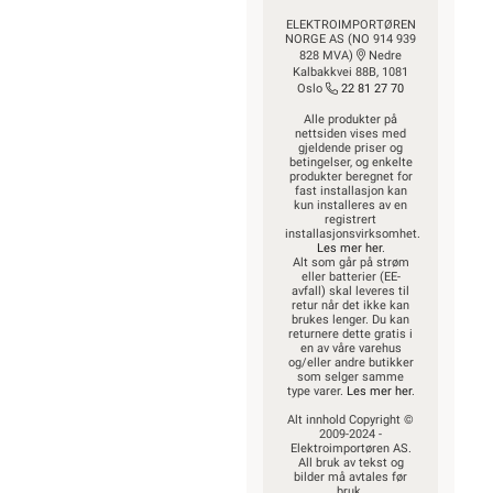
ELEKTROIMPORTØREN
NORGE AS (NO 914 939
828 MVA)
Nedre
Kalbakkvei 88B, 1081
Oslo
22 81 27 70
Alle produkter på
nettsiden vises med
gjeldende priser og
betingelser, og enkelte
produkter beregnet for
fast installasjon kan
kun installeres av en
registrert
installasjonsvirksomhet.
Les mer her
.
Alt som går på strøm
eller batterier (EE-
avfall) skal leveres til
retur når det ikke kan
brukes lenger. Du kan
returnere dette gratis i
en av våre varehus
og/eller andre butikker
som selger samme
type varer.
Les mer her
.
Alt innhold Copyright ©
2009-2024 -
Elektroimportøren AS.
All bruk av tekst og
bilder må avtales før
bruk.