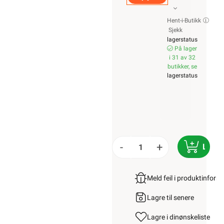
Hent-i-Butikk
Sjekk
lagerstatus
På lager
i 31 av 32
butikker, se
lagerstatus
-
+
LEGG
Meld feil i produktinfor
Lagre til senere
Lagre i din
ønskeliste