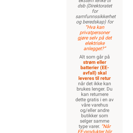
ekstern lenke til
dsb (Direktoratet
for
samfunnssikkerhet
og beredskap) for
“Hva kan
privatpersoner
gjøre selv på det
elektriske
anlegget?”
Alt som går på
strøm eller
batterier (EE-
avfall) skal
leveres til retur
når det ikke kan
brukes lenger. Du
kan returnere
dette gratis i en av
våre varehus
og/eller andre
butikker som
selger samme
type varer.
“Når
EE-produkter blir