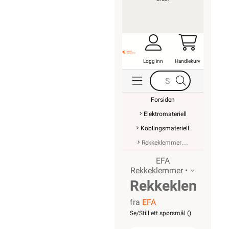
Logg inn
Handlekurv
Forsiden
Elektromateriell
Koblingsmateriell
Rekkeklemmer
EFA
Rekkeklemmer •
Rekkeklemme
fra
EFA
WK 6/U
Se/Still ett spørsmål (
)
BL VO