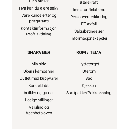
Finn butikk
Bærekraft
Hva kan du gjøre selv?
Investor Relations
Våre kundeløfter og
Personvernerklæring
prisgaranti
EE-avfall
Kontaktinformasjon
Salgsbetingelser
Proff avdeling
Informasjonskapsler
SNARVEIER
ROM / TEMA
Min side
Hyttetorget
Ukens kampanjer
Uterom
Outlet med kuppvarer
Bad
Kundeklubb
Kjøkken
Artikler og guider
Startpakke/Pakkeløsning
Ledige stillinger
Varsling og
Åpenhetsloven