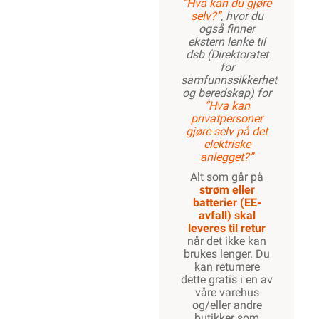
”Hva kan du gjøre
selv?”
, hvor du
også finner
ekstern lenke til
dsb (Direktoratet
for
samfunnssikkerhet
og beredskap) for
“Hva kan
privatpersoner
gjøre selv på det
elektriske
anlegget?”
Alt som går på
strøm eller
batterier (EE-
avfall) skal
leveres til retur
når det ikke kan
brukes lenger. Du
kan returnere
dette gratis i en av
våre varehus
og/eller andre
butikker som