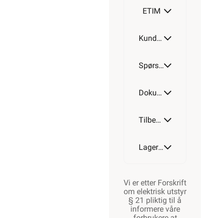
ETIM
Kundeomtale
Spørsmål og svar
Dokumentasjon
Tilbehør
Lagerstatus
Vi er etter Forskrift
om elektrisk utstyr
§ 21 pliktig til å
informere våre
forbrukere at