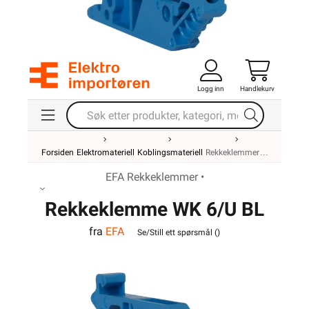
Logg inn
Handlekurv
Forsiden
Elektromateriell
Koblingsmateriell
Rekkeklemmer
EFA Rekkeklemmer •
Rekkeklemme WK 6/U BL
fra
EFA
VO
Se/Still ett spørsmål (
)