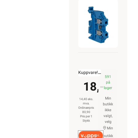
Kuppvare!
kr. 80,90
591
18,-
på
lager
Min
14,40 eks.
mva.
butikk
Ordinærpris
ikke
80,90
valgt,
Pris per 1
Stykk
velg
Min
Hurtigkasse
butikk