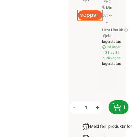
Stykk
velg
Min
Hurtigkasse
butikk
Hent-i-Butikk
Sjekk
lagerstatus
På lager
i 31 av 32
butikker, se
lagerstatus
-
+
LEGG
Meld feil i produktinfor