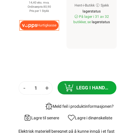
14,40 eks. mva.
Hent-i-Butikk
Sjekk
Ordinærpris 80,90
Pris per 1 Stykk
lagerstatus
På lager i 31 av 32
butikker, se
lagerstatus
Hurtigkasse
-
+
LEGG I HANDLEKURV
Meld feil i produktinformasjonen?
Lagre til senere
Lagre i din
ønskeliste
Elektrisk materiell beregnet på å kunne inngå i et fast