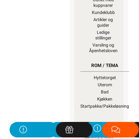
kuppvarer
Kundeklubb
Artikler og
guider
Ledige
stillinger
Varsling og
Åpenhetsloven
ROM / TEMA
Hyttetorget
Uterom
Bad
Kjøkken
Startpakke/Pakkeløsning
ELEKTROIMPORTØREN
NORGE AS (NO 914 939
828 MVA)
Nedre