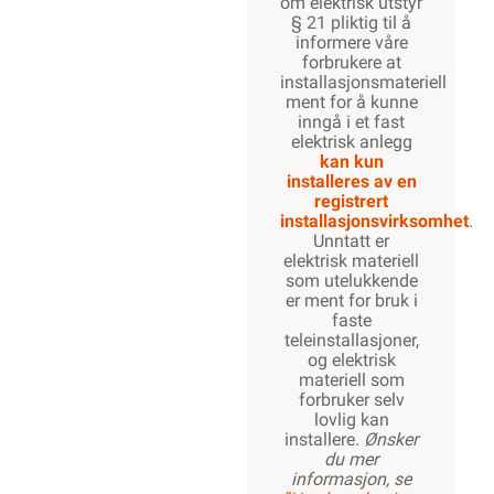
om elektrisk utstyr
§ 21 pliktig til å
informere våre
forbrukere at
installasjonsmateriell
ment for å kunne
inngå i et fast
elektrisk anlegg
kan kun
installeres av en
registrert
installasjonsvirksomhet
.
Unntatt er
elektrisk materiell
som utelukkende
er ment for bruk i
faste
teleinstallasjoner,
og elektrisk
materiell som
forbruker selv
lovlig kan
installere.
Ønsker
du mer
informasjon, se