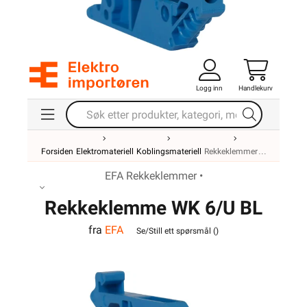
Logg inn
Handlekurv
Forsiden
Elektromateriell
Koblingsmateriell
Rekkeklemmer
EFA Rekkeklemmer •
Rekkeklemme WK 6/U BL
fra
EFA
VO
Se/Still ett spørsmål (
)