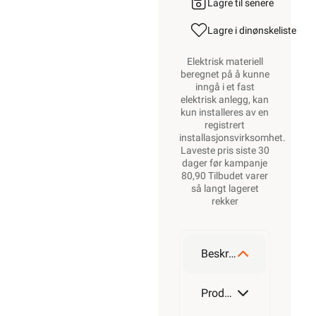
Lagre til senere
Lagre i din
ønskeliste
Elektrisk materiell
beregnet på å kunne
inngå i et fast
elektrisk anlegg, kan
kun installeres av en
registrert
installasjonsvirksomhet
.
Laveste pris siste 30
dager før kampanje
80,90 Tilbudet varer
så langt lageret
rekker
Beskrivelse
Produktdetaljer