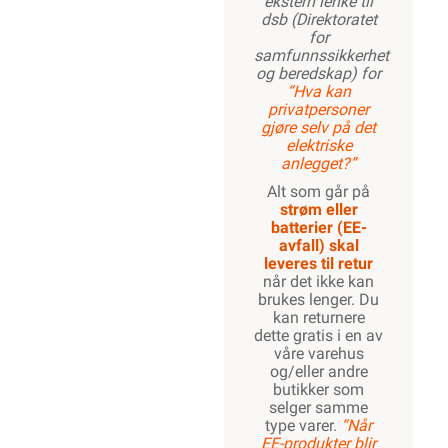
ekstern lenke til
dsb (Direktoratet
for
samfunnssikkerhet
og beredskap) for
“Hva kan
privatpersoner
gjøre selv på det
elektriske
anlegget?”
Alt som går på
strøm eller
batterier (EE-
avfall) skal
leveres til retur
når det ikke kan
brukes lenger. Du
kan returnere
dette gratis i en av
våre varehus
og/eller andre
butikker som
selger samme
type varer.
“Når
EE-produkter blir