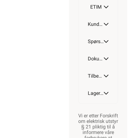
ETIM
Kundeomtale
Spørsmål og svar
Dokumentasjon
Tilbehør
Lagerstatus
Vi er etter Forskrift
om elektrisk utstyr
§ 21 pliktig til å
informere våre
forbrukere at