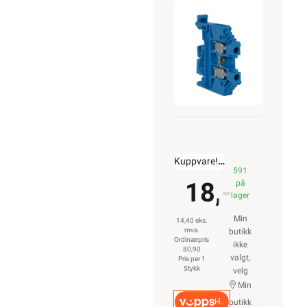
Kuppvare!
kr. 80,90
591
18,-
på
lager
Min
14,40 eks.
mva.
butikk
Ordinærpris
ikke
80,90
valgt,
Pris per 1
Stykk
velg
Min
Hurtigkasse
butikk