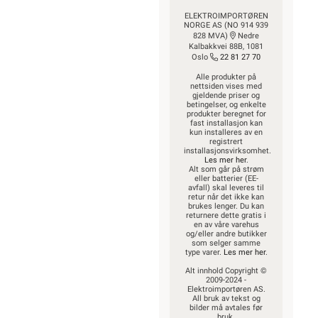
ELEKTROIMPORTØREN
NORGE AS (NO 914 939
828 MVA)
Nedre
Kalbakkvei 88B, 1081
Oslo
22 81 27 70
Alle produkter på
nettsiden vises med
gjeldende priser og
betingelser, og enkelte
produkter beregnet for
fast installasjon kan
kun installeres av en
registrert
installasjonsvirksomhet.
Les mer her
.
Alt som går på strøm
eller batterier (EE-
avfall) skal leveres til
retur når det ikke kan
brukes lenger. Du kan
returnere dette gratis i
en av våre varehus
og/eller andre butikker
som selger samme
type varer.
Les mer her
.
Alt innhold Copyright ©
2009-2024 -
Elektroimportøren AS.
All bruk av tekst og
bilder må avtales før
bruk.