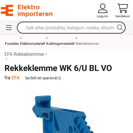
Logg inn
Handlekurv
Forsiden
Elektromateriell
Koblingsmateriell
Rekkeklemmer
EFA Rekkeklemmer •
Rekkeklemme WK 6/U BL VO
fra
EFA
Se/Still ett spørsmål (
)