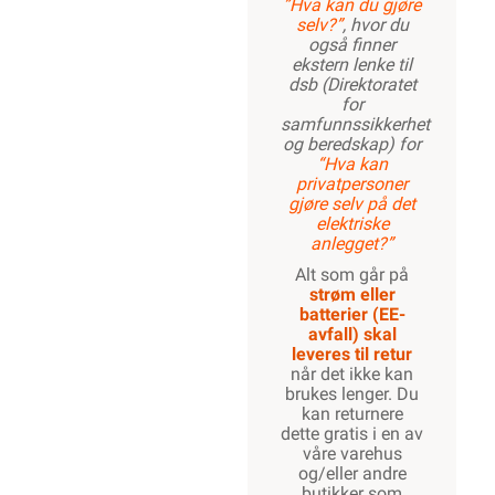
”Hva kan du gjøre
selv?”
, hvor du
også finner
ekstern lenke til
dsb (Direktoratet
for
samfunnssikkerhet
og beredskap) for
“Hva kan
privatpersoner
gjøre selv på det
elektriske
anlegget?”
Alt som går på
strøm eller
batterier (EE-
avfall) skal
leveres til retur
når det ikke kan
brukes lenger. Du
kan returnere
dette gratis i en av
våre varehus
og/eller andre
butikker som