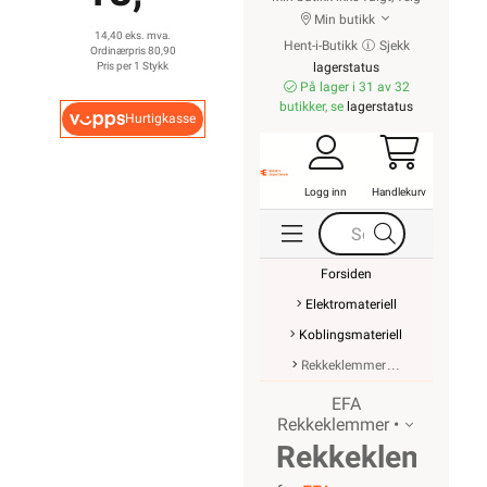
Min butikk
14,40 eks. mva.
Hent-i-Butikk
Sjekk
Ordinærpris 80,90
Pris per 1 Stykk
lagerstatus
På lager i 31 av 32
butikker, se
lagerstatus
Hurtigkasse
Logg inn
Handlekurv
Forsiden
Elektromateriell
Koblingsmateriell
Rekkeklemmer
EFA
Rekkeklemmer •
Rekkeklemme