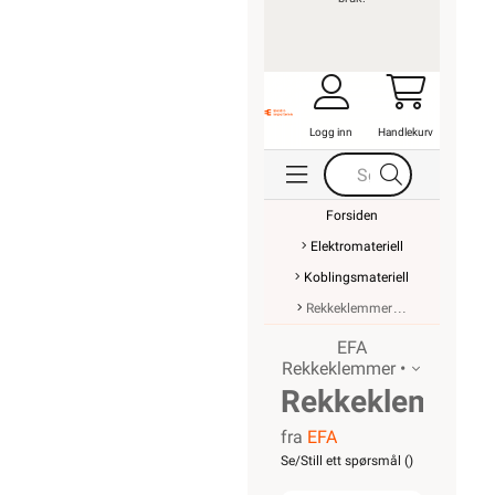
Logg inn
Handlekurv
Forsiden
Elektromateriell
Koblingsmateriell
Rekkeklemmer
EFA
Rekkeklemmer •
Rekkeklemme
fra
EFA
WK 6/U
Se/Still ett spørsmål (
)
BL VO