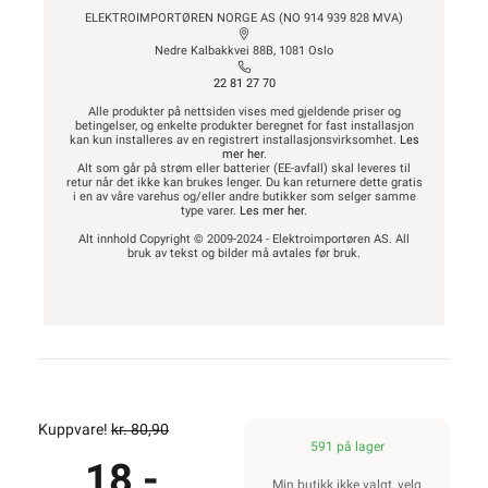
ELEKTROIMPORTØREN NORGE AS (NO 914 939 828 MVA)
Nedre Kalbakkvei 88B, 1081 Oslo
22 81 27 70
Alle produkter på nettsiden vises med gjeldende priser og
betingelser, og enkelte produkter beregnet for fast installasjon
kan kun installeres av en registrert installasjonsvirksomhet.
Les
mer her
.
Alt som går på strøm eller batterier (EE-avfall) skal leveres til
retur når det ikke kan brukes lenger. Du kan returnere dette gratis
i en av våre varehus og/eller andre butikker som selger samme
type varer.
Les mer her
.
Alt innhold Copyright © 2009-2024 - Elektroimportøren AS. All
bruk av tekst og bilder må avtales før bruk.
Kuppvare!
kr. 80,90
591 på lager
18,-
Min butikk ikke valgt, velg