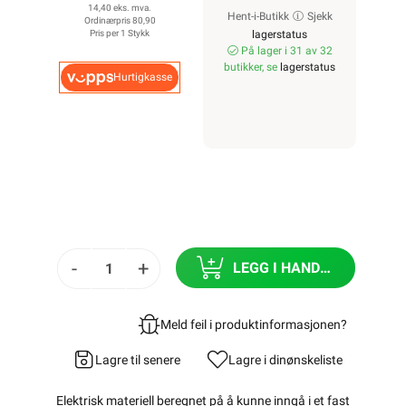
14,40 eks. mva.
Hent-i-Butikk
Sjekk
Ordinærpris 80,90
Pris per 1 Stykk
lagerstatus
På lager i 31 av 32
butikker, se
lagerstatus
Hurtigkasse
-
+
LEGG I HANDLEKURV
Meld feil i produktinformasjonen?
Lagre til senere
Lagre i din
ønskeliste
Elektrisk materiell beregnet på å kunne inngå i et fast