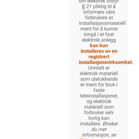
om elektrisk utstyr
§ 21 pliktig til å
informere våre
forbrukere at
installasjonsmateriell
ment for å kunne
inngå i et fast
elektrisk anlegg
kan kun
installeres av en
registrert
installasjonsvirksomhet
.
Unntatt er
elektrisk materiell
som utelukkende
er ment for bruk i
faste
teleinstallasjoner,
og elektrisk
materiell som
forbruker selv
lovlig kan
installere.
Ønsker
du mer
informasjon, se