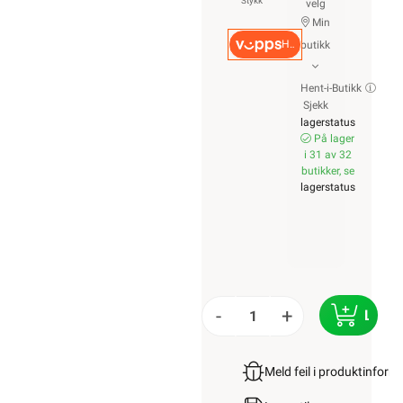
Stykk
velg
Min
Hurtigkasse
butikk
Hent-i-Butikk
Sjekk
lagerstatus
På lager
i 31 av 32
butikker, se
lagerstatus
-
+
LEGG
Meld feil i produktinfor