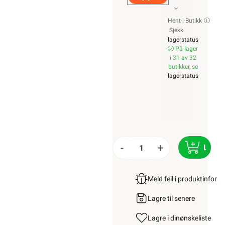
Hent-i-Butikk
Sjekk
lagerstatus
På lager
i 31 av 32
butikker, se
lagerstatus
-
+
LEGG
Meld feil i produktinfor
Lagre til senere
Lagre i din
ønskeliste