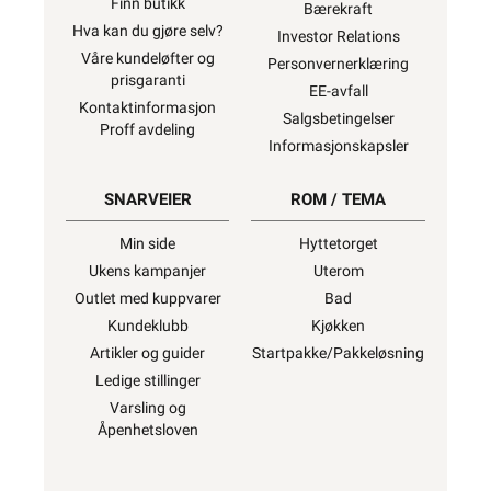
Finn butikk
Bærekraft
Hva kan du gjøre selv?
Investor Relations
Våre kundeløfter og
Personvernerklæring
prisgaranti
EE-avfall
Kontaktinformasjon
Salgsbetingelser
Proff avdeling
Informasjonskapsler
SNARVEIER
ROM / TEMA
Min side
Hyttetorget
Ukens kampanjer
Uterom
Outlet med kuppvarer
Bad
Kundeklubb
Kjøkken
Artikler og guider
Startpakke/Pakkeløsning
Ledige stillinger
Varsling og
Åpenhetsloven