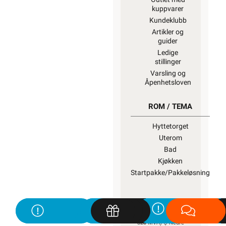
kuppvarer
Kundeklubb
Artikler og
guider
Ledige
stillinger
Varsling og
Åpenhetsloven
ROM / TEMA
Hyttetorget
Uterom
Bad
Kjøkken
Startpakke/Pakkeløsning
ELEKTROIMPORTØREN
NORGE AS (NO 914 939
828 MVA)
Nedre