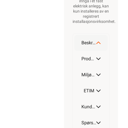
inngå i et fast
elektrisk anlegg, kan
kun installeres av en
registrert
installasjonsvirksomhet
.
Beskrivelse
Produktdetaljer
Miljøparametere
ETIM
Kundeomtale
Spørsmål og svar