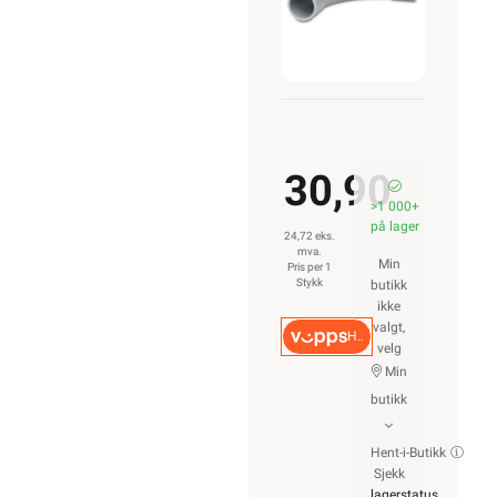
30,90
>1 000+
på lager
24,72 eks.
mva.
Min
Pris per 1
Stykk
butikk
ikke
valgt,
Hurtigkasse
velg
Min
butikk
Hent-i-Butikk
Sjekk
lagerstatus