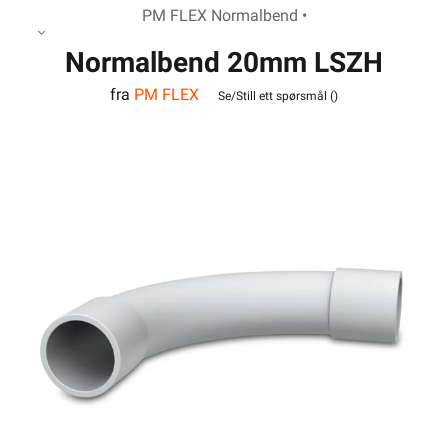
PM FLEX Normalbend •
Normalbend 20mm LSZH
fra
PM FLEX
Hvit
Se/Still ett spørsmål (
)