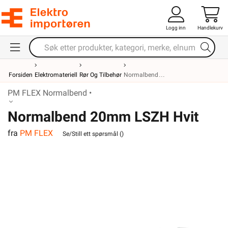
Logg inn
Handlekurv
Forsiden
Elektromateriell
Rør Og Tilbehør
Normalbend
PM FLEX Normalbend •
Normalbend 20mm LSZH Hvit
fra
PM FLEX
Se/Still ett spørsmål (
)