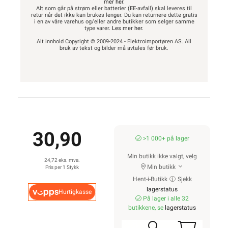
mer her
.
Alt som går på strøm eller batterier (EE-avfall) skal leveres til
retur når det ikke kan brukes lenger. Du kan returnere dette gratis
i en av våre varehus og/eller andre butikker som selger samme
type varer.
Les mer her
.
Alt innhold Copyright © 2009-2024 - Elektroimportøren AS. All
bruk av tekst og bilder må avtales før bruk.
30,90
>1 000+ på lager
Min butikk ikke valgt, velg
24,72 eks. mva.
Min butikk
Pris per 1 Stykk
Hent-i-Butikk
Sjekk
lagerstatus
Hurtigkasse
På lager i alle 32
butikkene, se
lagerstatus