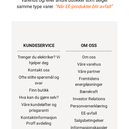
varehus og/eller andre butikker som selger
samme type varer.
“Når EE-produkter blir avfall”
KUNDESERVICE
OM OSS
Trenger du elektriker? Vi
Om oss
hjelper deg
Våre varehus
Kontakt oss
Våre partner
Ofte stilte spørsmål og
Fremtidens
svar
energiløsninger
Finn butikk
Bærekraft
Hva kan du gjøre selv?
Investor Relations
Våre kundeløfter og
Personvernerklæring
prisgaranti
EE-avfall
Kontaktinformasjon
Salgsbetingelser
Proff avdeling
Informasjonskapsler