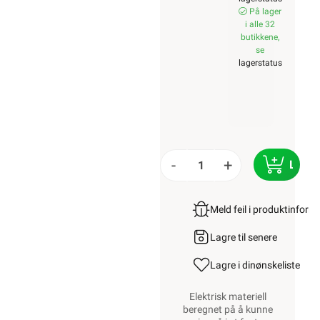
På lager
i alle 32
butikkene,
se
lagerstatus
-
+
LEGG
Meld feil i produktinfor
Lagre til senere
Lagre i din
ønskeliste
Elektrisk materiell
beregnet på å kunne