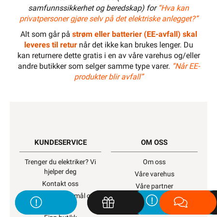
samfunnssikkerhet og beredskap) for
“Hva kan
privatpersoner gjøre selv på det elektriske anlegget?”
Alt som går på
strøm eller batterier (EE-avfall) skal
leveres til retur
når det ikke kan brukes lenger. Du
kan returnere dette gratis i en av våre varehus og/eller
andre butikker som selger samme type varer.
“Når EE-
produkter blir avfall”
KUNDESERVICE
OM OSS
Trenger du elektriker? Vi
Om oss
hjelper deg
Våre varehus
Kontakt oss
Våre partner
Ofte stilte spørsmål og
Fremtidens energiløsninger
svar
Bærekraft