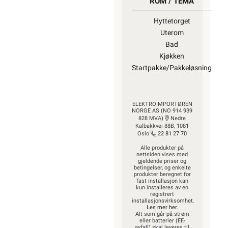
ROM / TEMA
Hyttetorget
Uterom
Bad
Kjøkken
Startpakke/Pakkeløsning
ELEKTROIMPORTØREN
NORGE AS (NO 914 939
828 MVA)
Nedre
Kalbakkvei 88B, 1081
Oslo
22 81 27 70
Alle produkter på
nettsiden vises med
gjeldende priser og
betingelser, og enkelte
produkter beregnet for
fast installasjon kan
kun installeres av en
registrert
installasjonsvirksomhet.
Les mer her
.
Alt som går på strøm
eller batterier (EE-
avfall) skal leveres til