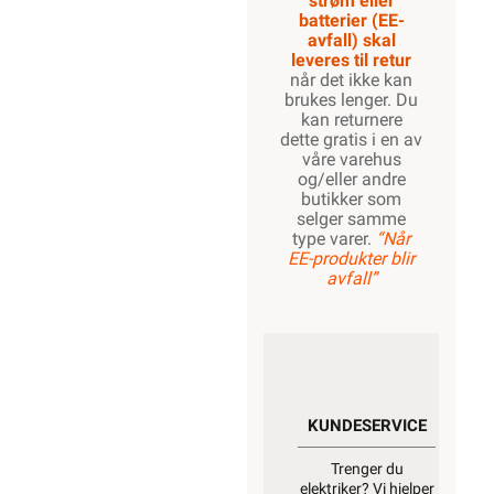
strøm eller
batterier (EE-
avfall) skal
leveres til retur
når det ikke kan
brukes lenger. Du
kan returnere
dette gratis i en av
våre varehus
og/eller andre
butikker som
selger samme
type varer.
“Når
EE-produkter blir
avfall”
KUNDESERVICE
Trenger du
elektriker? Vi hjelper