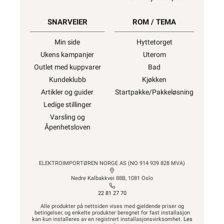
SNARVEIER
ROM / TEMA
Min side
Hyttetorget
Ukens kampanjer
Uterom
Outlet med kuppvarer
Bad
Kundeklubb
Kjøkken
Artikler og guider
Startpakke/Pakkeløsning
Ledige stillinger
Varsling og
Åpenhetsloven
ELEKTROIMPORTØREN NORGE AS (NO 914 939 828 MVA)
Nedre Kalbakkvei 88B, 1081 Oslo
22 81 27 70
Alle produkter på nettsiden vises med gjeldende priser og
betingelser, og enkelte produkter beregnet for fast installasjon
kan kun installeres av en registrert installasjonsvirksomhet.
Les