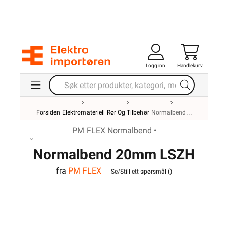
Logg inn
Handlekurv
Forsiden
Elektromateriell
Rør Og Tilbehør
Normalbend
PM FLEX Normalbend •
Normalbend 20mm LSZH
fra
PM FLEX
Hvit
Se/Still ett spørsmål (
)