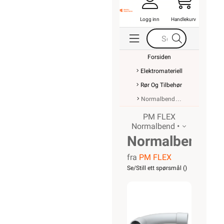
Logg inn
Handlekurv
Forsiden
Elektromateriell
Rør Og Tilbehør
Normalbend
PM FLEX
Normalbend •
Normalbend
fra
PM FLEX
20mm
Se/Still ett spørsmål (
)
LSZH
Hvit