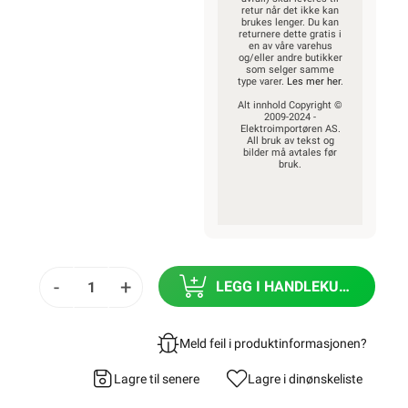
retur når det ikke kan
brukes lenger. Du kan
returnere dette gratis i
en av våre varehus
og/eller andre butikker
som selger samme
type varer.
Les mer her
.
Alt innhold Copyright ©
2009-2024 -
Elektroimportøren AS.
All bruk av tekst og
bilder må avtales før
bruk.
-
+
LEGG I HANDLEKURV
Meld feil i produktinformasjonen?
Lagre til senere
Lagre i din
ønskeliste