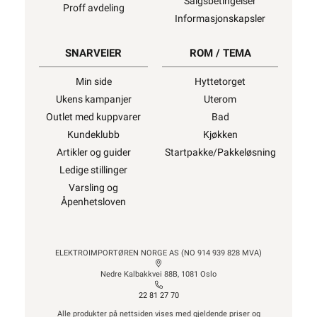
Salgsbetingelser
Proff avdeling
Informasjonskapsler
SNARVEIER
ROM / TEMA
Min side
Hyttetorget
Ukens kampanjer
Uterom
Outlet med kuppvarer
Bad
Kundeklubb
Kjøkken
Artikler og guider
Startpakke/Pakkeløsning
Ledige stillinger
Varsling og
Åpenhetsloven
ELEKTROIMPORTØREN NORGE AS (NO 914 939 828 MVA)
Nedre Kalbakkvei 88B, 1081 Oslo
22 81 27 70
Alle produkter på nettsiden vises med gjeldende priser og