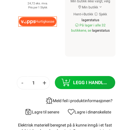
Min butikk ikke valgt, velg
24,72 eks. mva.
Min butikk
Pris per 1 Stykk
Hent-i-Butikk
Sjekk
lagerstatus
Hurtigkasse
På lager i alle 32
butikkene, se
lagerstatus
-
+
LEGG I HANDLEKURV
Meld feil i produktinformasjonen?
Lagre til senere
Lagre i din
ønskeliste
Elektrisk materiell beregnet på å kunne inngå i et fast