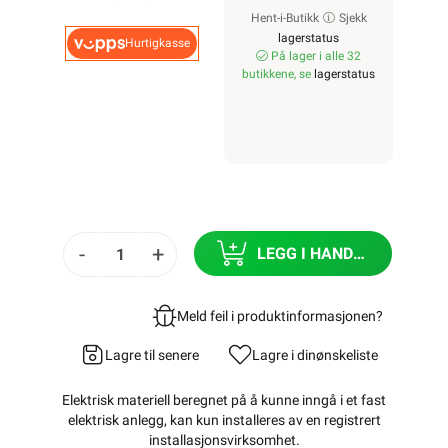
Hent-i-Butikk
Sjekk
lagerstatus
Hurtigkasse
På lager i alle 32
butikkene, se
lagerstatus
-
+
LEGG I HANDLEKURV
Meld feil i produktinformasjonen?
Lagre til senere
Lagre i din
ønskeliste
Elektrisk materiell beregnet på å kunne inngå i et fast
elektrisk anlegg, kan kun installeres av en registrert
installasjonsvirksomhet
.