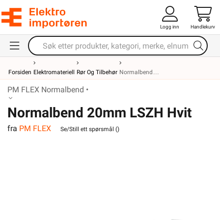
Logg inn
Handlekurv
Forsiden
Elektromateriell
Rør Og Tilbehør
Normalbend
PM FLEX Normalbend •
Normalbend 20mm LSZH Hvit
fra
PM FLEX
Se/Still ett spørsmål (
)