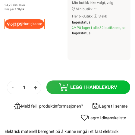
Min butikk ikke valgt, velg
24,72 eks. mva.
Min butikk
Pris per 1 Stykk
Hent-i-Butikk
Sjekk
lagerstatus
Hurtigkasse
På lager i alle 32 butikkene, se
lagerstatus
-
+
LEGG I HANDLEKURV
Meld feil i produktinformasjonen?
Lagre til senere
Lagre i din
ønskeliste
Elektrisk materiell beregnet på å kunne inngå i et fast elektrisk