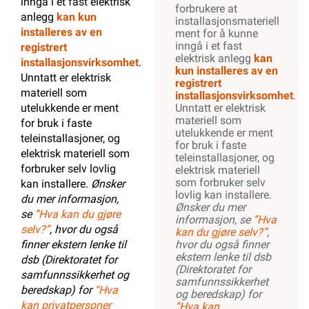
inngå i et fast elektrisk
forbrukere at
anlegg
kan kun
installasjonsmateriell
installeres av en
ment for å kunne
inngå i et fast
registrert
elektrisk anlegg
kan
installasjonsvirksomhet
.
kun installeres av en
Unntatt er elektrisk
registrert
materiell som
installasjonsvirksomhet
.
utelukkende er ment
Unntatt er elektrisk
materiell som
for bruk i faste
utelukkende er ment
teleinstallasjoner, og
for bruk i faste
elektrisk materiell som
teleinstallasjoner, og
forbruker selv lovlig
elektrisk materiell
som forbruker selv
kan installere.
Ønsker
lovlig kan installere.
du mer informasjon,
Ønsker du mer
se
”Hva kan du gjøre
informasjon, se
”Hva
selv?”
, hvor du også
kan du gjøre selv?”
,
finner ekstern lenke til
hvor du også finner
ekstern lenke til dsb
dsb (Direktoratet for
(Direktoratet for
samfunnssikkerhet og
samfunnssikkerhet
beredskap) for
“Hva
og beredskap) for
kan privatpersoner
“Hva kan