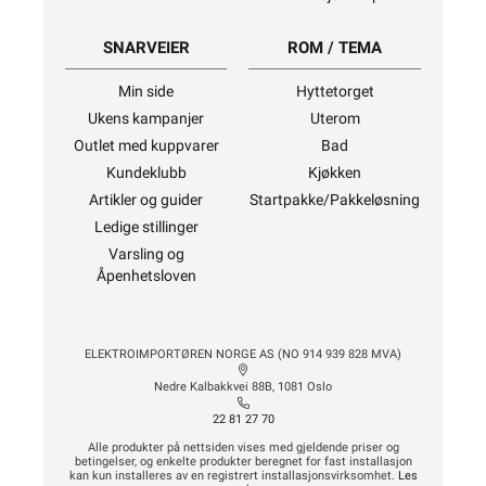
SNARVEIER
ROM / TEMA
Min side
Hyttetorget
Ukens kampanjer
Uterom
Outlet med kuppvarer
Bad
Kundeklubb
Kjøkken
Artikler og guider
Startpakke/Pakkeløsning
Ledige stillinger
Varsling og
Åpenhetsloven
ELEKTROIMPORTØREN NORGE AS (NO 914 939 828 MVA)
Nedre Kalbakkvei 88B, 1081 Oslo
22 81 27 70
Alle produkter på nettsiden vises med gjeldende priser og
betingelser, og enkelte produkter beregnet for fast installasjon
kan kun installeres av en registrert installasjonsvirksomhet.
Les