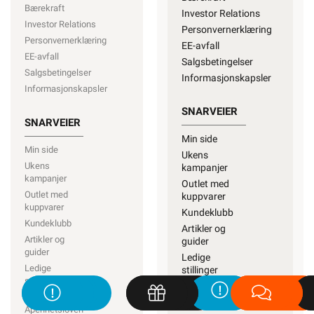
Bærekraft
Investor Relations
Investor Relations
Personvernerklæring
Personvernerklæring
EE-avfall
EE-avfall
Salgsbetingelser
Salgsbetingelser
Informasjonskapsler
Informasjonskapsler
SNARVEIER
SNARVEIER
Min side
Min side
Ukens
Ukens
kampanjer
kampanjer
Outlet med
Outlet med
kuppvarer
kuppvarer
Kundeklubb
Kundeklubb
Artikler og
Artikler og
guider
guider
Ledige
Ledige
stillinger
stillinger
Varsling og
Varsling og
Åpenhetsloven
Åpenhetsloven