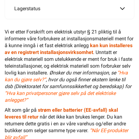
Lagerstatus
Vi er etter Forskrift om elektrisk utstyr § 21 pliktig til å
informere våre forbrukere at installasjonsmateriell ment for
å kunne inngå i et fast elektrisk anlegg
kan kun installeres
av en registrert installasjonsvirksomhet
. Unntatt er
elektrisk materiell som utelukkende er ment for bruk i faste
teleinstallasjoner, og elektrisk materiell som forbruker selv
lovlig kan installere.
Ønsker du mer informasjon, se
”Hva
kan du gjøre selv?”
, hvor du også finner ekstern lenke til
dsb (Direktoratet for samfunnssikkerhet og beredskap) for
“Hva kan privatpersoner gjøre selv på det elektriske
anlegget?”
Alt som går på
strøm eller batterier (EE-avfall) skal
leveres til retur
når det ikke kan brukes lenger. Du kan
returnere dette gratis i en av våre varehus og/eller andre
butikker som selger samme type varer.
“Når EE-produkter
blir avfall”