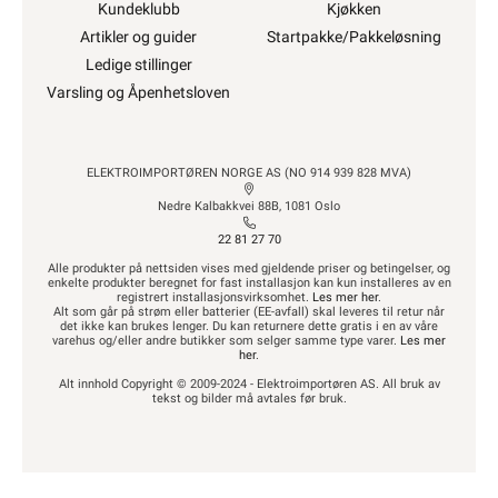
Kundeklubb
Kjøkken
Artikler og guider
Startpakke/Pakkeløsning
Ledige stillinger
Varsling og Åpenhetsloven
ELEKTROIMPORTØREN NORGE AS (NO 914 939 828 MVA)
Nedre Kalbakkvei 88B, 1081 Oslo
22 81 27 70
Alle produkter på nettsiden vises med gjeldende priser og betingelser, og
enkelte produkter beregnet for fast installasjon kan kun installeres av en
registrert installasjonsvirksomhet.
Les mer her
.
Alt som går på strøm eller batterier (EE-avfall) skal leveres til retur når
det ikke kan brukes lenger. Du kan returnere dette gratis i en av våre
varehus og/eller andre butikker som selger samme type varer.
Les mer
her
.
Alt innhold Copyright © 2009-2024 - Elektroimportøren AS. All bruk av
tekst og bilder må avtales før bruk.