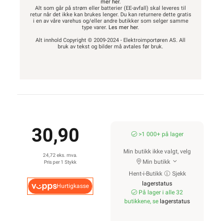
mer her
.
Alt som går på strøm eller batterier (EE-avfall) skal leveres til
retur når det ikke kan brukes lenger. Du kan returnere dette gratis
i en av våre varehus og/eller andre butikker som selger samme
type varer.
Les mer her
.
Alt innhold Copyright © 2009-2024 - Elektroimportøren AS. All
bruk av tekst og bilder må avtales før bruk.
30,90
>1 000+ på lager
Min butikk ikke valgt, velg
24,72 eks. mva.
Min butikk
Pris per 1 Stykk
Hent-i-Butikk
Sjekk
lagerstatus
Hurtigkasse
På lager i alle 32
butikkene, se
lagerstatus