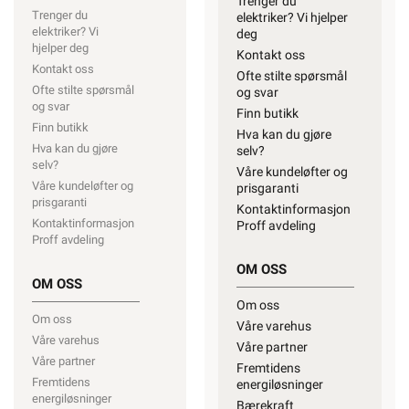
Trenger du
Trenger du
elektriker? Vi hjelper
elektriker? Vi
deg
hjelper deg
Kontakt oss
Kontakt oss
Ofte stilte spørsmål
Ofte stilte spørsmål
og svar
og svar
Finn butikk
Finn butikk
Hva kan du gjøre
Hva kan du gjøre
selv?
selv?
Våre kundeløfter og
Våre kundeløfter og
prisgaranti
prisgaranti
Kontaktinformasjon
Kontaktinformasjon
Proff avdeling
Proff avdeling
OM OSS
OM OSS
Om oss
Om oss
Våre varehus
Våre varehus
Våre partner
Våre partner
Fremtidens
Fremtidens
energiløsninger
energiløsninger
Bærekraft