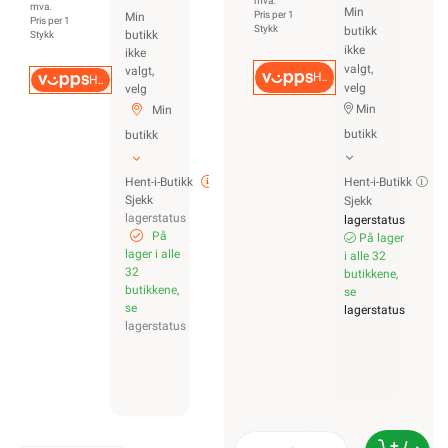
mva.
mva.
Min
Pris per 1
Min
Pris per 1
Stykk
butikk
butikk
Stykk
ikke
ikke
valgt,
valgt,
Hurtigkasse
Hurtigkasse
velg
velg
Min
Min
butikk
butikk
Hent-i-Butikk
Hent-i-Butikk
Sjekk
Sjekk
lagerstatus
lagerstatus
På
På lager
lager i alle
i alle 32
32
butikkene,
butikkene,
se
se
lagerstatus
lagerstatus