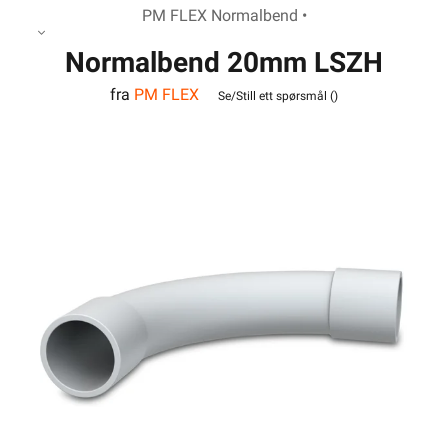
PM FLEX Normalbend •
Normalbend 20mm LSZH
fra
PM FLEX
Hvit
Se/Still ett spørsmål (
)