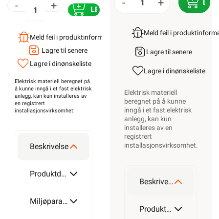
-
+
LEG
-
+
LEGG I HANDLEKURV
Meld feil i produktinfor
Meld feil i produktinformasjonen?
Lagre til senere
Lagre til senere
Lagre i din
ønskeliste
Lagre i din
ønskeliste
Elektrisk materiell beregnet på
å kunne inngå i et fast elektrisk
Elektrisk materiell
anlegg, kan kun installeres av
beregnet på å kunne
en registrert
inngå i et fast elektrisk
installasjonsvirksomhet
.
anlegg, kan kun
installeres av en
registrert
installasjonsvirksomhet
.
Beskrivelse
Produktdetaljer
Beskrivelse
Miljøparametere
Produktdetaljer