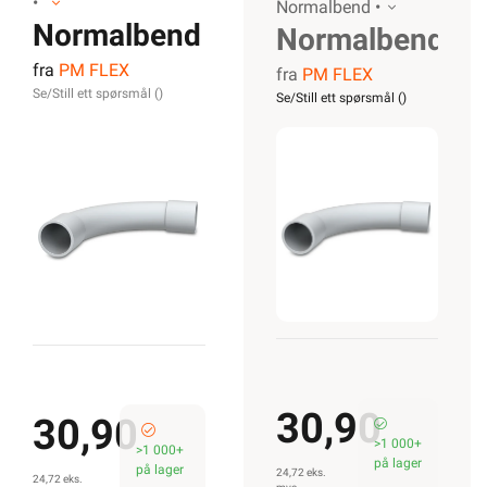
•
Normalbend •
Normalbend
Normalbend
fra
PM FLEX
20mm LSZH
fra
PM FLEX
20mm
Se/Still ett spørsmål (
)
Se/Still ett spørsmål (
)
Hvit
LSZH Hvit
30,90
30,90
>1 000+
>1 000+
på lager
på lager
24,72 eks.
24,72 eks.