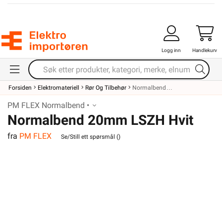
Logg inn
Handlekurv
Forsiden
Elektromateriell
Rør Og Tilbehør
Normalbend
PM FLEX Normalbend •
Normalbend 20mm LSZH Hvit
fra
PM FLEX
Se/Still ett spørsmål (
)