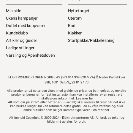
Min side
Hyttetorget
Ukens kampanjer
Uterom
Outlet med kuppvarer
Bad
Kundeklubb
Kjøkken
Artikler og guider
Startpakke/Pakkeløsning
Ledige stillinger
Varsling og Åpenhetsloven
ELEKTROIMPORTØREN NORGE AS (NO 914 939 828 MVA)
Nedre Kalbakkvei
88B, 1081 Oslo
22 81 27 70
Alle produkter på nettsiden vises med gjeldende priser og betingelser, og enkelte
produkter beregnet for fast installasjon kan kun installeres av en registrert
installasjonsvirksomhet.
Les mer her
.
Alt som går på strøm eller batterier (EE-avfall) skal leveres til retur når det ikke
kan brukes lenger. Du kan returnere dette gratis i en av våre varehus og/eller
andre butikker som selger samme type varer.
Les mer her
.
Alt innhold Copyright © 2009-2024 - Elektroimportøren AS. All bruk av tekst og
bilder må avtales før bruk.