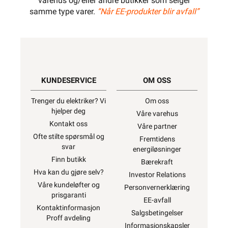
varehus og/eller andre butikker som selger
samme type varer.
“Når EE-produkter blir avfall”
KUNDESERVICE
OM OSS
Trenger du elektriker? Vi
Om oss
hjelper deg
Våre varehus
Kontakt oss
Våre partner
Ofte stilte spørsmål og
Fremtidens
svar
energiløsninger
Finn butikk
Bærekraft
Hva kan du gjøre selv?
Investor Relations
Våre kundeløfter og
Personvernerklæring
prisgaranti
EE-avfall
Kontaktinformasjon
Salgsbetingelser
Proff avdeling
Informasjonskapsler