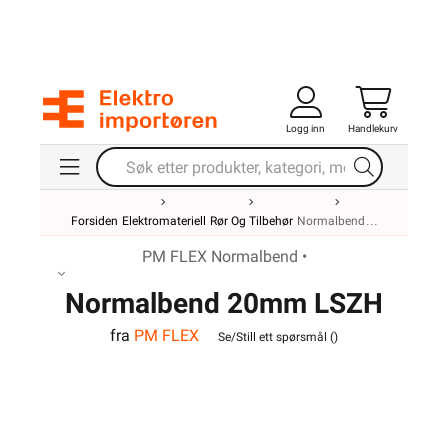
Logg inn
Handlekurv
Forsiden
Elektromateriell
Rør Og Tilbehør
Normalbend
PM FLEX Normalbend •
Normalbend 20mm LSZH
fra
PM FLEX
Hvit
Se/Still ett spørsmål (
)