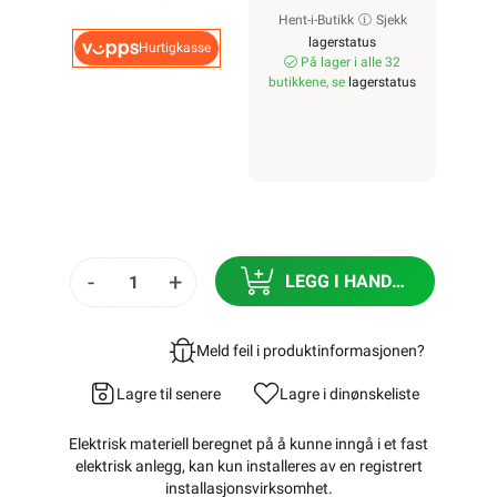
Hent-i-Butikk
Sjekk
lagerstatus
Hurtigkasse
På lager i alle 32
butikkene, se
lagerstatus
-
+
LEGG I HANDLEKURV
Meld feil i produktinformasjonen?
Lagre til senere
Lagre i din
ønskeliste
Elektrisk materiell beregnet på å kunne inngå i et fast
elektrisk anlegg, kan kun installeres av en registrert
installasjonsvirksomhet
.