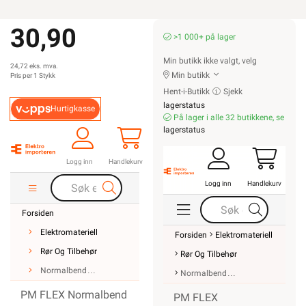
30,90
>1 000+ på lager
Min butikk ikke valgt, velg
24,72 eks. mva.
Min butikk
Pris per 1 Stykk
Hent-i-Butikk
Sjekk
lagerstatus
Hurtigkasse
På lager i alle 32 butikkene, se
lagerstatus
Logg inn
Handlekurv
Logg inn
Handlekurv
Forsiden
Elektromateriell
Forsiden
Elektromateriell
Rør Og Tilbehør
Rør Og Tilbehør
Normalbend
Normalbend
PM FLEX Normalbend
PM FLEX