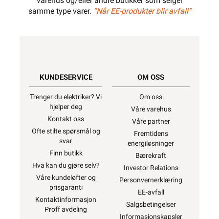
varehus og/eller andre butikker som selger
samme type varer.
“Når EE-produkter blir avfall”
KUNDESERVICE
OM OSS
Trenger du elektriker? Vi
Om oss
hjelper deg
Våre varehus
Kontakt oss
Våre partner
Ofte stilte spørsmål og
Fremtidens
svar
energiløsninger
Finn butikk
Bærekraft
Hva kan du gjøre selv?
Investor Relations
Våre kundeløfter og
Personvernerklæring
prisgaranti
EE-avfall
Kontaktinformasjon
Salgsbetingelser
Proff avdeling
Informasjonskapsler