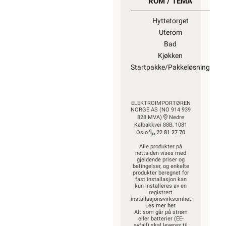
ROM / TEMA
Hyttetorget
Uterom
Bad
Kjøkken
Startpakke/Pakkeløsning
ELEKTROIMPORTØREN
NORGE AS (NO 914 939
828 MVA)
Nedre
Kalbakkvei 88B, 1081
Oslo
22 81 27 70
Alle produkter på
nettsiden vises med
gjeldende priser og
betingelser, og enkelte
produkter beregnet for
fast installasjon kan
kun installeres av en
registrert
installasjonsvirksomhet.
Les mer her
.
Alt som går på strøm
eller batterier (EE-
avfall) skal leveres til