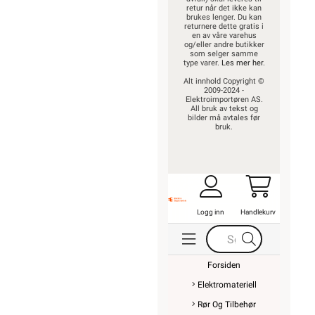
retur når det ikke kan
brukes lenger. Du kan
returnere dette gratis i
en av våre varehus
og/eller andre butikker
som selger samme
type varer.
Les mer her
.
Alt innhold Copyright ©
2009-2024 -
Elektroimportøren AS.
All bruk av tekst og
bilder må avtales før
bruk.
Logg inn
Handlekurv
Forsiden
Elektromateriell
Rør Og Tilbehør