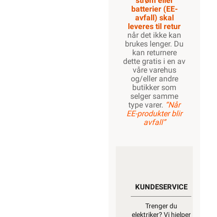
strøm eller
batterier (EE-
avfall) skal
leveres til retur
når det ikke kan
brukes lenger. Du
kan returnere
dette gratis i en av
våre varehus
og/eller andre
butikker som
selger samme
type varer.
“Når
EE-produkter blir
avfall”
KUNDESERVICE
Trenger du
elektriker? Vi hjelper