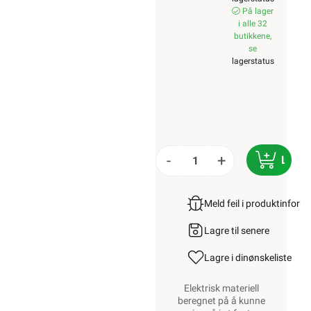
På lager
i alle 32
butikkene,
se
lagerstatus
-
+
LEGG
Meld feil i produktinfor
Lagre til senere
Lagre i din
ønskeliste
Elektrisk materiell
beregnet på å kunne