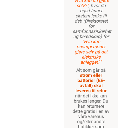
”Hva kan du gjøre
selv?”
, hvor du
også finner
ekstern lenke til
dsb (Direktoratet
for
samfunnssikkerhet
og beredskap) for
“Hva kan
privatpersoner
gjøre selv på det
elektriske
anlegget?”
Alt som går på
strøm eller
batterier (EE-
avfall) skal
leveres til retur
når det ikke kan
brukes lenger. Du
kan returnere
dette gratis i en av
våre varehus
og/eller andre
butikker som