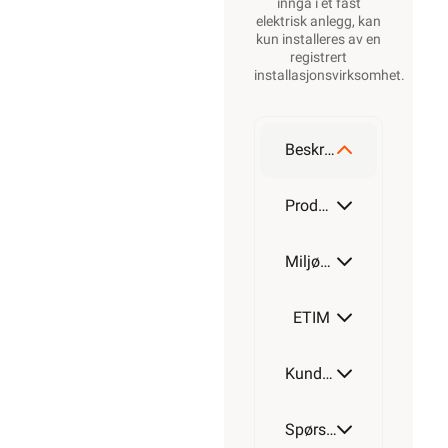
inngå i et fast
elektrisk anlegg, kan
kun installeres av en
registrert
installasjonsvirksomhet
.
Beskrivelse
Produktdetaljer
Miljøparametere
ETIM
Kundeomtale
Spørsmål og svar