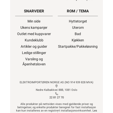
SNARVEIER
ROM / TEMA
Min side
Hyttetorget
Ukens kampanjer
Uterom
Outlet med kuppvarer
Bad
Kundeklubb
Kjøkken
Artikler og guider
Startpakke/Pakkeløsning
Ledige stillinger
Varsling og
Åpenhetsloven
ELEKTROIMPORTØREN NORGE AS (NO 914 939 828 MVA)
Nedre Kalbakkvei 88B, 1081 Oslo
22 81 27 70
Alle produkter på nettsiden vises med gjeldende priser og
betingelser, og enkelte produkter beregnet for fast installasjon
kan kun installeres av en registrert installasjonsvirksomhet.
Les