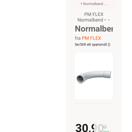
Normalbend
PM FLEX
Normalbend •
Normalbend
fra
PM FLEX
20mm
Se/Still ett spørsmål (
)
LSZH
Hvit
30,90