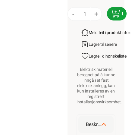
-
+
LEGG
Meld feil i produktinfor
Lagre til senere
Lagre i din
ønskeliste
Elektrisk materiell
beregnet på å kunne
inngå i et fast
elektrisk anlegg, kan
kun installeres av en
registrert
installasjonsvirksomhet
.
Beskrivelse