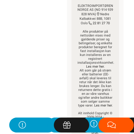
ELEKTROIMPORTØREN
NORGE AS (NO 914 939
828 MVA)
Nedre
Kalbakkvei 88B, 1081
Oslo
22 81 27 70
Alle produkter på
nettsiden vises med
gjeldende priser og
betingelser, og enkelte
produkter beregnet for
fast installasjon kan
kun installeres av en
registrert
installasjonsvirksomhet.
Les mer her
.
Alt som går på strøm
eller batterier (EE-
avfall) skal leveres til
retur når det ikke kan
brukes lenger. Du kan
returnere dette gratis i
en av våre varehus
og/eller andre butikker
som selger samme
type varer.
Les mer her
.
Alt innhold Copyright ©
2009-2024 -
Elektroimportøren AS.
All bruk av tekst og
bilder må avtales før
bruk.