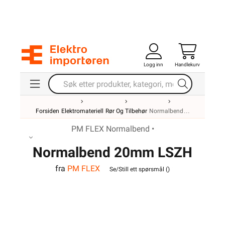
Logg inn
Handlekurv
Forsiden
Elektromateriell
Rør Og Tilbehør
Normalbend
PM FLEX Normalbend •
Normalbend 20mm LSZH
fra
PM FLEX
Hvit
Se/Still ett spørsmål (
)