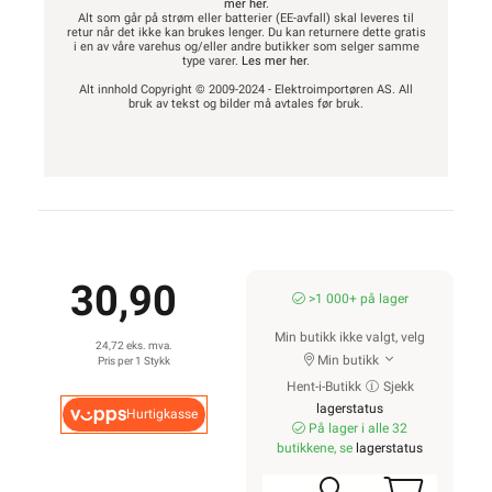
mer her
.
Alt som går på strøm eller batterier (EE-avfall) skal leveres til
retur når det ikke kan brukes lenger. Du kan returnere dette gratis
i en av våre varehus og/eller andre butikker som selger samme
type varer.
Les mer her
.
Alt innhold Copyright © 2009-2024 - Elektroimportøren AS. All
bruk av tekst og bilder må avtales før bruk.
30,90
>1 000+ på lager
Min butikk ikke valgt, velg
24,72 eks. mva.
Min butikk
Pris per 1 Stykk
Hent-i-Butikk
Sjekk
lagerstatus
Hurtigkasse
På lager i alle 32
butikkene, se
lagerstatus