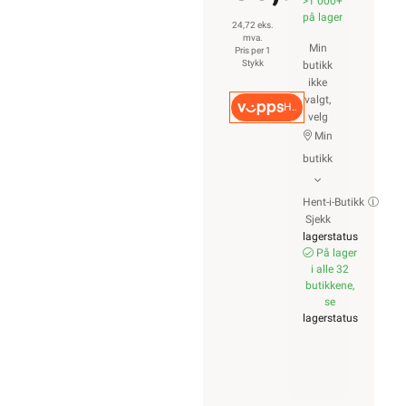
>1 000+
på lager
24,72 eks.
mva.
Min
Pris per 1
Stykk
butikk
ikke
valgt,
Hurtigkasse
velg
Min
butikk
Hent-i-Butikk
Sjekk
lagerstatus
På lager
i alle 32
butikkene,
se
lagerstatus