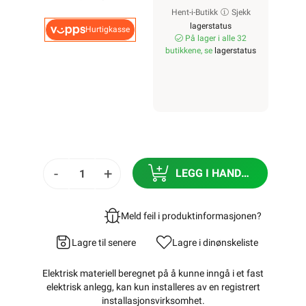
Hent-i-Butikk
Sjekk
lagerstatus
Hurtigkasse
På lager i alle 32
butikkene, se
lagerstatus
-
+
LEGG I HANDLEKURV
Meld feil i produktinformasjonen?
Lagre til senere
Lagre i din
ønskeliste
Elektrisk materiell beregnet på å kunne inngå i et fast
elektrisk anlegg, kan kun installeres av en registrert
installasjonsvirksomhet
.