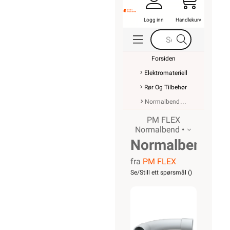
Logg inn
Handlekurv
Forsiden
Elektromateriell
Rør Og Tilbehør
Normalbend
PM FLEX
Normalbend •
Normalbend
fra
PM FLEX
20mm
Se/Still ett spørsmål (
)
LSZH
Hvit