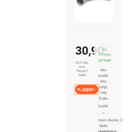
30,90
>1 000+
på lager
24,72 eks.
mva.
Min
Pris per 1
Stykk
butikk
ikke
valgt,
Hurtigkasse
velg
Min
butikk
Hent-i-Butikk
Sjekk
lagerstatus