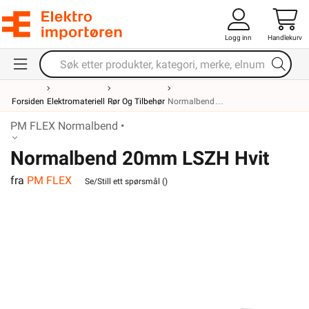
Logg inn
Handlekurv
Forsiden
Elektromateriell
Rør Og Tilbehør
Normalbend
PM FLEX Normalbend •
Normalbend 20mm LSZH Hvit
fra
PM FLEX
Se/Still ett spørsmål (
)