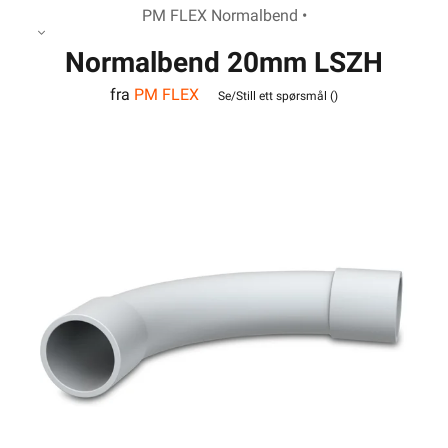
PM FLEX Normalbend •
Normalbend 20mm LSZH
fra
PM FLEX
Hvit
Se/Still ett spørsmål (
)