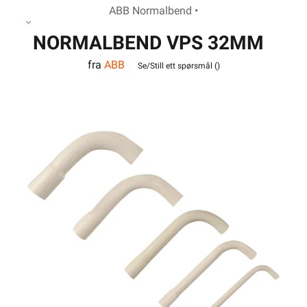
ABB Normalbend •
NORMALBEND VPS 32MM
fra
ABB
Se/Still ett spørsmål (
)