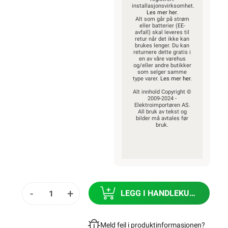
installasjonsvirksomhet.
Les mer her
.
Alt som går på strøm
eller batterier (EE-
avfall) skal leveres til
retur når det ikke kan
brukes lenger. Du kan
returnere dette gratis i
en av våre varehus
og/eller andre butikker
som selger samme
type varer.
Les mer her
.
Alt innhold Copyright ©
2009-2024 -
Elektroimportøren AS.
All bruk av tekst og
bilder må avtales før
bruk.
-
+
LEGG I HANDLEKURV
Meld feil i produktinformasjonen?