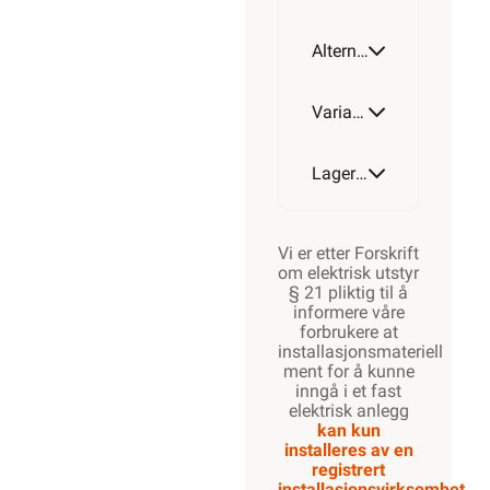
Alternative artikler
Varianter av artikkel
Lagerstatus
Vi er etter Forskrift
om elektrisk utstyr
§ 21 pliktig til å
informere våre
forbrukere at
installasjonsmateriell
ment for å kunne
inngå i et fast
elektrisk anlegg
kan kun
installeres av en
registrert
installasjonsvirksomhet
.