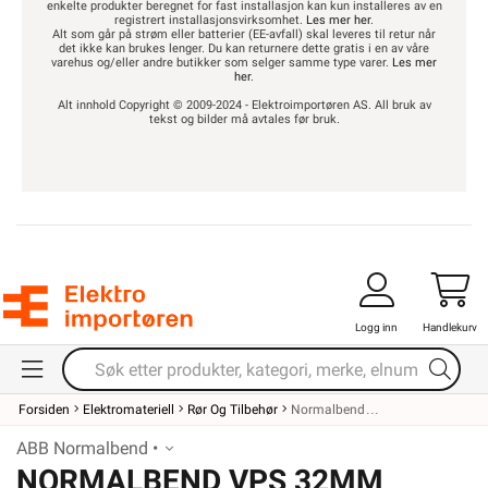
enkelte produkter beregnet for fast installasjon kan kun installeres av en
registrert installasjonsvirksomhet.
Les mer her
.
Alt som går på strøm eller batterier (EE-avfall) skal leveres til retur når
det ikke kan brukes lenger. Du kan returnere dette gratis i en av våre
varehus og/eller andre butikker som selger samme type varer.
Les mer
her
.
Alt innhold Copyright © 2009-2024 - Elektroimportøren AS. All bruk av
tekst og bilder må avtales før bruk.
Logg inn
Handlekurv
Forsiden
Elektromateriell
Rør Og Tilbehør
Normalbend
ABB Normalbend •
NORMALBEND VPS 32MM