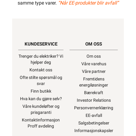
samme type varer.
“Når EE-produkter blir avfall”
KUNDESERVICE
OM OSS
Trenger du elektriker? Vi
Om oss
hjelper deg
Våre varehus
Kontakt oss
Våre partner
Ofte stilte spørsmål og
Fremtidens
svar
energiløsninger
Finn butikk
Bærekraft
Hva kan du gjøre selv?
Investor Relations
Våre kundeløfter og
Personvernerklæring
prisgaranti
EE-avfall
Kontaktinformasjon
Salgsbetingelser
Proff avdeling
Informasjonskapsler