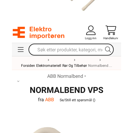
Logg inn
Handlekurv
Forsiden
Elektromateriell
Rør Og Tilbehør
Normalbend
ABB Normalbend •
NORMALBEND VPS
fra
ABB
32MM
Se/Still ett spørsmål (
)