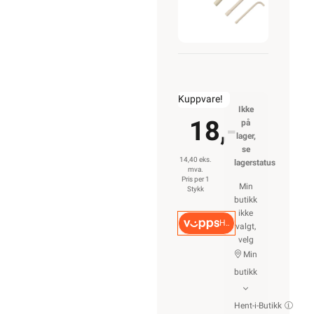
Kuppvare!
Ikke
18,-
på
lager,
se
14,40 eks.
lagerstatus
mva.
Pris per 1
Min
Stykk
butikk
ikke
Hurtigkasse
valgt,
velg
Min
butikk
Hent-i-Butikk