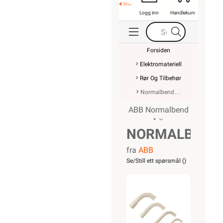
Logg inn
Handlekurv
Forsiden
Elektromateriell
Rør Og Tilbehør
Normalbend
ABB Normalbend
•
NORMALBEND
fra
ABB
VPS
Se/Still ett spørsmål (
)
32MM