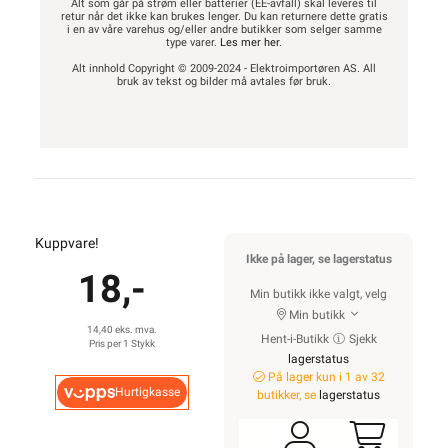
Alt som går på strøm eller batterier (EE-avfall) skal leveres til
retur når det ikke kan brukes lenger. Du kan returnere dette gratis
i en av våre varehus og/eller andre butikker som selger samme
type varer.
Les mer her
.
Alt innhold Copyright © 2009-2024 - Elektroimportøren AS. All
bruk av tekst og bilder må avtales før bruk.
Kuppvare!
Ikke på lager, se lagerstatus
18,-
Min butikk ikke valgt, velg
Min butikk
14,40 eks. mva.
Hent-i-Butikk
Sjekk
Pris per 1 Stykk
lagerstatus
På lager kun i 1 av 32
Hurtigkasse
butikker, se
lagerstatus