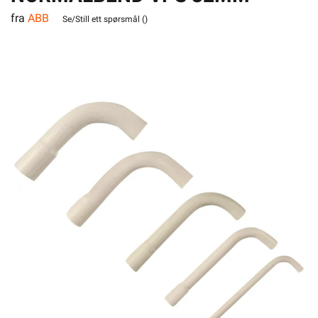
fra
ABB
Se/Still ett spørsmål (
)