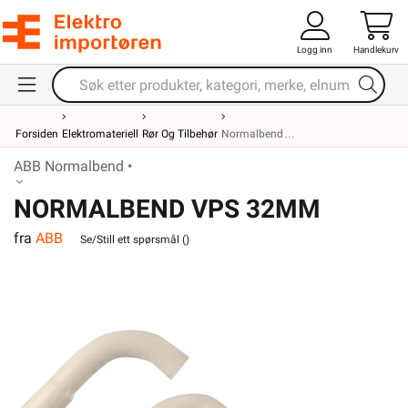
Logg inn
Handlekurv
Forsiden
Elektromateriell
Rør Og Tilbehør
Normalbend
ABB Normalbend •
NORMALBEND VPS 32MM
fra
ABB
Se/Still ett spørsmål (
)