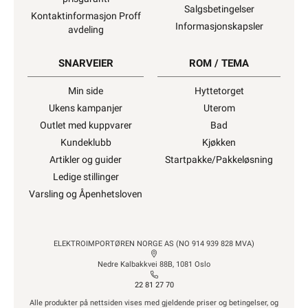
Salgsbetingelser
Kontaktinformasjon Proff
Informasjonskapsler
avdeling
SNARVEIER
ROM / TEMA
Min side
Hyttetorget
Ukens kampanjer
Uterom
Outlet med kuppvarer
Bad
Kundeklubb
Kjøkken
Artikler og guider
Startpakke/Pakkeløsning
Ledige stillinger
Varsling og Åpenhetsloven
ELEKTROIMPORTØREN NORGE AS (NO 914 939 828 MVA)
Nedre Kalbakkvei 88B, 1081 Oslo
22 81 27 70
Alle produkter på nettsiden vises med gjeldende priser og betingelser, og