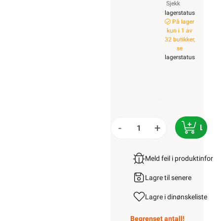
Sjekk
lagerstatus
På lager
kun i 1 av
32 butikker,
se
lagerstatus
-
+
LEGG
Meld feil i produktinfor
Lagre til senere
Lagre i din
ønskeliste
Begrenset antall!