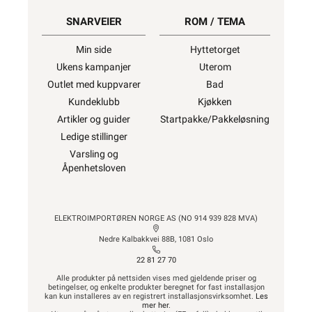
SNARVEIER
ROM / TEMA
Min side
Hyttetorget
Ukens kampanjer
Uterom
Outlet med kuppvarer
Bad
Kundeklubb
Kjøkken
Artikler og guider
Startpakke/Pakkeløsning
Ledige stillinger
Varsling og
Åpenhetsloven
ELEKTROIMPORTØREN NORGE AS (NO 914 939 828 MVA)
Nedre Kalbakkvei 88B, 1081 Oslo
22 81 27 70
Alle produkter på nettsiden vises med gjeldende priser og
betingelser, og enkelte produkter beregnet for fast installasjon
kan kun installeres av en registrert installasjonsvirksomhet.
Les
mer her
.