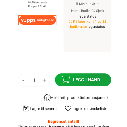
14,40 eks. mva.
Min butikk
Pris per 1 Stykk
Hent-i-Butikk
Sjekk
lagerstatus
Hurtigkasse
På lager kun i 1 av 32
butikker, se
lagerstatus
-
+
LEGG I HANDLEKURV
Meld feil i produktinformasjonen?
Lagre til senere
Lagre i din
ønskeliste
Begrenset antall!