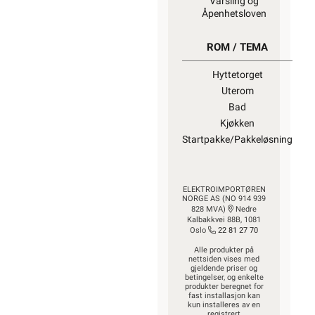
Varsling og
Åpenhetsloven
ROM / TEMA
Hyttetorget
Uterom
Bad
Kjøkken
Startpakke/Pakkeløsning
ELEKTROIMPORTØREN
NORGE AS (NO 914 939
828 MVA)
Nedre
Kalbakkvei 88B, 1081
Oslo
22 81 27 70
Alle produkter på
nettsiden vises med
gjeldende priser og
betingelser, og enkelte
produkter beregnet for
fast installasjon kan
kun installeres av en
registrert