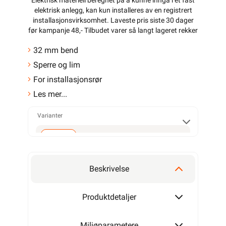
Elektrisk materiell beregnet på å kunne inngå i et fast
elektrisk anlegg, kan kun installeres av en registrert
installasjonsvirksomhet
. Laveste pris siste 30 dager
før kampanje 48,- Tilbudet varer så langt lageret rekker
32 mm bend
Sperre og lim
For installasjonsrør
Les mer...
Varianter
32mm
Beskrivelse
Produktdetaljer
Miljøparametere