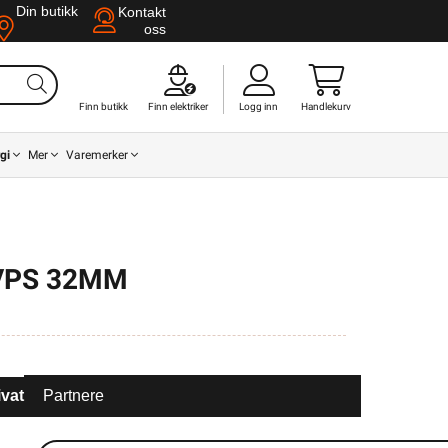
Din butikk
Kontakt
oss
Finn butikk
Finn elektriker
Logg inn
Handlekurv
gi
Mer
Varemerker
VPS 32MM
ivat
Partnere