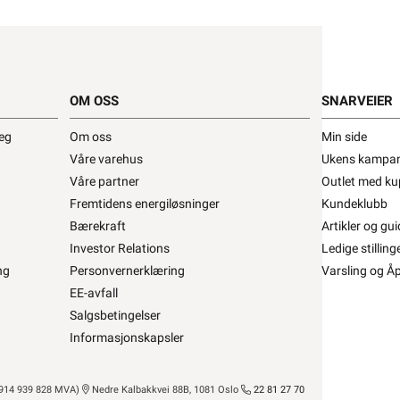
ABB Normalbend •
MALBEND VPS 32MM
OM OSS
SNARVEIER
fra
ABB
Se/Still ett spørsmål (
)
deg
Om oss
Min side
Våre varehus
Ukens kampan
Våre partner
Outlet med ku
Fremtidens energiløsninger
Kundeklubb
Ikke på lager, se lagerstatus
Bærekraft
Artikler og gui
,40 eks. mva.
Min butikk ikke valgt, velg
Min butikk
is per 1 Stykk
Investor Relations
Ledige stilling
Hent-i-Butikk
Sjekk
lagerstatus
ng
Personvernerklæring
Varsling og Å
På lager kun i 1 av 32 butikker, se
EE-avfall
lagerstatus
asse
Salgsbetingelser
Informasjonskapsler
14 939 828 MVA)
Nedre Kalbakkvei 88B, 1081 Oslo
22 81 27 70