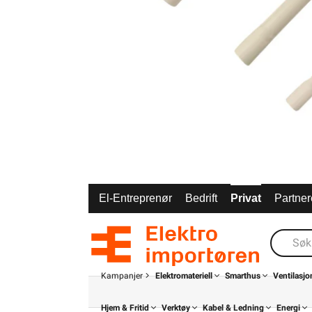
El-Entreprenør
Bedrift
Privat
Partner
Kampanjer
Elektromateriell
Smarthus
Ventilasjo
Hjem & Fritid
Verktøy
Kabel & Ledning
Energi