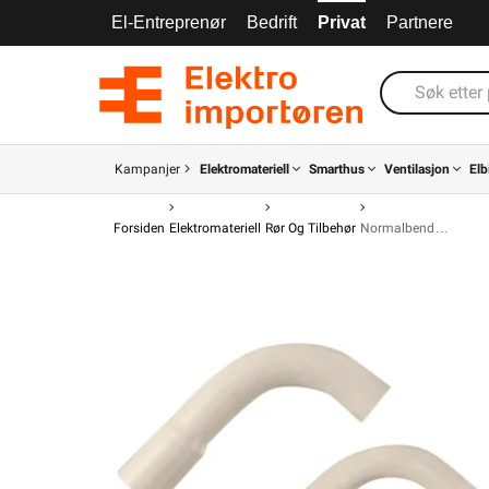
El-Entreprenør
Bedrift
Privat
Partnere
Kampanjer
Elektromateriell
Smarthus
Ventilasjon
Elb
Forsiden
Elektromateriell
Rør Og Tilbehør
Normalbend