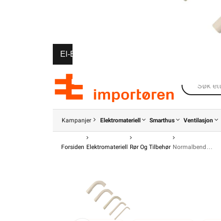
El-Entreprenør
Bedrift
Privat
Partnere
Kampanjer
Elektromateriell
Smarthus
Ventilasjon
Forsiden
Elektromateriell
Rør Og Tilbehør
Normalbend