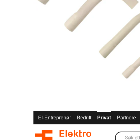
El-Entreprenør
Bedrift
Privat
Partnere