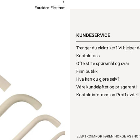
Forsiden
Elektromateriell
Rør Og Tilbehør
Normalbend
NOR
KUNDESERVICE
Trenger du elektriker? Vi hjelper 
Kontakt oss
Ofte stilte spørsmål og svar
Kuppvare!
Finn butikk
18,-
Hva kan du gjøre selv?
14
Pr
Våre kundeløfter og prisgaranti
Kontaktinformasjon Proff avdeli
Hurtigk
ELEKTROIMPORTØREN NORGE AS (NO 9