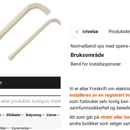
Beskrivelse
Produktdet
Normalbend vps med sperre 
Bruksområde
Bend for installasjonsrør
e
Vi er etter Forskrift om elektr
installeres av en registrert 
som forbruker selv lovlig kan 
samfunnssikkerhet og bereds
n
Elbillader
Belysning
Varme
Alt som går på
strøm eller bat
andre butikker som selger sa
Mer
Varemerker