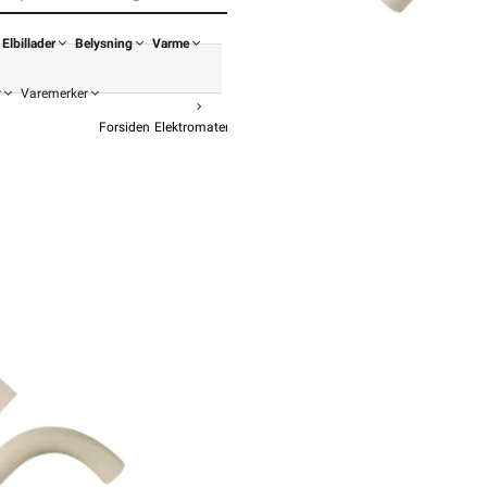
Elbillader
Belysning
Varme
r
Varemerker
Forsiden
Elektromateriell
Rør Og Tilbehør
Normalbend
NORM
f
Kuppvare!
18,-
14,40 e
Pris pe
Hurtigkass