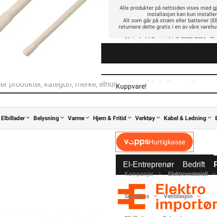
Alle produkter på nettsiden vises med gj
installasjon kan kun installe
Alt som går på strøm eller batterier (EE
returnere dette gratis i en av våre vare
-
+
Alt innhold Copyright © 2009-2024 - Ele
Kuppvare!
18,-
14,40 eks. mva.
Elektrisk materiell beregne
Pris per 1 Stykk
Elbillader
Belysning
Varme
Hjem & Fritid
Verktøy
Kabel & Ledning
av en registrert installa
Hurtigkasse
32 mm bend
ABB Normalbend •
El-Entreprenør
Bedrift
Sperre og lim
Kampanjer
Elektromateriell
For installasjonsrør
NORMALBEND VPS 32M
Les mer...
Smarthus
Ventilasjon
fra
ABB
Se/Still ett spørsmål