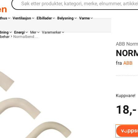
thus
Ventilasjon
Elbillader
Belysning
Varme
dning
Energi
Mer
Varemerker
lbehør
Normalbend
ABB Norm
NORM
fra
ABB
Kuppvare!
18,-
Din butikk
Kontakt
oss