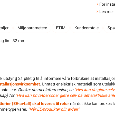
For inst
El-Entreprenør
Bedrift
Privat
Partnere
Les mer..
Kampanjer
Elektromateriell
Smarthus
Ventilasjon
Elbillader
aljer
Miljøparametere
ETIM
Kundeomtale
Spø
Belysning
Varme
Hjem & Fritid
og lim. 32 mm.
Verktøy
Kabel & Ledning
Energi
Mer
Varemerker
Din butikk
Kontakt
oss
isk utstyr § 21 pliktig til å informere våre forbrukere at installas
installasjonsvirksomhet
. Unntatt er elektrisk materiell som utelukk
installere.
Ønsker du mer informasjon, se
”Hva kan du gjøre selv
kap) for
“Hva kan privatpersoner gjøre selv på det elektriske anl
Finn butikk
Finn elektriker
Logg inn
Handlekurv
terier (EE-avfall) skal leveres til retur
når det ikke kan brukes le
mme type varer.
“Når EE-produkter blir avfall”