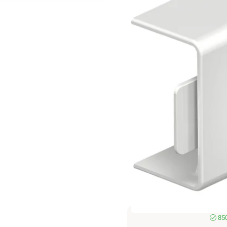
OBO BETTERMANN Minikan
Innvendig hjørne for K
fra
OBO BETTERMANN
27,90
22,32 eks. mva.
Pris per 1 Stykk
Hurtigkasse
850