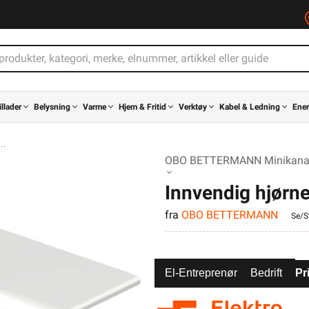
illader
Belysning
Varme
Hjem & Fritid
Verktøy
Kabel & Ledning
Ener
OBO BETTERMANN Minikanal 
Innvendig hjør
fra
OBO BETTERMANN
Se/St
El-Entreprenør
Bedrift
Pr