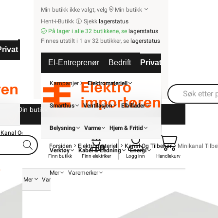
Kjøkken
Min butikk ikke valgt, velg
Min butikk
Startpakke/Pakkeløsning
Hent-i-Butikk
Sjekk
lagerstatus
På lager i alle 32 butikkene, se
lagerstatus
Finnes utstilt i 1 av 32 butikker, se
lagerstatus
ven
Privat
Partnere
El-Entreprenør
Bedrift
Privat
Partnere
Kampanjer
Elektromateriell
Smarthus
Ventilasjon
Elbillader
Din butikk
Kontakt
oss
Belysning
Varme
Hjem & Fritid
Kanal Og Tilbehør
Minikanal Tilbehør
OBO BE
Forsiden
Elektromateriell
Kanal Og Tilbehør
Minikanal Tilbe
Verktøy
Kabel & Ledning
Energi
Innv
Finn butikk
Finn elektriker
Logg inn
Handlekurv
Mer
Varemerker
fra
OBO
Energi
Mer
Varemerker