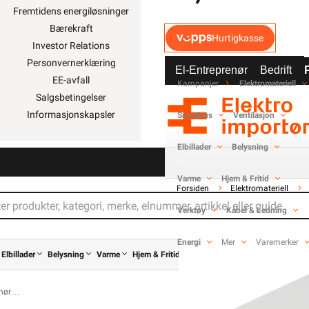
Fremtidens energiløsninger
Kundeklubb
Bærekraft
Artikler og guider
Hurtigkasse
Investor Relations
Ledige stillinger
Personvernerklæring
Varsling og Åpenhetslo
El-Entreprenør
Bedrift
EE-avfall
Kampanjer
Elektromateriell
Salgsbetingelser
Informasjonskapsler
Smarthus
Ventilasjon
Elbillader
Belysning
 939 828 MVA)
slo
Varme
Hjem & Fritid
Forsiden
Elektromateriell
Verktøy
Kabel & Ledning
gelser, og enkelte produkter beregnet
stallasjonsvirksomhet.
Les mer her
.
etur når det ikke kan brukes lenger. Du
butikker som selger samme type varer.
Energi
Mer
Varemerker
Elbillader
Belysning
Varme
Hjem & Fritid
Verktøy
Kabel & Ledning
ruk av tekst og bilder må avtales før
hør