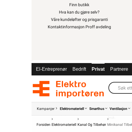
Finn butikk
Hva kan du gjøre selv?
Våre kundeløfter og prisgaranti
Kontaktinformasjon Proff avdeling
ELEKTROIMPORTØREN NORGE AS (NO 914
El-Entreprenør
Bedrift
Privat
Partnere
Nedre Kalbakkvei 88B, 1081 O
22 81 27 70
Alle produkter på nettsiden vises med gjeldende priser og betin
for fast installasjon kan kun installeres av en registrert in
Alt som går på strøm eller batterier (EE-avfall) skal leveres til r
kan returnere dette gratis i en av våre varehus og/eller andre 
Les mer her
.
Kampanjer
Elektromateriell
Smarthus
Ventilasjon
Alt innhold Copyright © 2009-2024 - Elektroimportøren AS. All b
bruk.
Forsiden
Elektromateriell
Kanal Og Tilbehør
Minikanal Tilbe