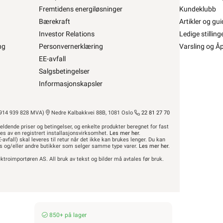
Fremtidens energiløsninger
Kundeklubb
Bærekraft
Artikler og gui
t for å kunne inngå i et fast elektrisk anlegg
Investor Relations
kan kun
Ledige stilling
bruk i faste teleinstallasjoner, og elektrisk materiell
ng
Personvernerklæring
Varsling og Å
også finner ekstern lenke til dsb (Direktoratet for
EE-avfall
 elektriske anlegget?”
Salgsbetingelser
eturnere dette gratis i en av våre varehus og/eller
Informasjonskapsler
r avfall”
14 939 828 MVA)
Nedre Kalbakkvei 88B, 1081 Oslo
22 81 27 70
eldende priser og betingelser, og enkelte produkter beregnet for fast
res av en registrert installasjonsvirksomhet.
Les mer her
.
-avfall) skal leveres til retur når det ikke kan brukes lenger. Du kan
hus og/eller andre butikker som selger samme type varer.
Les mer her
.
ktroimportøren AS. All bruk av tekst og bilder må avtales før bruk.
ROM / TEMA
Hyttetorget
Uterom
850+ på lager
r
Bad