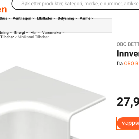
thus
Ventilasjon
Elbillader
Belysning
Varme
dning
Energi
Mer
Varemerker
Tilbehør
Minikanal Tilbehør
OBO BETT
Innve
fra
OBO 
27,
Din butikk
Kontakt
oss