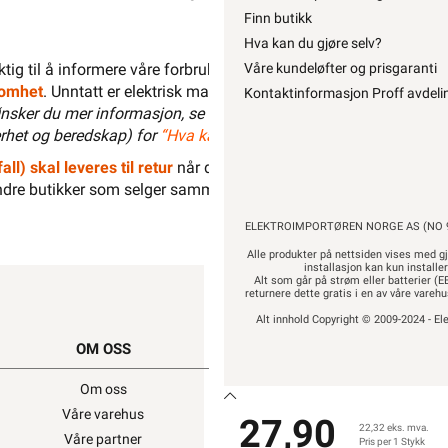
Finn butikk
Hva kan du gjøre selv?
liktig til å informere våre forbrukere at installasjonsmateriell men
Våre kundeløfter og prisgaranti
ksomhet
. Unntatt er elektrisk materiell som utelukkende er ment for 
Kontaktinformasjon Proff avdeli
nsker du mer informasjon, se
”Hva kan du gjøre selv?”
, hvor du 
het og beredskap) for
“Hva kan privatpersoner gjøre selv på det
all) skal leveres til retur
når det ikke kan brukes lenger. Du kan r
dre butikker som selger samme type varer.
“Når EE-produkter bli
ELEKTROIMPORTØREN NORGE AS (NO 9
Alle produkter på nettsiden vises med gj
installasjon kan kun installe
Alt som går på strøm eller batterier (EE
returnere dette gratis i en av våre vare
Alt innhold Copyright © 2009-2024 - Ele
OM OSS
SNARVEIER
Om oss
Min side
Våre varehus
Ukens kampanjer
27,90
22,32 eks. mva.
Våre partner
Outlet med kuppvare
Pris per 1 Stykk