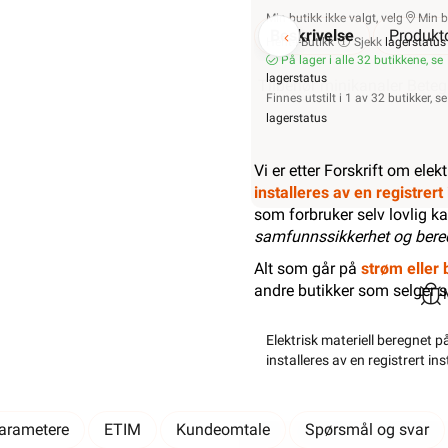
Min butikk ikke valgt, velg
Min b
Beskrivelse
Produktd
Hent-i-Butikk
Sjekk
lagerstatus
På lager i alle 32 butikkene, se
lagerstatus
Tilbehør minikanaler Bete
Finnes utstilt i 1 av 32 butikker, se
lagerstatus
Vi er etter Forskrift om elek
installeres av en registrer
som forbruker selv lovlig ka
samfunnssikkerhet og bere
Alt som går på
strøm eller b
andre butikker som selger 
Elektrisk materiell beregnet p
installeres av en registrert i
parametere
ETIM
Kundeomtale
Spørsmål og svar