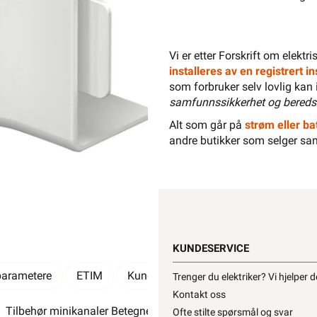
Vi er etter Forskrift om elektr
installeres av en registrert 
som forbruker selv lovlig kan 
samfunnssikkerhet og bereds
-
+
Alt som går på
strøm eller bat
andre butikker som selger sa
Elektrisk materiell beregnet på
av en
KUNDESERVICE
parametere
ETIM
Kundeomtale
Spørsmål og svar
Trenger du elektriker? Vi hjelper 
Kontakt oss
Tilbehør minikanaler Betegnelse:Innvendig Hjørne Kanaltype:
Ofte stilte spørsmål og svar