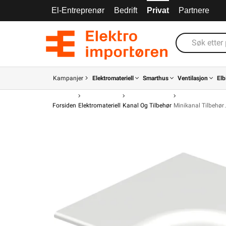
El-Entreprenør
Bedrift
Privat
Partnere
Kampanjer
Elektromateriell
Smarthus
Ventilasjon
Elb
Forsiden
Elektromateriell
Kanal Og Tilbehør
Minikanal Tilbehør