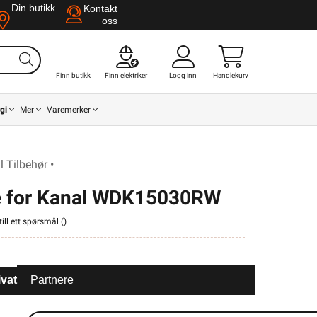
Din butikk
Kontakt
oss
Finn butikk
Finn elektriker
Logg inn
Handlekurv
gi
Mer
Varemerker
Tilbehør •
ne for Kanal WDK15030RW
ill ett spørsmål (
)
ivat
Partnere