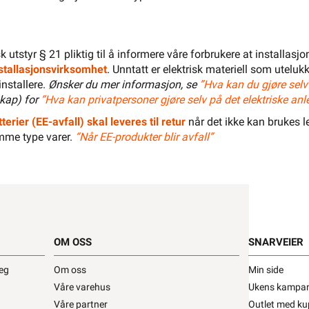
isk utstyr § 21 pliktig til å informere våre forbrukere at installas
installasjonsvirksomhet
. Unntatt er elektrisk materiell som utelukk
installere.
Ønsker du mer informasjon, se
”Hva kan du gjøre selv
kap) for
“Hva kan privatpersoner gjøre selv på det elektriske anl
LEGG I HANDLEKURV
terier (EE-avfall) skal leveres til retur
når det ikke kan brukes le
mme type varer.
“Når EE-produkter blir avfall”
Meld feil i produktinformasjonen?
Lagre til senere
Lagre i din
ønskeliste
 å kunne inngå i et fast elektrisk anlegg, kan kun installeres
 registrert installasjonsvirksomhet
.
OM OSS
SNARVEIER
Dokumentasjon
Tilbehør
Lagerstatus
deg
Om oss
Min side
Våre varehus
Ukens kampan
15x30
Våre partner
Outlet med ku