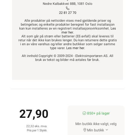
Nedre Kalbakkvei 88B, 1081 Oslo
22 81 27 70
Alle produkter på nettsiden vises med gjeldende priser og
betingelser, og enkelte produkter beregnet for fast installasjon
kan kun installeres av en registrert installasjonsvirksomhet.
Les
mer her
.
Alt som går på strøm eller batterier (EE-avfall) skal leveres til
retur når det ikke kan brukes lenger. Du kan returnere dette gratis
i en av våre varehus og/eller andre butikker som selger samme
type varer.
Les mer her
.
Alt innhold Copyright © 2009-2024 - Elektroimportøren AS. All
bruk av tekst og bilder må avtales før bruk.
27,90
850+ på lager
Min butikk ikke valgt, velg
22,32 eks. mva.
Min butikk
Pris per 1 Stykk