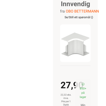
Innvendig
fra
OBO BETTERMANN
hjørne for
Se/Still ett spørsmål (
)
Kanal
WDK15030RW
27,90
850+
på
22,32 eks.
lager
mva.
Pris per 1
Stykk
Min