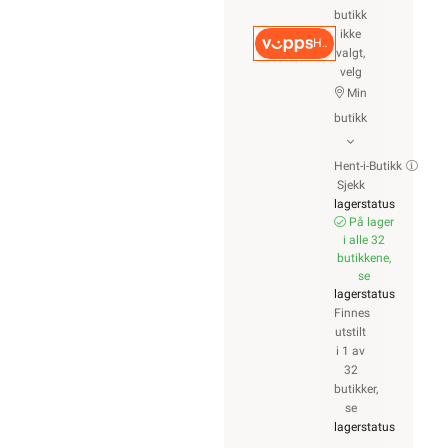
butikk
ikke
Hurtigkasse
valgt,
velg
Min
butikk
Hent-i-Butikk
Sjekk
lagerstatus
På lager
i alle 32
butikkene,
se
lagerstatus
Finnes
utstilt
i 1 av
32
butikker,
se
lagerstatus