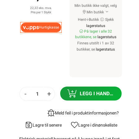
Min butikk ikke valgt, velg
22,32 eks. mva.
Min butikk
Pris per 1 Stykk
Hent-i-Butikk
Sjekk
lagerstatus
Hurtigkasse
På lager i alle 32
butikkene, se
lagerstatus
Finnes utstilt i 1 av 32
butikker, se
lagerstatus
-
+
LEGG I HANDLEKURV
Meld feil i produktinformasjonen?
Lagre til senere
Lagre i din
ønskeliste