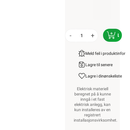
-
+
LEGG
Meld feil i produktinfor
Lagre til senere
Lagre i din
ønskeliste
Elektrisk materiell
beregnet på å kunne
inngå i et fast
elektrisk anlegg, kan
kun installeres av en
registrert
installasjonsvirksomhet
.