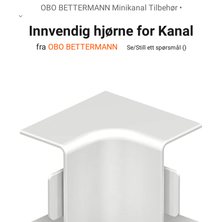
OBO BETTERMANN Minikanal Tilbehør •
Innvendig hjørne for Kanal
fra
OBO BETTERMANN
WDK15030RW
Se/Still ett spørsmål (
)