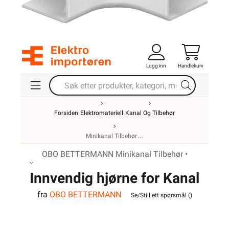
Logg inn
Handlekurv
Forsiden
Elektromateriell
Kanal Og Tilbehør
Minikanal Tilbehør
OBO BETTERMANN Minikanal Tilbehør •
Innvendig hjørne for Kanal
fra
OBO BETTERMANN
WDK15030RW
Se/Still ett spørsmål (
)