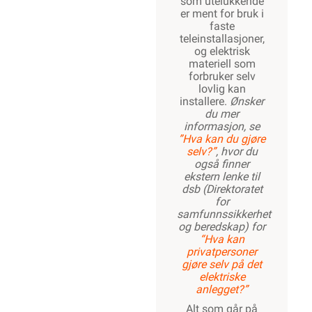
som utelukkende
er ment for bruk i
faste
teleinstallasjoner,
og elektrisk
materiell som
forbruker selv
lovlig kan
installere.
Ønsker
du mer
informasjon, se
”Hva kan du gjøre
selv?”
, hvor du
også finner
ekstern lenke til
dsb (Direktoratet
for
samfunnssikkerhet
og beredskap) for
“Hva kan
privatpersoner
gjøre selv på det
elektriske
anlegget?”
Alt som går på