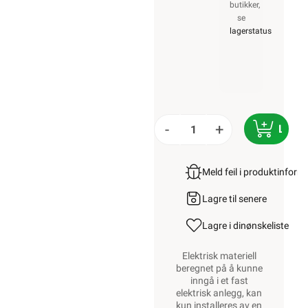
butikker,
se
lagerstatus
-
+
LEGG
Meld feil i produktinfor
Lagre til senere
Lagre i din
ønskeliste
Elektrisk materiell
beregnet på å kunne
inngå i et fast
elektrisk anlegg, kan
kun installeres av en