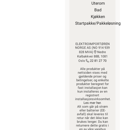
Uterom
Bad
Kjøkken
Startpakke/Pakkeløsning
ELEKTROIMPORTØREN
NORGE AS (NO 914 939
828 MVA)
Nedre
Kalbakkvei 88B, 1081
Oslo
22 81 27 70
Alle produkter på
nettsiden vises med
gjeldende priser og
betingelser, og enkelte
produkter beregnet for
fast installasjon kan
kun installeres av en
registrert
installasjonsvirksomhet.
Les mer her
.
Alt som går på strøm
eller batterier (EE-
avfall) skal leveres til
retur når det ikke kan
brukes lenger. Du kan
returnere dette gratis i
en av våre varehus