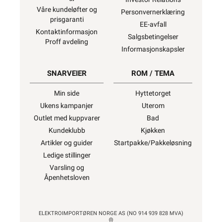
Våre kundeløfter og
Personvernerklæring
prisgaranti
EE-avfall
Kontaktinformasjon
Salgsbetingelser
Proff avdeling
Informasjonskapsler
SNARVEIER
ROM / TEMA
Min side
Hyttetorget
Ukens kampanjer
Uterom
Outlet med kuppvarer
Bad
Kundeklubb
Kjøkken
Artikler og guider
Startpakke/Pakkeløsning
Ledige stillinger
Varsling og
Åpenhetsloven
ELEKTROIMPORTØREN NORGE AS (NO 914 939 828 MVA)