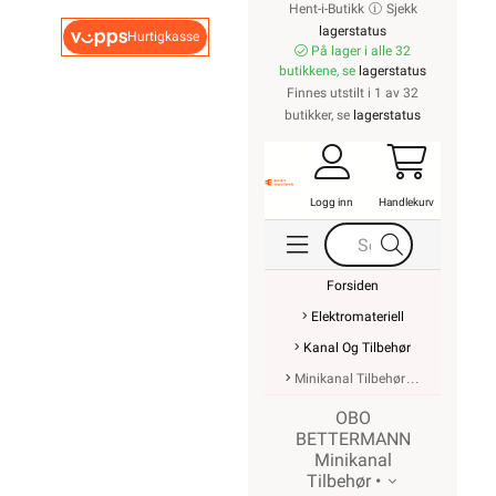
Hent-i-Butikk
Sjekk
lagerstatus
Hurtigkasse
På lager i alle 32
butikkene, se
lagerstatus
Finnes utstilt i 1 av 32
butikker, se
lagerstatus
Logg inn
Handlekurv
Forsiden
Elektromateriell
Kanal Og Tilbehør
Minikanal Tilbehør
OBO
BETTERMANN
Minikanal
Tilbehør •