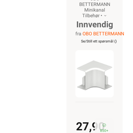
BETTERMANN
Minikanal
Tilbehør •
Innvendig
fra
OBO BETTERMANN
hjørne for
Se/Still ett spørsmål (
)
Kanal
WDK15030RW
27,90
850+