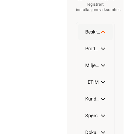
registrert
installasjonsvirksomhet
.
Beskrivelse
Produktdetaljer
Miljøparametere
ETIM
Kundeomtale
Spørsmål og svar
Dokumentasjon