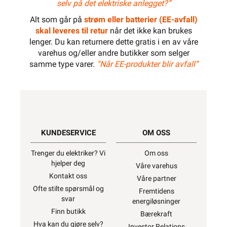
selv på det elektriske anlegget?”
Alt som går på
strøm eller batterier (EE-avfall)
skal leveres til retur
når det ikke kan brukes
lenger. Du kan returnere dette gratis i en av våre
varehus og/eller andre butikker som selger
samme type varer.
“Når EE-produkter blir avfall”
KUNDESERVICE
OM OSS
Trenger du elektriker? Vi
Om oss
hjelper deg
Våre varehus
Kontakt oss
Våre partner
Ofte stilte spørsmål og
Fremtidens
svar
energiløsninger
Finn butikk
Bærekraft
Hva kan du gjøre selv?
Investor Relations