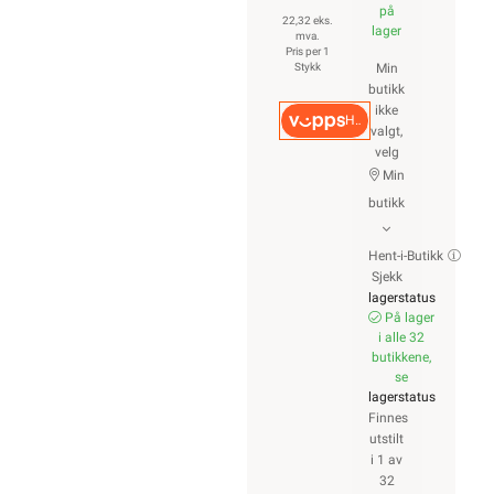
på
22,32 eks.
lager
mva.
Pris per 1
Stykk
Min
butikk
ikke
Hurtigkasse
valgt,
velg
Min
butikk
Hent-i-Butikk
Sjekk
lagerstatus
På lager
i alle 32
butikkene,
se
lagerstatus
Finnes
utstilt
i 1 av
32