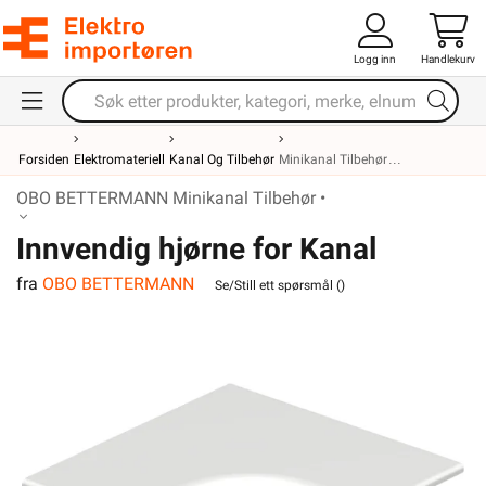
Logg inn
Handlekurv
Forsiden
Elektromateriell
Kanal Og Tilbehør
Minikanal Tilbehør
OBO BETTERMANN Minikanal Tilbehør •
Innvendig hjørne for Kanal
fra
OBO BETTERMANN
WDK15030RW
Se/Still ett spørsmål (
)