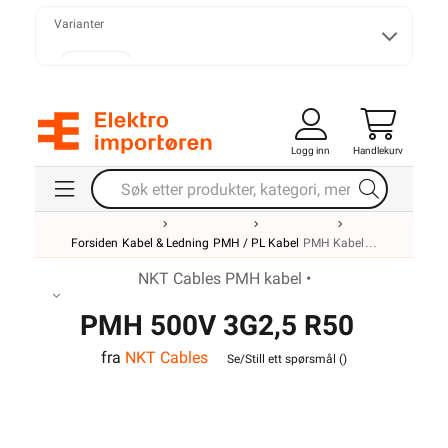
Varianter
3G0,75
Logg inn
Handlekurv
3G1
Forsiden
Kabel & Ledning
PMH / PL Kabel
PMH Kabel
3G1,5
NKT Cables PMH kabel •
PMH 500V 3G2,5 R50
fra
NKT Cables
3G2,5
Se/Still ett spørsmål (
)