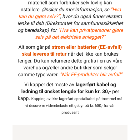
materiell som forbruker selv lovlig kan
installere.
Ønsker du mer informasjon, se
”Hva
kan du gjøre selv?”
, hvor du også finner ekstern
lenke til dsb (Direktoratet for samfunnssikkerhet
og beredskap) for
“Hva kan privatpersoner gjøre
selv på det elektriske anlegget?”
Alt som går på
strøm eller batterier (EE-avfall)
skal leveres til retur
når det ikke kan brukes
lenger. Du kan returnere dette gratis i en av våre
varehus og/eller andre butikker som selger
samme type varer.
“Når EE-produkter blir avfall”
Vi kapper det meste av
lagerført kabel og
ledning til ønsket lengde for kun kr. 30,-
per
kapp.
Kapping av ikke lagerført spesialkabel på trommel må
vi dessverre viderebelaste ett gebyr på kr. 600,- fra vår
produsent