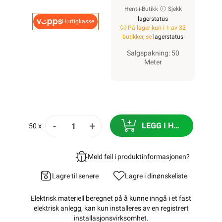
Hent-i-Butikk
Sjekk
lagerstatus
Hurtigkasse
På lager kun i 1 av 32
butikker, se
lagerstatus
Salgspakning: 50
Meter
-
+
LEGG I HANDLEKURV
50 x
Meld feil i produktinformasjonen?
Lagre til senere
Lagre i din
ønskeliste
Elektrisk materiell beregnet på å kunne inngå i et fast
elektrisk anlegg, kan kun installeres av en registrert
installasjonsvirksomhet
.