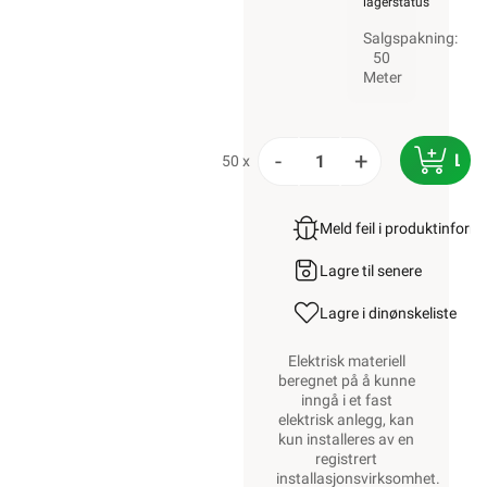
lagerstatus
Salgspakning:
50
Meter
-
+
LEG
50 x
Meld feil i produktinfor
Lagre til senere
Lagre i din
ønskeliste
Elektrisk materiell
beregnet på å kunne
inngå i et fast
elektrisk anlegg, kan
kun installeres av en
registrert
installasjonsvirksomhet
.