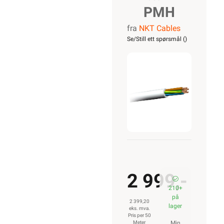
PMH
fra
NKT Cables
500V
Se/Still ett spørsmål (
)
3G2,5
R50
2 999,-
210+
på
2 399,20
lager
eks. mva.
Pris per 50
Meter
Min