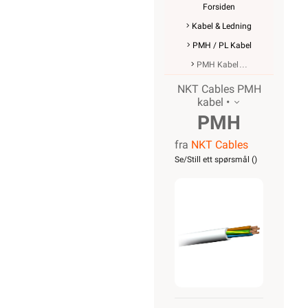
Forsiden
Kabel & Ledning
PMH / PL Kabel
PMH Kabel
NKT Cables PMH
kabel •
PMH
fra
NKT Cables
500V
Se/Still ett spørsmål (
)
3G2,5
R50