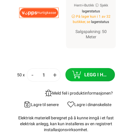
Hent-i-Butikk
Sjekk
lagerstatus
Hurtigkasse
På lager kun i 1 av 32
butikker, se
lagerstatus
Salgspakning: 50
Meter
-
+
LEGG I HANDLEKURV
50 x
Meld feil i produktinformasjonen?
Lagre til senere
Lagre i din
ønskeliste
Elektrisk materiell beregnet på å kunne inngå i et fast
elektrisk anlegg, kan kun installeres av en registrert
installasjonsvirksomhet
.