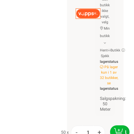
butikk
ikke
Hurtigkasse
valgt,
velg
Min
butikk
Hent-i-Butikk
Sjekk
lagerstatus
På lager
kun i 1 av
32 butikker,
se
lagerstatus
Salgspakning:
50
Meter
-
+
LEG
50 x