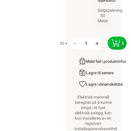
lagerstatus
Salgspakning:
50
Meter
-
+
LEG
50 x
Meld feil i produktinfor
Lagre til senere
Lagre i din
ønskeliste
Elektrisk materiell
beregnet på å kunne
inngå i et fast
elektrisk anlegg, kan
kun installeres av en
registrert
installasjonsvirksomhet
.