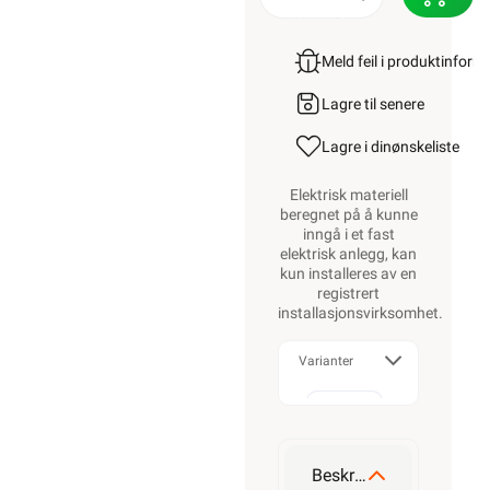
Meld feil i produktinfor
Lagre til senere
Lagre i din
ønskeliste
Elektrisk materiell
beregnet på å kunne
inngå i et fast
elektrisk anlegg, kan
kun installeres av en
registrert
installasjonsvirksomhet
.
Varianter
3G0,75
Beskrivelse