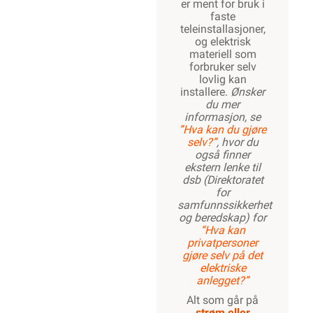
er ment for bruk i
faste
teleinstallasjoner,
og elektrisk
materiell som
forbruker selv
lovlig kan
installere.
Ønsker
du mer
informasjon, se
”Hva kan du gjøre
selv?”
, hvor du
også finner
ekstern lenke til
dsb (Direktoratet
for
samfunnssikkerhet
og beredskap) for
“Hva kan
privatpersoner
gjøre selv på det
elektriske
anlegget?”
Alt som går på
strøm eller