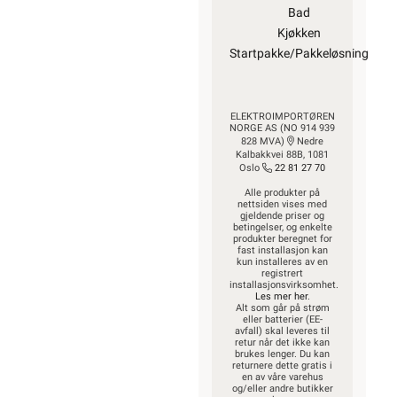
Bad
Kjøkken
Startpakke/Pakkeløsning
ELEKTROIMPORTØREN
NORGE AS (NO 914 939
828 MVA)
Nedre
Kalbakkvei 88B, 1081
Oslo
22 81 27 70
Alle produkter på
nettsiden vises med
gjeldende priser og
betingelser, og enkelte
produkter beregnet for
fast installasjon kan
kun installeres av en
registrert
installasjonsvirksomhet.
Les mer her
.
Alt som går på strøm
eller batterier (EE-
avfall) skal leveres til
retur når det ikke kan
brukes lenger. Du kan
returnere dette gratis i
en av våre varehus
og/eller andre butikker