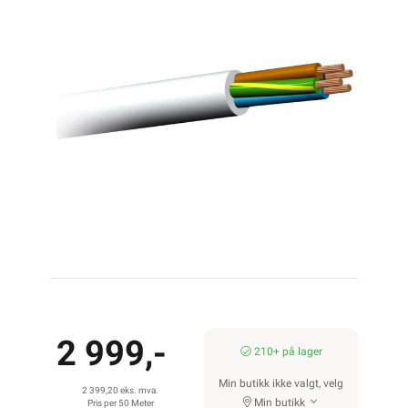
2 999,-
210+ på lager
Min butikk ikke valgt, velg
2 399,20 eks. mva.
Min butikk
Pris per 50 Meter