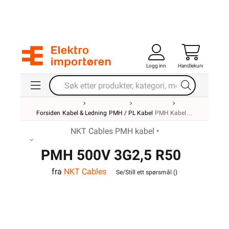
Logg inn
Handlekurv
Forsiden
Kabel & Ledning
PMH / PL Kabel
PMH Kabel
NKT Cables PMH kabel •
PMH 500V 3G2,5 R50
fra
NKT Cables
Se/Still ett spørsmål (
)