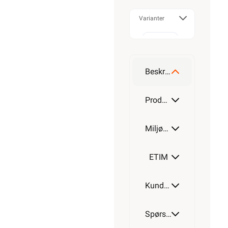
Varianter
3G0,75
Beskrivelse
3G1
Produktdetaljer
Miljøparametere
3G1,5
ETIM
Kundeomtale
3G2,5
Spørsmål og svar