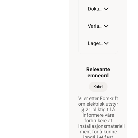
4G0,75
Dokumentasjon
Varianter av artikkel
4G1,5
Lagerstatus
Relevante
emneord
Kabel
Vi er etter Forskrift
om elektrisk utstyr
§ 21 pliktig til å
informere våre
forbrukere at
installasjonsmateriell
ment for å kunne
inngå i et fast