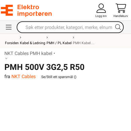
Logg inn
Handlekurv
Forsiden
Kabel & Ledning
PMH / PL Kabel
PMH Kabel
NKT Cables PMH kabel •
PMH 500V 3G2,5 R50
fra
NKT Cables
Se/Still ett spørsmål (
)