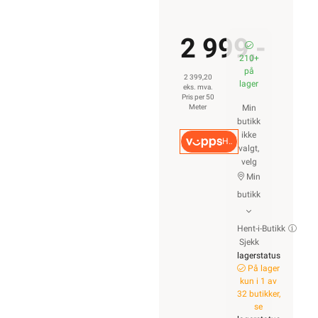
2 999,-
210+
på
2 399,20
lager
eks. mva.
Pris per 50
Meter
Min
butikk
ikke
Hurtigkasse
valgt,
velg
Min
butikk
Hent-i-Butikk
Sjekk
lagerstatus
På lager
kun i 1 av
32 butikker,
se