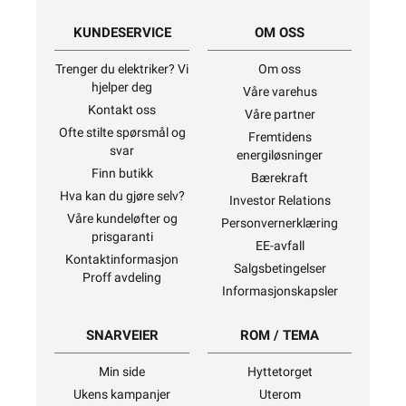
KUNDESERVICE
OM OSS
Trenger du elektriker? Vi
Om oss
hjelper deg
Våre varehus
Kontakt oss
Våre partner
Ofte stilte spørsmål og
Fremtidens
svar
energiløsninger
Finn butikk
Bærekraft
Hva kan du gjøre selv?
Investor Relations
Våre kundeløfter og
Personvernerklæring
prisgaranti
EE-avfall
Kontaktinformasjon
Salgsbetingelser
Proff avdeling
Informasjonskapsler
SNARVEIER
ROM / TEMA
Min side
Hyttetorget
Ukens kampanjer
Uterom