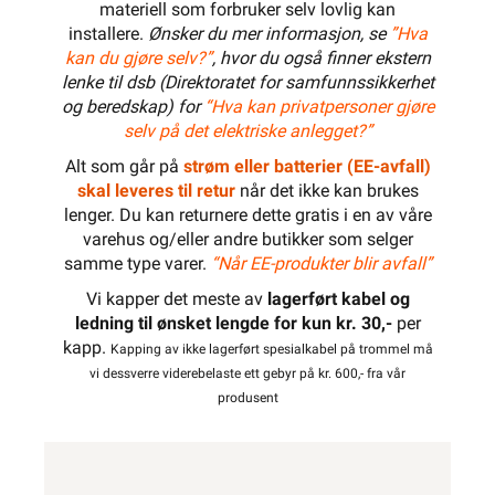
materiell som forbruker selv lovlig kan
installere.
Ønsker du mer informasjon, se
”Hva
kan du gjøre selv?”
, hvor du også finner ekstern
lenke til dsb (Direktoratet for samfunnssikkerhet
og beredskap) for
“Hva kan privatpersoner gjøre
selv på det elektriske anlegget?”
Alt som går på
strøm eller batterier (EE-avfall)
skal leveres til retur
når det ikke kan brukes
lenger. Du kan returnere dette gratis i en av våre
varehus og/eller andre butikker som selger
samme type varer.
“Når EE-produkter blir avfall”
Vi kapper det meste av
lagerført kabel og
ledning til ønsket lengde for kun kr. 30,-
per
kapp.
Kapping av ikke lagerført spesialkabel på trommel må
vi dessverre viderebelaste ett gebyr på kr. 600,- fra vår
produsent