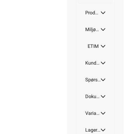
3G1
Produktdetaljer
Miljøparametere
3G1,5
ETIM
Kundeomtale
3G2,5
Spørsmål og svar
4G0,75
Dokumentasjon
Varianter av artikkel
4G1,5
Lagerstatus