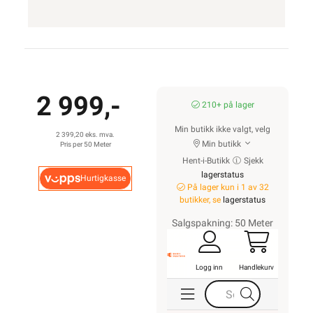
2 999,-
210+ på lager
Min butikk ikke valgt, velg
2 399,20 eks. mva.
Min butikk
Pris per 50 Meter
Hent-i-Butikk
Sjekk
lagerstatus
Hurtigkasse
På lager kun i 1 av 32
butikker, se
lagerstatus
Salgspakning: 50 Meter
Logg inn
Handlekurv