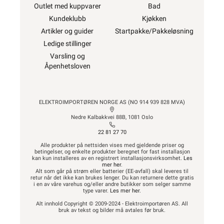
Outlet med kuppvarer
Bad
Kundeklubb
Kjøkken
Artikler og guider
Startpakke/Pakkeløsning
Ledige stillinger
Varsling og
Åpenhetsloven
ELEKTROIMPORTØREN NORGE AS (NO 914 939 828 MVA)
Nedre Kalbakkvei 88B, 1081 Oslo
22 81 27 70
Alle produkter på nettsiden vises med gjeldende priser og
betingelser, og enkelte produkter beregnet for fast installasjon
kan kun installeres av en registrert installasjonsvirksomhet.
Les
mer her
.
Alt som går på strøm eller batterier (EE-avfall) skal leveres til
retur når det ikke kan brukes lenger. Du kan returnere dette gratis
i en av våre varehus og/eller andre butikker som selger samme
type varer.
Les mer her
.
Alt innhold Copyright © 2009-2024 - Elektroimportøren AS. All
bruk av tekst og bilder må avtales før bruk.