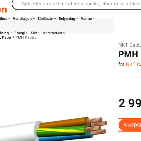
thus
Ventilasjon
Elbillader
Belysning
Varme
dning
Energi
Mer
Varemerker
L Kabel
PMH Kabel
NKT Cabl
PMH 
fra
NKT C
2 99
Din butikk
Kontakt
oss