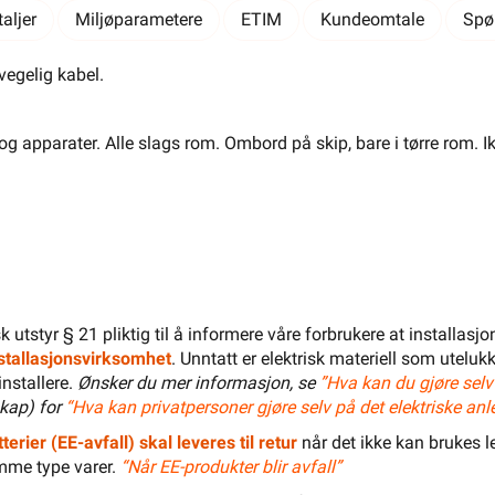
Salgspakning: 50 Meter
aljer
Miljøparametere
ETIM
Kundeomtale
Spø
El-Entreprenør
Bedrift
Privat
Partnere
evegelig kabel.
Kampanjer
Elektromateriell
Smarthus
Ventilasjon
Elbillader
og apparater. Alle slags rom. Ombord på skip, bare i tørre rom. Ikk
Belysning
Varme
Hjem & Fritid
Verktøy
Kabel & Ledning
Energi
Mer
Varemerker
Din butikk
Kontakt
oss
isk utstyr § 21 pliktig til å informere våre forbrukere at installas
installasjonsvirksomhet
. Unntatt er elektrisk materiell som utelukk
installere.
Ønsker du mer informasjon, se
”Hva kan du gjøre selv
kap) for
“Hva kan privatpersoner gjøre selv på det elektriske anl
Finn butikk
Finn elektriker
Logg inn
Handlekurv
terier (EE-avfall) skal leveres til retur
når det ikke kan brukes le
mme type varer.
“Når EE-produkter blir avfall”