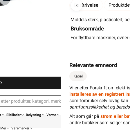
Beskrivelse
Produktdet
Middels sterk, plastisolert, b
Bruksområde
For flyttbare maskiner, ovner 
Relevante emneord
Kabel
e
Vi er etter Forskrift om elektr
installeres av en registrert 
som forbruker selv lovlig kan 
samfunnssikkerhet og bereds
n
Elbillader
Belysning
Varme
Alt som går på
strøm eller bat
andre butikker som selger sa
Mer
Varemerker