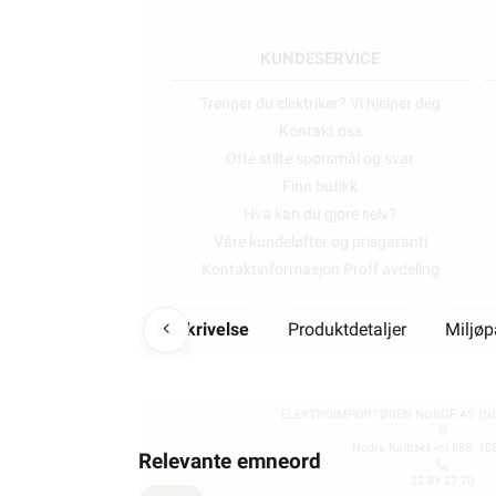
KUNDESERVICE
Trenger du elektriker? Vi hjelper deg
Kontakt oss
Ofte stilte spørsmål og svar
Finn butikk
Hva kan du gjøre selv?
Våre kundeløfter og prisgaranti
Kontaktinformasjon Proff avdeling
Beskrivelse
Produktdetaljer
Miljø
ELEKTROIMPORTØREN NORGE AS (NO 
Nedre Kalbakkvei 88B, 10
Relevante emneord
22 81 27 70