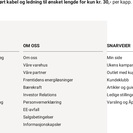
ørt kabel og ledning til ønsket lengde for kun kr. 30,-
per kapp.
NKT Cables PMH kabel •
H 500V 3G2,5 R50
ra
NKT Cables
Se/Still ett spørsmål (
)
OM OSS
SNARVEIER
deg
Om oss
Min side
Våre varehus
Ukens kampan
 399,20 eks. mva.
210+ på lager
Pris per 50 Meter
Våre partner
Outlet med ku
Fremtidens energiløsninger
Min butikk ikke valgt, velg
Min butikk
Kundeklubb
Hent-i-Butikk
Sjekk
lagerstatus
Bærekraft
Artikler og gui
asse
På lager kun i 1 av 32 butikker, se
Investor Relations
Ledige stilling
lagerstatus
ng
Personvernerklæring
Varsling og Å
Salgspakning: 50 Meter
EE-avfall
Salgsbetingelser
Informasjonskapsler