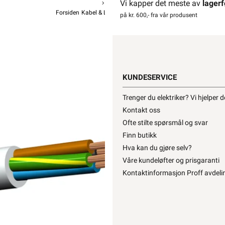
Vi kapper det meste av
lagerf
Forsiden
Kabel & Ledning
PMH / PL Kabel
PMH Kabel
på kr. 600,- fra vår produsent
PM
f
KUNDESERVICE
Trenger du elektriker? Vi hjelper 
Kontakt oss
2 999,-
2
Ofte stilte spørsmål og svar
Finn butikk
Hva kan du gjøre selv?
Hurtigk
Våre kundeløfter og prisgaranti
Kontaktinformasjon Proff avdeli