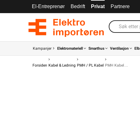
El-Entreprenør
Bedrift
Privat
Partnere
Kampanjer
Elektromateriell
Smarthus
Ventilasjon
Elb
Forsiden
Kabel & Ledning
PMH / PL Kabel
PMH Kabel