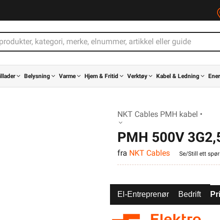
illader
Belysning
Varme
Hjem & Fritid
Verktøy
Kabel & Ledning
Ener
NKT Cables PMH kabel •
PMH 500V 3G2,
fra
NKT Cables
Se/Still ett spø
El-Entreprenør
Bedrift
Pr