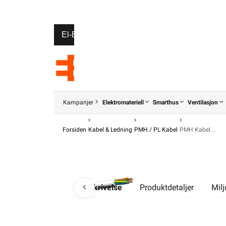
El-Entreprenør
Bedrift
Privat
Partnere
Kampanjer
Elektromateriell
Smarthus
Ventilasjon
Forsiden
Kabel & Ledning
PMH / PL Kabel
PMH Kabel
Beskrivelse
Produktdetaljer
Mil