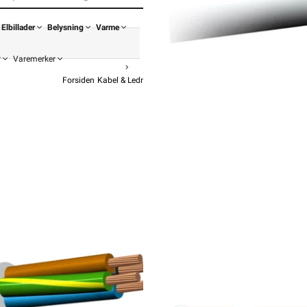
Elbillader
Belysning
Varme
r
Varemerker
Forsiden
Kabel & Ledning
PMH / PL Kabel
PMH Kabel
PMH
fra
N
2 999,-
2 399,
Pris 
Hurtigkass