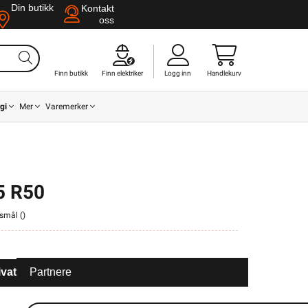
Din butikk
Kontakt
oss
Finn butikk
Finn elektriker
Logg inn
Handlekurv
gi
Mer
Varemerker
5 R50
rsmål (
)
ivat
Partnere