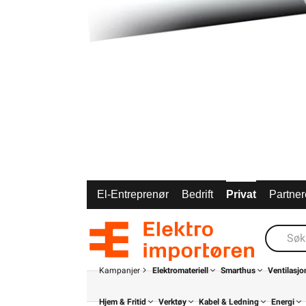
El-Entreprenør
Bedrift
Privat
Partner
Kampanjer
Elektromateriell
Smarthus
Ventilasjo
Hjem & Fritid
Verktøy
Kabel & Ledning
Energi