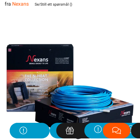
fra
Nexans
Se/Still ett spørsmål (
)