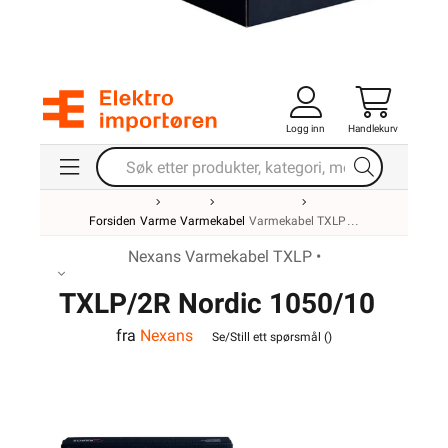
Logg inn
Handlekurv
Forsiden
Varme
Varmekabel
Varmekabel TXLP
Nexans Varmekabel TXLP •
TXLP/2R Nordic 1050/10
fra
Nexans
Se/Still ett spørsmål (
)