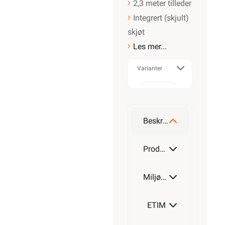
2,3 meter tilleder
Integrert (skjult)
skjøt
Les mer...
Varianter
230W
Beskrivelse
380W
Produktdetaljer
Miljøparametere
530W
ETIM