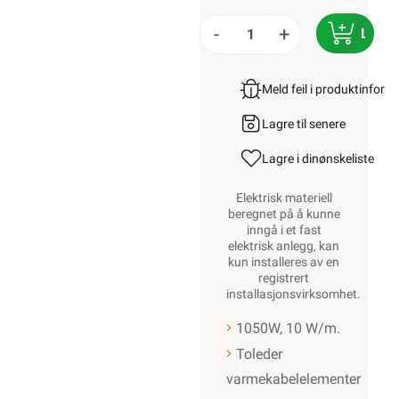
-
+
LEGG
Meld feil i produktinfor
Lagre til senere
Lagre i din
ønskeliste
Elektrisk materiell
beregnet på å kunne
inngå i et fast
elektrisk anlegg, kan
kun installeres av en
registrert
installasjonsvirksomhet
.
1050W, 10 W/m.
Toleder
varmekabelelementer