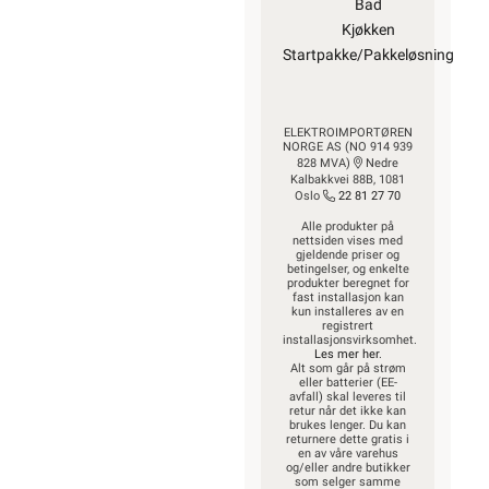
Bad
Kjøkken
Startpakke/Pakkeløsning
ELEKTROIMPORTØREN
NORGE AS (NO 914 939
828 MVA)
Nedre
Kalbakkvei 88B, 1081
Oslo
22 81 27 70
Alle produkter på
nettsiden vises med
gjeldende priser og
betingelser, og enkelte
produkter beregnet for
fast installasjon kan
kun installeres av en
registrert
installasjonsvirksomhet.
Les mer her
.
Alt som går på strøm
eller batterier (EE-
avfall) skal leveres til
retur når det ikke kan
brukes lenger. Du kan
returnere dette gratis i
en av våre varehus
og/eller andre butikker
som selger samme