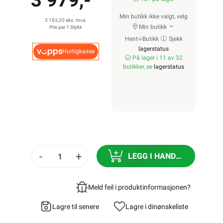
3 979,-
Min butikk ikke valgt, velg
3 183,20 eks. mva.
Min butikk
Pris per 1 Stykk
Hent-i-Butikk
Sjekk
lagerstatus
Hurtigkasse
På lager i 11 av 32
butikker, se
lagerstatus
-
+
LEGG I HANDLEKURV
Meld feil i produktinformasjonen?
Lagre til senere
Lagre i din
ønskeliste