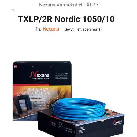
Nexans Varmekabel TXLP •
TXLP/2R Nordic 1050/10
fra
Nexans
Se/Still ett spørsmål (
)