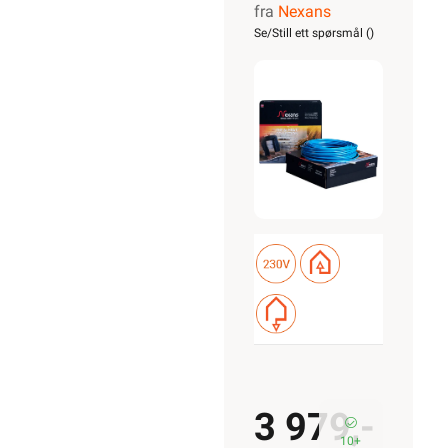
fra
Nexans
Nordic
Se/Still ett spørsmål (
)
1050/10
3 979,-
10+