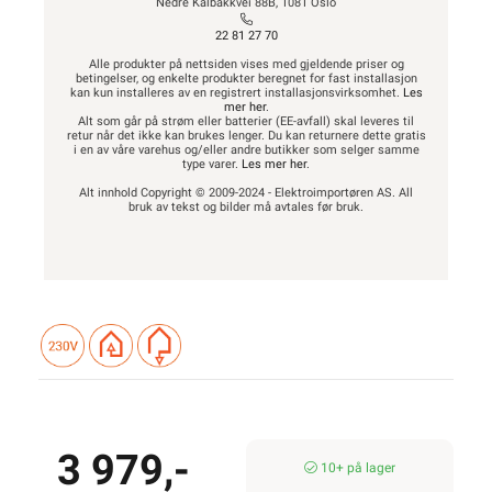
Nedre Kalbakkvei 88B, 1081 Oslo
22 81 27 70
Alle produkter på nettsiden vises med gjeldende priser og
betingelser, og enkelte produkter beregnet for fast installasjon
kan kun installeres av en registrert installasjonsvirksomhet.
Les
mer her
.
Alt som går på strøm eller batterier (EE-avfall) skal leveres til
retur når det ikke kan brukes lenger. Du kan returnere dette gratis
i en av våre varehus og/eller andre butikker som selger samme
type varer.
Les mer her
.
Alt innhold Copyright © 2009-2024 - Elektroimportøren AS. All
bruk av tekst og bilder må avtales før bruk.
3 979,-
10+ på lager