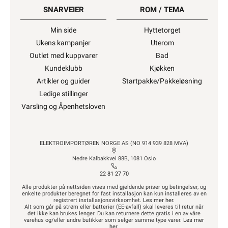
SNARVEIER
ROM / TEMA
Min side
Hyttetorget
Ukens kampanjer
Uterom
Outlet med kuppvarer
Bad
Kundeklubb
Kjøkken
Artikler og guider
Startpakke/Pakkeløsning
Ledige stillinger
Varsling og Åpenhetsloven
ELEKTROIMPORTØREN NORGE AS (NO 914 939 828 MVA)
Nedre Kalbakkvei 88B, 1081 Oslo
22 81 27 70
Alle produkter på nettsiden vises med gjeldende priser og betingelser, og
enkelte produkter beregnet for fast installasjon kan kun installeres av en
registrert installasjonsvirksomhet.
Les mer her
.
Alt som går på strøm eller batterier (EE-avfall) skal leveres til retur når
det ikke kan brukes lenger. Du kan returnere dette gratis i en av våre
varehus og/eller andre butikker som selger samme type varer.
Les mer
her
.