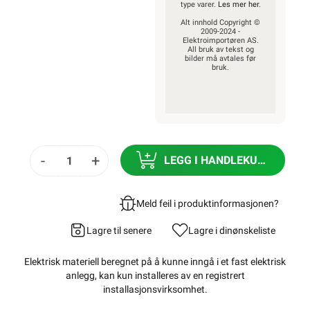
type varer.
Les mer her
.
Alt innhold Copyright ©
2009-2024 -
Elektroimportøren AS.
All bruk av tekst og
bilder må avtales før
bruk.
-
+
LEGG I HANDLEKURV
Meld feil i produktinformasjonen?
Lagre til senere
Lagre i din
ønskeliste
Elektrisk materiell beregnet på å kunne inngå i et fast elektrisk
anlegg, kan kun installeres av en registrert
installasjonsvirksomhet
.