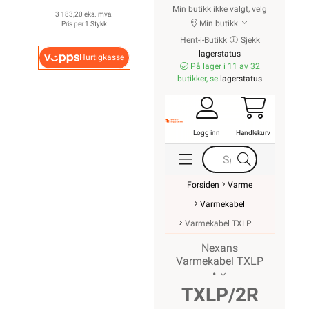
Min butikk ikke valgt, velg
3 183,20 eks. mva.
Min butikk
Pris per 1 Stykk
Hent-i-Butikk
Sjekk
lagerstatus
Hurtigkasse
På lager i 11 av 32
butikker, se
lagerstatus
Logg inn
Handlekurv
Forsiden
Varme
Varmekabel
Varmekabel TXLP
Nexans
Varmekabel TXLP
•
TXLP/2R