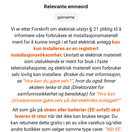
Relevante emneord
gulvvarme
Vi er etter Forskrift om elektrisk utstyr § 21 pliktig til å
informere våre forbrukere at installasjonsmateriell
ment for å kunne inngå i et fast elektrisk anlegg
kan
kun installeres av en registrert
installasjonsvirksomhet
. Unntatt er elektrisk materiell
som utelukkende er ment for bruk i faste
teleinstallasjoner, og elektrisk materiell som forbruker
selv lovlig kan installere.
Ønsker du mer informasjon,
se
”Hva kan du gjøre selv?”
, hvor du også finner
ekstern lenke til dsb (Direktoratet for
samfunnssikkerhet og beredskap) for
“Hva kan
privatpersoner gjøre selv på det elektriske anlegget?”
Alt som går på
strøm eller batterier (EE-avfall) skal
leveres til retur
når det ikke kan brukes lenger. Du
kan returnere dette gratis i en av våre varehus og/eller
andre butikker som selger samme type varer.
“Når EE-