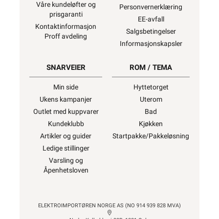
Våre kundeløfter og
Personvernerklæring
prisgaranti
EE-avfall
Kontaktinformasjon
Salgsbetingelser
Proff avdeling
Informasjonskapsler
SNARVEIER
ROM / TEMA
Min side
Hyttetorget
Ukens kampanjer
Uterom
Outlet med kuppvarer
Bad
Kundeklubb
Kjøkken
Artikler og guider
Startpakke/Pakkeløsning
Ledige stillinger
Varsling og
Åpenhetsloven
ELEKTROIMPORTØREN NORGE AS (NO 914 939 828 MVA)