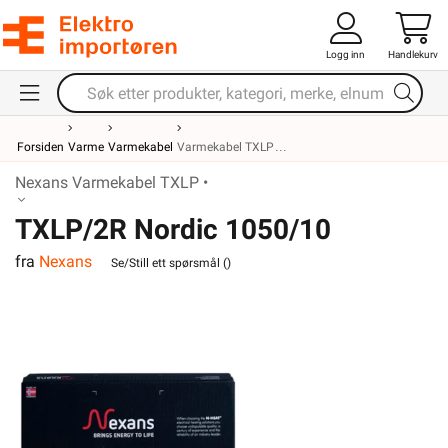
Logg inn
Handlekurv
Forsiden
Varme
Varmekabel
Varmekabel TXLP
Nexans Varmekabel TXLP •
TXLP/2R Nordic 1050/10
fra
Nexans
Se/Still ett spørsmål (
)