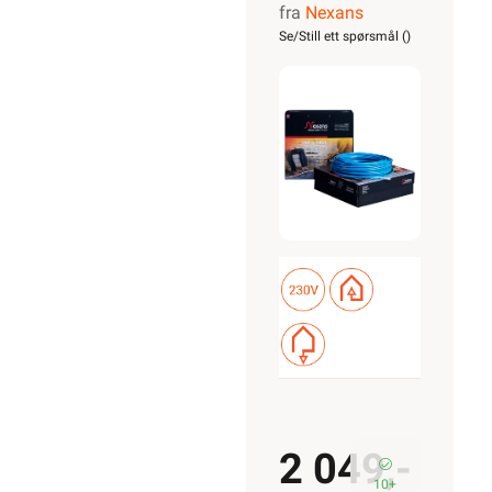
fra
Nexans
Nordic
Se/Still ett spørsmål (
)
380/10
2 049,-
10+