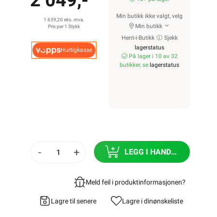
2 049,-
Min butikk ikke valgt, velg
1 639,20 eks. mva.
Min butikk
Pris per 1 Stykk
Hent-i-Butikk
Sjekk
lagerstatus
Hurtigkasse
På lager i 10 av 32
butikker, se
lagerstatus
-
+
LEGG I HANDLEKURV
Meld feil i produktinformasjonen?
Lagre til senere
Lagre i din
ønskeliste