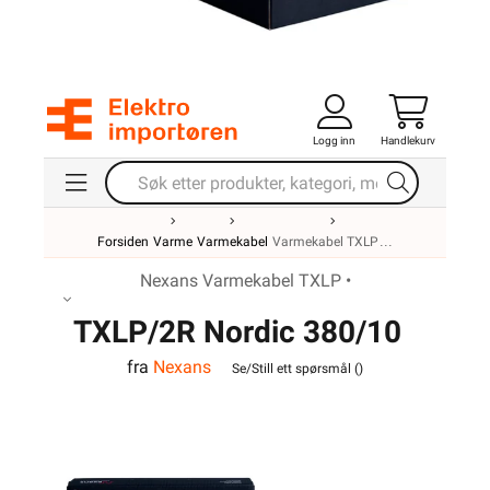
Logg inn
Handlekurv
Forsiden
Varme
Varmekabel
Varmekabel TXLP
Nexans Varmekabel TXLP •
TXLP/2R Nordic 380/10
fra
Nexans
Se/Still ett spørsmål (
)