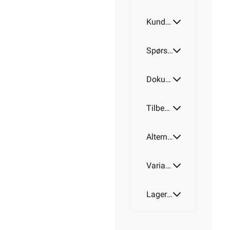
Kundeomtale
1050W
Spørsmål og svar
Dokumentasjon
Tilbehør
Alternative artikler
Varianter av artikkel
Lagerstatus