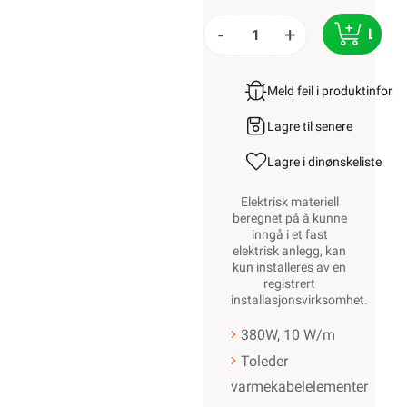
-
+
LEGG
Meld feil i produktinfor
Lagre til senere
Lagre i din
ønskeliste
Elektrisk materiell
beregnet på å kunne
inngå i et fast
elektrisk anlegg, kan
kun installeres av en
registrert
installasjonsvirksomhet
.
380W, 10 W/m
Toleder
varmekabelelementer