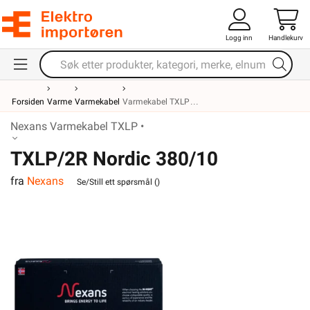
Logg inn
Handlekurv
Forsiden
Varme
Varmekabel
Varmekabel TXLP
Nexans Varmekabel TXLP •
TXLP/2R Nordic 380/10
fra
Nexans
Se/Still ett spørsmål (
)