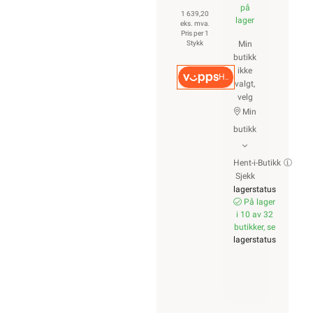
på
1 639,20
lager
eks. mva.
Pris per 1
Stykk
Min
butikk
ikke
Hurtigkasse
valgt,
velg
Min
butikk
Hent-i-Butikk
Sjekk
lagerstatus
På lager
i 10 av 32
butikker, se
lagerstatus