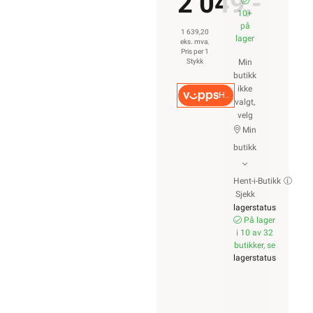
2 049,-
10+
på
1 639,20
lager
eks. mva.
Pris per 1
Stykk
Min
butikk
ikke
Hurtigkasse
valgt,
velg
Min
butikk
Hent-i-Butikk
Sjekk
lagerstatus
På lager
i 10 av 32
butikker, se
lagerstatus