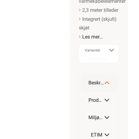
varmekabelelementer
2,3 meter tilleder
Integrert (skjult)
skjøt
Les mer...
Varianter
230W
Beskrivelse
380W
Produktdetaljer
Miljøparametere
530W
ETIM