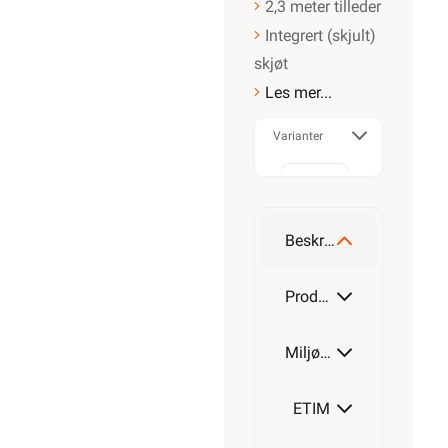
2,3 meter tilleder
Integrert (skjult)
skjøt
Les mer...
Varianter
230W
Beskrivelse
380W
Produktdetaljer
Miljøparametere
530W
ETIM