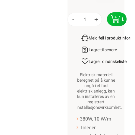
-
+
LEGG
Meld feil i produktinfor
Lagre til senere
Lagre i din
ønskeliste
Elektrisk materiell
beregnet på å kunne
inngå i et fast
elektrisk anlegg, kan
kun installeres av en
registrert
installasjonsvirksomhet
.
380W, 10 W/m
Toleder