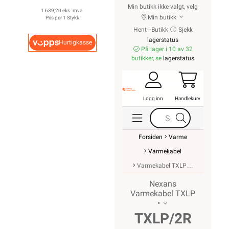
Min butikk ikke valgt, velg
1 639,20 eks. mva.
Min butikk
Pris per 1 Stykk
Hent-i-Butikk
Sjekk
lagerstatus
Hurtigkasse
På lager i 10 av 32
butikker, se
lagerstatus
Logg inn
Handlekurv
Forsiden
Varme
Varmekabel
Varmekabel TXLP
Nexans
Varmekabel TXLP
•
TXLP/2R