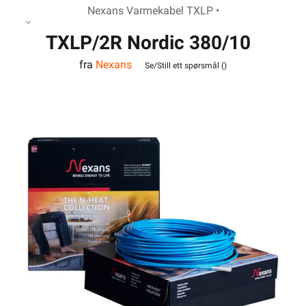
Nexans Varmekabel TXLP •
TXLP/2R Nordic 380/10
fra
Nexans
Se/Still ett spørsmål (
)