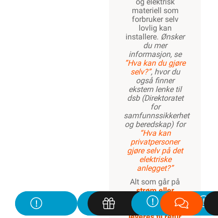
og elektrisk
materiell som
forbruker selv
lovlig kan
installere.
Ønsker
du mer
informasjon, se
”Hva kan du gjøre
selv?”
, hvor du
også finner
ekstern lenke til
dsb (Direktoratet
for
samfunnssikkerhet
og beredskap) for
“Hva kan
privatpersoner
gjøre selv på det
elektriske
anlegget?”
Alt som går på
strøm eller
batterier (EE-
avfall) skal
leveres til retur