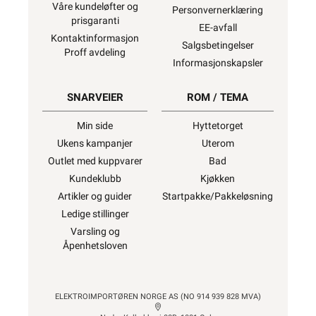
Våre kundeløfter og
Personvernerklæring
prisgaranti
EE-avfall
Kontaktinformasjon
Salgsbetingelser
Proff avdeling
Informasjonskapsler
SNARVEIER
ROM / TEMA
Min side
Hyttetorget
Ukens kampanjer
Uterom
Outlet med kuppvarer
Bad
Kundeklubb
Kjøkken
Artikler og guider
Startpakke/Pakkeløsning
Ledige stillinger
Varsling og
Åpenhetsloven
ELEKTROIMPORTØREN NORGE AS (NO 914 939 828 MVA)