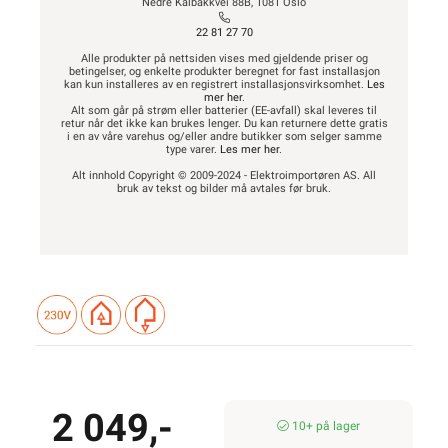
Nedre Kalbakkvei 88B, 1081 Oslo
22 81 27 70
Alle produkter på nettsiden vises med gjeldende priser og
betingelser, og enkelte produkter beregnet for fast installasjon
kan kun installeres av en registrert installasjonsvirksomhet.
Les
mer her
.
Alt som går på strøm eller batterier (EE-avfall) skal leveres til
retur når det ikke kan brukes lenger. Du kan returnere dette gratis
i en av våre varehus og/eller andre butikker som selger samme
type varer.
Les mer her
.
Alt innhold Copyright © 2009-2024 - Elektroimportøren AS. All
bruk av tekst og bilder må avtales før bruk.
2 049,-
10+ på lager