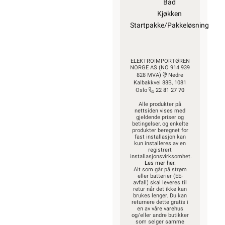
Bad
Kjøkken
Startpakke/Pakkeløsning
ELEKTROIMPORTØREN
NORGE AS (NO 914 939
828 MVA)
Nedre
Kalbakkvei 88B, 1081
Oslo
22 81 27 70
Alle produkter på
nettsiden vises med
gjeldende priser og
betingelser, og enkelte
produkter beregnet for
fast installasjon kan
kun installeres av en
registrert
installasjonsvirksomhet.
Les mer her
.
Alt som går på strøm
eller batterier (EE-
avfall) skal leveres til
retur når det ikke kan
brukes lenger. Du kan
returnere dette gratis i
en av våre varehus
og/eller andre butikker
som selger samme