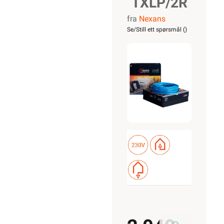
TXLP/2R
fra
Nexans
Nordic
Se/Still ett spørsmål (
)
380/10