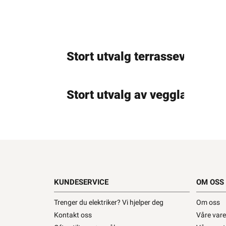
Stort utvalg terrassevarmere
Stort utvalg av vegglamper!
LED-strips!
KUNDESERVICE
OM OSS
Trenger du elektriker? Vi hjelper deg
Om oss
Sorte stikkontakter!
Kontakt oss
Våre var