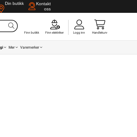
Din butikk
Kontakt
oss
Finn butikk
Finn elektriker
Logg inn
Handlekurv
gi
Mer
Varemerker
Din butikk
Kontakt
oss
Finn butikk
Finn elektriker
Logg inn
Handlekurv