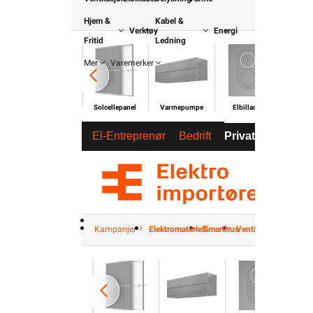
Hjem &
Kabel &
Verktøy
Energi
Fritid
Ledning
Mer
Varemerker
Solcellepanel
Varmepumpe
Elbillader
Pan
El-Entreprenør
Bedrift
Privat
Partnere
Kampanjer
Elektromateriell
Smarthus
Ventilasjon
Elbillader
B