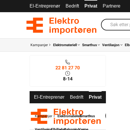
El-Entreprenør
Bedrift
Privat
Partnere
Kampanjer
Elektromateriell
Smarthus
Ventilasjon
Elb
22 81 27 70
8-14
El-Entreprenør
Bedrift
Privat
Partnere
Kampanjer
Elektromateriell
Smarthus
Ventilasjon
Elbillader
Belysning
Varme