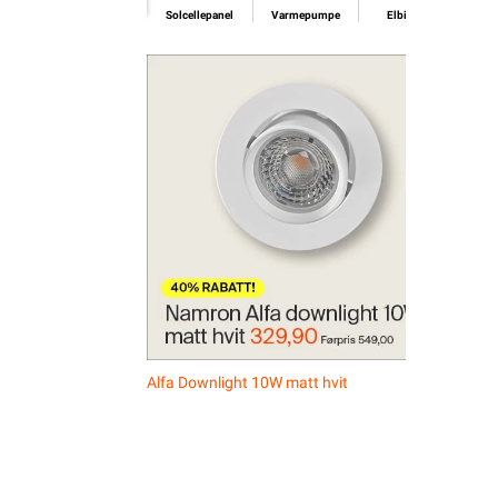
Solcellepanel
Varmepumpe
Elbillader
Alfa Downlight 10W matt hvit
Eas