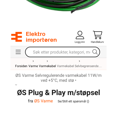
Logg inn
Handlekurv
Forsiden
Varme
Varmekabel
Varmekabel Selvbegrensende
ØS Varme Selvregulerende varmekabel 11W/m
ved +5°C, med stø •
ØS Plug & Play m/støpsel
fra
ØS Varme
10m
Se/Still ett spørsmål (
)