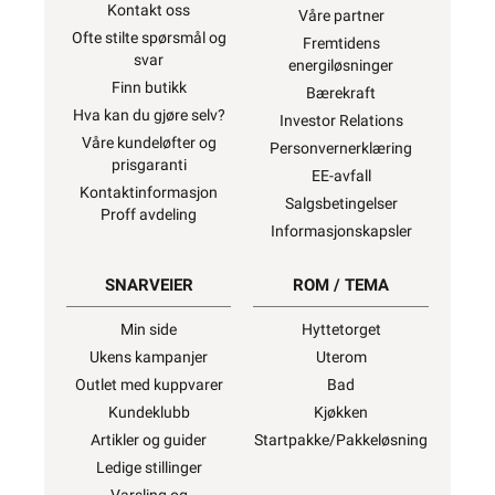
Kontakt oss
Våre partner
Ofte stilte spørsmål og
Fremtidens
svar
energiløsninger
Finn butikk
Bærekraft
Hva kan du gjøre selv?
Investor Relations
Våre kundeløfter og
Personvernerklæring
prisgaranti
EE-avfall
Kontaktinformasjon
Salgsbetingelser
Proff avdeling
Informasjonskapsler
SNARVEIER
ROM / TEMA
Min side
Hyttetorget
Ukens kampanjer
Uterom
Outlet med kuppvarer
Bad
Kundeklubb
Kjøkken
Artikler og guider
Startpakke/Pakkeløsning
Ledige stillinger