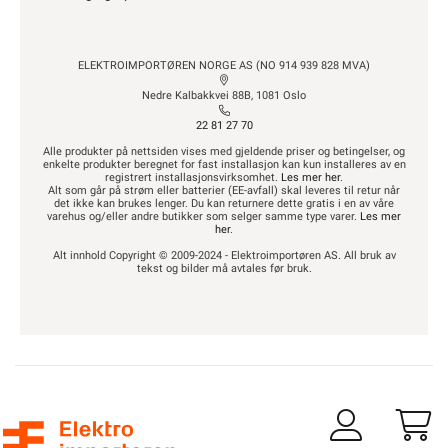
ELEKTROIMPORTØREN NORGE AS (NO 914 939 828 MVA)
Nedre Kalbakkvei 88B, 1081 Oslo
22 81 27 70
Alle produkter på nettsiden vises med gjeldende priser og betingelser, og
enkelte produkter beregnet for fast installasjon kan kun installeres av en
registrert installasjonsvirksomhet.
Les mer her
.
Alt som går på strøm eller batterier (EE-avfall) skal leveres til retur når
det ikke kan brukes lenger. Du kan returnere dette gratis i en av våre
varehus og/eller andre butikker som selger samme type varer.
Les mer
her
.
Alt innhold Copyright © 2009-2024 - Elektroimportøren AS. All bruk av
tekst og bilder må avtales før bruk.