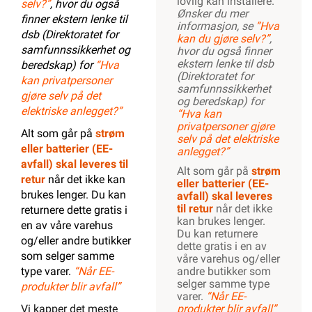
lovlig kan installere.
selv?”
, hvor du også
Ønsker du mer
finner ekstern lenke til
informasjon, se
”Hva
dsb (Direktoratet for
kan du gjøre selv?”
,
samfunnssikkerhet og
hvor du også finner
ekstern lenke til dsb
beredskap) for
“Hva
(Direktoratet for
kan privatpersoner
samfunnssikkerhet
gjøre selv på det
og beredskap) for
elektriske anlegget?”
“Hva kan
privatpersoner gjøre
Alt som går på
strøm
selv på det elektriske
eller batterier (EE-
anlegget?”
avfall) skal leveres til
Alt som går på
strøm
retur
når det ikke kan
eller batterier (EE-
brukes lenger. Du kan
avfall) skal leveres
til retur
når det ikke
returnere dette gratis i
kan brukes lenger.
en av våre varehus
Du kan returnere
og/eller andre butikker
dette gratis i en av
som selger samme
våre varehus og/eller
type varer.
“Når EE-
andre butikker som
selger samme type
produkter blir avfall”
varer.
“Når EE-
Vi kapper det meste
produkter blir avfall”