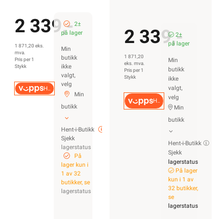
2 339,-
2±
2 339,-
på lager
2±
på lager
1 871,20 eks.
Min
mva.
1 871,20
butikk
Pris per 1
Min
eks. mva.
ikke
Stykk
butikk
Pris per 1
valgt,
Stykk
ikke
velg
valgt,
Hurtigkasse
Min
velg
Hurtigkasse
butikk
Min
butikk
Hent-i-Butikk
Sjekk
Hent-i-Butikk
lagerstatus
Sjekk
På
lagerstatus
lager kun i
På lager
1 av 32
kun i 1 av
butikker, se
32 butikker,
lagerstatus
se
lagerstatus