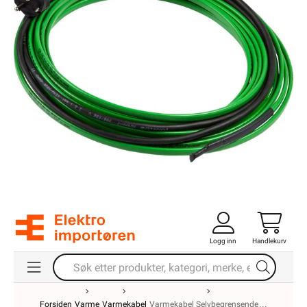
Logg inn
Handlekurv
Forsiden
Varme
Varmekabel
Varmekabel Selvbegrensende