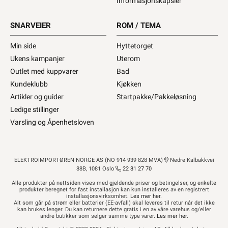
Informasjonskapsler
SNARVEIER
ROM / TEMA
Min side
Hyttetorget
Ukens kampanjer
Uterom
Outlet med kuppvarer
Bad
Kundeklubb
Kjøkken
Artikler og guider
Startpakke/Pakkeløsning
Ledige stillinger
Varsling og Åpenhetsloven
ELEKTROIMPORTØREN NORGE AS (NO 914 939 828 MVA)
Nedre Kalbakkvei
88B, 1081 Oslo
22 81 27 70
Alle produkter på nettsiden vises med gjeldende priser og betingelser, og enkelte
produkter beregnet for fast installasjon kan kun installeres av en registrert
installasjonsvirksomhet.
Les mer her
.
Alt som går på strøm eller batterier (EE-avfall) skal leveres til retur når det ikke
kan brukes lenger. Du kan returnere dette gratis i en av våre varehus og/eller
andre butikker som selger samme type varer.
Les mer her
.