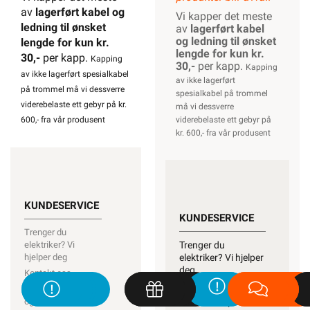
av
lagerført kabel og
Vi kapper det meste
ledning til ønsket
av
lagerført kabel
og ledning til ønsket
lengde for kun kr.
lengde for kun kr.
30,-
per kapp.
Kapping
30,-
per kapp.
Kapping
av ikke lagerført spesialkabel
av ikke lagerført
på trommel må vi dessverre
spesialkabel på trommel
viderebelaste ett gebyr på kr.
må vi dessverre
600,- fra vår produsent
viderebelaste ett gebyr på
kr. 600,- fra vår produsent
KUNDESERVICE
KUNDESERVICE
Trenger du
elektriker? Vi
Trenger du
hjelper deg
elektriker? Vi hjelper
deg
Kontakt oss
Kontakt oss
Ofte stilte spørsmål
og svar
Ofte stilte spørsmål