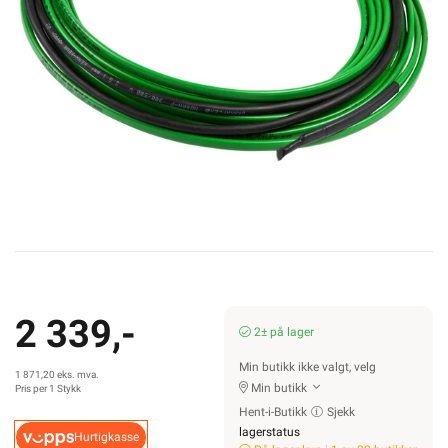
2 339,-
2± på lager
Min butikk ikke valgt, velg
1 871,20 eks. mva.
Min butikk
Pris per 1 Stykk
Hent-i-Butikk
Sjekk
lagerstatus
Hurtigkasse