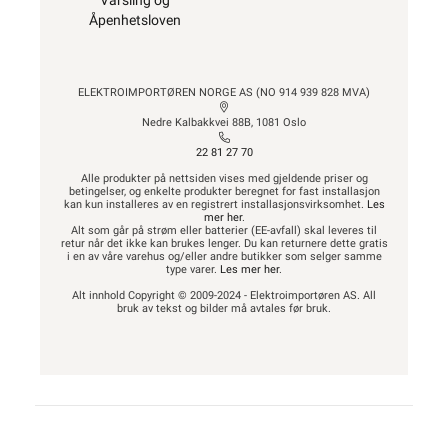
Varsling og
Åpenhetsloven
ELEKTROIMPORTØREN NORGE AS (NO 914 939 828 MVA)
Nedre Kalbakkvei 88B, 1081 Oslo
22 81 27 70
Alle produkter på nettsiden vises med gjeldende priser og
betingelser, og enkelte produkter beregnet for fast installasjon
kan kun installeres av en registrert installasjonsvirksomhet.
Les
mer her
.
Alt som går på strøm eller batterier (EE-avfall) skal leveres til
retur når det ikke kan brukes lenger. Du kan returnere dette gratis
i en av våre varehus og/eller andre butikker som selger samme
type varer.
Les mer her
.
Alt innhold Copyright © 2009-2024 - Elektroimportøren AS. All
bruk av tekst og bilder må avtales før bruk.