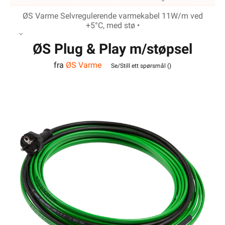
ØS Varme Selvregulerende varmekabel 11W/m ved
+5°C, med stø •
ØS Plug & Play m/støpsel
fra
ØS Varme
10m
Se/Still ett spørsmål (
)