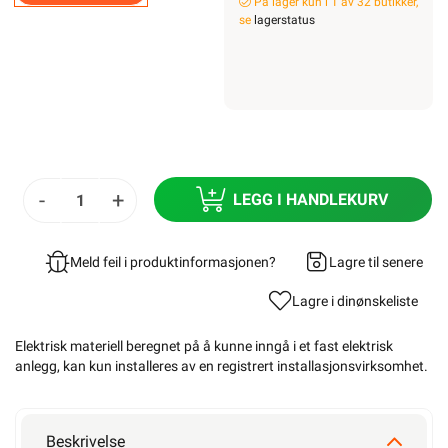
På lager kun i 1 av 32 butikker,
se
lagerstatus
-
+
LEGG I HANDLEKURV
Meld feil i produktinformasjonen?
Lagre til senere
Lagre i din
ønskeliste
Elektrisk materiell beregnet på å kunne inngå i et fast elektrisk
anlegg, kan kun installeres av en registrert installasjonsvirksomhet
.
Beskrivelse