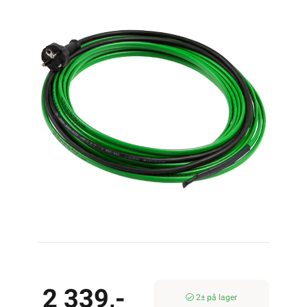
2 339,-
2± på lager