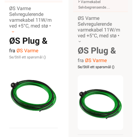
Varmekabel
Selvbegrensende
ØS Varme
Selvregulerende
ØS Varme
varmekabel 11W/m
Selvregulerende
ved +5°C, med stø •
varmekabel 11W/m
ved +5°C, med stø •
ØS Plug &
ØS Plug &
fra
ØS Varme
Play
Se/Still ett spørsmål (
)
fra
ØS Varme
Play
m/støpsel
Se/Still ett spørsmål (
)
m/støpsel
10m
10m