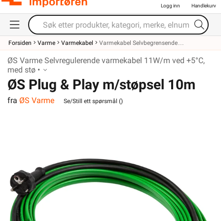
Logg inn
Handlekurv
Forsiden
Varme
Varmekabel
Varmekabel Selvbegrensende
ØS Varme Selvregulerende varmekabel 11W/m ved +5°C,
med stø •
ØS Plug & Play m/støpsel 10m
fra
ØS Varme
Se/Still ett spørsmål (
)