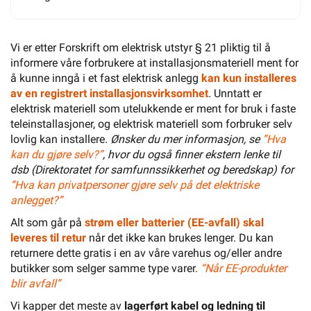
Vi er etter Forskrift om elektrisk utstyr § 21 pliktig til å
informere våre forbrukere at installasjonsmateriell ment for
å kunne inngå i et fast elektrisk anlegg
kan kun installeres
av en registrert installasjonsvirksomhet
. Unntatt er
elektrisk materiell som utelukkende er ment for bruk i faste
teleinstallasjoner, og elektrisk materiell som forbruker selv
lovlig kan installere.
Ønsker du mer informasjon, se
”Hva
kan du gjøre selv?”
, hvor du også finner ekstern lenke til
dsb (Direktoratet for samfunnssikkerhet og beredskap) for
“Hva kan privatpersoner gjøre selv på det elektriske
anlegget?”
Alt som går på
strøm eller batterier (EE-avfall) skal
leveres til retur
når det ikke kan brukes lenger. Du kan
returnere dette gratis i en av våre varehus og/eller andre
butikker som selger samme type varer.
“Når EE-produkter
blir avfall”
Vi kapper det meste av
lagerført kabel og ledning til