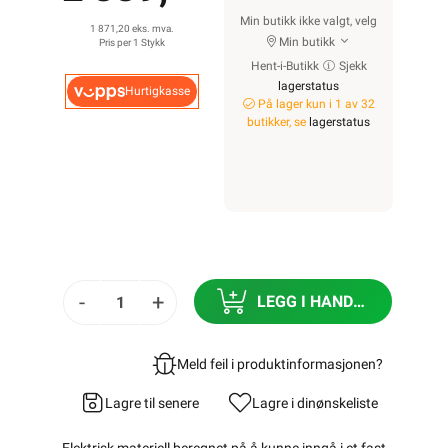
Min butikk ikke valgt, velg
1 871,20 eks. mva.
Min butikk
Pris per 1 Stykk
Hent-i-Butikk
Sjekk
lagerstatus
Hurtigkasse
På lager kun i 1 av 32
butikker, se
lagerstatus
-
+
LEGG I HANDLEKURV
Meld feil i produktinformasjonen?
Lagre til senere
Lagre i din
ønskeliste