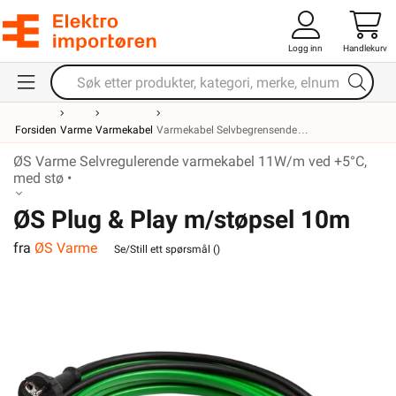
Logg inn
Handlekurv
Forsiden
Varme
Varmekabel
Varmekabel Selvbegrensende
ØS Varme Selvregulerende varmekabel 11W/m ved +5°C,
med stø •
ØS Plug & Play m/støpsel 10m
fra
ØS Varme
Se/Still ett spørsmål (
)