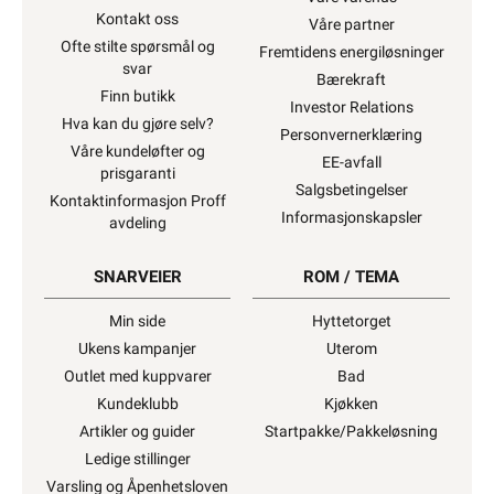
Kontakt oss
Våre partner
Ofte stilte spørsmål og
Fremtidens energiløsninger
svar
Bærekraft
Finn butikk
Investor Relations
Hva kan du gjøre selv?
Personvernerklæring
Våre kundeløfter og
EE-avfall
prisgaranti
Salgsbetingelser
Kontaktinformasjon Proff
Informasjonskapsler
avdeling
SNARVEIER
ROM / TEMA
Min side
Hyttetorget
Ukens kampanjer
Uterom
Outlet med kuppvarer
Bad
Kundeklubb
Kjøkken
Artikler og guider
Startpakke/Pakkeløsning
Ledige stillinger
Varsling og Åpenhetsloven