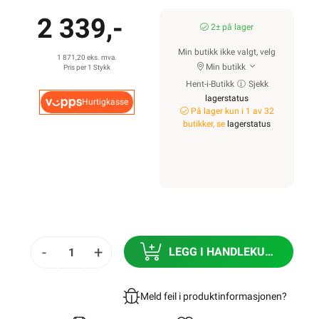
2 339,-
2± på lager
Min butikk ikke valgt, velg
1 871,20 eks. mva.
Min butikk
Pris per 1 Stykk
Hent-i-Butikk
Sjekk
lagerstatus
Hurtigkasse
På lager kun i 1 av 32
butikker, se
lagerstatus
-
+
LEGG I HANDLEKURV
Meld feil i produktinformasjonen?