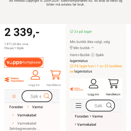
Alt innhold Copyright © 2009-2024 - Elektroimportøren AS. All bruk av tekst og
bilder må avtales før bruk.
2 339,-
2± på lager
Min butikk ikke valgt, velg
1 871,20 eks. mva.
Min butikk
Pris per 1 Stykk
Hent-i-Butikk
Sjekk
lagerstatus
Hurtigkasse
På lager kun i 1 av 32 butikker,
se
lagerstatus
Logg inn
Handlekurv
Logg inn
Handlekurv
Forsiden
Varme
Varmekabel
Forsiden
Varme
Varmekabel
Varmekabel
Selvbegrensende