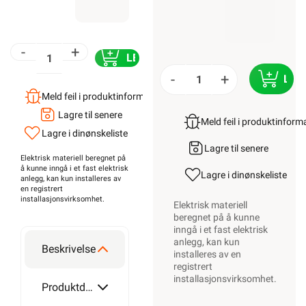
-
+
LEGG I HANDLEKURV
-
+
LEG
Meld feil i produktinformasjonen?
Lagre til senere
Meld feil i produktinfor
Lagre i din
ønskeliste
Lagre til senere
Elektrisk materiell beregnet på
å kunne inngå i et fast elektrisk
Lagre i din
ønskeliste
anlegg, kan kun installeres av
en registrert
installasjonsvirksomhet
.
Elektrisk materiell
beregnet på å kunne
inngå i et fast elektrisk
anlegg, kan kun
Beskrivelse
installeres av en
registrert
installasjonsvirksomhet
.
Produktdetaljer