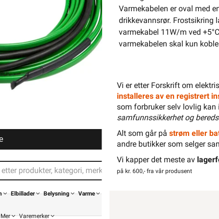
Varmekabelen er oval med en
drikkevannsrør. Frostsikring
varmekabel 11W/m ved +5°C. 
varmekabelen skal kun kobles 
Vi er etter Forskrift om elektr
installeres av en registrert 
som forbruker selv lovlig kan 
samfunnssikkerhet og bereds
Alt som går på
strøm eller bat
e
andre butikker som selger sa
Vi kapper det meste av
lagerf
på kr. 600,- fra vår produsent
n
Elbillader
Belysning
Varme
Mer
Varemerker