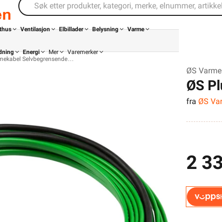
thus
Ventilasjon
Elbillader
Belysning
Varme
dning
Energi
Mer
Varemerker
mekabel Selvbegrensende
ØS Varme 
ØS Pl
fra
ØS Va
2 33
Din butikk
Kontakt
oss