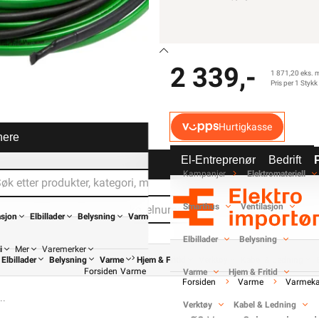
-
+
2 339,-
1 871,20 eks. 
Pris per 1 Stykk
Hurtigkasse
nere
Elektrisk materiell beregne
El-Entreprenør
Bedrift
av
Kampanjer
Elektromateriell
Smarthus
Ventilasjon
asjon
Elbillader
Belysning
Varme
Elbillader
Belysning
i
Mer
Varemerker
Elbillader
Belysning
Varme
Hjem & Fritid
Verktøy
Kabel & Ledning
Forsiden
Varme
Varmekabel
Varmekabel Selvbegrensende
Varme
Hjem & Fritid
Forsiden
Varme
Varmeka
ØS Varme Selv
Verktøy
Kabel & Ledning