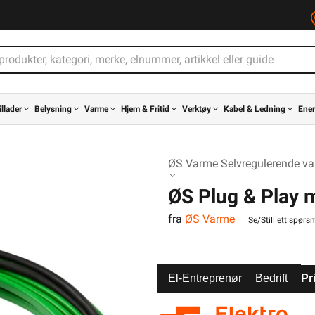
illader
Belysning
Varme
Hjem & Fritid
Verktøy
Kabel & Ledning
Ener
ØS Varme Selvregulerende va
ØS Plug & Play 
fra
ØS Varme
Se/Still ett spørs
El-Entreprenør
Bedrift
Pr