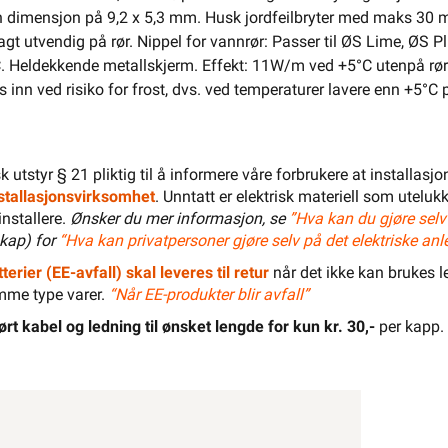
 dimensjon på 9,2 x 5,3 mm. Husk jordfeilbryter med maks 30 mA
El-Entreprenør
Bedrift
Privat
Partnere
 lagt utvendig på rør. Nippel for vannrør: Passer til ØS Lime, 
Kampanjer
Elektromateriell
Heldekkende metallskjerm. Effekt: 11W/m ved +5°C utenpå røre
inn ved risiko for frost, dvs. ved temperaturer lavere enn +5°C p
Smarthus
Ventilasjon
Elbillader
Belysning
Varme
Hjem & Fritid
isk utstyr § 21 pliktig til å informere våre forbrukere at installas
installasjonsvirksomhet
. Unntatt er elektrisk materiell som utelukk
Verktøy
Kabel & Ledning
Energi
installere.
Ønsker du mer informasjon, se
”Hva kan du gjøre selv
kap) for
“Hva kan privatpersoner gjøre selv på det elektriske anl
Mer
Varemerker
terier (EE-avfall) skal leveres til retur
når det ikke kan brukes le
Din butikk
Kontakt
oss
mme type varer.
“Når EE-produkter blir avfall”
ørt kabel og ledning til ønsket lengde for kun kr. 30,-
per kapp.
Finn butikk
Finn elektriker
Logg inn
Handlekurv