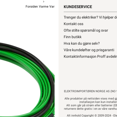
KUNDESERVICE
Forsiden
Varme
Varmekabel
Varmekabel Selvbegrensende
ØS Varme Selvreg
Trenger du elektriker? Vi hjelper 
ØS Plu
Kontakt oss
Ofte stilte spørsmål og svar
f
Finn butikk
Hva kan du gjøre selv?
Våre kundeløfter og prisgaranti
Kontaktinformasjon Proff avdeli
2 339,-
1
Hurtigk
ELEKTROIMPORTØREN NORGE AS (NO 9
Alle produkter på nettsiden vises med gj
installasjon kan kun installe
Alt som går på strøm eller batterier (EE
returnere dette gratis i en av våre vare
Alt innhold Copyright © 2009-2024 - Ele