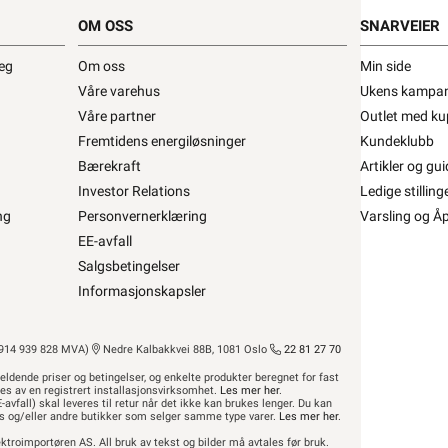
OM OSS
SNARVEIER
ulerende varmekabel 11W/m ved +5°C, med stø •
deg
Om oss
Min side
g & Play m/støpsel 10m
Våre varehus
Ukens kampan
Våre partner
Outlet med ku
ra
ØS Varme
Se/Still ett spørsmål (
)
Fremtidens energiløsninger
Kundeklubb
Bærekraft
Artikler og gui
Investor Relations
Ledige stilling
ng
Personvernerklæring
Varsling og Å
 871,20 eks. mva.
2± på lager
EE-avfall
Pris per 1 Stykk
Salgsbetingelser
Min butikk ikke valgt, velg
Min butikk
Informasjonskapsler
Hent-i-Butikk
Sjekk
lagerstatus
asse
På lager kun i 1 av 32 butikker, se
lagerstatus
14 939 828 MVA)
Nedre Kalbakkvei 88B, 1081 Oslo
22 81 27 70
eldende priser og betingelser, og enkelte produkter beregnet for fast
res av en registrert installasjonsvirksomhet.
Les mer her
.
-avfall) skal leveres til retur når det ikke kan brukes lenger. Du kan
hus og/eller andre butikker som selger samme type varer.
Les mer her
.
ktroimportøren AS. All bruk av tekst og bilder må avtales før bruk.