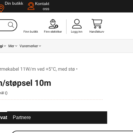
Din butikk
Kontakt
oss
Finn butikk
Finn elektriker
Logg inn
Handlekurv
gi
Mer
Varemerker
rmekabel 11W/m ved +5°C, med stø •
m/støpsel 10m
mål (
)
ivat
Partnere