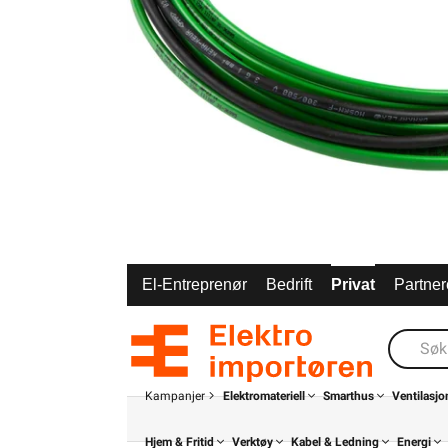
El-Entreprenør
Bedrift
Privat
Partner
Kampanjer
Elektromateriell
Smarthus
Ventilasjo
Hjem & Fritid
Verktøy
Kabel & Ledning
Energi