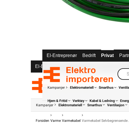
El-Entreprenør
Bedrift
Privat
Part
El-Entreprenør
Bedrift
Privat
Partnere
Kampanjer
Elektromateriell
Smarthus
Ventil
Hjem & Fritid
Verktøy
Kabel & Ledning
Energ
Kampanjer
Elektromateriell
Smarthus
Ventilasjon
Forsiden
Varme
Varmekabel
Varmekabel Selvbegrensende