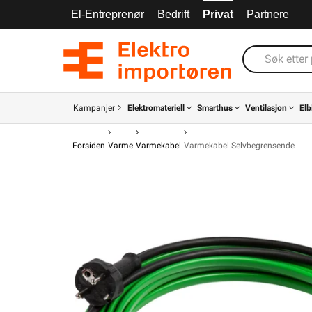
El-Entreprenør
Bedrift
Privat
Partnere
Kampanjer
Elektromateriell
Smarthus
Ventilasjon
Elb
Forsiden
Varme
Varmekabel
Varmekabel Selvbegrensende