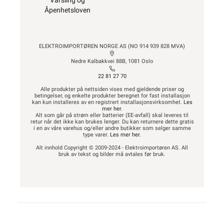
Varsling og
Åpenhetsloven
ELEKTROIMPORTØREN NORGE AS (NO 914 939 828 MVA)
Nedre Kalbakkvei 88B, 1081 Oslo
22 81 27 70
Alle produkter på nettsiden vises med gjeldende priser og
betingelser, og enkelte produkter beregnet for fast installasjon
kan kun installeres av en registrert installasjonsvirksomhet.
Les
mer her
.
Alt som går på strøm eller batterier (EE-avfall) skal leveres til
retur når det ikke kan brukes lenger. Du kan returnere dette gratis
i en av våre varehus og/eller andre butikker som selger samme
type varer.
Les mer her
.
Alt innhold Copyright © 2009-2024 - Elektroimportøren AS. All
bruk av tekst og bilder må avtales før bruk.