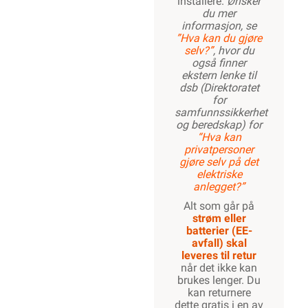
installere.
Ønsker
du mer
informasjon, se
”Hva kan du gjøre
selv?”
, hvor du
også finner
ekstern lenke til
dsb (Direktoratet
for
samfunnssikkerhet
og beredskap) for
“Hva kan
privatpersoner
gjøre selv på det
elektriske
anlegget?”
Alt som går på
strøm eller
batterier (EE-
avfall) skal
leveres til retur
når det ikke kan
brukes lenger. Du
kan returnere
dette gratis i en av