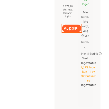
lager
1 871,20
eks. mva.
Min
Pris per 1
Stykk
butikk
ikke
valgt,
Hurtigkasse
velg
Min
butikk
Hent-i-Butikk
Sjekk
lagerstatus
På lager
kun i 1 av
32 butikker,
se
lagerstatus