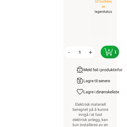
32 butikker,
se
lagerstatus
-
+
LEGG
Meld feil i produktinfor
Lagre til senere
Lagre i din
ønskeliste
Elektrisk materiell
beregnet på å kunne
inngå i et fast
elektrisk anlegg, kan
kun installeres av en