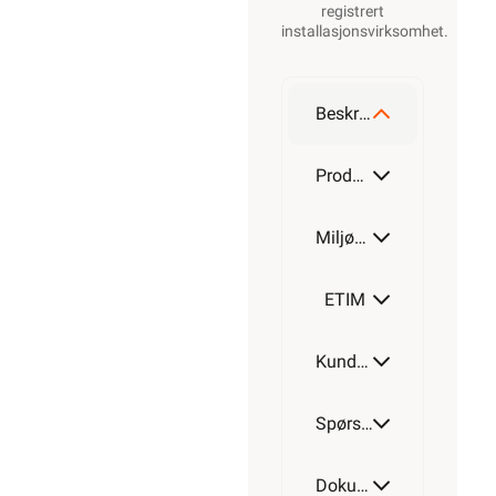
registrert
installasjonsvirksomhet
.
Beskrivelse
Produktdetaljer
Miljøparametere
ETIM
Kundeomtale
Spørsmål og svar
Dokumentasjon