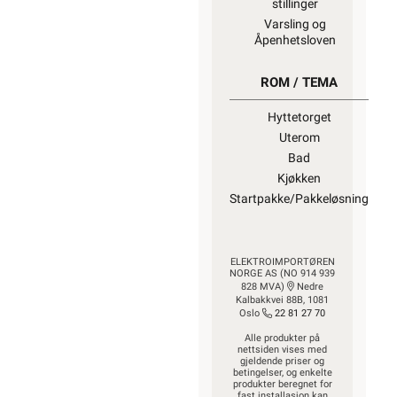
stillinger
Varsling og
Åpenhetsloven
ROM / TEMA
Hyttetorget
Uterom
Bad
Kjøkken
Startpakke/Pakkeløsning
ELEKTROIMPORTØREN
NORGE AS (NO 914 939
828 MVA)
Nedre
Kalbakkvei 88B, 1081
Oslo
22 81 27 70
Alle produkter på
nettsiden vises med
gjeldende priser og
betingelser, og enkelte
produkter beregnet for
fast installasjon kan