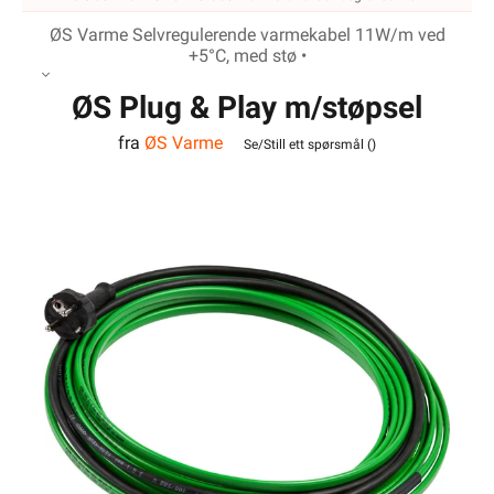
ØS Varme Selvregulerende varmekabel 11W/m ved
+5°C, med stø •
ØS Plug & Play m/støpsel
fra
ØS Varme
10m
Se/Still ett spørsmål (
)