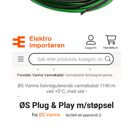
Logg inn
Handlekurv
Forsiden
Varme
Varmekabel
Varmekabel Selvbegrensende
ØS Varme Selvregulerende varmekabel 11W/m
ved +5°C, med stø •
ØS Plug & Play m/støpsel
fra
ØS Varme
10m
Se/Still ett spørsmål (
)