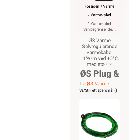
Forsiden
Varme
Varmekabel
Varmekabel
Selvbegrensende
ØS Varme
Selvregulerende
varmekabel
11W/m ved +5°C,
med stø •
ØS Plug &
fra
ØS Varme
Play
Se/Still ett spørsmål (
)
m/støpsel
10m