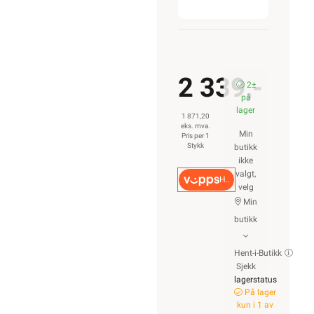
2 339,-
2±
på
lager
1 871,20
eks. mva.
Min
Pris per 1
Stykk
butikk
ikke
valgt,
Hurtigkasse
velg
Min
butikk
Hent-i-Butikk
Sjekk
lagerstatus
På lager
kun i 1 av