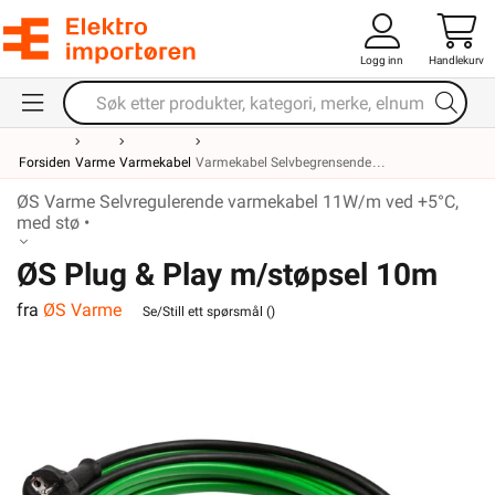
Logg inn
Handlekurv
Forsiden
Varme
Varmekabel
Varmekabel Selvbegrensende
ØS Varme Selvregulerende varmekabel 11W/m ved +5°C,
med stø •
ØS Plug & Play m/støpsel 10m
fra
ØS Varme
Se/Still ett spørsmål (
)