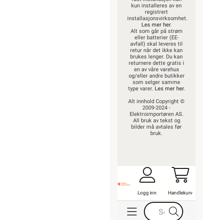
kun installeres av en
registrert
installasjonsvirksomhet.
Les mer her
.
Alt som går på strøm
eller batterier (EE-
avfall) skal leveres til
retur når det ikke kan
brukes lenger. Du kan
returnere dette gratis i
en av våre varehus
og/eller andre butikker
som selger samme
type varer.
Les mer her
.
Alt innhold Copyright ©
2009-2024 -
Elektroimportøren AS.
All bruk av tekst og
bilder må avtales før
bruk.
Logg inn
Handlekurv