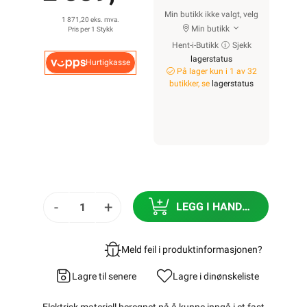
Min butikk ikke valgt, velg
1 871,20 eks. mva.
Min butikk
Pris per 1 Stykk
Hent-i-Butikk
Sjekk
lagerstatus
Hurtigkasse
På lager kun i 1 av 32
butikker, se
lagerstatus
-
+
LEGG I HANDLEKURV
Meld feil i produktinformasjonen?
Lagre til senere
Lagre i din
ønskeliste