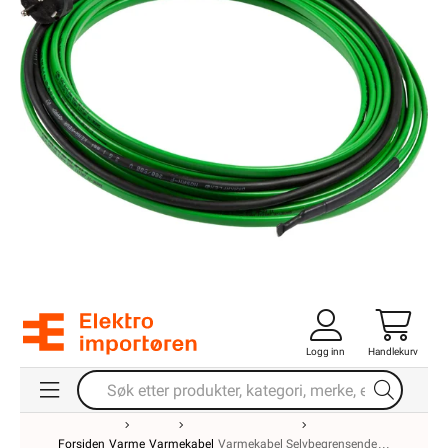
Logg inn
Handlekurv
Forsiden
Varme
Varmekabel
Varmekabel Selvbegrensende