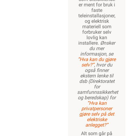
er ment for bruk i
faste
teleinstallasjoner,
og elektrisk
materiell som
forbruker selv
lovlig kan
installere.
Ønsker
du mer
informasjon, se
”Hva kan du gjøre
selv?”
, hvor du
også finner
ekstern lenke til
dsb (Direktoratet
for
samfunnssikkerhet
og beredskap) for
“Hva kan
privatpersoner
gjøre selv på det
elektriske
anlegget?”
Alt som går på