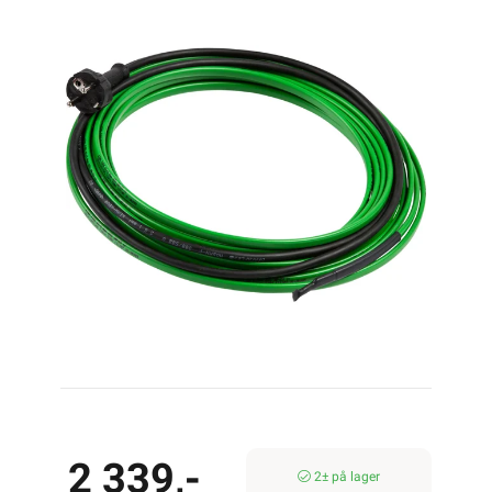
2 339,-
2± på lager