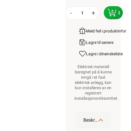
-
+
LEGG
Meld feil i produktinfor
Lagre til senere
Lagre i din
ønskeliste
Elektrisk materiell
beregnet på å kunne
inngå i et fast
elektrisk anlegg, kan
kun installeres av en
registrert
installasjonsvirksomhet
.
Beskrivelse