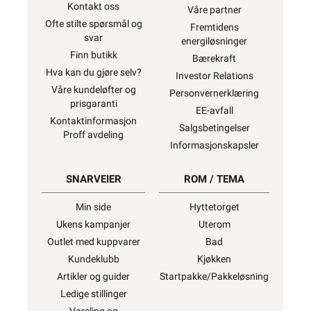
Kontakt oss
Våre partner
Ofte stilte spørsmål og
Fremtidens
svar
energiløsninger
Finn butikk
Bærekraft
Hva kan du gjøre selv?
Investor Relations
Våre kundeløfter og
Personvernerklæring
prisgaranti
EE-avfall
Kontaktinformasjon
Salgsbetingelser
Proff avdeling
Informasjonskapsler
SNARVEIER
ROM / TEMA
Min side
Hyttetorget
Ukens kampanjer
Uterom
Outlet med kuppvarer
Bad
Kundeklubb
Kjøkken
Artikler og guider
Startpakke/Pakkeløsning
Ledige stillinger