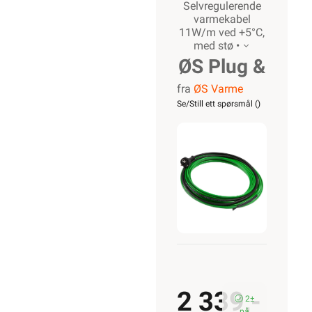
Selvregulerende
varmekabel
11W/m ved +5°C,
med stø •
ØS Plug &
fra
ØS Varme
Play
Se/Still ett spørsmål (
)
m/støpsel
10m
2 339,-
2±
på