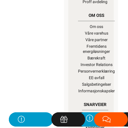
Proff avdeling
OM OSS
Om oss
Våre varehus
Våre partner
Fremtidens
energiløsninger
Bærekraft
Investor Relations
Personvernerklæring
EE-avfall
Salgsbetingelser
Informasjonskapsler
SNARVEIER
Min side
Ukens
kampanjer