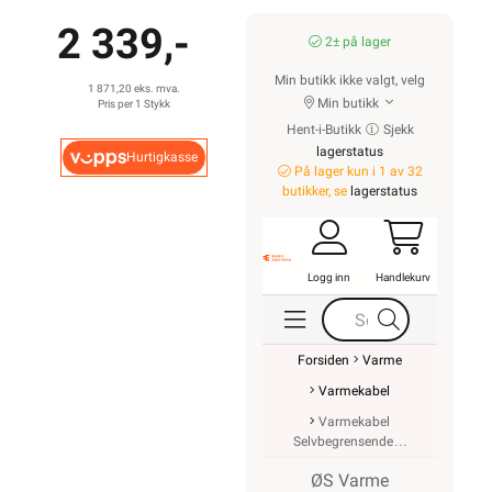
2 339,-
2± på lager
Min butikk ikke valgt, velg
1 871,20 eks. mva.
Min butikk
Pris per 1 Stykk
Hent-i-Butikk
Sjekk
lagerstatus
Hurtigkasse
På lager kun i 1 av 32
butikker, se
lagerstatus
Logg inn
Handlekurv
Forsiden
Varme
Varmekabel
Varmekabel
Selvbegrensende
ØS Varme