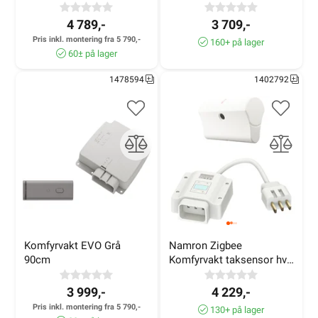
sort for ettermontering
4 789,-
3 709,-
Pris inkl. montering fra 5 790,-
160+ på lager
60± på lager
1478594
1402792
Komfyrvakt EVO Grå 
Namron Zigbee 
90cm
Komfyrvakt taksensor hvit 
for ettermontering
3 999,-
4 229,-
Pris inkl. montering fra 5 790,-
130+ på lager