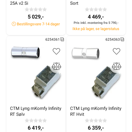
25A v2 Si
Sort
5 029,-
4 469,-
Pris inkl. montering fra 5 790,-
Bestillingsvare 7-14 dager
Ikke på lager, se lagerstatus
6254361
6254363
CTM Lyng mKomfy Infinity 
CTM Lyng mKomfy Infinity 
RT Sølv
RT Hvit
6 419,-
6 359,-