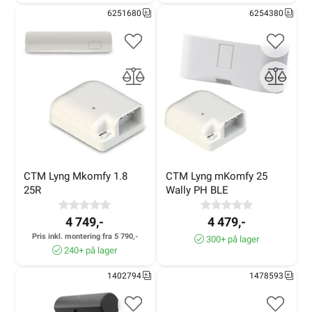
6251680
6254380
konverteringssett.
Sikkerhetssertifiseringer
Standarder:
Velg komfyrvakter som oppfyller NEK EN
50615.
Forsikringsgodkjenning:
Noen modeller er
forsikringsgodkjente, noe som kan gi fordeler for
boligforsikringen din.
CTM Lyng Mkomfy 1.8 
CTM Lyng mKomfy 25 
25R
Wally PH BLE
4 749,-
4 479,-
Brukervennlighet
Pris inkl. montering fra 5 790,-
300+ på lager
Selvlærende funksjon:
Enkelte modeller tilpasser seg
240+ på lager
matlagingsvanene dine for å redusere falske alarmer.
Alarmoverføring:
Visse modeller kan integreres med
1402794
1478593
andre sikkerhetssystemer via smartplugg.