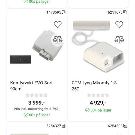
80± på lager
1478595
6251670
Komfyrvakt EVO Sort 
CTM Lyng Mkomfy 1.8 
90cm
25C
3 999,-
4 929,-
Pris inkl. montering fra 5 790,-
50+ på lager
60± på lager
6254327
6254303