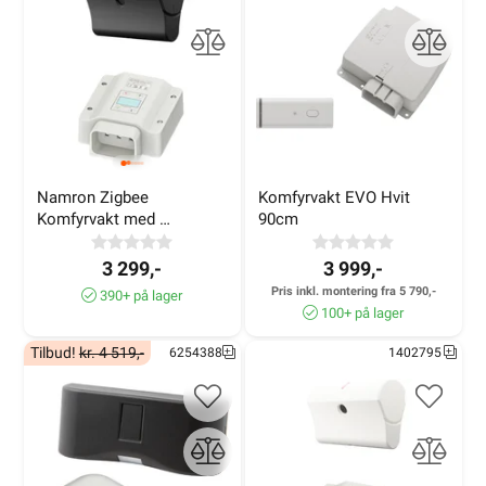
Vedlikehold
Batteribytte:
Bytt batteri i sensoren når den varsler om
lavt batterinivå.
Rengjøring:
Hold sensoren fri for støv og fett ved å
rengjøre med en fuktig klut.
Namron Zigbee 
Komfyrvakt EVO Hvit 
Komfyrvakt med 
90cm
veggsensor sort
3 299,-
3 999,-
Oppsummering
Pris inkl. montering fra 5 790,-
390+ på lager
100+ på lager
En komfyrvakt er en viktig investering for å sikre hjemmet
mot brann forårsaket av komfyren. Med riktige
Tilbud!
kr. 4 519,-
6254388
1402795
spesifikasjoner, korrekt montering og jevnlig vedlikehold
kan du redusere risikoen for brann og øke tryggheten på
kjøkkenet.