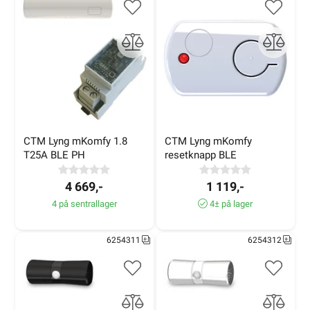
CTM Lyng mKomfy 1.8 
CTM Lyng mKomfy 
T25A BLE PH
resetknapp BLE
4 669,-
1 119,-
4 på sentrallager
4± på lager
6254311
6254312