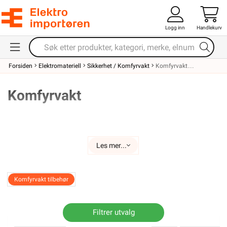
Logg inn
Handlekurv
Forsiden
Elektromateriell
Sikkerhet / Komfyrvakt
Komfyrvakt
Komfyrvakt
Hva er en komfyrvakt?
Les mer...
En komfyrvakt er en essensiell sikkerhetsenhet som kan
forhindre brann ved å automatisk kutte strømmen til
komfyren ved fare for overoppheting. Den består vanligvis
Komfyrvakt tilbehør
av en sensor som registrerer temperaturendringer, og en
strømbryter som kutter strømmen ved behov.
Filtrer utvalg