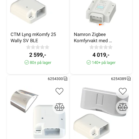
CTM Lyng mKomfy 25 
Namron Zigbee 
Wally SV BLE
Komfyrvakt med 
taksensor hvit
2 599,-
4 019,-
80± på lager
140+ på lager
6254300
6254389
mKomfy 25 Wally SV BLE