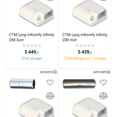
CTM Lyng mKomfy Infinity 
CTM Lyng mKomfy Infinity 
25R Sort
25R Hvit
5 449,-
5 439,-
6± på lager
Bestillingsvare 7-14 dager
6254310
6251689