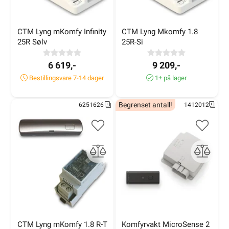
CTM Lyng mKomfy Infinity 
CTM Lyng Mkomfy 1.8 
25R Sølv
25R-Si
6 619,-
9 209,-
Bestillingsvare 7-14 dager
1± på lager
Begrenset antall!
6251626
1412012
CTM Lyng mKomfy 1.8 R-T 
Komfyrvakt MicroSense 2 